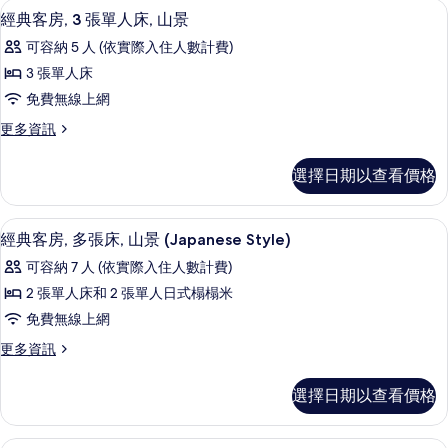
片
經典客房, 3 張單人床, 山景 | 客
顯
11
1
準
經典客房, 3 張單人床, 山景
示
張
雙
可容納 5 人 (依實際入住人數計費)
標
經
人
準
3 張單人床
典
雙
床
免費無線上網
人
客
和
床
更
更多資訊
房,
和
多
1
1
3
經
張
選擇日期以查看價格
張
典
張
沙
沙
客
單
發
房,
發
經典客房, 多張床, 山景 (Japanese
顯
床,
11
3
人
經典客房, 多張床, 山景 (Japanese Style)
床,
山
示
張
床,
可容納 7 人 (依實際入住人數計費)
景
單
山
經
的
山
人
2 張單人床和 2 張單人日式榻榻米
景
詳
典
床,
景
免費無線上網
情
山
的
客
的
景
更
更多資訊
所
房,
的
多
所
有
詳
多
經
有
選擇日期以查看價格
情
典
相
張
相
客
片
床,
房,
經典套房, 多張床, 山景 (Japanese 