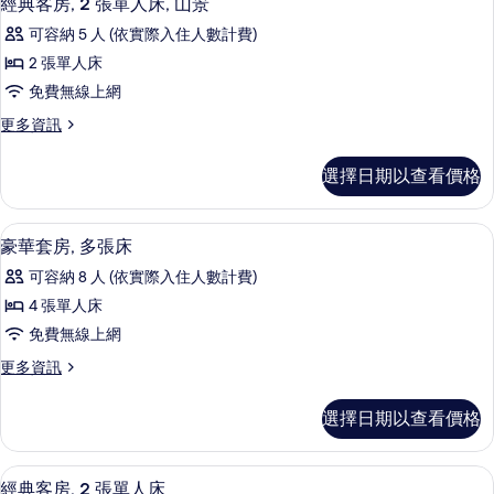
經典客房, 2 張單人床, 山景
山
片
示
張
景
可容納 5 人 (依實際入住人數計費)
床,
經
山
的
2 張單人床
典
景
所
免費無線上網
的
客
詳
有
更
更多資訊
房,
情
多
相
2
經
選擇日期以查看價格
片
典
張
客
單
房,
豪華套房, 多張床 | 客房內保險箱、
顯
10
2
人
豪華套房, 多張床
示
張
床,
可容納 8 人 (依實際入住人數計費)
單
豪
山
人
4 張單人床
華
床,
景
免費無線上網
山
套
的
景
更
更多資訊
房,
的
多
所
詳
多
豪
有
選擇日期以查看價格
情
華
張
相
套
床
房,
片
經典客房, 2 張單人床 | 客房內保險
顯
10
多
經典客房, 2 張單人床
的