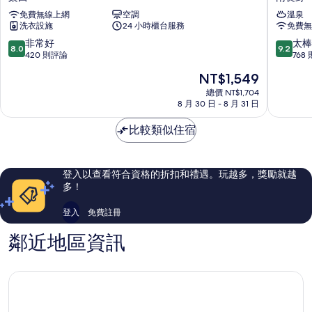
溫
善
免費無線上網
空調
溫泉
泉
光
洗衣設施
24 小時櫃台服務
免費無
飯
之
店
湯
8.0
9.2
非常好
太棒
8.0
9.2
利
天
分，
分，
420 則評論
768
馬
然
滿
滿
現
NT$1,549
克
溫
分
分
在
斯
泉
10
10
總價 NT$1,704
價
PREMIUM
8 月 30 日 - 8 月 31 日
多
分，
分，
格
長
米
非
太
為
野
比較類似住宿
旅
常
棒
NT$1,549
站
館
好，
了，
前
南
420
768
栗
長
則
則
登入以查看符合資格的折扣和禮遇。玩越多，獎勵就越
田
野
評
評
多！
論
論
登入
免費註冊
鄰近地區資訊