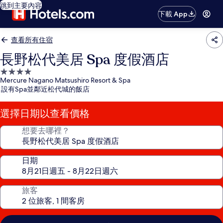
跳到主要內容
下載 App
查看所有住宿
長野松代美居 Spa 度假酒店
4.0
Mercure Nagano Matsushiro Resort & Spa
星
設有Spa並鄰近松代城的飯店
級
住
選擇日期以查看價格
宿
想要去哪裡？
日期
旅客