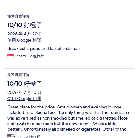
旅客真實評論
10/10 好極了
2026 年 4 月 20 日
使用 Google 翻譯
Breakfast is good and lots of selection
Richard，2 晚旅行
旅客真實評論
10/10 好極了
2026 年 7 月 10 日
使用 Google 翻譯
Great place for the price. Group onsen and evening lounge
included free. Sauna too. The only thing was that the room same
was advertised as non smoking but smelled of cigarettes. Hotel
staff switched our room but the new room... While a little
better... Unfortunately also smelled of cigarettes. Other thank
this it was a great stay. Quiet. And a great community
Frank，2 晚旅行