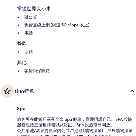
掌握世界大小事
辦公桌
免費無線上網 (網速 50 Mbps 以上)
電話
餐飲
冰箱
其他
客房內保險箱
住宿特色
Spa
旅客可在此飯店享受全套 Spa 服務，寵愛呵護自己。SPA 設施
服務包括三溫暖烤箱以及浴缸。Spa 設施每日開放。
公共浴池/溫泉提供室內公共浴池 (非礦物溫泉)、戶外礦物溫泉