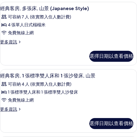
客
經典客房, 多張床, 山景 (Japanese
顯
11
經典客房, 多張床, 山景 (Japanese Style)
房
示
篩
可容納 7 人 (依實際入住人數計費)
經
選
4 張單人日式榻榻米
典
條
免費無線上網
客
件
更
更多資訊
房,
多
多
經
選擇日期以查看價格
典
張
客
床,
房,
經典客房, 1 張標準雙人床和 1 張沙發
顯
11
多
經典客房, 1 張標準雙人床和 1 張沙發床, 山景
山
示
張
景
可容納 4 人 (依實際入住人數計費)
床,
經
山
(Japanese
1 張標準雙人床和 1 張標準雙人沙發床
典
景
Style)
免費無線上網
(Japanese
客
的
Style)
更
更多資訊
房,
的
所
多
詳
1
經
有
選擇日期以查看價格
情
典
張
相
客
標
房,