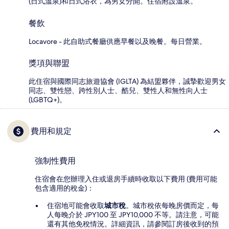
(日式溫泉)和日式浴衣，為男女分開。住宿附設溫泉。
餐飲
Locavore - 此自助式餐廳供應早餐以及晚餐。每日營業。
獎項與聯盟
此住宿與國際同志旅遊協會 (IGLTA) 為結盟夥伴，誠摯歡迎男女
同志、雙性戀、跨性別人士、酷兒、雙性人和無性向人士
(LGBTQ+)。
費用和規定
強制性費用
住宿會在您辦理入住或退房手續時收取以下費用 (費用可能
包含適用的稅金)：
住宿地可能會收取
城市稅
。城市稅依每晚房價而定，每
人每晚介於 JPY100 至 JPY10,000 不等。請注意，可能
還有其他免稅情況。詳細資訊，請參閱訂房後收到的預