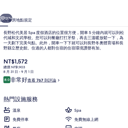
Spa
一個
下一個
度
127+
簡介
客房
地點
規定
假
長野松代美居 Spa 度假酒店的位置很方便，開車 5 分鐘內就可以到松
酒
代城和文武學校。您可以到餐廳打打牙祭，再去三溫暖放鬆一下，為
店
一天劃下完美句點。此外，開車一下下就可以到長野冬奧體育場和長
野縣立歷史館。住過的人都對住宿的住宿環境讚譽有加。
的
目
NT$1,572
相
前
總價 NT$1,903
片
的
8 月 31 日 - 9 月 1 日
價
評
非常好
集
8.0
客房內保險箱、書桌、熨斗/熨衣板、
查看 767 則評論
格
8.0 分，滿分 10 分，
論
是
NT$1,572
熱門設施服務
溫泉
Spa
免費停車
免費無線上網