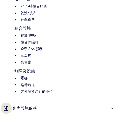
24 小時櫃台服務
乾洗/洗衣
行李寄放
綜合設施
建於 1996
櫃台保險箱
全套 Spa 服務
三溫暖
宴會廳
無障礙設施
電梯
輪椅通道
方便輪椅通行的車位
客房設施服務