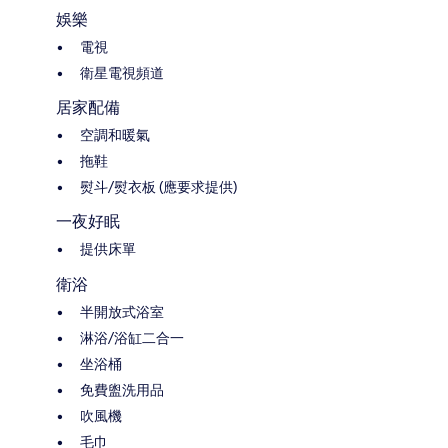
娛樂
電視
衛星電視頻道
居家配備
空調和暖氣
拖鞋
熨斗/熨衣板 (應要求提供)
一夜好眠
提供床單
衛浴
半開放式浴室
淋浴/浴缸二合一
坐浴桶
免費盥洗用品
吹風機
毛巾