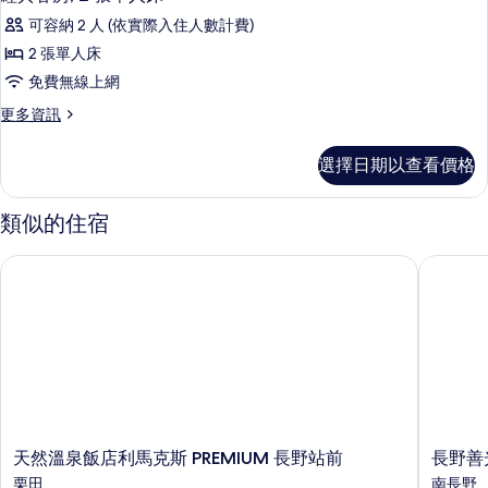
示
張
所
可容納 2 人 (依實際入住人數計費)
床
經
的
有
2 張單人床
典
詳
相
免費無線上網
情
客
片
更
更多資訊
房,
多
2
經
選擇日期以查看價格
典
張
客
單
房,
類似的住宿
2
人
張
床
天然溫泉飯店利馬克斯 PREMIUM 長野站前
長野善光
單
的
人
床
所
的
有
詳
情
相
片
天
長
天然溫泉飯店利馬克斯 PREMIUM 長野站前
長野善
然
野
栗田
南長野