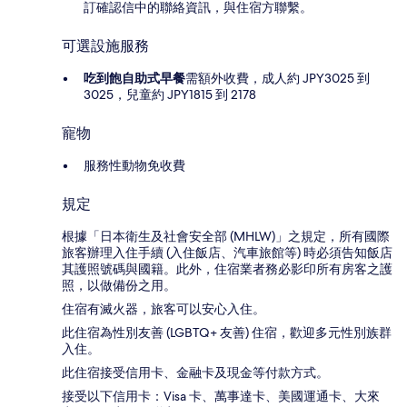
訂確認信中的聯絡資訊，與住宿方聯繫。
可選設施服務
吃到飽自助式早餐
需額外收費，成人約 JPY3025 到
3025，兒童約 JPY1815 到 2178
寵物
服務性動物免收費
規定
根據「日本衛生及社會安全部 (MHLW)」之規定，所有國際
旅客辦理入住手續 (入住飯店、汽車旅館等) 時必須告知飯店
其護照號碼與國籍。此外，住宿業者務必影印所有房客之護
照，以做備份之用。
住宿有滅火器，旅客可以安心入住。
此住宿為性別友善 (LGBTQ+ 友善) 住宿，歡迎多元性別族群
入住。
此住宿接受信用卡、金融卡及現金等付款方式。
接受以下信用卡：Visa 卡、萬事達卡、美國運通卡、大來