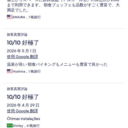
まで利用できます。 朝食ブュッフェも品数がすごく豊富で、大
満足でした。
KIMURA，1 晚旅行
旅客真實評論
10/10 好極了
2026 年 5 月 1 日
使用 Google 翻譯
温泉が良い 朝食バイキングもメニューも豊富で良かった
Hoshina，1 晚旅行
旅客真實評論
10/10 好極了
2026 年 4 月 29 日
使用 Google 翻譯
Ótimas instalações
Shirley，4 晚旅行