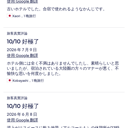
使用 Google 翻譯
古いホテルでした。合宿で使われるようなかんじです。
Kaori，1 晚旅行
旅客真實評論
10/10 好極了
2026 年 7 月 9 日
使用 Google 翻譯
ホテル側には全く不満はありませんでしたし、素晴らしいと思
いましたが、宿泊されている大陸圏の方々のマナーが悪く、不
愉快な思いを何度かしました。
Kobayashi，1 晚旅行
旅客真實評論
10/10 好極了
2026 年 6 月 8 日
使用 Google 翻譯
湯上がりスペースに飲み放題（アルコールも）の休憩所が23時