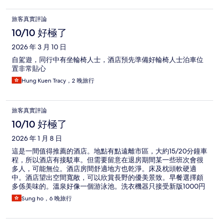
旅客真實評論
10/10 好極了
2026 年 3 月 10 日
自駕遊，同行中有坐輪椅人士，酒店預先準備好輪椅人士泊車位
置非常貼心
Hung Kuen Tracy，2 晚旅行
旅客真實評論
10/10 好極了
2026 年 1 月 8 日
這是一間值得推薦的酒店。地點有點遠離市區，大約15/20分鐘車
程，所以酒店有接駁車。但需要留意在退房期間某一些班次會很
多人，可能無位。酒店房間舒適地方也乾淨。床及枕頭軟硬適
中。酒店望出空間寬敞，可以欣賞長野的優美景致。早餐選擇頗
多係美味的。溫泉好像一個游泳池。洗衣機器只接受新版1000円
纸幣，所以最好自己準備充足100円硬幣。前台的職員英文程度
Sung ho，6 晚旅行
欠佳，通常用手機翻譯為主，個別比較寬容。總體而言不錯。期
待將來再次探訪時會入住相同酒店。