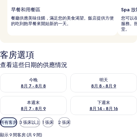
早餐和用餐區
Spa 
餐廳供應美味佳餚，滿足您的美食渴望。飯店提供方便
您可以在
的吃到飽早餐來開始新的一天。
服務。
堂。
客房選項
查看這些日期的供應情況
查看今晚 (8月 7 - 8月 8) 的供應情況
查看明天 (8月 8 - 8月 9) 的
今晚
明天
8月 7 - 8月 8
8月 8 - 8月 9
查看本週末 (8月 7 - 8月 9) 的供應情況
查看下週末 (8月 14 - 8月 16)
本週末
下週末
8月 7 - 8月 9
8月 14 - 8月 16
可
所有客房
3 張床以上
1 張床
2 張床
用
的
顯示 9 間客房 (共 9 間)