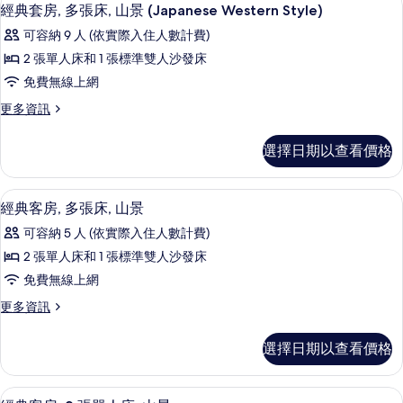
片
顯
10
多
經典套房, 多張床, 山景 (Japanese Western Style)
山
示
張
景
可容納 9 人 (依實際入住人數計費)
床,
經
山
(Japanese
2 張單人床和 1 張標準雙人沙發床
典
景
Style)
免費無線上網
(Japanese
套
的
Style)
更
更多資訊
房,
的
所
多
詳
多
經
有
選擇日期以查看價格
情
典
張
相
套
床,
房,
片
經典客房, 多張床, 山景 | 客房內保
顯
11
多
經典客房, 多張床, 山景
山
示
張
景
可容納 5 人 (依實際入住人數計費)
床,
經
山
(Japanese
2 張單人床和 1 張標準雙人沙發床
典
景
Western
免費無線上網
(Japanese
客
Style)
Western
更
更多資訊
房,
的
Style)
多
的
多
經
所
選擇日期以查看價格
詳
典
張
有
情
客
床,
房,
相
經典客房, 2 張單人床, 山景 | 客
顯
10
多