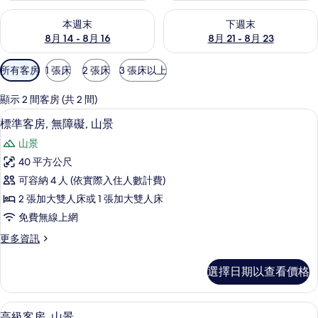
查看本週末 (8月 14 - 8月 16) 的供應情況
查看下週末 (8月 21 - 8月 23
本週末
下週末
8月 14 - 8月 16
8月 21 - 8月 23
可
所有客房
1 張床
2 張床
3 張床以上
用
的
顯示 2 間客房 (共 2 間)
客
客房內保險箱、免費無線上網、床單
顯
14
標準客房, 無障礙, 山景
房
示
篩
山景
標
選
40 平方公尺
準
條
可容納 4 人 (依實際入住人數計費)
客
件
2 張加大雙人床或 1 張加大雙人床
房,
免費無線上網
無
更
更多資訊
障
多
礙,
標
選擇日期以查看價格
準
山
客
景
房,
客房內保險箱、免費無線上網、床單
顯
10
無
高級客房, 山景