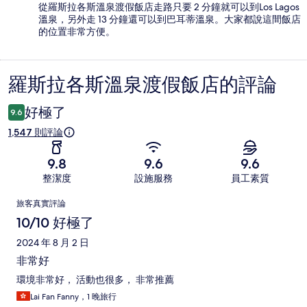
從羅斯拉各斯溫泉渡假飯店走路只要 2 分鐘就可以到Los Lagos
溫泉，另外走 13 分鐘還可以到巴耳蒂溫泉。大家都說這間飯店
的位置非常方便。
羅斯拉各斯溫泉渡假飯店的評論
評
論
好極了
9.6
1,547 則評論
9.8
9.6
9.6
整潔度
設施服務
員工素質
評
旅客真實評論
論
10/10 好極了
2024 年 8 月 2 日
非常好
環境非常好， 活動也很多， 非常推薦
Lai Fan Fanny，1 晚旅行