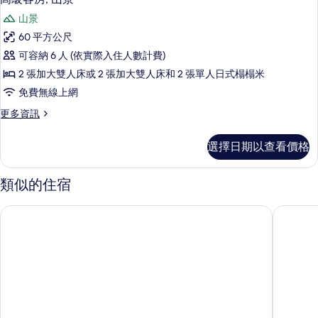
的
示
障
所
山景
礙,
高
山
有
60 平方公尺
級
景
相
可容納 6 人 (依實際入住人數計費)
的
客
詳
片
2 張加大雙人床或 2 張加大雙人床和 2 張單人日式榻榻米
房,
情
免費無線上網
山
更
更多資訊
景
多
的
高
選擇日期以查看價格
級
所
客
有
房,
類似的住宿
山
相
景
火山小屋飯店及溫泉體驗
琳達維斯
片
的
詳
情