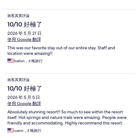
旅客真實評論
10/10 好極了
2026 年 5 月 21 日
使用 Google 翻譯
This was our favorite stay out of our entire stay. Staff and
location were amazing!!
Dalton，3 晚旅行
旅客真實評論
10/10 好極了
2026 年 5 月 5 日
使用 Google 翻譯
Absolutely stunning resort!! So much to see within the resort
itself. Hot springs and nature trails were amazing. People were
friendly and accommodating. Highly recommend this resort.
Luann，3 晚旅行