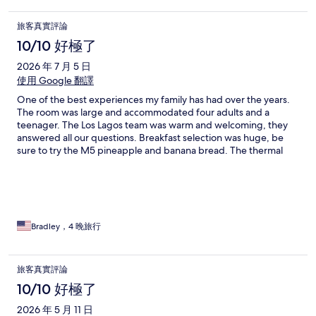
旅客真實評論
10/10 好極了
2026 年 7 月 5 日
使用 Google 翻譯
One of the best experiences my family has had over the years.
The room was large and accommodated four adults and a
teenager. The Los Lagos team was warm and welcoming, they
answered all our questions. Breakfast selection was huge, be
sure to try the M5 pineapple and banana bread. The thermal
baths/pools help relax and restore our bodies and souls after
our adventures in the rainforest.
Bradley，4 晚旅行
旅客真實評論
10/10 好極了
2026 年 5 月 11 日