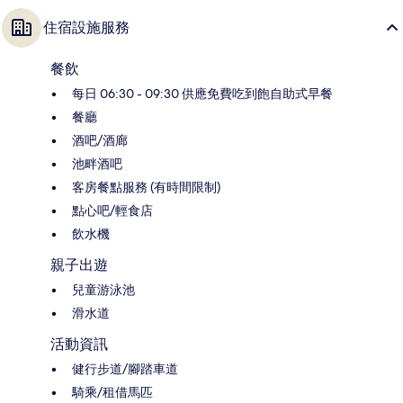
住宿設施服務
餐飲
每日 06:30 - 09:30 供應免費吃到飽自助式早餐
餐廳
酒吧/酒廊
池畔酒吧
客房餐點服務 (有時間限制)
點心吧/輕食店
飲水機
親子出遊
兒童游泳池
滑水道
活動資訊
健行步道/腳踏車道
騎乘/租借馬匹