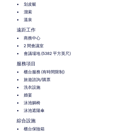
划皮艇
溜索
溫泉
遠距工作
商務中心
2 間會議室
會議場地 (5382 平方英尺)
服務項目
櫃台服務 (有時間限制)
旅遊諮詢/購票
洗衣設施
婚宴
泳池躺椅
泳池遮陽傘
綜合設施
櫃台保險箱