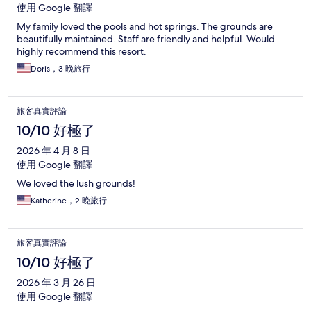
使用 Google 翻譯
My family loved the pools and hot springs. The grounds are
beautifully maintained. Staff are friendly and helpful. Would
highly recommend this resort.
Doris，3 晚旅行
旅客真實評論
10/10 好極了
2026 年 4 月 8 日
使用 Google 翻譯
We loved the lush grounds!
Katherine，2 晚旅行
旅客真實評論
10/10 好極了
2026 年 3 月 26 日
使用 Google 翻譯