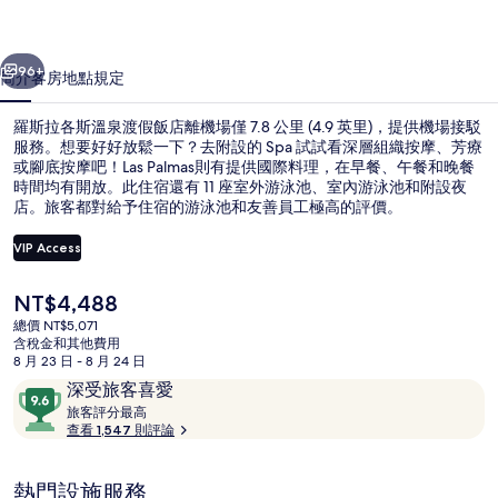
泉
一個
下一個
渡
96+
簡介
客房
地點
規定
假
羅斯拉各斯溫泉渡假飯店離機場僅 7.8 公里 (4.9 英里)，提供機場接駁
飯
服務。想要好好放鬆一下？去附設的 Spa 試試看深層組織按摩、芳療
或腳底按摩吧！Las Palmas則有提供國際料理，在早餐、午餐和晚餐
店
時間均有開放。此住宿還有 11 座室外游泳池、室內游泳池和附設夜
的
店。旅客都對給予住宿的游泳池和友善員工極高的評價。
相
VIP Access
片
目
NT$4,488
溫泉
集
前
總價 NT$5,071
的
含稅金和其他費用
價
8 月 23 日 - 8 月 24 日
格
評
9.6
深受旅客喜愛
是
論
旅
分，
旅客評分最高
NT$4,488
客
查看 1,547 則評論
滿
評
分
分
10，
熱門設施服務
最