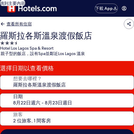
跳到主要內容
下載 App
查看所有住宿
羅斯拉各斯溫泉渡假飯店
3.5
Hotel Los Lagos Spa & Resort
星
親子型的飯店，設有Spa並鄰近Los Lagos 溫泉
級
住
選擇日期以查看價格
宿
想要去哪裡？
日期
旅客