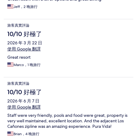
Jeff，2 晚旅行
旅客真實評論
10/10 好極了
2026 年 3 月 22 日
使用 Google 翻譯
Great resort
Marco，1 晚旅行
旅客真實評論
10/10 好極了
2026 年 6 月 7 日
使用 Google 翻譯
Staff were very friendly, pools and food were great, property is
very well maintained, excellent location. And the adjacent Los
Cañones zipline was an amazing experience. Pura Vida!
Brian，4 晚旅行