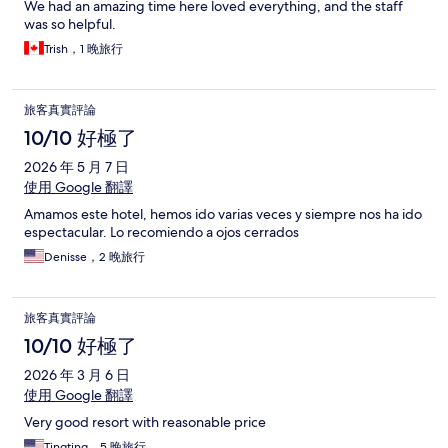
We had an amazing time here loved everything, and the staff
was so helpful.
Trish，1 晚旅行
旅客真實評論
10/10 好極了
2026 年 5 月 7 日
使用 Google 翻譯
Amamos este hotel, hemos ido varias veces y siempre nos ha ido
espectacular. Lo recomiendo a ojos cerrados
Denisse，2 晚旅行
旅客真實評論
10/10 好極了
2026 年 3 月 6 日
使用 Google 翻譯
Very good resort with reasonable price
Tingting，5 晚旅行