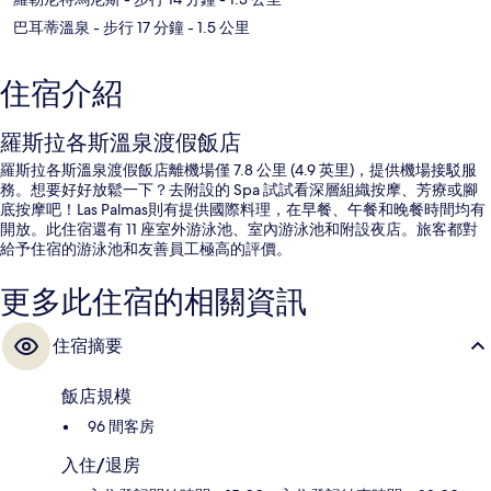
巴耳蒂溫泉
- 步行 17 分鐘
- 1.5 公里
住宿介紹
羅斯拉各斯溫泉渡假飯店
羅斯拉各斯溫泉渡假飯店離機場僅 7.8 公里 (4.9 英里)，提供機場接駁服
務。想要好好放鬆一下？去附設的 Spa 試試看深層組織按摩、芳療或腳
底按摩吧！Las Palmas則有提供國際料理，在早餐、午餐和晚餐時間均有
開放。此住宿還有 11 座室外游泳池、室內游泳池和附設夜店。旅客都對
給予住宿的游泳池和友善員工極高的評價。
更多此住宿的相關資訊
住宿摘要
飯店規模
96 間客房
入住/退房