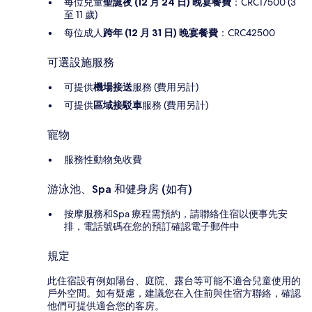
每位兒童
聖誕夜 (12 月 24 日) 晚宴餐費
：CRC17500 (3
至 11 歲)
每位成人
跨年 (12 月 31 日) 晚宴餐費
：CRC42500
可選設施服務
可提供
機場接送
服務 (費用另計)
可提供
區域接駁車
服務 (費用另計)
寵物
服務性動物免收費
游泳池、Spa 和健身房 (如有)
按摩服務和Spa 療程需預約，請聯絡住宿以便事先安
排，電話號碼在您的預訂確認電子郵件中
規定
此住宿設有例如陽台、庭院、露台等可能不適合兒童使用的
戶外空間。如有疑慮，建議您在入住前與住宿方聯絡，確認
他們可提供適合您的客房。