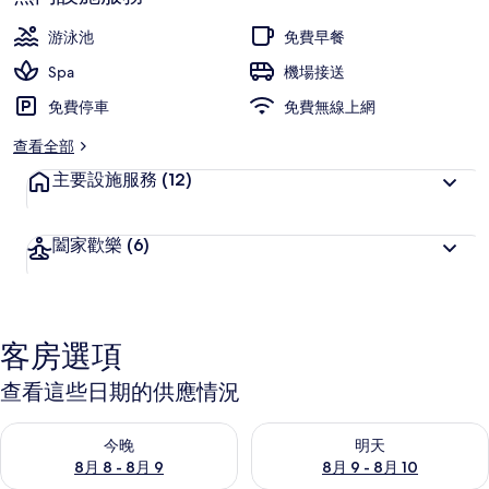
深
高
受
游泳池
免費早餐
旅
Spa
機場接送
客
免費停車
喜
免費無線上網
愛
查看全部
主要設施服務
(12)
闔家歡樂
(6)
客房選項
查看這些日期的供應情況
查看今晚 (8月 8 - 8月 9) 的供應情況
查看明天 (8月 9 - 8月 10) 的
今晚
明天
8月 8 - 8月 9
8月 9 - 8月 10