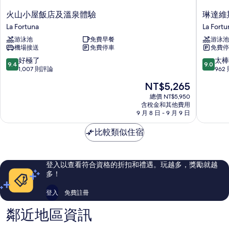
火
琳
火山小屋飯店及溫泉體驗
琳達維
山
達
La Fortuna
La Fortu
小
維
游泳池
免費早餐
游泳池
屋
斯
機場接送
免費停車
免費停
飯
塔
店
飯
9.4
9.0
好極了
太棒
9.4
9.0
及
店
分，
分，
1,007 則評論
962
溫
La
滿
滿
現
NT$5,265
泉
Fortuna
分
分
在
體
10
10
總價 NT$5,950
價
驗
含稅金和其他費用
分，
分，
格
9 月 8 日 - 9 月 9 日
La
好
太
為
Fortuna
極
棒
NT$5,265
比較類似住宿
了，
了，
1,007
962
則
則
評
評
登入以查看符合資格的折扣和禮遇。玩越多，獎勵就越
論
論
多！
登入
免費註冊
鄰近地區資訊