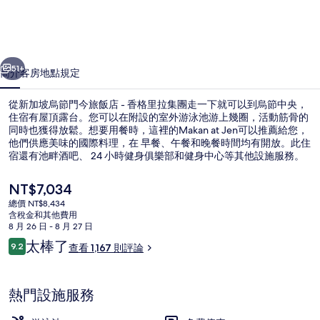
門
今
一個
下一個
旅
51+
簡介
客房
地點
規定
飯
從新加坡烏節門今旅飯店 - 香格里拉集團走一下就可以到烏節中央，
店
住宿有屋頂露台。您可以在附設的室外游泳池游上幾圈，活動筋骨的
同時也獲得放鬆。想要用餐時，這裡的Makan at Jen可以推薦給您，
-
他們供應美味的國際料理，在 早餐、午餐和晚餐時間均有開放。此住
香
宿還有池畔酒吧、 24 小時健身俱樂部和健身中心等其他設施服務。
旅客都覺得這裡很方便，離大眾運輸工具很近，走幾步路就可以到索
格
美塞站，到多美歌站也只要 10 分鐘。
目
NT$7,034
里
前
總價 NT$8,434
的
含稅金和其他費用
拉
豪華客房 (Family) | 客房內保險箱
價
8 月 26 日 - 8 月 27 日
格
評
集
太棒了
9.2
查看 1,167 則評論
是
9.2 分，滿分 10 分，
論
NT$7,034
團
的
熱門設施服務
相