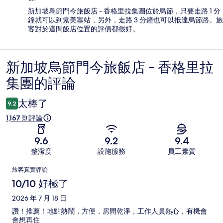
新加坡烏節門今旅飯店 - 香格里拉集團位於烏節，只要走路 1 分
鐘就可以到索美塞站，另外，走路 3 分鐘也可以抵達烏節路。旅
客對於這間飯店位置的評價都很好。
新加坡烏節門今旅飯店 - 香格里拉
評
集團的評論
論
太棒了
9.2
1,167 則評論
9.6
9.2
9.4
整潔度
設施服務
員工素質
評
旅客真實評論
論
10/10 好極了
2026 年 7 月 18 日
讚！推薦！地點熱鬧，方便，房間乾淨，工作人員熱心，有機會
會想再住