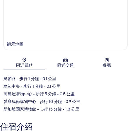
顯示地圖
附近景點
附近交通
餐廳
地圖
烏節路
- 步行 1 分鐘
- 0.1 公里
烏節中央
- 步行 1 分鐘
- 0.1 公里
高島屋購物中心
- 步行 5 分鐘
- 0.5 公里
愛雍烏節購物中心
- 步行 10 分鐘
- 0.9 公里
新加坡國家博物館
- 步行 15 分鐘
- 1.3 公里
住宿介紹