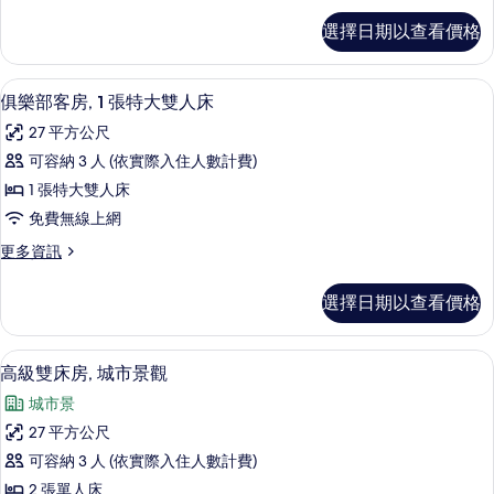
有
的
1
俱
詳
相
選擇日期以查看價格
樂
張
情
片
部
特
客
客房內保險箱、書桌、遮光布/窗簾、熨
顯
7
房,
大
俱樂部客房, 1 張特大雙人床
示
1
雙
27 平方公尺
張
俱
人
特
可容納 3 人 (依實際入住人數計費)
樂
大
床
1 張特大雙人床
雙
部
(Deluxe)
人
免費無線上網
客
床
的
更
更多資訊
(Deluxe)
房,
所
多
的
1
俱
詳
有
選擇日期以查看價格
樂
張
情
相
部
特
客
片
客房內保險箱、書桌、遮光布/窗簾、熨
顯
6
房,
大
高級雙床房, 城市景觀
示
1
雙
城市景
張
高
人
特
27 平方公尺
級
大
床
可容納 3 人 (依實際入住人數計費)
雙
雙
的
人
2 張單人床