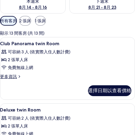
本週末
下週末
8月 14 - 8月 16
8月 21 - 8月 23
可
所有客房
2 張床
1 張床
用
的
顯示 13 間客房 (共 13 間)
客
客房內保險箱、書桌、遮光布/窗簾、熨
顯
3
Club Panorama twin Room
房
示
篩
可容納 3 人 (依實際入住人數計費)
Club
選
2 張單人床
Panorama
條
免費無線上網
twin
件
Room
更
更多資訊
多
的
Club
選擇日期以查看價格
所
Panorama
twin
有
Room
客房內保險箱、書桌、遮光布/窗簾、熨
顯
相
4
的
Deluxe twin Room
示
詳
片
可容納 2 人 (依實際入住人數計費)
情
Deluxe
2 張單人床
twin
免費無線上網