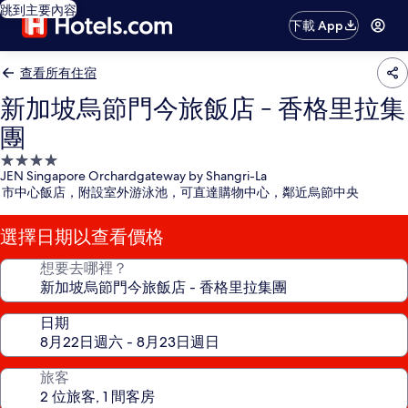
跳到主要內容
下載 App
查看所有住宿
新加坡烏節門今旅飯店 - 香格里拉集
團
4.0
JEN Singapore Orchardgateway by Shangri-La
星
市中心飯店，附設室外游泳池，可直達購物中心，鄰近烏節中央
級
住
選擇日期以查看價格
宿
想要去哪裡？
日期
旅客