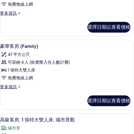
客
免費無線上網
房,
更
更多資訊
1
多
張
豪
選擇日期以查看價格
華
特
客
大
房,
豪華客房 (Family) | 客房內保險箱
顯
6
1
雙
豪華客房 (Family)
示
張
人
47 平方公尺
特
豪
床
大
可容納 4 人 (依實際入住人數計費)
華
雙
的
1 張特大雙人床
人
客
所
床
免費無線上網
房
的
有
更
更多資訊
詳
(Family)
多
相
情
的
豪
片
選擇日期以查看價格
華
所
客
有
房
客房內保險箱、書桌、遮光布/窗簾、熨
顯
6
(Family)
相
高級客房, 1 張特大雙人床, 城市景觀
示
的
片
城市景
詳
高