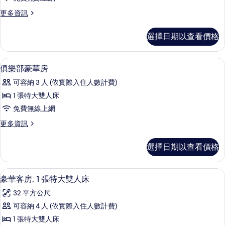
Room
的
更
更多資訊
多
所
Deluxe
選擇日期以查看價格
有
twin
Room
相
的
客房內保險箱、書桌、遮光布/窗簾、熨
顯
片
7
詳
俱樂部豪華房
示
情
可容納 3 人 (依實際入住人數計費)
俱
1 張特大雙人床
樂
免費無線上網
部
更
更多資訊
豪
多
華
俱
選擇日期以查看價格
樂
房
部
的
豪
豪華客房, 1 張特大雙人床 | 客房內
顯
6
華
豪華客房, 1 張特大雙人床
所
示
房
有
32 平方公尺
的
豪
詳
相
可容納 4 人 (依實際入住人數計費)
華
情
片
1 張特大雙人床