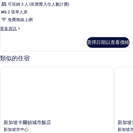
俱
情
可容納 3 人 (依實際入住人數計費)
樂
2 張單人床
部
免費無線上網
雙
更
更多資訊
床
多
房
俱
選擇日期以查看價格
樂
的
部
所
雙
類似的住宿
床
有
房
新加坡卡爾頓城市飯店
新加坡史
相
的
詳
片
情
新
新
新加坡卡爾頓城市飯店
新加坡
加
加
新加坡市中心
新加坡
坡
坡