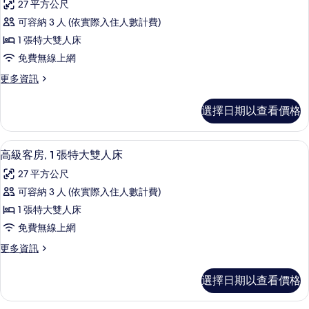
情
27 平方公尺
級
可容納 3 人 (依實際入住人數計費)
客
1 張特大雙人床
房,
免費無線上網
1
更
更多資訊
張
多
特
高
選擇日期以查看價格
級
大
客
雙
房,
客房內保險箱、書桌、遮光布/窗簾、熨
顯
6
1
人
高級客房, 1 張特大雙人床
示
張
床,
27 平方公尺
特
高
城
大
可容納 3 人 (依實際入住人數計費)
級
雙
市
1 張特大雙人床
人
客
景
床,
免費無線上網
房,
城
觀
更
更多資訊
市
1
多
的
景
張
高
觀
所
選擇日期以查看價格
級
特
的
有
客
詳
大