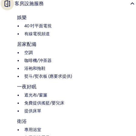
客房設施服務
娛樂
40 吋平面電視
有線電視頻道
居家配備
空調
咖啡機/沖茶器
浴袍和拖鞋
熨斗/熨衣板 (應要求提供)
一夜好眠
遮光布/窗簾
免費提供搖籃/嬰兒床
提供床單
衛浴
專用浴室