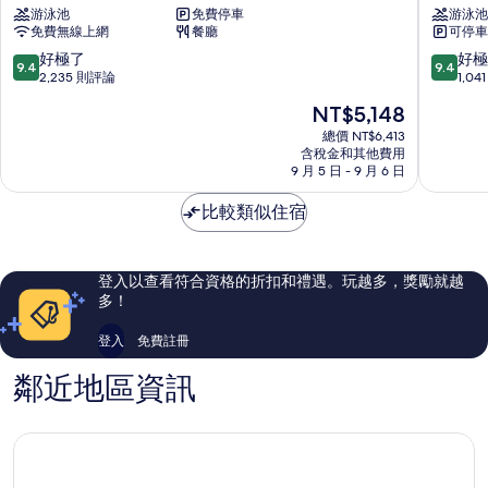
游泳池
免費停車
游泳池
卡
史
免費無線上網
餐廳
可停車
爾
丹
頓
福
9.4
9.4
好極了
好極
9.4
9.4
城
瑞
分，
分，
2,235 則評論
1,0
市
士
滿
滿
現
NT$5,148
飯
酒
分
分
在
店
店
10
10
總價 NT$6,413
價
新
含稅金和其他費用
新
分，
分，
格
9 月 5 日 - 9 月 6 日
加
加
好
好
為
坡
坡
極
極
NT$5,148
比較類似住宿
市
市
了，
了，
中
中
2,235
1,041
心
心
則
則
評
評
登入以查看符合資格的折扣和禮遇。玩越多，獎勵就越
論
論
多！
登入
免費註冊
鄰近地區資訊