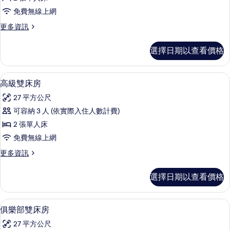
床
床
所
免費無線上網
的
房,
有
詳
更
更多資訊
城
情
多
相
市
高
片
選擇日期以查看價格
級
景
雙
觀
床
客房內保險箱、書桌、遮光布/窗簾、熨
顯
5
房,
高級雙床房
的
示
城
所
27 平方公尺
市
高
景
有
可容納 3 人 (依實際入住人數計費)
級
觀
相
2 張單人床
的
雙
詳
片
免費無線上網
床
情
更
更多資訊
房
多
的
高
選擇日期以查看價格
級
所
雙
有
床
客房內保險箱、書桌、遮光布/窗簾、熨
顯
7
房
俱樂部雙床房
相
示
的
片
27 平方公尺
詳