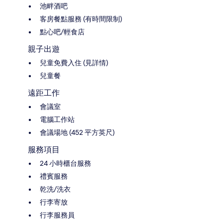
池畔酒吧
客房餐點服務 (有時間限制)
點心吧/輕食店
親子出遊
兒童免費入住 (見詳情)
兒童餐
遠距工作
會議室
電腦工作站
會議場地 (452 平方英尺)
服務項目
24 小時櫃台服務
禮賓服務
乾洗/洗衣
行李寄放
行李服務員