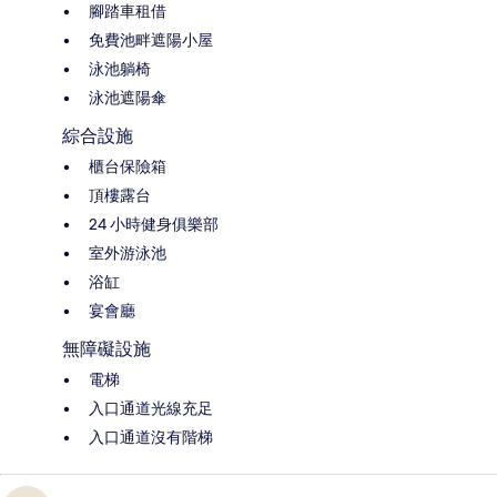
腳踏車租借
免費池畔遮陽小屋
泳池躺椅
泳池遮陽傘
綜合設施
櫃台保險箱
頂樓露台
24 小時健身俱樂部
室外游泳池
浴缸
宴會廳
無障礙設施
電梯
入口通道光線充足
入口通道沒有階梯