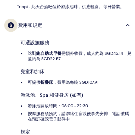
Trippi - 此天台酒吧位於游泳池畔，供應輕食。每日營業。
費用和規定
可選設施服務
吃到飽自助式早餐
需額外收費，成人約為 SGD45.14，兒
童約為 SGD22.57
兒童和加床
可提供
折疊床
，費用為每晚 SGD107.91
游泳池、Spa 和健身房 (如有)
游泳池開放時間：06:00 - 22:30
按摩服務須預約，請聯絡住宿以便事先安排，電話號碼
在預訂確認電子郵件中
規定