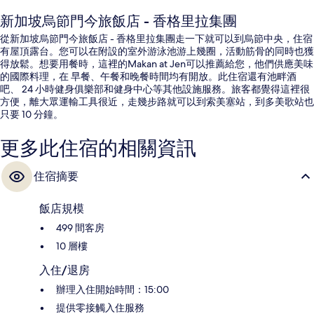
新加坡烏節門今旅飯店 - 香格里拉集團
從新加坡烏節門今旅飯店 - 香格里拉集團走一下就可以到烏節中央，住宿
有屋頂露台。您可以在附設的室外游泳池游上幾圈，活動筋骨的同時也獲
得放鬆。想要用餐時，這裡的Makan at Jen可以推薦給您，他們供應美味
的國際料理，在 早餐、午餐和晚餐時間均有開放。此住宿還有池畔酒
吧、 24 小時健身俱樂部和健身中心等其他設施服務。旅客都覺得這裡很
方便，離大眾運輸工具很近，走幾步路就可以到索美塞站，到多美歌站也
只要 10 分鐘。
更多此住宿的相關資訊
住宿摘要
飯店規模
499 間客房
10 層樓
入住/退房
辦理入住開始時間：15:00
提供零接觸入住服務