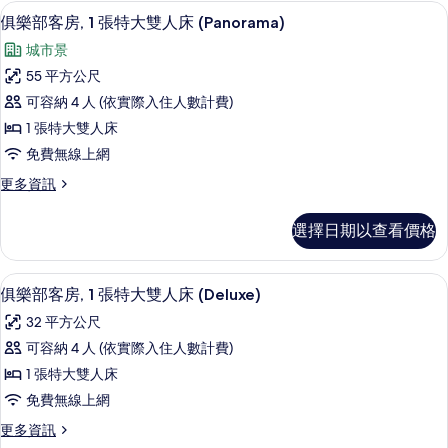
房,
情
相
俱樂部客房, 1 張特大雙人床 (Panor
顯
9
1
雙
俱樂部客房, 1 張特大雙人床 (Panorama)
片
示
張
人
城市景
特
俱
床
大
55 平方公尺
樂
雙
的
可容納 4 人 (依實際入住人數計費)
人
部
所
床
1 張特大雙人床
客
的
有
免費無線上網
詳
房,
相
情
更
更多資訊
1
多
片
張
俱
選擇日期以查看價格
樂
特
部
大
客
客房內保險箱、書桌、遮光布/窗簾、熨
顯
8
房,
雙
俱樂部客房, 1 張特大雙人床 (Deluxe)
示
1
人
32 平方公尺
張
俱
床
特
可容納 4 人 (依實際入住人數計費)
樂
大
(Panorama)
1 張特大雙人床
雙
部
的
人
免費無線上網
客
床
所
更
更多資訊
(Panorama)
房,
多