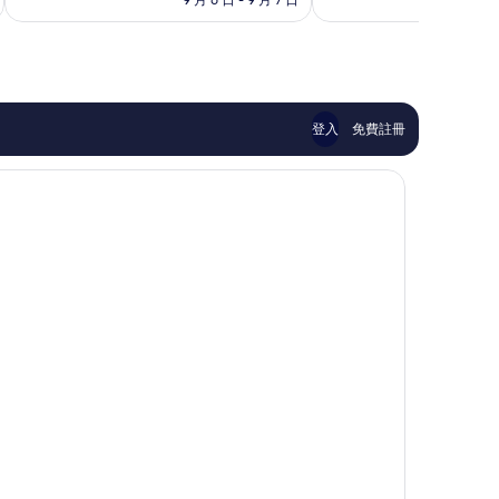
棒
夠
為
了，
讚，
NT$5,765
879
363
則
則
評
評
論
論
登入
免費註冊