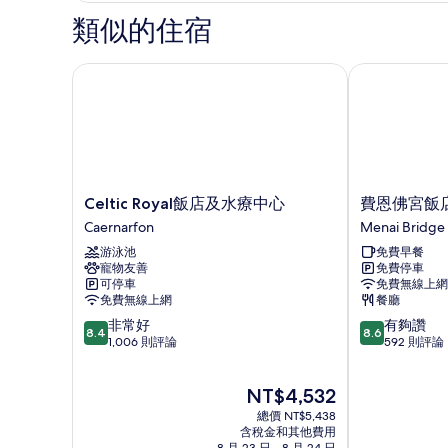
Poster)
相
類似的住宿
的
片
詳
情
Celtic Royal飯店及水療中心
費恩佛宮飯店
Celtic
費
Celtic Royal飯店及水療中心
費恩佛宮飯
Royal
恩
Caernarfon
Menai Bridge
飯
佛
游泳池
免費早餐
店
宮
寵物友善
免費停車
及
飯
可停車
免費無線上網
水
店
免費無線上網
餐廳
療
Menai
8.4
8.6
非常好
有夠讚
中
Bridge
8.4
8.6
分，
分，
1,006 則評論
592 則評論
心
滿
滿
Caernarfon
分
分
現
NT$4,532
10
10
在
分，
分，
總價 NT$5,438
價
非
有
含稅金和其他費用
格
8 月 23 日 - 8 月 24 日