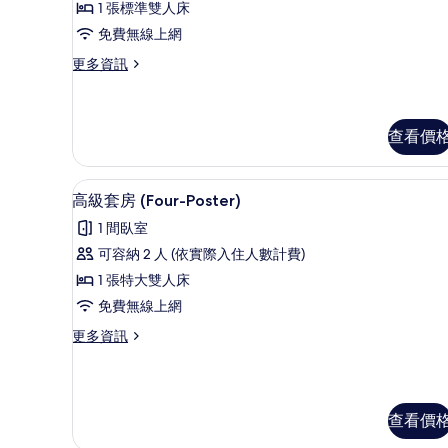
評
詳
雙
1 張標準雙人床
情
論)
人
免費無線上網
房
更
更多資訊
多
的
標
所
準
雙
查看價
有
人
相
房
高級套房 (Four-Poster)
顯
的
片
4
高級套房 (Four-Poster)
詳
示
情
1 間臥室
高
可容納 2 人 (依實際入住人數計費)
級
1 張特大雙人床
套
免費無線上網
房
更
更多資訊
(Four-
多
Poster)
高
級
的
套
所
查看價
房
有
(Four-