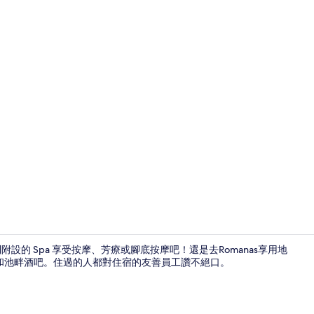
住宿內部
設的 Spa 享受按摩、芳療或腳底按摩吧！還是去Romanas享用地
池和池畔酒吧。住過的人都對住宿的友善員工讚不絕口。
雙人療程室