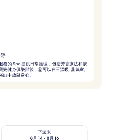
寧靜
服務的 Spa 提供日常護理，包括芳香療法和按
觀完健身俱樂部後，您可以在三溫暖, 蒸氣室,
浴缸中放鬆身心。
查看下週末 (8月 14 - 8月 16) 的供應情況
下週末
8月 14 - 8月 16