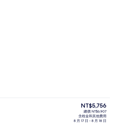
室內游泳池
目
NT$5,756
前
總價 NT$6,907
的
含稅金和其他費用
、三溫暖烤箱、浴缸、蒸氣室、美體療程、芳療
高級套房 (Four-Poster) | 客
價
8 月 17 日 - 8 月 18 日
格
是