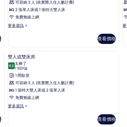
評
情
雙
可容納 3 人 (依實際入住人數計費)
論)
(
人
2 張單人床或 1 張特大雙人床
或
免費無線上網
雙
更
更
更多資訊
更
多
多
床
標
雙
格
查看價格
房
準
人
雙
房
的
人
(S
 | 客房內保險箱、書桌、熨斗/熨衣板、免費無線上網
雙人或雙床房 | 客房內保險箱、書桌
顯
所
4
或
的
雙人或雙床房
示
雙
詳
有
太棒了
床
9.2
情
9.2 分，滿分 10 分
雙
(7
相
7 則評論
房
則
人
1 間臥室
片
的
評
詳
或
可容納 3 人 (依實際入住人數計費)
情
論)
雙
1 張特大雙人床或 2 張單人床
床
免費無線上網
房
更
更多資訊
多
的
雙
格
查看價格
所
人
或