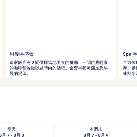
用餐區盛會
Spa 
這家飯店有 2 間供應當地美食的餐廳、一間供應輕食
全方位
的咖啡館餐廳以及時尚的酒吧。全套早餐可滿足您早
摩。參
晨的渴望。
或熱水
7 - 8月 8) 的供應情況
查看本週末 (8月 7 - 8月 9) 的供應情況
明天
本週末
8月 7 - 8月 8
8月 7 - 8月 9