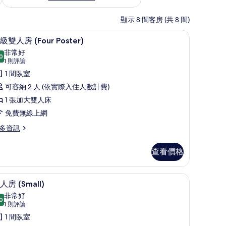
顯示 8 間客房 (共 8 間)
斗/熨衣板、免費無線上網
高級雙人房 (Four Poster) | 客房內保險
顯
5
級雙人房 (Four Poster)
示
非常好
0
8.0 分，滿分 10 分
高
(1
1 則評論
則
級
1 間臥室
評
雙
可容納 2 人 (依實際入住人數計費)
論)
人
1 張加大雙人床
房
免費無線上網
Four
多資訊
oster)
的
查看價格
所
有
書桌、熨斗/熨衣板、免費無線上網
雙人房 (Small) | 客房內保險箱、書桌、熨
顯
4
人房 (Small)
相
示
our
非常好
ster)
0
片
8.0 分，滿分 10 分
雙
(1
1 則評論
則
人
1 間臥室