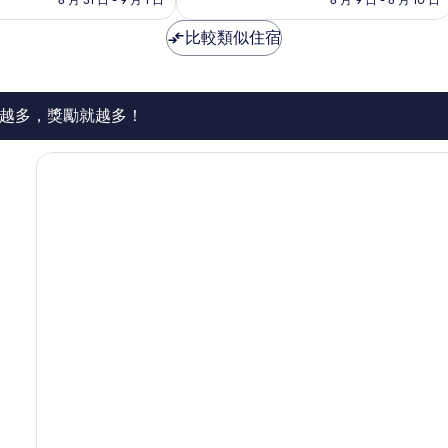
極
為
為
了，
NT$4,405
NT$3,256
比較類似住宿
1,006
則
評
論
越多，獎勵就越多！