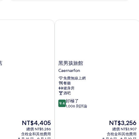
有
雙
相
床
房
片
的
黑男孩旅館
詳
情
黑
店
黑男孩旅館
男
Caernarfon
孩
免費無線上網
旅
餐廳
館
健身房
Caernarfon
酒吧
9.4
好極了
9.4
分，
1,006 則評論
滿
分
現
現
NT$4,405
NT$3,256
10
在
在
分，
總價 NT$5,286
總價 NT$3,907
價
價
好
含稅金和其他費用
含稅金和其他費用
格
格
8 月 31 日 - 9 月 1 日
8 月 9 日 - 8 月 10 日