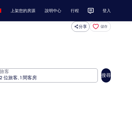
上架您的房源
說明中心
行程
登入
分享
儲存
旅客
搜尋