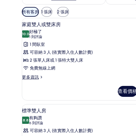
可
所有客房
1 張床
2 張床
用
家庭雙人或雙床房 | 客房內保
顯
的
4
家庭雙人或雙床房
示
客
好極了
10.0
房
10.0 分，滿分 10 分
家
(1
1 則評論
篩
則
庭
1 間臥室
選
評
雙
可容納 3 人 (依實際入住人數計費)
條
論)
人
2 張單人床或 1 張特大雙人床
件
或
免費無線上網
雙
更
更多資訊
多
床
家
查看價
房
庭
雙
的
人
標準雙人房 | 客房內保險箱、
顯
所
5
或
標準雙人房
示
雙
有
有夠讚
床
8.8
8.8 分，滿分 10 分
標
(6
相
6 則評論
房
則
準
可容納 3 人 (依實際入住人數計費)
片
的