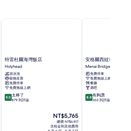
特雷杜爾海灣飯店
安格爾西紋章飯店
特
安
特雷杜爾海灣飯店
安格爾西紋章飯店
雷
格
Holyhead
Menai Bridge
杜
爾
游泳池
免費停車
爾
西
寵物友善
免費無線上網
海
紋
免費停車
餐廳
灣
章
免費無線上網
酒吧
飯
飯
9.0
8.8
太棒了
有夠讚
店
店
9.0
8.8
分，
分，
879 則評論
363 則評論
Holyhead
Menai
滿
滿
Bridge
分
分
現
NT$5,765
10
10
在
分，
分，
總價 NT$6,917
價
太
有
含稅金和其他費用
格
9 月 6 日 - 9 月 7 日
9