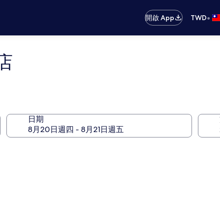
•
開啟 App
TWD
店
日期