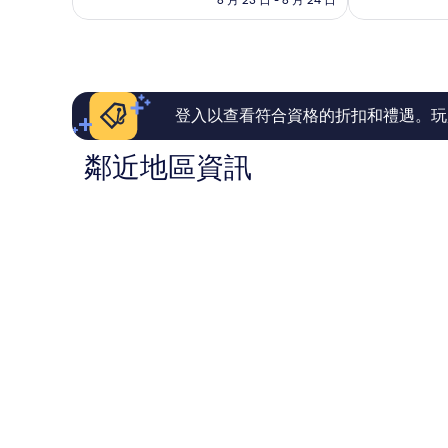
常
夠
為
好，
讚，
NT$4,532
1,006
592
則
則
評
評
論
論
登入以查看符合資格的折扣和禮遇。玩
鄰近地區資訊