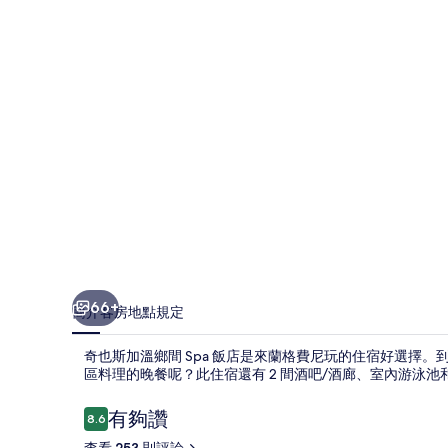
鄉
間
Spa
飯
店
的
相
片
集
66+
簡介
客房
地點
規定
奇也斯加溫鄉間 Spa 飯店是來蘭格費尼玩的住宿好選擇。到附
區料理的晚餐呢？此住宿還有 2 間酒吧/酒廊、室內游泳
評
有夠讚
8.6
8.6 分，滿分 10 分，
論
查看 253 則評論