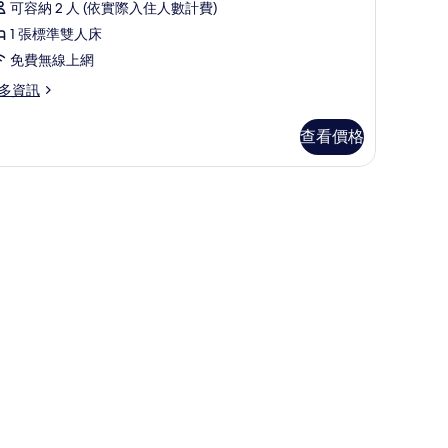
評
房
可容納 2 人 (依實際入住人數計費)
論)
Small)
1 張標準雙人床
的
免費無線上網
所
多資訊
有
相
查看價格
片
mall)
、熨斗/熨衣板、免費無線上網