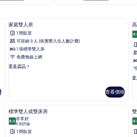
險箱、書桌、熨斗/熨衣板、免費無線上網
家庭雙人房 | 客房內保險箱、書桌、熨
顯
5
家庭雙人房
高
示
1 間臥室
8.
家
可容納 3 人 (依實際入住人數計費)
庭
1 張標準雙人床
雙
免費無線上網
人
更
更多資訊
房
多
(
的
家
更
更
庭
多
P
所
雙
高
格
查看價格
有
人
級
房
雙
相
的
人
書桌、熨斗/熨衣板、免費無線上網
標準雙人或雙床房 | 客房內保險箱、
顯
片
詳
4
房
標準雙人或雙床房
雙
情
示
(F
非常好
8.4
Po
8.
8.4 分，滿分 10 分
標
(5
5 則評論
的
則
準
1 間臥室
詳