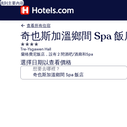
跳到主要內容
查看所有住宿
奇也斯加溫鄉間 Spa 飯
4.0
Tre-Ysgawen Hall
星
蘭格費尼飯店，設有 2 間酒吧/酒廊和Spa
級
選擇日期以查看價格
住
想要去哪裡？
宿
奇
也
斯
加
溫