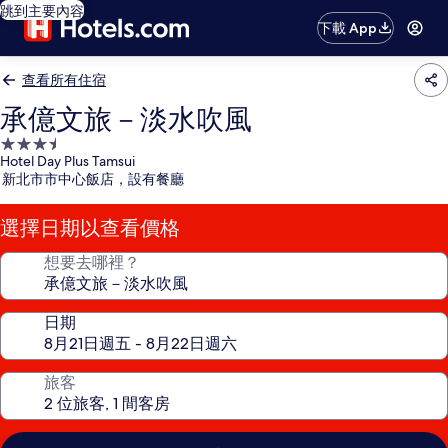
跳到主要內容
下載 App
查看所有住宿
承億文旅－淡水吹風
3.5
Hotel Day Plus Tamsui
星
新北市市中心飯店，設有餐廳
級
住
選擇日期以查看價格
宿
想要去哪裡？
日期
旅客