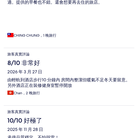
適。提供的早餐也不錯。還會想要再去住的旅店。
CHING CHUNG，1 晚旅行
旅客真實評論
8/10 非常好
2026 年 3 月 27 日
由輕軌到酒店步行10 分鐘內 房間內整潔但暖氣不足冬天要留意。
另外酒店正在裝修健身室暫停開放
Chan，2 晚旅行
旅客真實評論
10/10 好極了
2025 年 11 月 28 日
承億品質穩定，不怕踩雷！