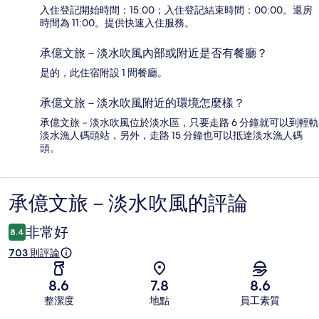
入住登記開始時間：15:00；入住登記結束時間：00:00。退房
時間為 11:00。提供快速入住服務。
承億文旅－淡水吹風內部或附近是否有餐廳？
是的，此住宿附設 1 間餐廳。
承億文旅－淡水吹風附近的環境怎麼樣？
承億文旅－淡水吹風位於淡水區，只要走路 6 分鐘就可以到輕軌
淡水漁人碼頭站，另外，走路 15 分鐘也可以抵達淡水漁人碼
頭。
承億文旅－淡水吹風的評論
評
論
非常好
8.4
703 則評論
8.6
7.8
8.6
整潔度
地點
員工素質