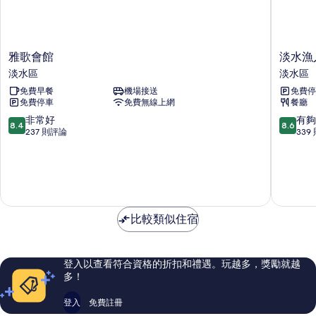
雅
淡
雅歌會館
淡水漁
歌
水
淡水區
淡水區
會
漁
免費早餐
機場接送
免費停
館
人
免費停車
免費無線上網
餐廳
淡
碼
水
頭
8.4
8.6
非常好
有夠
8.4
8.6
區
休
分，
分，
237 則評論
339
閒
滿
滿
旅
分
分
館
10
10
淡
分，
分，
水
非
有
區
常
夠
比較類似住宿
好，
讚，
237
339
則
則
評
評
登入以查看符合資格的折扣和禮遇。玩越多，獎勵就越
論
論
多！
登入
免費註冊