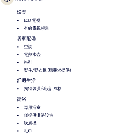
娛樂
LCD 電視
有線電視頻道
居家配備
空調
電熱水壺
拖鞋
熨斗/熨衣板 (應要求提供)
舒適生活
獨特裝潢和設計風格
衛浴
專用浴室
僅提供淋浴設備
吹風機
毛巾