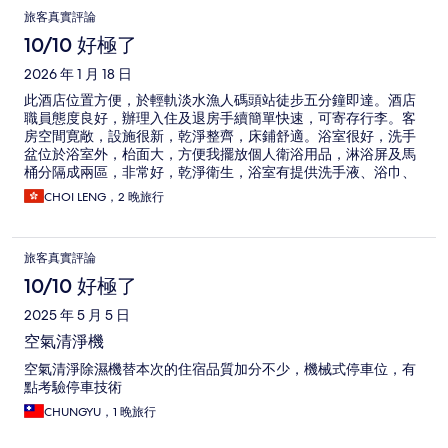
旅客真實評論
10/10 好極了
2026 年 1 月 18 日
此酒店位置方便，於輕軌淡水漁人碼頭站徒步五分鐘即達。酒店
職員態度良好，辦理入住及退房手續簡單快速，可寄存行李。客
房空間寛敞，設施很新，乾淨整齊，床鋪舒適。浴室很好，洗手
盆位於浴室外，枱面大，方便我擺放個人衛浴用品，淋浴屏及馬
桶分隔成兩區，非常好，乾淨衛生，浴室有提供洗手液、浴巾、
臉巾、溂口杯、吹風機(風筒)、掛牆式沐浴露及洗髮露。房內有提
CHOI LENG，2 晚旅行
供拖鞋、免費wifi訊號良好、書枱及枱橙，雪櫃及電熱水壼、馬克
杯。房內唯二缺點是沒有衣櫃，近房門處只有一處供掛衣的地
方，但位置設得太低，掛長外套的話很容易碰到地面。另一缺點
旅客真實評論
是隔音很差，我入住的週末剛好有旅行團入住，週日一大早，那
些大叔大嬸在走廊不斷大聲講話，結果我被吵醒了。酒店附近生
10/10 好極了
活機能便利，附近有便利店、早餐店、咖啡館、食店、全聯超市
2025 年 5 月 5 日
等等。此酒店還有一項挺特別的小服務，就是入住時免費送贈一
張明信片，住客寫好後可投進位於酒店門口的卡通人物"夢獸"，
空氣清淨機
酒店會於一年後將明信片寄出(免郵費)，一年後就會收到一年前所
空氣清淨除濕機替本次的住宿品質加分不少，機械式停車位，有
寫的明信片，我覺得挺特別。整體來說，我很喜歡這間酒店，很
點考驗停車技術
有渡假感覺，下次還會再選擇。
CHUNGYU，1 晚旅行