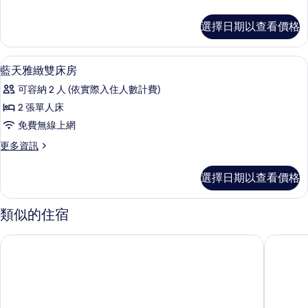
典
多
雙
紅
選擇日期以查看價格
樹
人
經
房
典
熨斗/熨衣板、免費無線上網、獨特裝
顯
7
雙
藍天雅緻雙床房
的
示
人
所
可容納 2 人 (依實際入住人數計費)
房
藍
的
有
2 張單人床
天
詳
相
免費無線上網
情
雅
片
更
更多資訊
緻
多
雙
藍
選擇日期以查看價格
天
床
雅
房
緻
類似的住宿
雙
的
床
雅歌會館
淡水漁人
所
房
的
有
詳
相
情
片