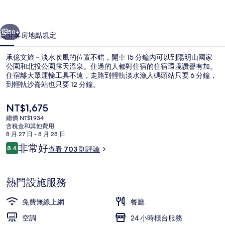
水
一個
下一個
吹
50+
簡介
客房
地點
規定
風
承億文旅－淡水吹風的位置不錯，開車 15 分鐘內可以到陽明山國家
的
公園和北投公園露天溫泉。住過的人都對住宿的住宿環境讚譽有加。
住宿離大眾運輸工具不遠，走路到輕軌淡水漁人碼頭站只要 6 分鐘，
相
到輕軌沙崙站也只要 12 分鐘。
片
目
NT$1,675
集
前
總價 NT$1,934
的
含稅金和其他費用
價
8 月 27 日 - 8 月 28 日
熨斗/熨衣板、免費無線上網、獨特裝
格
評
非常好
8.4
查看 703 則評論
是
8.4 分，滿分 10 分，
論
NT$1,675
熱門設施服務
免費無線上網
餐廳
空調
24 小時櫃台服務