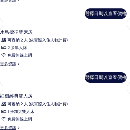
更多資訊
張
多
加
標
選擇日期以查看價格
準
大
客
雙
房,
熨斗/熨衣板、免費無線上網、獨特裝
顯
7
1
人
水鳥標準雙床房
示
張
床
可容納 2 人 (依實際入住人數計費)
加
水
的
大
2 張單人床
鳥
雙
所
免費無線上網
人
標
有
床
更
更多資訊
準
的
多
相
詳
雙
水
片
選擇日期以查看價格
情
鳥
床
標
房
準
熨斗/熨衣板、免費無線上網、獨特裝
顯
5
雙
紅樹經典雙人房
的
示
床
所
可容納 2 人 (依實際入住人數計費)
房
紅
的
有
1 張加大雙人床
樹
詳
相
免費無線上網
情
經
片
更
更多資訊