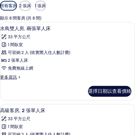
可
所有客房
2 張床
1 張床
用
的
顯示 8 間客房 (共 8 間)
客
水鳥雙人房, 兩張單人床 | 熨斗/熨
顯
4
水鳥雙人房, 兩張單人床
房
示
篩
33 平方公尺
水
選
1 間臥室
鳥
條
可容納 2 人 (依實際入住人數計費)
雙
件
2 張單人床
人
免費無線上網
房,
更
更多資訊
兩
多
張
水
選擇日期以查看價格
鳥
單
雙
人
人
高級客房, 2 張單人床 | 熨斗/熨衣
顯
4
房,
高級客房, 2 張單人床
床
示
兩
的
33 平方公尺
張
高
單
所
1 間臥室
級
人
可容納 2 人 (依實際入住人數計費)