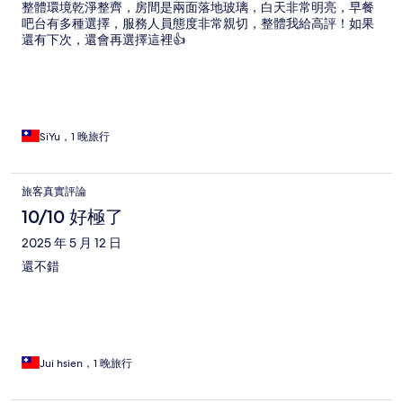
整體環境乾淨整齊，房間是兩面落地玻璃，白天非常明亮，早餐
吧台有多種選擇，服務人員態度非常親切，整體我給高評！如果
還有下次，還會再選擇這裡👍
SiYu，1 晚旅行
旅客真實評論
10/10 好極了
2025 年 5 月 12 日
還不錯
Jui hsien，1 晚旅行