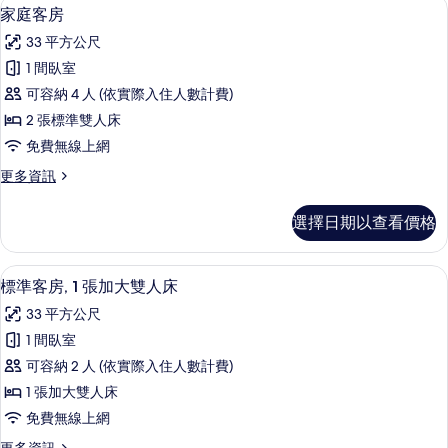
熨斗/熨衣板、免費無線上網、獨特裝
顯
5
房,
床
家庭客房
示
1
的
33 平方公尺
張
家
所
雙
1 間臥室
庭
人
有
可容納 4 人 (依實際入住人數計費)
床
客
相
的
2 張標準雙人床
房
詳
片
免費無線上網
情
的
更
更多資訊
所
多
有
家
選擇日期以查看價格
庭
相
客
片
房
標準客房, 1 張加大雙人床 | 熨斗/
顯
4
的
標準客房, 1 張加大雙人床
示
詳
33 平方公尺
情
標
1 間臥室
準
可容納 2 人 (依實際入住人數計費)
客
1 張加大雙人床
房,
免費無線上網
1
更