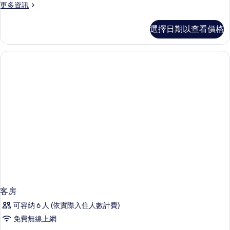
更
更多資訊
多
客
選擇日期以查看價格
房
的
詳
情
客房
可容納 6 人 (依實際入住人數計費)
免費無線上網