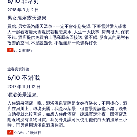
8/10 非常好
2018 年 3 月 2 日
男女混浴露天溫泉
買點: 男女混浴露天溫泉 - 一定不會令您失望. 下著雪與愛人或家
人一起看著漫天雪境浸著暖暖泉水, 人生一大快事. 房間很大, 保養
不錯. 酒店提供免費的上毛高原來回接送, 很不錯. 膳食真的絕對有
改善的空間, 不是說難食, 不過無那一款覺得好食.
s，2 晚旅行
旅客真實評論
6/10 不錯哦
2017 年 11 月 12 日
混浴美景溫泉。
入住溫泉酒店一晚，混浴溫泉實際是女姓有浴衣，不用擔心，酒
店在河川上，環境美麗，我是秋葉景，但雪景應該也不錯，晚餐
自助餐就比較普通，如想入住此酒店，建議買定消夜，因酒店及
附近均沒有食物可買。我另外見議可只使用他們白天的溫泉三小
時，再另選周邊溫泉酒店住宿。
Ka Wai，1 晚旅行