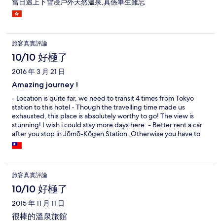
當日遇上下雪浸戶外天然溫泉,真係畢生難忘
旅客真實評論
10/10 好極了
2016 年 3 月 21 日
Amazing journey !
- Location is quite far, we need to transit 4 times from Tokyo
station to this hotel - Though the travelling time made us
exhausted, this place is absolutely worthy to go! The view is
stunning! I wish i could stay more days here. - Better rent a car
after you stop in Jōmō-Kōgen Station. Otherwise you have to
wait for many hrs for another buses. - The assistant who is from
Taiwan is extremely helpful and caring! He offers professional
services and introduces the hotels in details. He also waited for
us with hotel shuttle bus at 630pm outside the hotel upon our
旅客真實評論
arrival. It was really dark at night when we arrived and his
"appearance" really comforted us! Thank you! - The dinner and
10/10 好極了
breakfast are special and amazing. My boyfriend loves it! - Our
2015 年 11 月 11 日
room faces the river, amazing view!! However, the wifi
connection is quite poor... - Bathroom is...the worst, i can't
很棒的溫泉旅館