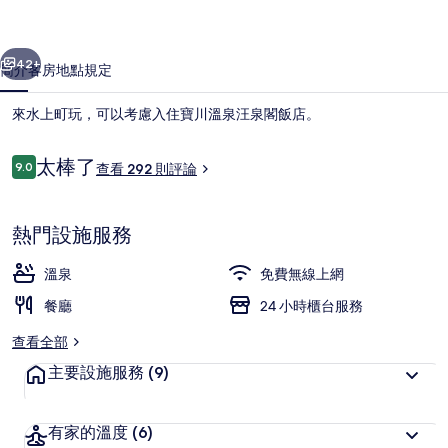
閣
一個
下一個
飯
42+
簡介
客房
地點
規定
店
來水上町玩，可以考慮入住寶川溫泉汪泉閣飯店。
的
相
評
太棒了
9.0
查看 292 則評論
9.0 分，滿分 10 分，
論
片
集
熱門設施服務
溫泉
免費無線上網
溫泉
餐廳
24 小時櫃台服務
查看全部
主要設施服務
(9)
有家的溫度
(6)