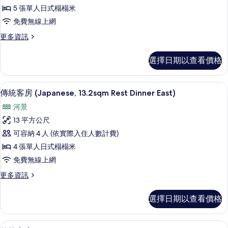
客
5F)
(Japanese
5 張單人日式榻榻米
房
的
Style,East
免費無線上網
Building,2F
(Japanese
所
or
更
更多資訊
13.2sqm,
有
5F)
多
Restaurant
的
傳
相
選擇日期以查看價格
Dinner)
詳
統
片
情
客
的
房
客房內保險箱、書桌、免費無線上網
顯
所
5
(Japanese
傳統客房 (Japanese, 13.2sqm Rest Dinner East)
示
13.2sqm,
有
河景
Restaurant
傳
相
Dinner)
13 平方公尺
統
片
的
可容納 4 人 (依實際入住人數計費)
詳
客
情
4 張單人日式榻榻米
房
免費無線上網
(Japanese,
更
更多資訊
13.2sqm
多
Rest
傳
選擇日期以查看價格
Dinner
統
客
East)
房
的
傳統客房 (Japanese Room w/Toile
顯