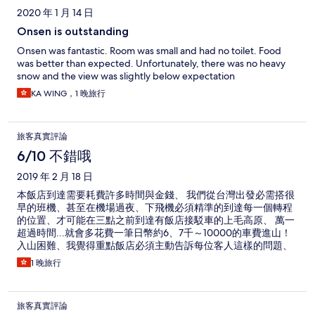
2020 年 1 月 14 日
Onsen is outstanding
Onsen was fantastic. Room was small and had no toilet. Food
was better than expected. Unfortunately, there was no heavy
snow and the view was slightly below expectation
KA WING，1 晚旅行
旅客真實評論
6/10 不錯哦
2019 年 2 月 18 日
本飯店到達需要耗費許多時間與金錢、 我們從台灣出發必需搭很
早的班機、甚至在機場過夜、下飛機必須精準的到達每一個轉程
的位置、才可能在三點之前到達有飯店接駁車的上毛高原、 萬一
超過時間...就會多花費一筆日幣約6、7千～10000的車費進山！
入山困難、我覺得重點飯店必須主動告訴每位客人這樣的問題、
讓客人有所準備！避免造成不悅！
1 晚旅行
旅客真實評論