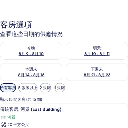
客房選項
查看這些日期的供應情況
查看今晚 (8月 9 - 8月 10) 的供應情況
查看明天 (8月 10 - 8月 11) 
今晚
明天
8月 9 - 8月 10
8月 10 - 8月 11
查看本週末 (8月 14 - 8月 16) 的供應情況
查看下週末 (8月 21 - 8月 23
本週末
下週末
8月 14 - 8月 16
8月 21 - 8月 23
可
所有客房
3 張床以上
2 張床
1 張床
用
的
顯示 15 間客房 (共 15 間)
客
客房內保險箱、書桌、免費無線上網
顯
5
傳統客房, 河景 (East Building)
房
示
篩
河景
傳
選
20 平方公尺