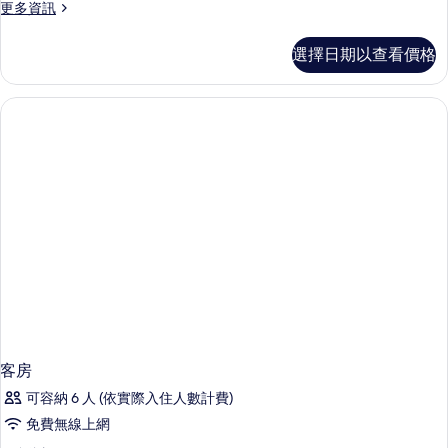
更
更多資訊
多
客
選擇日期以查看價格
房
的
詳
情
客房
可容納 6 人 (依實際入住人數計費)
免費無線上網