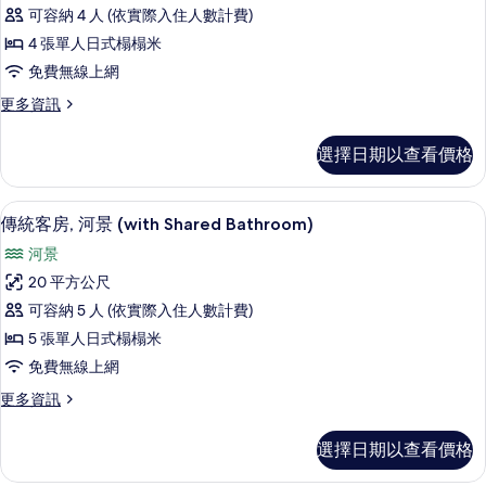
統
條
可容納 4 人 (依實際入住人數計費)
客
件
4 張單人日式榻榻米
房,
免費無線上網
河
更
更多資訊
景
多
(East
傳
選擇日期以查看價格
統
Building)
客
的
房,
傳統客房, 河景 (with Shared Bat
顯
所
6
河
傳統客房, 河景 (with Shared Bathroom)
示
景
有
河景
(East
傳
相
Building)
20 平方公尺
統
的
片
可容納 5 人 (依實際入住人數計費)
詳
客
情
5 張單人日式榻榻米
房,
免費無線上網
河
更
更多資訊
景
多
(with
傳
選擇日期以查看價格
統
Shared
客