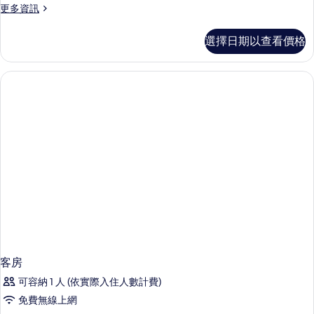
人
更
更多資訊
浴
多
傳
室,
選擇日期以查看價格
統
河
客
房,
景
私
(Japanese
人
Style,East
浴
室,
Building,11.5sqm)
河
的
景
所
(Japanese
Style,East
有
Building,11.5sqm)
相
的
詳
片
情
客房
可容納 1 人 (依實際入住人數計費)
免費無線上網