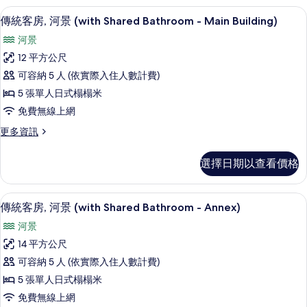
Bathroom)
房,
客房內保險箱、書桌、免費無線上網
顯
的
4
河
傳統客房, 河景 (with Shared Bathroom - Main Building)
示
景
所
河景
(with
傳
有
Shared
12 平方公尺
統
Bathroom)
相
可容納 5 人 (依實際入住人數計費)
的
客
片
詳
5 張單人日式榻榻米
房,
情
免費無線上網
河
更
更多資訊
景
多
(with
傳
選擇日期以查看價格
統
Shared
客
Bathroom
房,
客房內保險箱、書桌、免費無線上網
顯
-
4
河
傳統客房, 河景 (with Shared Bathroom - Annex)
示
Main
景
河景
(with
Building)
傳
Shared
14 平方公尺
的
統
Bathroom
可容納 5 人 (依實際入住人數計費)
-
所
客
Main
5 張單人日式榻榻米
有
房,
Building)
免費無線上網
相
的