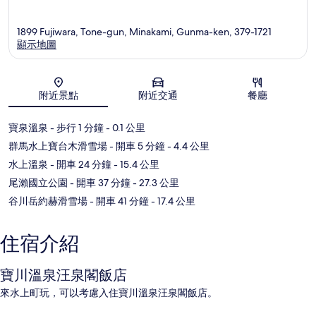
1899 Fujiwara, Tone-gun, Minakami, Gunma-ken, 379-1721
顯示地圖
地圖
附近景點
附近交通
餐廳
寶泉溫泉
- 步行 1 分鐘
- 0.1 公里
群馬水上寶台木滑雪場
- 開車 5 分鐘
- 4.4 公里
水上溫泉
- 開車 24 分鐘
- 15.4 公里
尾瀨國立公園
- 開車 37 分鐘
- 27.3 公里
谷川岳約赫滑雪場
- 開車 41 分鐘
- 17.4 公里
住宿介紹
寶川溫泉汪泉閣飯店
來水上町玩，可以考慮入住寶川溫泉汪泉閣飯店。