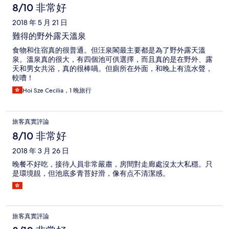
8/10 非常好
2018 年 5 月 21 日
難得的野外露天溫泉
食物和住宿真的很普通。但汪泉閣最主要都是為了野外露天溫
泉。溫泉真的很大，有四個池可供選擇，而且真的是在野外、露
天和男女共浴，真的很棒喎。但廁所在外面，和晚上有流水聲，
較嘈！
Hoi Sze Cecilia，1 晚旅行
旅客真實評論
8/10 非常好
2018 年 3 月 26 日
晚餐不好吃，接待人員非常嚴肅，房間對走廊處沒太大私穩。只
是環境靚，但池底多青苔好滑，像有点不清潔感。
旅客真實評論