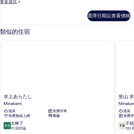
更
更多資訊
多
客
選擇日期以查看價格
房
的
詳
類似的住宿
情
水上あらたし
坐山 水
水
坐
水上あらたし
坐山 
上
山
Minakami
Minaka
あ
水
溫泉
免費停車
溫泉
ら
上
免費無線上網
餐廳
免費停
た
Minakam
し
9.0
7.8
太棒了
不錯
9.0
7.8
Minakami
分，
分，
111 則評論
133
滿
滿