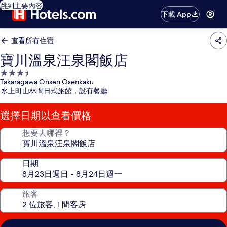
跳到主要內容
下載 App
查看所有住宿
寶川溫泉汪泉閣飯店
3.5
Takaragawa Onsen Osenkaku
星
水上町山林間日式旅館，設有餐廳
級
住
選擇日期以查看價格
宿
想要去哪裡？
日期
旅客