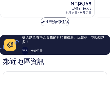
現
NT$5,168
分
分
在
10
10
總價 NT$5,779
價
9 月 6 日 - 9 月 7 日
分，
分，
格
太
不
為
比較類似住宿
棒
錯
NT$5,168
了，
哦，
111
133
則
則
登入以查看符合資格的折扣和禮遇。玩越多，獎勵就越
評
評
多！
論
論
登入
免費註冊
鄰近地區資訊