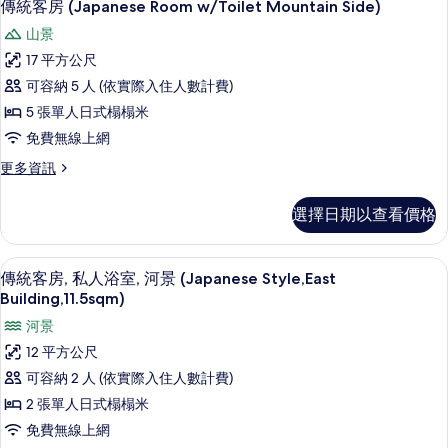
4
(Japanese,
傳統客房 (Japanese Room w/Toilet Mountain Side)
所
示
13.2sqm
山景
Rest
有
傳
Dinner
17 平方公尺
相
統
East)
可容納 5 人 (依實際入住人數計費)
的
片
客
詳
5 張單人日式榻榻米
房
情
免費無線上網
(Japanese
更
更多資訊
Room
多
w/Toilet
傳
選擇日期以查看價格
Mountain
統
客
Side)
房
的
客房內保險箱、書桌、免費無線上網
顯
4
(Japanese
傳統客房, 私人浴室, 河景 (Japanese Style,East
所
示
Room
Building,11.5sqm)
w/Toilet
有
傳
河景
Mountain
相
統
Side)
12 平方公尺
的
片
客
可容納 2 人 (依實際入住人數計費)
詳
房,
情
2 張單人日式榻榻米
私
免費無線上網