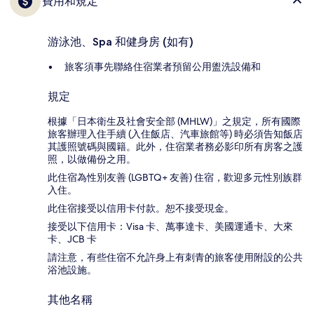
費用和規定
游泳池、Spa 和健身房 (如有)
旅客須事先聯絡住宿業者預留公用盥洗設備和
規定
根據「日本衛生及社會安全部 (MHLW)」之規定，所有國際
旅客辦理入住手續 (入住飯店、汽車旅館等) 時必須告知飯店
其護照號碼與國籍。此外，住宿業者務必影印所有房客之護
照，以做備份之用。
此住宿為性別友善 (LGBTQ+ 友善) 住宿，歡迎多元性別族群
入住。
此住宿接受以信用卡付款。恕不接受現金。
接受以下信用卡：Visa 卡、萬事達卡、美國運通卡、大來
卡、JCB 卡
請注意，有些住宿不允許身上有刺青的旅客使用附設的公共
浴池設施。
其他名稱