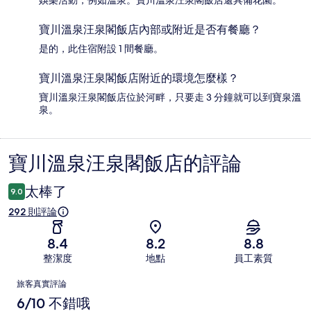
娛樂活動，例如溫泉。寶川溫泉汪泉閣飯店還具備花園。
寶川溫泉汪泉閣飯店內部或附近是否有餐廳？
是的，此住宿附設 1 間餐廳。
寶川溫泉汪泉閣飯店附近的環境怎麼樣？
寶川溫泉汪泉閣飯店位於河畔，只要走 3 分鐘就可以到寶泉溫
泉。
寶川溫泉汪泉閣飯店的評論
評
論
太棒了
9.0
292 則評論
8.4
8.2
8.8
整潔度
地點
員工素質
評
旅客真實評論
論
6/10 不錯哦