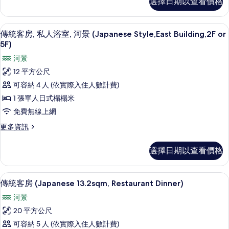
選擇日期以查看價格
統
Shared
客
Bathroom)
房,
客房內保險箱、書桌、免費無線上網
顯
的
4
河
傳統客房, 私人浴室, 河景 (Japanese Style,East Building,2F or
示
景
所
5F)
(Economy/with
傳
有
河景
Shared
統
Bathroom)
相
12 平方公尺
的
客
片
可容納 4 人 (依實際入住人數計費)
詳
房,
情
1 張單人日式榻榻米
私
免費無線上網
人
更
更多資訊
浴
多
傳
室,
選擇日期以查看價格
統
河
客
房,
景
傳統客房 (Japanese 13.2sqm, Res
顯
4
私
傳統客房 (Japanese 13.2sqm, Restaurant Dinner)
(Japanese
示
人
河景
Style,East
浴
傳
室,
Building,2F
20 平方公尺
統
河
or
可容納 5 人 (依實際入住人數計費)
景