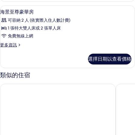
的
緻
高級寢具、迷你吧、客房內保險箱、書
顯
10
套
海景至尊豪華房
所
示
房
有
可容納 2 人 (依實際入住人數計費)
的
海
詳
相
1 張特大雙人床或 2 張單人床
景
情
片
免費無線上網
至
更
更多資訊
尊
多
豪
海
選擇日期以查看價格
景
華
至
房
尊
類似的住宿
豪
的
華
巴東海灘鑽石崖度假村及水療中心
布吉芭東
所
房
的
有
詳
相
情
片