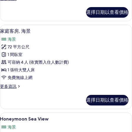
多
有
Grand
選擇日期以查看價格
相
Deluxe
Sea
片
View
家庭客房, 海景 | 高級寢具、迷你吧
顯
12
的
家庭客房, 海景
示
詳
海景
情
家
72 平方公尺
庭
1 間臥室
客
可容納 4 人 (依實際入住人數計費)
房,
1 張特大雙人床
海
免費無線上網
景
更
更多資訊
的
多
所
家
選擇日期以查看價格
庭
有
客
相
房,
客房景觀
顯
6
海
Honeymoon Sea View
片
示
景
海景
的
Honeymoon