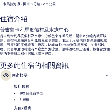
卡馬拉海灘
- 開車 8 分鐘
- 6.2 公里
住宿介紹
普吉島卡利馬度假村及水療中心
普吉島卡利馬度假村及水療中心離芭東海灘很近，開車 5 分鐘內就可以
到。住宿有屋頂露台和免費兒童俱樂部。附設 Spa 提供旅客深層組織按
摩、芳療和印度傳統養生療程，Malika Terrace則供應早餐、午餐和晚
餐。此奢華度假村還有 2 座室外游泳池、池畔酒吧和三溫暖。旅客都對住
宿的友善員工和住宿環境讚不絕口。
更多此住宿的相關資訊
住宿摘要
飯店規模
190 個住宿單位
3 層樓
入住/退房