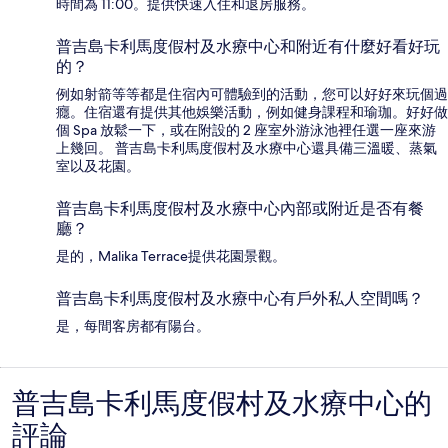
時間為 11:00。提供快速入住和退房服務。
普吉島卡利馬度假村及水療中心和附近有什麼好看好玩
的？
例如射箭等等都是住宿內可體驗到的活動，您可以好好來玩個過
癮。住宿還有提供其他娛樂活動，例如健身課程和瑜珈。好好做
個 Spa 放鬆一下，或在附設的 2 座室外游泳池裡任選一座來游
上幾回。 普吉島卡利馬度假村及水療中心還具備三溫暖、蒸氣
室以及花園。
普吉島卡利馬度假村及水療中心內部或附近是否有餐
廳？
是的，Malika Terrace提供花園景觀。
普吉島卡利馬度假村及水療中心有戶外私人空間嗎？
是，每間客房都有陽台。
普吉島卡利馬度假村及水療中心的
評
評論
論