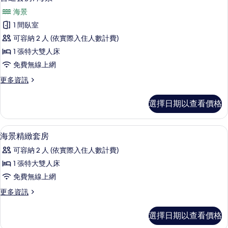
示
的
相
海景
詳
普
情
片
1 間臥室
通
可容納 2 人 (依實際入住人數計費)
套
1 張特大雙人床
房,
免費無線上網
海
更
更多資訊
景
多
的
普
選擇日期以查看價格
通
所
套
有
房,
高級寢具、迷你吧、客房內保險箱、書
顯
11
海
海景精緻套房
相
示
景
片
可容納 2 人 (依實際入住人數計費)
的
海
詳
1 張特大雙人床
景
情
免費無線上網
精
更
更多資訊
緻
多
套
海
選擇日期以查看價格
景
房
精