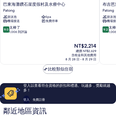
巴
布
巴東海灘鑽石崖度假村及水療中心
布吉芭
東
吉
Patong
Patong
海
芭
游泳池
Spa
游泳池
灘
東
機場接送
免費停車
機場接
鑽
阿
石
維
9.0
9.2
太棒了
太棒
9.0
9.2
崖
斯
分，
分，
1,006 則評論
1,0
度
塔
滿
滿
假
世
分
分
現
NT$2,214
村
外
10
10
在
及
桃
分，
分，
總價 NT$2,629
價
水
源
太
太
含稅金和其他費用
格
療
8 月 28 日 - 8 月 29 日
美
棒
棒
為
中
憬
了，
了，
NT$2,214
心
比較類似住宿
閣
1,006
1,006
Patong
索
則
則
菲
評
評
特
論
論
登入以查看符合資格的折扣和禮遇。玩越多，獎勵就越
飯
多！
店
Patong
登入
免費註冊
鄰近地區資訊