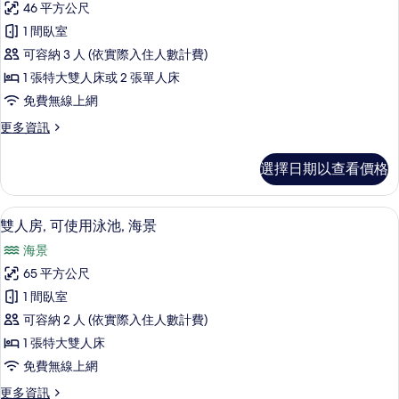
詳
46 平方公尺
Sea
情
1 間臥室
View
可容納 3 人 (依實際入住人數計費)
的
1 張特大雙人床或 2 張單人床
所
免費無線上網
有
相
更
更多資訊
多
片
Honeymoon
選擇日期以查看價格
Sea
View
的
雙人房, 可使用泳池, 海景 | 高級寢
顯
17
詳
雙人房, 可使用泳池, 海景
示
情
海景
雙
65 平方公尺
人
1 間臥室
房,
可容納 2 人 (依實際入住人數計費)
可
1 張特大雙人床
使
免費無線上網
用
更
更多資訊