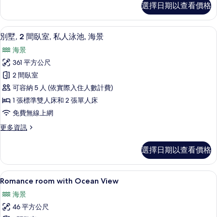
有
選擇日期以查看價格
華
相
客
片
房
別墅, 2 間臥室, 私人泳池, 海景 |
顯
11
的
別墅, 2 間臥室, 私人泳池, 海景
示
詳
海景
情
別
361 平方公尺
墅,
2 間臥室
2
可容納 5 人 (依實際入住人數計費)
間
1 張標準雙人床和 2 張單人床
臥
免費無線上網
室,
更
更多資訊
私
多
人
別
選擇日期以查看價格
墅,
泳
2
池,
間
Romance room with Ocean View | 
顯
4
臥
海
Romance room with Ocean View
示
室,
景
海景
私
Romance
的
人
46 平方公尺
room
泳