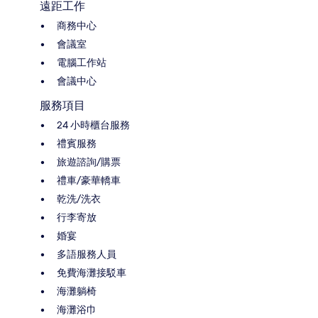
遠距工作
商務中心
會議室
電腦工作站
會議中心
服務項目
24 小時櫃台服務
禮賓服務
旅遊諮詢/購票
禮車/豪華轎車
乾洗/洗衣
行李寄放
婚宴
多語服務人員
免費海灘接駁車
海灘躺椅
海灘浴巾