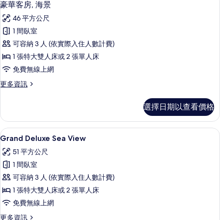
10
豪華客房, 海景
房
示
篩
46 平方公尺
豪
選
1 間臥室
華
條
可容納 3 人 (依實際入住人數計費)
客
件
1 張特大雙人床或 2 張單人床
房,
免費無線上網
海
更
更多資訊
景
多
的
豪
選擇日期以查看價格
華
所
客
有
房,
Grand Deluxe S
顯
6
海
Grand Deluxe Sea View
相
示
景
片
51 平方公尺
的
Grand
詳
1 間臥室
Deluxe
情
可容納 3 人 (依實際入住人數計費)
Sea
1 張特大雙人床或 2 張單人床
View
的
免費無線上網
所
更
更多資訊