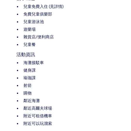
兒童免費入住 (見詳情)
免費兒童俱樂部
兒童游泳池
遊樂場
雜貨店/便利商店
兒童餐
活動資訊
海灘接駁車
健身課
瑜珈課
射箭
購物
鄰近海灘
鄰近高爾夫球場
附近可租借機車
附近可以玩溜索