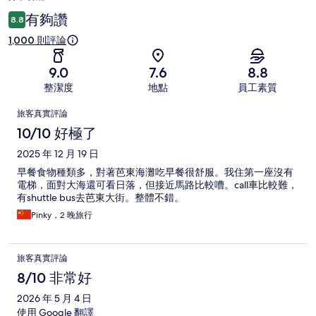
有夠讚
8.8
1,000 則評論
9.0
7.6
8.8
整潔度
地點
員工素質
評
旅客真實評論
論
10/10 好極了
2025 年 12 月 19 日
早餐食物種類多，對著芭東海灘吃早餐很舒服。我住第一座沒有
電梯，面對大海還可看日落，但接近馬路比較嘈。call車比較難，
有shuttle bus去芭東大街。整體不錯。
Pinky，2 晚旅行
旅客真實評論
8/10 非常好
2026 年 5 月 4 日
使用 Google 翻譯