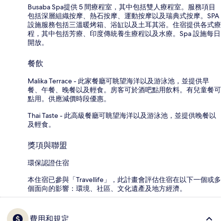
Busaba Spa提供 5 間療程室，其中包括雙人療程室。服務項目
包括深層組織按摩、熱石按摩、運動按摩以及瑞典式按摩。SPA
設施服務包括三溫暖烤箱、浴缸以及土耳其浴。住宿提供各式療
程，其中包括芳療、印度傳統養生療程以及水療。Spa 設施每日
開放。
餐飲
Malika Terrace - 此家餐廳可眺望海洋以及游泳池，並提供早
餐、午餐、晚餐以及輕食。房客可於酒吧點用飲料。有兒童餐可
點用。供應減價時段優惠。
Thai Taste - 此高級餐廳可眺望海洋以及游泳池，並提供晚餐以
及輕食。
獎項與聯盟
環保認證住宿
本住宿已參與「Travellife」，此計畫會評估住宿在以下一個或多
個面向的影響：環境、社區、文化遺產及地方經濟。
費用和規定