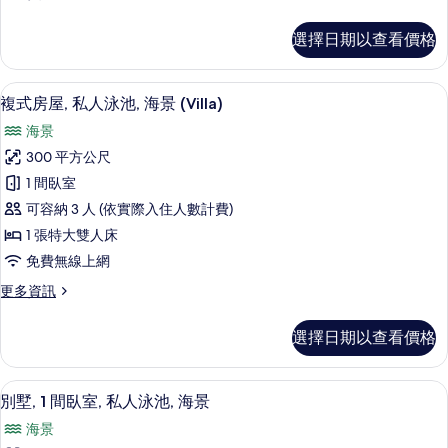
泳
多
池,
雙
選擇日期以查看價格
人
海
房,
景
可
複式房屋, 私人泳池, 海景 (Villa)
顯
15
使
複式房屋, 私人泳池, 海景 (Villa)
的
示
用
所
海景
泳
複
池,
有
300 平方公尺
式
海
相
1 間臥室
景
房
的
片
可容納 3 人 (依實際入住人數計費)
屋,
詳
1 張特大雙人床
情
私
免費無線上網
人
更
更多資訊
泳
多
池,
複
選擇日期以查看價格
式
海
房
景
屋,
高級寢具、迷你吧、客房內保險箱、書
顯
11
私
別墅, 1 間臥室, 私人泳池, 海景
(Villa)
示
人
的
海景
泳
別