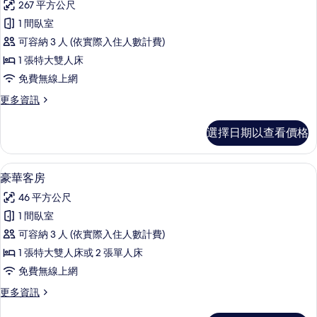
所
池,
267 平方公尺
墅,
海
有
1 間臥室
景
1
相
(Villa)
可容納 3 人 (依實際入住人數計費)
間
的
片
1 張特大雙人床
詳
臥
免費無線上網
情
室,
更
更多資訊
私
多
人
別
選擇日期以查看價格
墅,
泳
1
池,
間
高級寢具、迷你吧、客房內保險箱、書
顯
5
臥
海
豪華客房
示
室,
景
46 平方公尺
私
豪
的
人
1 間臥室
華
泳
所
可容納 3 人 (依實際入住人數計費)
池,
客
有
海
1 張特大雙人床或 2 張單人床
房
景
相
免費無線上網
的
的
片
詳
更
更多資訊
所
情
多
豪