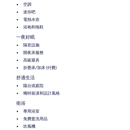
空調
迷你吧
電熱水壺
浴袍和拖鞋
一夜好眠
隔音設施
開夜床服務
高級寢具
折疊床/加床 (付費)
舒適生活
陽台或庭院
獨特裝潢和設計風格
衛浴
專用浴室
免費盥洗用品
吹風機