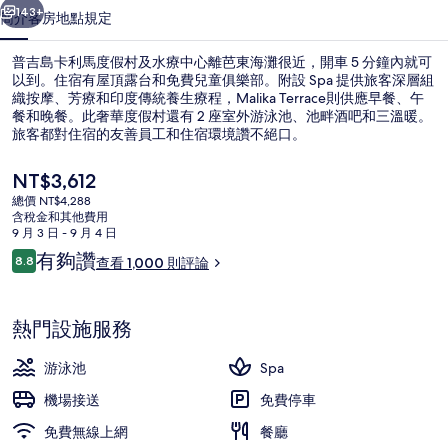
假
143+
簡介
客房
地點
規定
村
普吉島卡利馬度假村及水療中心離芭東海灘很近，開車 5 分鐘內就可
及
以到。住宿有屋頂露台和免費兒童俱樂部。附設 Spa 提供旅客深層組
織按摩、芳療和印度傳統養生療程，Malika Terrace則供應早餐、午
水
餐和晚餐。此奢華度假村還有 2 座室外游泳池、池畔酒吧和三溫暖。
療
旅客都對住宿的友善員工和住宿環境讚不絕口。
中
目
NT$3,612
前
心
總價 NT$4,288
的
含稅金和其他費用
外觀細部
的
價
9 月 3 日 - 9 月 4 日
格
評
有夠讚
相
8.8
查看 1,000 則評論
是
8.8 分，滿分 10 分，
論
NT$3,612
片
集
熱門設施服務
游泳池
Spa
機場接送
免費停車
免費無線上網
餐廳