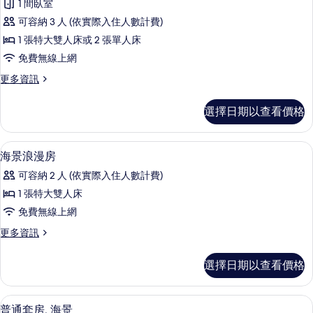
所
1 間臥室
with
池,
有
海
可容納 3 人 (依實際入住人數計費)
Ocean
景
相
View
1 張特大雙人床或 2 張單人床
的
片
的
免費無線上網
詳
情
所
更
更多資訊
多
有
Romance
相
選擇日期以查看價格
room
片
with
Ocean
高級寢具、迷你吧、客房內保險箱、書
顯
7
View
海景浪漫房
示
的
可容納 2 人 (依實際入住人數計費)
詳
海
情
1 張特大雙人床
景
免費無線上網
浪
更
更多資訊
漫
多
房
海
選擇日期以查看價格
景
的
浪
所
漫
普通套房, 海景 | 高級寢具、迷你吧
顯
6
房
普通套房, 海景
有