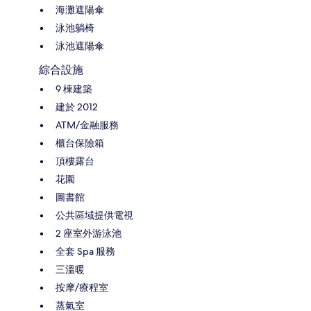
海灘遮陽傘
泳池躺椅
泳池遮陽傘
綜合設施
9 棟建築
建於 2012
ATM/金融服務
櫃台保險箱
頂樓露台
花園
圖書館
公共區域提供電視
2 座室外游泳池
全套 Spa 服務
三溫暖
按摩/療程室
蒸氣室