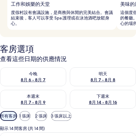
工作和娛樂的天堂
美味的
度假村設有會議設施，是商務與休閒的完美結合。會議
這個度
結束後，客人可以享受 Spa 護理或在泳池酒吧放鬆身
的餐廳
心。
心的場
客房選項
查看這些日期的供應情況
查看今晚 (8月 6 - 8月 7) 的供應情況
查看明天 (8月 7 - 8月 8) 的
今晚
明天
8月 6 - 8月 7
8月 7 - 8月 8
查看本週末 (8月 7 - 8月 9) 的供應情況
查看下週末 (8月 14 - 8月 16)
本週末
下週末
8月 7 - 8月 9
8月 14 - 8月 16
可
所有客房
1 張床
2 張床
3 張床以上
用
的
顯示 14 間客房 (共 14 間)
客
豪華客房, 海景 | 高級寢具、迷你吧
顯