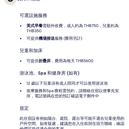
可選設施服務
英式早餐
需額外收費，成人約為 THB750，兒童約為
THB350
可提供
機場接送
服務 (費用另計)
兒童和加床
可提供
折疊床
，費用為每天 THB5600
游泳池、Spa 和健身房 (如有)
12 歲以下兒童須有成人陪同才可以使用游泳池
按摩服務和Spa 療程需預約，請聯絡住宿以便事先安
排，電話號碼在您的預訂確認電子郵件中
規定
此住宿設有例如陽台、庭院、露台等可能不適合兒童使用的
戶外空間。如有疑慮，建議您在入住前與住宿方聯絡，確認
他們可提供適合您的客房。