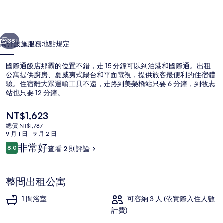
那
霸
一個
下一個
的
38+
簡介
設施服務
地點
規定
相
國際通飯店那霸的位置不錯，走 15 分鐘可以到泊港和國際通。出租
片
公寓提供廚房、夏威夷式陽台和平面電視，提供旅客最便利的住宿體
驗。住宿離大眾運輸工具不遠，走路到美榮橋站只要 6 分鐘，到牧志
集
站也只要 12 分鐘。
目
NT$1,623
前
總價 NT$1,787
的
9 月 1 日 - 9 月 2 日
價
評
非常好
8.0
海灘
查看 2 則評論
格
8.0 分，滿分 10 分，
論
是
NT$1,623
整間出租公寓
1 間浴室
可容納 3 人 (依實際入住人數
計費)