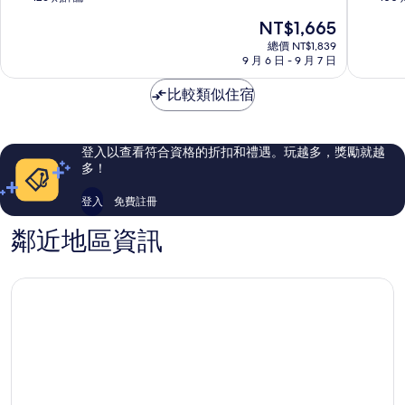
那
ん
滿
滿
現
NT$1,665
霸
通
分
分
在
市
り
10
10
總價 NT$1,839
價
中
9 月 6 日 - 9 月 7 日
壺
分，
分，
格
心
屋
有
有
為
比較類似住宿
夠
夠
NT$1,665
讚，
讚，
126
100
則
則
登入以查看符合資格的折扣和禮遇。玩越多，獎勵就越
評
評
多！
論
論
登入
免費註冊
鄰近地區資訊