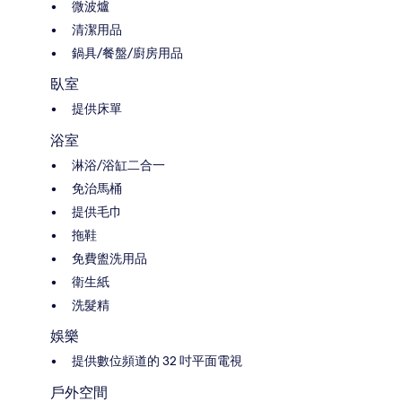
微波爐
清潔用品
鍋具/餐盤/廚房用品
臥室
提供床單
浴室
淋浴/浴缸二合一
免治馬桶
提供毛巾
拖鞋
免費盥洗用品
衛生紙
洗髮精
娛樂
提供數位頻道的 32 吋平面電視
戶外空間