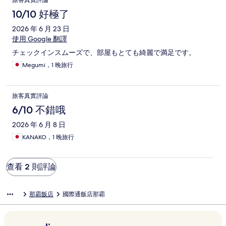
旅客真實評論
論
10/10 好極了
2026 年 6 月 23 日
使用 Google 翻譯
チェックインスムーズで、部屋もとても綺麗で満足です。
Megumi，1 晚旅行
旅客真實評論
6/10 不錯哦
2026 年 6 月 8 日
KANAKO，1 晚旅行
查看 2 則評論
那霸飯店
國際通飯店那霸