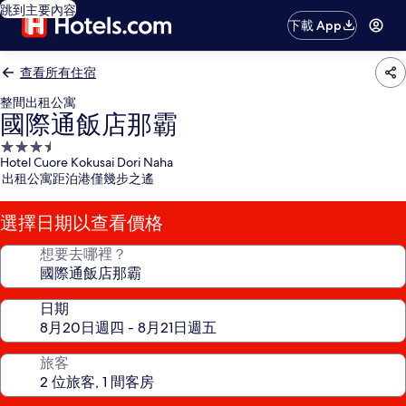
跳到主要內容
下載 App
查看所有住宿
整間出租公寓
國際通飯店那霸
3.5
Hotel Cuore Kokusai Dori Naha
星
出租公寓距泊港僅幾步之遙
級
住
選擇日期以查看價格
宿
想要去哪裡？
日期
旅客