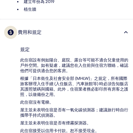
建立年份為 2019
植生牆
費用和規定
規定
此住宿設有例如陽台、庭院、露台等可能不適合兒童使用的
戶外空間。如有疑慮，建議您在入住前與住宿方聯絡，確認
他們可提供適合您的客房。
根據「日本衛生及社會安全部 (MHLW)」之規定，所有國際
旅客辦理入住手續 (入住飯店、汽車旅館等) 時必須告知飯店
其護照號碼與國籍。此外，住宿業者務必影印所有房客之護
照，以做備份之用。
此住宿沒有電梯。
屋主並未表明住宿是否有一氧化碳偵測器；建議旅行時自行
攜帶手持式偵測器。
屋主並未表明住宿是否有煙霧探測器。
此住宿接受以信用卡付款。恕不接受現金。