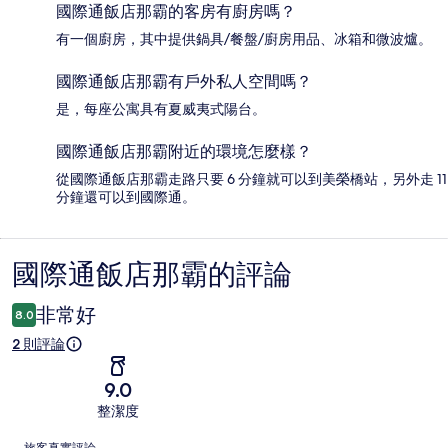
國際通飯店那霸的客房有廚房嗎？
有一個廚房，其中提供鍋具/餐盤/廚房用品、冰箱和微波爐。
國際通飯店那霸有戶外私人空間嗎？
是，每座公寓具有夏威夷式陽台。
國際通飯店那霸附近的環境怎麼樣？
從國際通飯店那霸走路只要 6 分鐘就可以到美榮橋站，另外走 11
分鐘還可以到國際通。
國際通飯店那霸的評論
評
論
非常好
8.0
2 則評論
9.0
整潔度
評