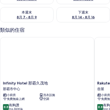
查看本週末 (8月 7 - 8月 9) 的供應情況
查看下週末 (8月 14 - 8月 16)
本週末
下週末
8月 7 - 8月 9
8月 14 - 8月 16
類似的住宿
Infinity Hotel 那霸久茂地
Rakut
Infinity
Rakuten
Infinity Hotel 那霸久茂地
Raku
Hotel
STAY
那霸市中心
壺屋
那
那
小廚房
洗衣設施
小廚房
霸
霸
免費無線上網
空調
免費無
久
や
茂
ち
8.8
8.8
有夠讚
有夠
8.8
8.8
地
む
分，
分，
126 則評論
100