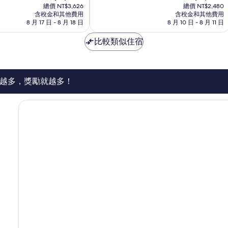
在
在
10
總價 NT$3,626
總價 NT$2,480
價
價
含稅金和其他費用
含稅金和其他費用
分，
格
格
8 月 17 日 - 8 月 18 日
8 月 10 日 - 8 月 11 日
太
為
為
棒
NT$3,297
NT$2,255
比較類似住宿
了，
185
則
評
論
越多，獎勵就越多！