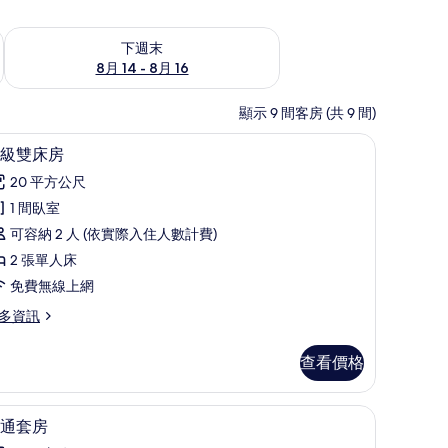
查看下週末 (8月 14 - 8月 16) 的供應情況
下週末
8月 14 - 8月 16
顯示 9 間客房 (共 9 間)
客房內保險箱、書桌、隔音
高級雙床房 | 高級寢具、客房內保險箱、書桌
顯
10
級雙床房
示
20 平方公尺
高
1 間臥室
級
可容納 2 人 (依實際入住人數計費)
雙
2 張單人床
床
免費無線上網
房
多資訊
的
所
查看價格
有
相
內保險箱、書桌、隔音
普通套房 | 高級寢具、客房內保險箱、書桌、
顯
23
通套房
片
示