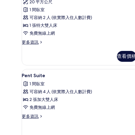
20 平方公尺
Superior
1 間臥室
Double
可容納 2 人 (依實際入住人數計費)
的
1 張特大雙人床
所
免費無線上網
有
更
更多資訊
相
多
片
Superior
查看價
Double
的
詳
Pent Suite | 高級寢具、
顯
14
情
Pent Suite
示
1 間臥室
Pent
可容納 4 人 (依實際入住人數計費)
Suite
2 張加大雙人床
的
免費無線上網
所
更
更多資訊
有
多
相
Pent
Suite
片