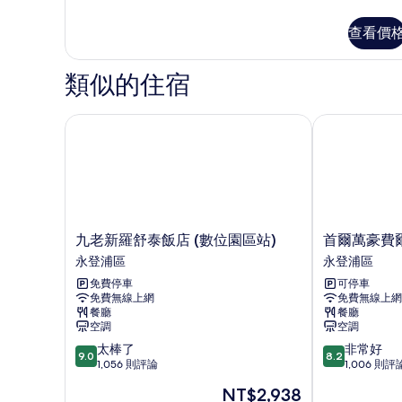
的
詳
查看價
情
類似的住宿
九老新羅舒泰飯店 (數位園區站)
首爾萬豪費爾
九
首
九老新羅舒泰飯店 (數位園區站)
首爾萬豪費
老
爾
永登浦區
永登浦區
新
萬
免費停車
可停車
羅
豪
免費無線上網
免費無線上網
舒
費
餐廳
餐廳
泰
爾
空調
空調
飯
菲
9.0
8.2
太棒了
非常好
店
爾
9.0
8.2
分，
分，
1,056 則評論
1,006 則評
(數
德
滿
滿
位
飯
現
NT$2,938
分
分
園
店