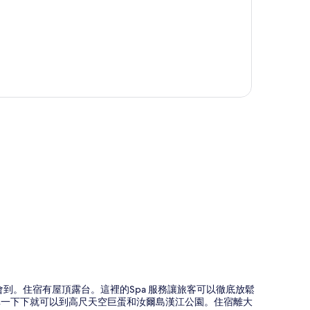
圖
分鐘就會到。住宿有屋頂露台。這裡的Spa 服務讓旅客可以徹底放鬆
此外，開車一下下就可以到高尺天空巨蛋和汝爾島漢江公園。住宿離大