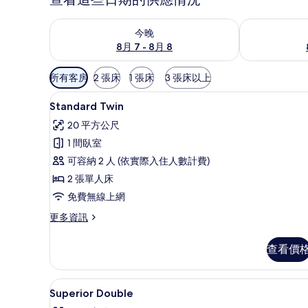
查看今晚 (8月 7 - 8月 8) 的供應情況
查看明天 (8月 
今晚
8月 7 - 8月 8
可
所有客房
2 張床
1 張床
3 張床以上
用
Standard Twin | 高級
顯
的
10
Standard Twin
示
客
20 平方公尺
房
Standard
1 間臥室
篩
Twin
可容納 2 人 (依實際入住人數計費)
選
的
條
2 張單人床
所
件
免費無線上網
有
更
更多資訊
相
多
片
Standard
查看價
Twin
的
詳
Superior Double | 高
顯
12
情
Superior Double
示