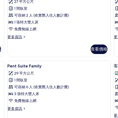
27 平方公尺
詳
Deluxe
情
1 間臥室
Double
可容納 2 人 (依實際入住人數計費)
的
1 張特大雙人床
所
免費無線上網
有
更
更
更多資訊
更
相
多
多
片
Deluxe
普
格
查看價格
Double
通
的
套
詳
房
客房內保險箱、書桌、隔音
Pent Suite Family | 高級寢具、
顯
20
情
的
Pent Suite Family
客
示
詳
29 平方公尺
情
Pent
1 間臥室
Suite
可容納 6 人 (依實際入住人數計費)
Family
(
3 張特大雙人床
的
F
免費無線上網
所
有
更
更多資訊
多
相
更
更
Pent