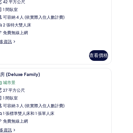
42 平方公尺
普
1 間臥室
通
可容納 4 人 (依實際入住人數計費)
套
2 張特大雙人床
房
免費無線上網
的
多資訊
所
有
查看價格
相
片
客房內保險箱、書桌、隔音
客房 (Deluxe Family) | 高級寢具、客房內
顯
13
房 (Deluxe Family)
示
城市景
客
27 平方公尺
房
1 間臥室
Deluxe
可容納 3 人 (依實際入住人數計費)
amily)
1 張標準雙人床和 1 張單人床
的
免費無線上網
所
多資訊
有