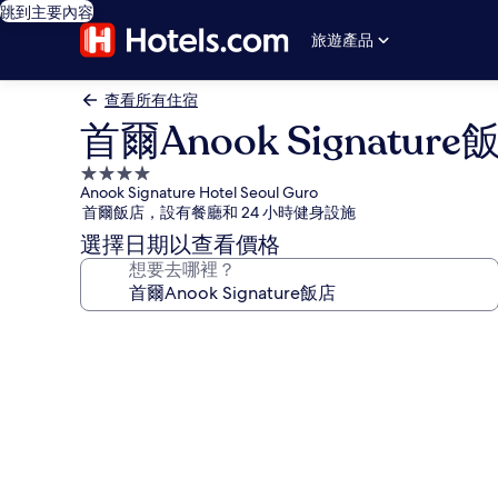
跳到主要內容
旅遊產品
查看所有住宿
首爾Anook Signature
4.0
Anook Signature Hotel Seoul Guro
星
首爾飯店，設有餐廳和 24 小時健身設施
級
選擇日期以查看價格
住
想要去哪裡？
宿
首
爾
Anook
Signature
飯