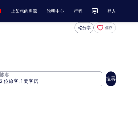
上架您的房源
說明中心
行程
登入
分享
儲存
旅客
搜尋