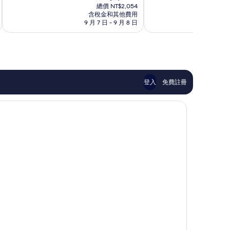
在
10
10
總價 NT$2,054
區
價
含稅金和其他費用
分，
分，
格
9 月 7 日 - 9 月 8 日
8 月
太
太
為
棒
棒
NT$1,855
了，
了，
1,744
1,315
則
則
評
評
論
論
登入
免費註冊