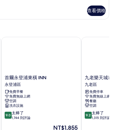
相
查看價格
片
eluxe
mily)
首爾永登浦東橫 INN
九老樂天城市飯店
首
九
首爾永登浦東橫 INN
九老樂天城市飯店
爾
老
永登浦區
九老區
永
樂
免費早餐
免費停車
登
天
免費無線上網
免費無線上網
浦
城
空調
餐廳
東
市
洗衣設施
空調
橫
飯
9.0
9.2
太棒了
太棒了
INN
店
9.0
9.2
分，
分，
1,744 則評論
1,315 則評論
永
九
滿
滿
登
老
現
NT$1,855
分
分
浦
區