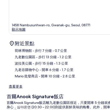
1458 Nambusunhwan-ro, Gwanak-gu, Seoul, 08771
顯示地圖
附近景點
荷林博物館
- 步行 7 分鐘
- 0.7 公里
九老數位園區
- 步行 13 分鐘
- 1.2 公里
地
波拉美公園
- 步行 15 分鐘
- 1.3 公里
九老谷購物中心
- 開車 6 分鐘
- 1.7 公里
Mario 批發商店
- 開車 10 分鐘
- 2.8 公里
查看更多
首爾Anook Signature飯店
首爾Anook Signature飯店離九老數位園區很近，只要開車 5 
身心，심야온면 (20:30 ~ 22:00)則提供新鮮美味的晚餐。