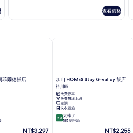
多
片
Suite
客
Family
格
查看價格
房
的
(D
詳
Fa
情
的
詳
情
菲爾德飯店
加山 HOMES Stay G-valley 飯店
加
爾菲爾德飯店
加山 HOMES Stay G-valley 飯店
山
衿川區
HOMES
免費停車
Stay
免費無線上網
G-
空調
valley
洗衣設施
飯
9.0
太棒了
店
9.0
分，
論
185 則評論
衿
滿
川
現
現
NT$3,297
NT$2,255
分
區