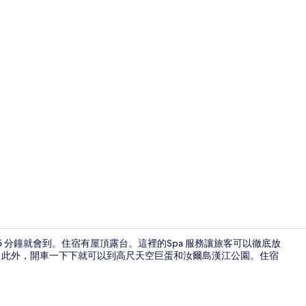
Spa
開車 5 分鐘就會到。住宿有屋頂露台。這裡的Spa 服務讓旅客可以徹底放
味的晚餐。此外，開車一下下就可以到高尺天空巨蛋和汝爾島漢江公園。住宿
頂樓露台