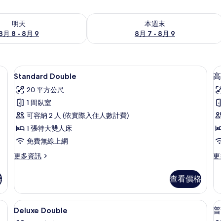
8 - 8月 9) 的供應情況
查看本週末 (8月 7 - 8月 9) 的供應情況
明天
本週末
8月 8 - 8月 9
8月 7 - 8月 9
寢具、客房內保險箱、書桌、隔音
Standard Double | 高級寢具、
顯
8
Standard Double
高
示
20 平方公尺
Standard
1 間臥室
Double
可容納 2 人 (依實際入住人數計費)
的
1 張特大雙人床
所
免費無線上網
有
更
更
更多資訊
更
相
多
多
片
Standard
高
格
查看價格
Double
級
的
雙
詳
床
級寢具、客房內保險箱、書桌、隔音
Deluxe Double | 高級寢具、客房
顯
22
情
房
Deluxe Double
普
示
的