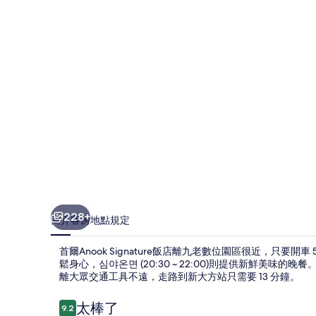
店
的
相
片
集
228+
簡介
客房
地點
規定
首爾Anook Signature飯店離九老數位園區很近，只要
鬆身心，심야온면 (20:30 ~ 22:00)則提供新鮮美
離大眾交通工具不遠，走路到新大方站只需要 13 分鐘。
評
太棒了
9.2
9.2 分，滿分 10 分，