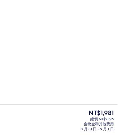
Spa
目
NT$1,981
前
總價 NT$2,196
的
含稅金和其他費用
大廳
價
8 月 31 日 - 9 月 1 日
格
是