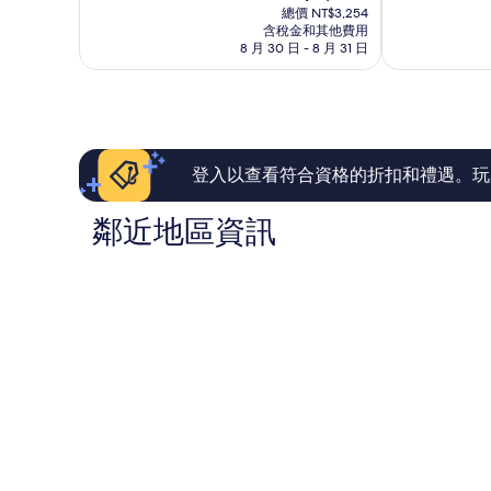
在
10
10
總價 NT$3,254
區
永
價
含稅金和其他費用
分，
分，
站)
登
格
8 月 30 日 - 8 月 31 日
太
非
永
浦
為
棒
常
登
區
NT$2,938
了，
好，
浦
1,056
1,006
區
則
則
評
評
論
論
登入以查看符合資格的折扣和禮遇。玩
鄰近地區資訊