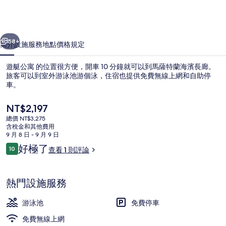
相
片
一個
下一個
集
58+
簡介
設施服務
地點
價格
規定
遊艇公寓 的位置很方便，開車 10 分鐘就可以到馬薩特蘭海濱長廊。
旅客可以到室外游泳池游個泳，住宿也提供免費無線上網和自助停
車。
目
NT$2,197
前
總價 NT$3,275
的
含稅金和其他費用
價
9 月 8 日 - 9 月 9 日
格
評
好極了
10
查看 1 則評論
基本公寓 | 露台/庭院
是
10 分，滿分 10 分，
論
NT$2,197
熱門設施服務
游泳池
免費停車
免費無線上網