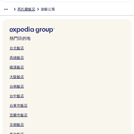
s
e
t
r
n
n
C
B
a
o
s
2
a
p
s
馬扎蘭飯店
遊艇公寓
i
H
e
a
d
a
o
e
y
t
R
0
r
e
t
v
o
s
l
H
M
r
a
的
e
e
8
i
r
a
e
t
的
d
o
a
t
c
連
l
s
的
n
i
l
的
e
連
B
t
z
e
h
結
的
o
連
o
e
b
連
l
結
a
e
a
s
H
連
r
結
的
n
a
結
的
y
l
t
的
o
結
t
連
c
y
熱門目的地
連
R
的
l
連
t
o
結
e
A
結
e
連
á
結
e
f
b
p
台北飯店
s
結
n
l
M
y
a
高雄飯店
o
的
的
a
g
r
r
連
連
z
的
t
礁溪飯店
t
結
結
a
連
m
&
t
結
e
大阪飯店
S
l
n
p
a
t
台南飯店
a
n
s
-
的
的
台中飯店
A
連
連
台東市飯店
l
結
結
l
宜蘭市飯店
I
n
京都飯店
c
l