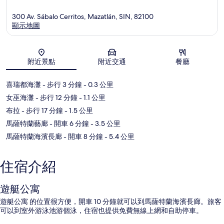
300 Av. Sábalo Cerritos, Mazatlán, SIN, 82100
顯示地圖
地圖
附近景點
附近交通
餐廳
喜瑞都海灘
- 步行 3 分鐘
- 0.3 公里
女巫海灘
- 步行 12 分鐘
- 1.1 公里
布拉
- 步行 17 分鐘
- 1.5 公里
馬薩特蘭藝廊
- 開車 6 分鐘
- 3.5 公里
馬薩特蘭海濱長廊
- 開車 8 分鐘
- 5.4 公里
住宿介紹
遊艇公寓
遊艇公寓 的位置很方便，開車 10 分鐘就可以到馬薩特蘭海濱長廊。旅客
可以到室外游泳池游個泳，住宿也提供免費無線上網和自助停車。