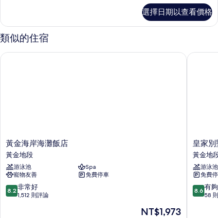
有
基
選擇日期以查看價格
本
相
公
片
寓
類似的住宿
的
詳
黃金海岸海灘飯店
皇家別墅
情
黃
皇
黃金海岸海灘飯店
皇家別
金
家
黃金地段
黃金地
海
別
游泳池
Spa
游泳池
岸
墅
寵物友善
免費停車
免費停
海
度
灘
假
8.2
8.6
非常好
有夠
8.2
8.6
飯
飯
分，
分，
1,512 則評論
58 
店
店
滿
滿
現
NT$1,973
黃
黃
分
分