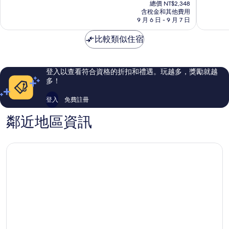
在
金
金
10
10
總價 NT$2,348
價
地
含稅金和其他費用
地
分，
分，
格
9 月 6 日 - 9 月 7 日
段
段
非
有
為
常
夠
NT$1,973
比較類似住宿
好，
讚，
1,512
58
則
則
評
評
登入以查看符合資格的折扣和禮遇。玩越多，獎勵就越
論
論
多！
登入
免費註冊
鄰近地區資訊