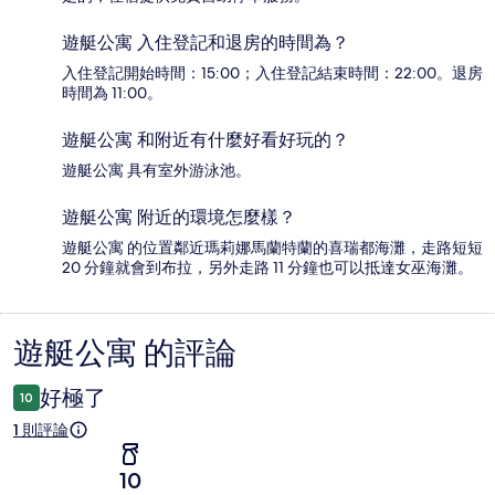
遊艇公寓 入住登記和退房的時間為？
入住登記開始時間：15:00；入住登記結束時間：22:00。退房
時間為 11:00。
遊艇公寓 和附近有什麼好看好玩的？
遊艇公寓 具有室外游泳池。
遊艇公寓 附近的環境怎麼樣？
遊艇公寓 的位置鄰近瑪莉娜馬蘭特蘭的喜瑞都海灘，走路短短
20 分鐘就會到布拉，另外走路 11 分鐘也可以抵達女巫海灘。
遊艇公寓 的評論
評
論
好極了
10
1 則評論
10