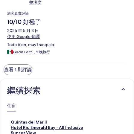
整潔度
評
旅客真實評論
論
10/10 好極了
2026 年 5 月 3 日
使用 Google 翻譯
Todo bien, muy tranquilo.
Gladis Edith，2 晚旅行
查看 1 則評論
繼續探索
住宿
Q
Quintas del Mar II
u
H
Hotel Riu Emerald Bay - All Inclusive
i
o
S
Sunset View