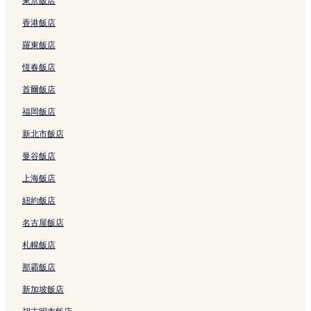
東京飯店
u
香港飯店
s
i
羅東飯店
v
e
恆春飯店
的
連
首爾飯店
結
福岡飯店
新北市飯店
曼谷飯店
上海飯店
紐約飯店
名古屋飯店
札幌飯店
那霸飯店
新加坡飯店