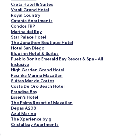
n
t
u
C
Creta Hotel & Suites
t
e
n
r
V
Varali Grand Hotel
a
l
s
e
a
R
Royal Country
s
R
e
t
r
o
C
Catania Apartments
d
i
t
a
a
y
a
C
Condos FRP
e
u
V
H
l
a
t
o
M
Marina del Rey
l
E
i
o
i
l
a
n
a
S
Star Palace Hotel
M
m
e
t
G
C
n
d
r
t
T
The Jonathon Boutique Hotel
a
e
w
e
r
o
i
o
i
a
h
H
Hotel San Diego
r
r
的
l
a
u
a
s
n
r
e
o
B
Blue inn Hotel & Suites
I
a
連
&
n
n
A
F
a
P
J
t
l
P
Pueblo Bonito Emerald Bay Resort & Spa - All
I
l
結
S
d
t
p
R
d
a
o
e
u
u
Inclusive
的
d
u
H
r
a
P
e
l
n
l
e
e
H
High Garden Grand Hotel
連
B
i
o
y
r
的
l
a
a
S
i
b
i
P
Pacifika Marina Mazatlán
結
a
t
t
的
t
連
R
c
t
a
n
l
g
a
S
Suites Mar de Cortes
y
e
e
連
m
結
e
e
h
n
n
o
h
c
u
C
Costa De Oro Beach Hotel
-
s
l
結
e
y
H
o
D
H
B
G
i
i
o
P
Paradise Bay
A
的
的
n
的
o
n
i
o
o
a
f
t
s
a
E
Essen's Hotel
l
連
連
t
連
t
B
e
t
n
r
i
e
t
r
s
T
The Palms Resort of Mazatlan
l
結
結
s
結
e
o
g
e
i
d
k
s
a
a
s
h
D
Depas A208
I
的
l
u
o
l
t
e
a
M
D
d
e
e
e
A
Azul Marino
n
連
的
t
的
&
o
n
M
a
e
i
n
P
p
z
T
The Xperience by g
c
結
連
i
連
S
E
G
a
r
O
s
'
a
a
u
h
C
Cristal bay Apartments
l
結
q
結
u
m
r
r
d
r
e
s
l
s
l
e
r
u
u
i
e
a
i
e
o
B
H
m
A
M
X
i