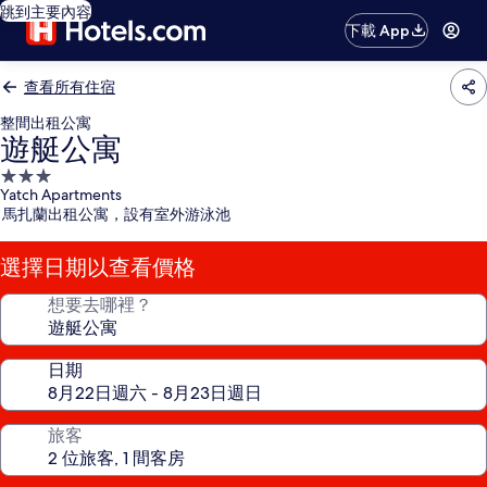
跳到主要內容
下載 App
查看所有住宿
整間出租公寓
遊艇公寓
3.0
Yatch Apartments
星
馬扎蘭出租公寓，設有室外游泳池
級
住
選擇日期以查看價格
宿
想要去哪裡？
日期
旅客