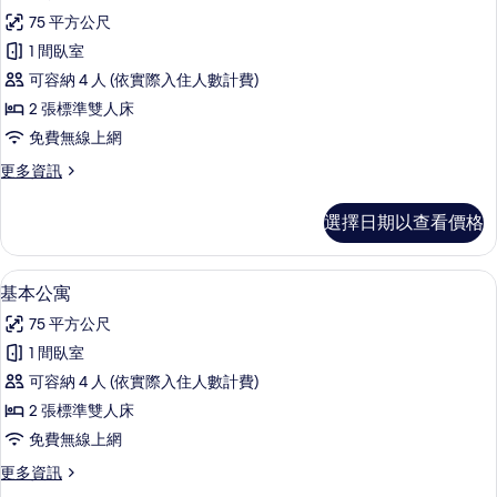
示
75 平方公尺
舒
1 間臥室
適
可容納 4 人 (依實際入住人數計費)
公
2 張標準雙人床
寓
免費無線上網
的
更
更多資訊
所
多
有
舒
選擇日期以查看價格
適
相
公
片
寓
基本公寓 | 遮光布/窗簾、熨斗/熨衣
顯
20
的
基本公寓
示
詳
75 平方公尺
情
基
1 間臥室
本
可容納 4 人 (依實際入住人數計費)
公
2 張標準雙人床
寓
免費無線上網
的
更
更多資訊
所
多