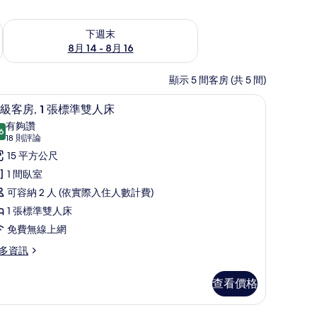
查看下週末 (8月 14 - 8月 16) 的供應情況
下週末
8月 14 - 8月 16
顯示 5 間客房 (共 5 間)
險箱、筆電工作空間、遮光布/窗簾、免費無線上網
高級客房, 1 張標準雙人床 | 客房內保險箱
顯
8
級客房, 1 張標準雙人床
示
有夠讚
6
8.6 分，滿分 10 分
高
(18
18 則評論
則
級
15 平方公尺
評
客
1 間臥室
論)
,
可容納 2 人 (依實際入住人數計費)
1 張標準雙人床
張
免費無線上網
標
多資訊
準
雙
查看價格
人