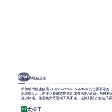
盧
飯
店
-
Handwritten
Collection
的
相
片
集
54+
簡介
客房
地點
規定
新加坡滑鐵盧飯店 - Handwritten Collection 
池盡情玩水，然後到餐廳吃點東西或去酒吧/酒廊小酌幾杯放
金沙賭場。住宿離大眾運輸工具不遠，走路到明古連站只要 3
評
太棒了
9.2
9.2 分，滿分 10 分，