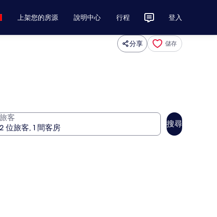
上架您的房源
說明中心
行程
登入
分享
儲存
旅客
搜尋