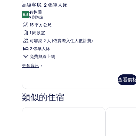
床
客房內保險箱、筆電工作空間、
顯
10
1
高級客房, 2 張單人床
的
示
張
有夠讚
標
8.8
所
8.8 分，滿分 10 分
高
(9
9 則評論
準
則
有
級
15 平方公尺
雙
評
人
相
客
1 間臥室
床
論)
片
房,
可容納 2 人 (依實際入住人數計費)
的
詳
2
2 張單人床
情
張
免費無線上網
單
更
更多資訊
多
人
高
床
查看價
級
的
客
房,
類似的住宿
所
2
有
張
單
新加坡武吉士美居飯店
新加坡溫德姆
相
人
片
床
的
詳