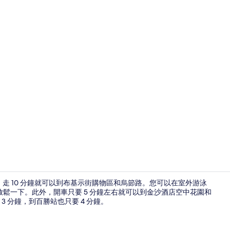
每日付費供
的位置非常好，走 10 分鐘就可以到布基示街購物區和烏節路。您可以在室外游泳
鬆一下。此外，開車只要 5 分鐘左右就可以到金沙酒店空中花園和
 分鐘，到百勝站也只要 4 分鐘。
住宿內部