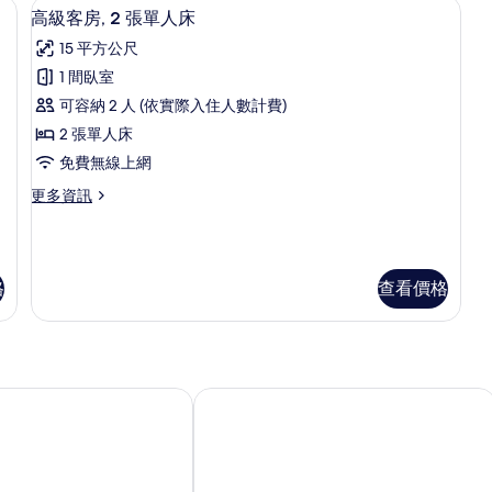
遮光布/窗簾、免費無線上網
所
客房內保險箱、筆電工作空間、遮光布
顯
單
9
1
高級客房, 2 張單人床
有
人
示
張
15 平方公尺
床
標
相
高
的
準
1 間臥室
片
級
詳
雙
可容納 2 人 (依實際入住人數計費)
情
人
客
床
2 張單人床
房,
的
免費無線上網
詳
2
情
更
更多資訊
張
多
單
高
級
人
客
床
格
查看價格
房,
2
的
張
所
單
有
人
床
飯店
新加坡卡爾頓飯店
相
的
片
詳
情