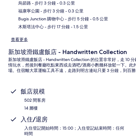
烏節路
- 步行 3 分鐘
- 0.3 公里
地
福康寧公園
- 步行 3 分鐘
- 0.3 公里
Bugis Junction 購物中心
- 步行 5 分鐘
- 0.5 公里
木斯塔法中心
- 步行 17 分鐘
- 1.5 公里
查看更多
新加坡滑鐵盧飯店 - Handwritten Collection
新加坡滑鐵盧飯店 - Handwritten Collection 的位置非常
情玩水，然後到餐廳吃點東西或去酒吧/酒廊小酌幾杯放鬆一下。此外
場。住宿離大眾運輸工具不遠，走路到明古連站只要 3 分鐘，到百勝站
飯店規模
502 間客房
14 層樓
入住/退房
入住登記開始時間：15:00；入住登記結束時間：任何
時間