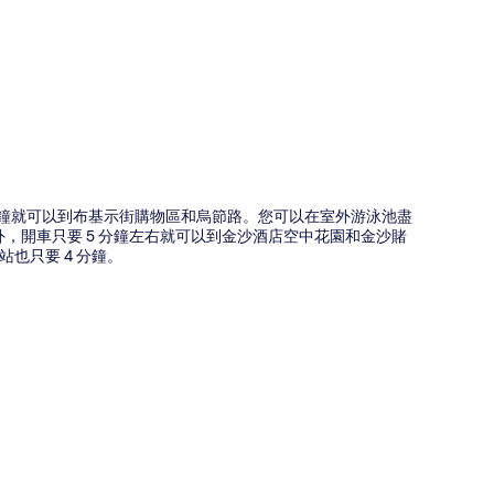
圖
好，走 10 分鐘就可以到布基示街購物區和烏節路。您可以在室外游泳池盡
，開車只要 5 分鐘左右就可以到金沙酒店空中花園和金沙賭
也只要 4 分鐘。