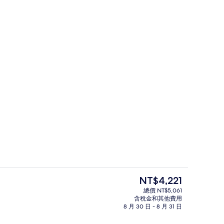
應吃到飽自助式早餐
室外游泳池，開放時間為 07:00 至 2
目
NT$4,221
前
總價 NT$5,061
的
含稅金和其他費用
住宿正面
價
8 月 30 日 - 8 月 31 日
格
是