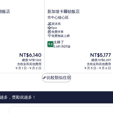
新
姆飯店
新加坡卡爾頓飯店
加
市中心核心區
坡
游泳池
卡
Spa
爾
免費停車
頓
免費無線上網
飯
9.2
太棒了
店
9.2
分，
2,681 則評論
市
滿
中
現
現
NT$6,140
NT$5,177
分
心
在
在
10
總價 NT$7,362
總價 NT$6,297
核
價
價
含稅金和其他費用
含稅金和其他費用
分，
心
格
格
9 月 1 日 - 9 月 2 日
9 月 5 日 - 9 月 6 日
太
區
為
為
棒
NT$6,140
NT$5,177
比較類似住宿
了，
2,681
則
評
論
越多，獎勵就越多！