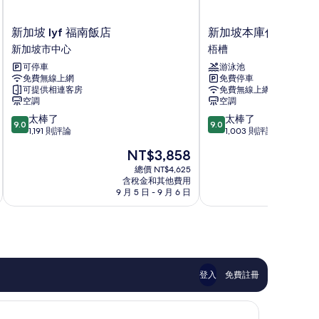
新
新
新加坡 lyf 福南飯店
新加坡本庫倫Oakwo
加
加
新加坡市中心
梧槽
坡
坡
可停車
游泳池
lyf
本
免費無線上網
免費停車
福
庫
可提供相連客房
免費無線上網
南
倫
空調
空調
飯
Oakwood
9.0
9.0
太棒了
太棒了
店
飯
9.0
9.0
分，
分，
1,191 則評論
1,003 則評論
新
店
滿
滿
加
梧
現
NT$3,858
分
分
坡
槽
在
10
10
總價 NT$4,625
市
價
含稅金和其他費用
分，
分，
中
格
9 月 5 日 - 9 月 6 日
8
太
太
心
為
棒
棒
NT$3,858
了，
了，
1,191
1,003
則
則
評
評
論
論
登入
免費註冊