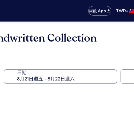
•
開啟 App
TWD
itten Collection
日期