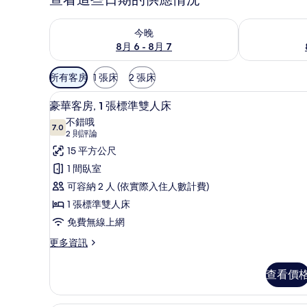
查看今晚 (8月 6 - 8月 7) 的供應情況
查看明天 (8月 
今晚
8月 6 - 8月 7
可
所有客房
1 張床
2 張床
用
豪華客房, 1 張標準雙人床 |
顯
的
12
豪華客房, 1 張標準雙人床
示
客
不錯哦
7.0
房
7.0 分，滿分 10 分
豪
(2
2 則評論
篩
則
華
15 平方公尺
選
評
客
1 間臥室
條
論)
房,
可容納 2 人 (依實際入住人數計費)
件
1
1 張標準雙人床
張
免費無線上網
標
更
更多資訊
多
準
豪
雙
查看價
華
人
客
房,