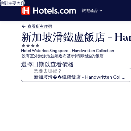
跳到主要內容
旅遊產品
查看所有住宿
新加坡滑鐵盧飯店 - Handwr
4.0
Hotel Waterloo Singapore - Handwritten Collection
星
設有室外游泳池並鄰近布基示街購物區的飯店
級
選擇日期以查看價格
住
想要去哪裡？
宿
新
加
坡
滑
鐵