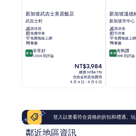
情
新
新
新加坡武吉士美居飯店
新加坡溫德
加
加
武吉士村
新加坡市中心
坡
坡
游泳池
游泳池
武
溫
免費停車
可停車
吉
德
免費無線上網
免費無線上網
士
姆
餐廳
餐廳
美
飯
8.4
8.8
非常好
有夠讚
居
店
8.4
8.8
分，
分，
1,004 則評論
398 則評論
飯
新
滿
滿
店
加
現
NT$3,984
分
分
武
坡
在
10
10
總價 NT$4,776
吉
市
價
含稅金和其他費用
分，
分，
士
中
格
9 月 4 日 - 9 月 5 日
非
有
村
心
為
常
夠
NT$3,984
好，
讚，
1,004
398
則
則
評
評
論
論
登入以查看符合資格的折扣和禮遇。玩
鄰近地區資訊