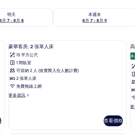
7 - 8月 8) 的供應情況
查看本週末 (8月 7 - 8月 9) 的供應情況
明天
本週末
8月 7 - 8月 8
8月 7 - 8月 9
 客房內保險箱、筆電工作空間、遮光布/窗簾、免費無線上網
豪華客房, 2 張單人床 | 客房內保
顯
10
豪華客房, 2 張單人床
高
示
15 平方公尺
8.
豪
1 間臥室
華
可容納 2 人 (依實際入住人數計費)
客
2 張單人床
房,
房
免費無線上網
2
1
更
更多資訊
張
多
單
豪
更
更
華
多
人
客
高
床
格
查看價格
房,
級
2
的
客
張
房,