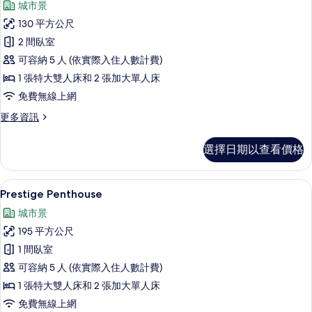
城市景
Prestige
130 平方公尺
Family
2 間臥室
Suite
可容納 5 人 (依實際入住人數計費)
的
1 張特大雙人床和 2 張加大單人床
所
免費無線上網
有
相
更
更多資訊
多
片
Prestige
選擇日期以查看價格
Family
Suite
的
Prestige Penthouse | 起居區 | 
顯
14
詳
Prestige Penthouse
示
情
城市景
Prestige
195 平方公尺
Penthouse
1 間臥室
的
可容納 5 人 (依實際入住人數計費)
所
1 張特大雙人床和 2 張加大單人床
有
免費無線上網
相