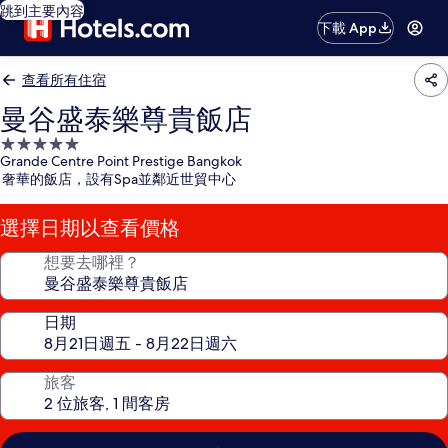
跳到主要內容
下載 App
查看所有住宿
曼谷盛泰樂尊貴飯店
5.0
Grande Centre Point Prestige Bangkok
星
奢華的飯店，設有Spa並鄰近世貿中心
級
住
選擇日期以查看價格
宿
想要去哪裡？
日期
旅客