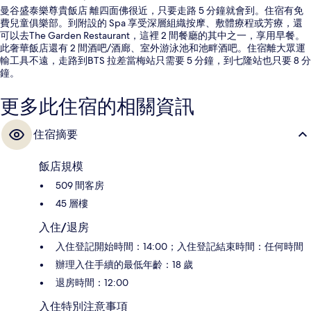
曼谷盛泰樂尊貴飯店 離四面佛很近，只要走路 5 分鐘就會到。住宿有免
費兒童俱樂部。到附設的 Spa 享受深層組織按摩、敷體療程或芳療，還
可以去The Garden Restaurant，這裡 2 間餐廳的其中之一，享用早餐。
此奢華飯店還有 2 間酒吧/酒廊、室外游泳池和池畔酒吧。住宿離大眾運
輸工具不遠，走路到BTS 拉差當梅站只需要 5 分鐘，到七隆站也只要 8 分
鐘。
更多此住宿的相關資訊
住宿摘要
飯店規模
509 間客房
45 層樓
入住/退房
入住登記開始時間：14:00；入住登記結束時間：任何時間
辦理入住手續的最低年齡：18 歲
退房時間：12:00
入住特別注意事項