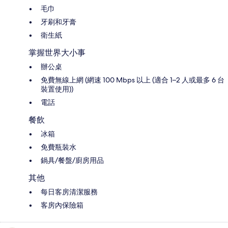
毛巾
牙刷和牙膏
衛生紙
掌握世界大小事
辦公桌
免費無線上網 (網速 100 Mbps 以上 (適合 1–2 人或最多 6 台
裝置使用))
電話
餐飲
冰箱
免費瓶裝水
鍋具/餐盤/廚房用品
其他
每日客房清潔服務
客房內保險箱