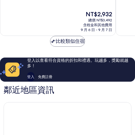
大
君
滿
滿
飯
悅
分
分
現
NT$2,932
店
飯
10
10
在
曼
店
分，
分，
總價 NT$3,492
價
谷
曼
好
好
含稅金和其他費用
格
市
9 月 6 日 - 9 月 7 日
谷
極
極
為
中
市
了，
了，
NT$2,932
心
比較類似住宿
中
1,317
1,005
心
則
則
評
評
論
論
登入以查看符合資格的折扣和禮遇。玩越多，獎勵就越
多！
登入
免費註冊
鄰近地區資訊