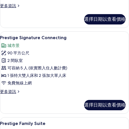
所
更
更多資訊
多
有
Prestige
相
選擇日期以查看價格
Suite
片
with
Onsen
Prestige Signature Connecting | 客
顯
11
Pass
Prestige Signature Connecting
示
的
城市景
詳
Prestige
情
90 平方公尺
Signature
2 間臥室
Connecting
可容納 5 人 (依實際入住人數計費)
的
1 張特大雙人床和 2 張加大單人床
所
免費無線上網
有
相
更
更多資訊
多
片
Prestige
選擇日期以查看價格
Signature
Connecting
的
迷你吧、客房內保險箱、書桌、筆電工
顯
12
詳
Prestige Family Suite
示
情