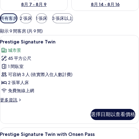
8月 7 - 8月 9
8月 14 - 8月 16
可
所有客房
2 張床
1 張床
3 張床以上
用
的
顯示 9 間客房 (共 9 間)
客
迷你吧、客房內保險箱、書桌、筆電工
顯
10
Prestige Signature Twin
房
示
篩
城市景
Prestige
選
45 平方公尺
Signature
條
1 間臥室
Twin
件
可容納 3 人 (依實際入住人數計費)
的
2 張單人床
所
免費無線上網
有
相
更
更多資訊
多
片
Prestige
選擇日期以查看價格
Signature
Twin
的
迷你吧、客房內保險箱、書桌、筆電工
顯
11
詳
Prestige Signature Twin with Onsen Pass
情