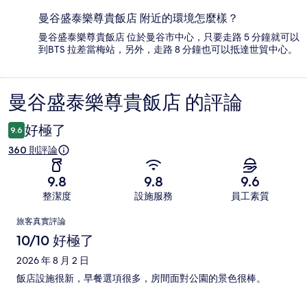
曼谷盛泰樂尊貴飯店 附近的環境怎麼樣？
曼谷盛泰樂尊貴飯店 位於曼谷市中心，只要走路 5 分鐘就可以
到BTS 拉差當梅站，另外，走路 8 分鐘也可以抵達世貿中心。
曼谷盛泰樂尊貴飯店 的評論
評
論
好極了
9.6
360 則評論
9.8
9.8
9.6
整潔度
設施服務
員工素質
評
旅客真實評論
論
10/10 好極了
2026 年 8 月 2 日
飯店設施很新，早餐選項很多，房間面對公園的景色很棒。