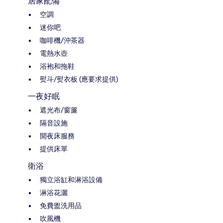
居家配備
空調
迷你吧
咖啡機/沖茶器
電熱水壺
浴袍和拖鞋
熨斗/熨衣板 (應要求提供)
一夜好眠
遮光布/窗簾
隔音設施
開夜床服務
提供床單
衛浴
獨立浴缸和淋浴設備
淋浴花灑
免費盥洗用品
吹風機