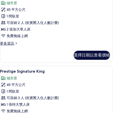
示
城市景
Prestige
45 平方公尺
Signature
1 間臥室
Twin
可容納 2 人 (依實際入住人數計費)
with
Onsen
2 張加大單人床
Pass
免費無線上網
的
更
更多資訊
所
多
Prestige
有
選擇日期以查看價格
Signature
相
Twin
with
片
迷你吧、客房內保險箱、書桌、筆電工
顯
10
Onsen
Prestige Signature King
示
Pass
城市景
的
Prestige
詳
45 平方公尺
Signature
情
1 間臥室
King
可容納 3 人 (依實際入住人數計費)
的
1 張特大雙人床
所
免費無線上網
有