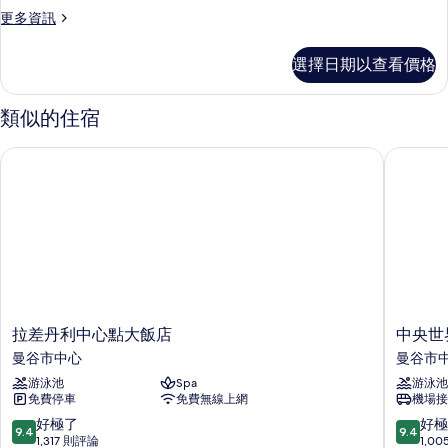
更
更多資訊
片
多
Prestige
選擇日期以查看價格
Penthouse
的
詳
類似的住宿
情
拉差丹利中心點大飯店
中央世界
拉
中
拉差丹利中心點大飯店
中央世
差
央
曼谷市中心
曼谷市
丹
世
游泳池
Spa
游泳池
利
界
免費停車
免費無線上網
機場接
中
盛
心
泰
9.4
9.4
好極了
好極
9.4
9.4
點
樂
分，
分，
1,317 則評論
1,0