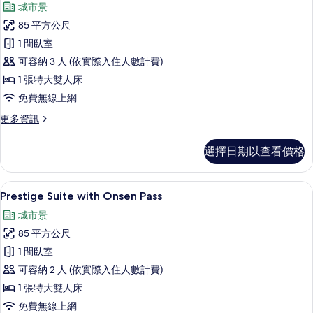
城市景
的
Prestige
詳
85 平方公尺
Suite
情
1 間臥室
的
可容納 3 人 (依實際入住人數計費)
所
1 張特大雙人床
有
免費無線上網
相
更
更多資訊
片
多
Prestige
選擇日期以查看價格
Suite
的
詳
迷你吧、客房內保險箱、書桌、筆電工
顯
13
情
Prestige Suite with Onsen Pass
示
城市景
Prestige
85 平方公尺
Suite
1 間臥室
with
可容納 2 人 (依實際入住人數計費)
Onsen
Pass
1 張特大雙人床
的
免費無線上網