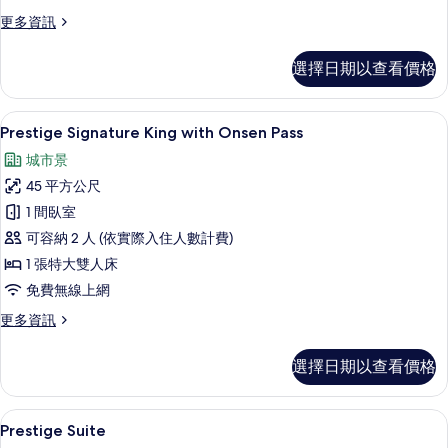
相
更
更多資訊
多
片
Prestige
選擇日期以查看價格
Signature
King
的
迷你吧、客房內保險箱、書桌、筆電工
顯
11
詳
Prestige Signature King with Onsen Pass
示
情
城市景
Prestige
45 平方公尺
Signature
1 間臥室
King
可容納 2 人 (依實際入住人數計費)
with
Onsen
1 張特大雙人床
Pass
免費無線上網
的
更
更多資訊
所
多
Prestige
有
選擇日期以查看價格
Signature
相
King
with
片
迷你吧、客房內保險箱、書桌、筆電工
顯
12
Onsen
Prestige Suite
示
Pass