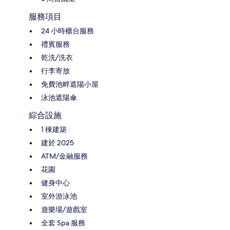
服務項目
24 小時櫃台服務
禮賓服務
乾洗/洗衣
行李寄放
免費池畔遮陽小屋
泳池遮陽傘
綜合設施
1 棟建築
建於 2025
ATM/金融服務
花園
健身中心
室外游泳池
遊樂場/遊戲室
全套 Spa 服務