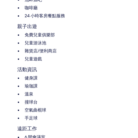
咖啡廳
24 小時客房餐點服務
親子出遊
免費兒童俱樂部
兒童游泳池
雜貨店/便利商店
兒童遊戲
活動資訊
健身課
瑜珈課
溫泉
撞球台
空氣曲棍球
手足球
遠距工作
6 間會議室