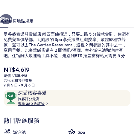
貴
一個
下一個
飯
89+
簡介
客房
地點
規定
店
曼谷盛泰樂尊貴飯店 離四面佛很近，只要走路 5 分鐘就會到。住宿有
的
免費兒童俱樂部。到附設的 Spa 享受深層組織按摩、敷體療程或芳
療，還可以去The Garden Restaurant，這裡 2 間餐廳的其中之一，
相
享用早餐。此奢華飯店還有 2 間酒吧/酒廊、室外游泳池和池畔酒
片
吧。住宿離大眾運輸工具不遠，走路到BTS 拉差當梅站只需要 5 分
鐘，到七隆站也只要 8 分鐘。
集
目
NT$4,619
前
總價 NT$5,498
的
含稅金和其他費用
外觀
價
9 月 5 日 - 9 月 6 日
格
評
9.6
深受旅客喜愛
是
論
旅
分，
旅客評分最高
NT$4,619
客
查看 360 則評論
滿
評
分
分
10，
熱門設施服務
最
深
高
受
游泳池
Spa