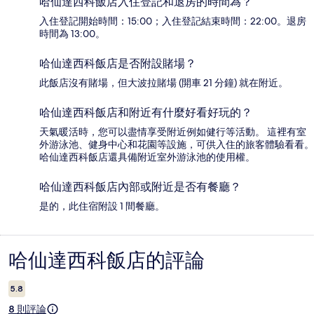
哈仙達西科飯店入住登記和退房的時間為？
入住登記開始時間：15:00；入住登記結束時間：22:00。退房
時間為 13:00。
哈仙達西科飯店是否附設賭場？
此飯店沒有賭場，但大波拉賭場 (開車 21 分鐘) 就在附近。
哈仙達西科飯店和附近有什麼好看好玩的？
天氣暖活時，您可以盡情享受附近例如健行等活動。 這裡有室
外游泳池、健身中心和花園等設施，可供入住的旅客體驗看看。
哈仙達西科飯店還具備附近室外游泳池的使用權。
哈仙達西科飯店內部或附近是否有餐廳？
是的，此住宿附設 1 間餐廳。
哈仙達西科飯店的評論
評
論
5.8
8 則評論