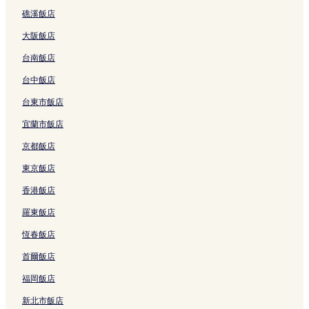
連
的
o
連
e
l
é
礁溪飯店
結
連
的
結
x
a
的
結
連
o
p
連
大阪飯店
結
l
a
結
o
C
台南飯店
的
e
連
n
台中飯店
結
t
台東市飯店
r
o
宜蘭市飯店
的
連
京都飯店
結
東京飯店
香港飯店
羅東飯店
恆春飯店
首爾飯店
福岡飯店
新北市飯店