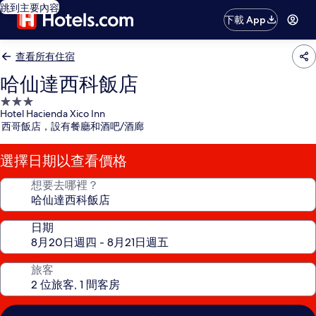
跳到主要內容
下載 App
查看所有住宿
哈仙達西科飯店
3.0
Hotel Hacienda Xico Inn
星
西哥飯店，設有餐廳和酒吧/酒廊
級
住
選擇日期以查看價格
宿
想要去哪裡？
日期
旅客