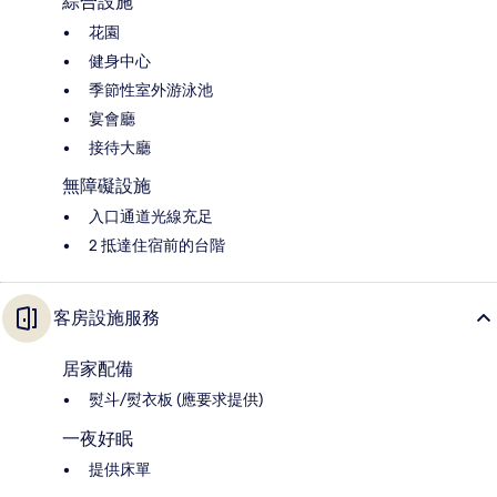
綜合設施
花園
健身中心
季節性室外游泳池
宴會廳
接待大廳
無障礙設施
入口通道光線充足
2 抵達住宿前的台階
客房設施服務
居家配備
熨斗/熨衣板 (應要求提供)
一夜好眠
提供床單