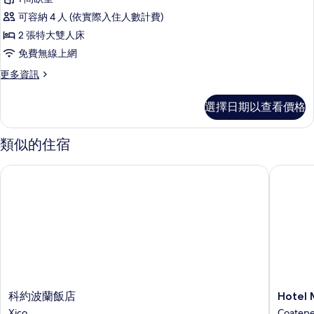
情
經
可容納 4 人 (依實際入住人數計費)
典
2 張特大雙人床
四
免費無線上網
人
更
更多資訊
房
多
的
經
選擇日期以查看價格
典
所
四
有
人
類似的住宿
房
相
的
科約波蘭飯店
Hotel M
片
詳
情
科
Hotel
科約波蘭飯店
Hotel
約
Magnoli
Xico
Coatep