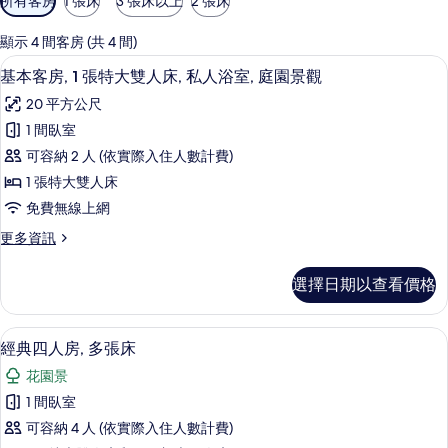
所有客房
1 張床
3 張床以上
2 張床
用
的
顯示 4 間客房 (共 4 間)
客
基本客房, 1 張特大雙人床, 私人浴室,
顯
3
基本客房, 1 張特大雙人床, 私人浴室, 庭園景觀
房
示
篩
20 平方公尺
基
選
1 間臥室
本
條
可容納 2 人 (依實際入住人數計費)
客
件
1 張特大雙人床
房,
免費無線上網
1
更
更多資訊
張
多
特
基
選擇日期以查看價格
本
大
客
雙
房,
經典四人房, 多張床 | 熨斗/熨衣板、
顯
1
1
人
經典四人房, 多張床
示
張
床,
花園景
特
經
私
大
1 間臥室
典
雙
人
可容納 4 人 (依實際入住人數計費)
人
四