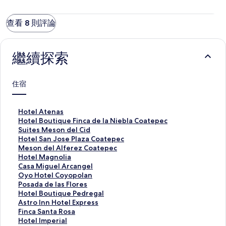
查看 8 則評論
繼續探索
住宿
H
Hotel Atenas
o
H
Hotel Boutique Finca de la Niebla Coatepec
t
o
S
Suites Meson del Cid
e
t
u
H
Hotel San Jose Plaza Coatepec
l
e
i
o
M
Meson del Alferez Coatepec
A
l
t
t
e
H
Hotel Magnolia
t
B
e
e
s
o
C
Casa Miguel Arcangel
e
o
s
l
o
t
a
O
Oyo Hotel Coyopolan
n
u
M
S
n
e
s
y
P
Posada de las Flores
a
t
e
a
d
l
a
o
o
H
Hotel Boutique Pedregal
s
i
s
n
e
M
M
H
s
o
A
Astro Inn Hotel Express
的
q
o
J
l
a
i
o
a
t
s
F
Finca Santa Rosa
連
u
n
o
A
g
g
t
d
e
t
i
H
Hotel Imperial