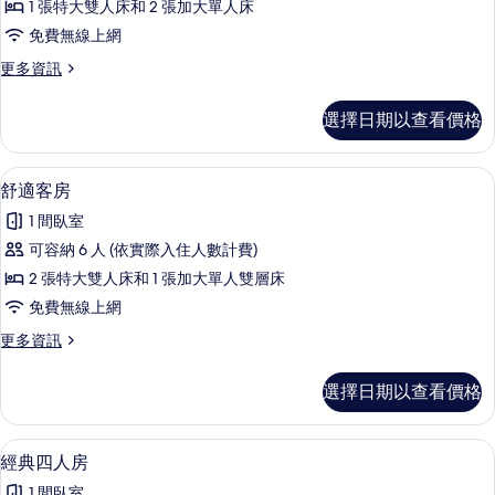
浴
床,
1 張特大雙人床和 2 張加大單人床
人
私
室,
免費無線上網
人
房,
庭
浴
更
更多資訊
多
室,
多
園
庭
張
經
景
選擇日期以查看價格
園
典
床
景
觀
四
的
觀
人
的
舒適客房 | 熨斗/熨衣板、免費無線上
顯
的
1
房,
舒適客房
所
所
詳
示
多
有
1 間臥室
情
張
有
舒
床
相
可容納 6 人 (依實際入住人數計費)
相
適
的
片
2 張特大雙人床和 1 張加大單人雙層床
詳
片
客
情
免費無線上網
房
更
更多資訊
的
多
所
舒
選擇日期以查看價格
適
有
客
相
房
經典四人房 | 熨斗/熨衣板、免費無線
顯
1
的
經典四人房
片
示
詳
1 間臥室