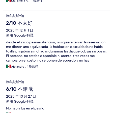
Ma. Emilia A.，1 晚旅行
旅客真實評論
2/10 不太好
2025 年 12 月 1 日
使用 Google 翻譯
desde el inicio pésima atención, ni siquiera tenían la reservación,
me dieron una equivocada, la habitacion descuidada no habia
toallas, ni jabón almohadas durisimas las dizque cobijas rasposas.
El personal no estaba disponible ni atento. tres veces me
cambiaron el costo, no se ponen de acuerdo y no hay
comunicación entre las personas encargadas de llevar las
Alejandra，1 晚旅行
reservaciones en linea y los que atienden. Tenían descompuesta
la terminal y no estan abiertos los accesos a las supuestas áreas
libres. Carísimo $1500 una noche por un servicio pésimo.
旅客真實評論
6/10 不錯哦
2025 年 10 月 27 日
使用 Google 翻譯
No había luz en el pasillo