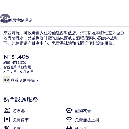
店
一個
下一個
的
21+
簡介
客房
地點
規定
相
來西哥玩，可以考慮入住哈仙達西科飯店。您可以在季節性室外游泳
片
池盡情玩水，然後到咖啡廳吃點東西或去酒吧/酒廊小酌幾杯放鬆一
下。此住宿還有健身中心、兒童游泳池和花園等便利設施服務。
集
目
NT$1,405
前
總價 NT$3,356
的
含稅金和其他費用
價
8 月 7 日 - 8 月 8 日
格
評
5.8
查看 8 則評論
季節性室外游泳池，提供泳池遮陽傘和
是
5.8 分，滿分 10 分，
論
NT$1,405
熱門設施服務
游泳池
寵物友善
免費停車
免費無線上網