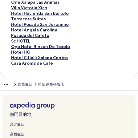
結
e
d
s
l
n
u
e
a
l
r
n
o
O
One Xalapa Las Animas
F
e
e
f
o
e
l
d
B
o
c
t
n
V
Villa Victoria Xico
i
l
P
e
l
l
C
e
o
I
a
e
e
i
H
Hotel Hacienda San Bartolo
n
C
l
r
i
A
o
l
u
n
S
l
X
l
o
T
Terracota Suites
c
i
a
e
a
r
y
a
t
n
a
I
a
l
t
e
H
Hotel Posada San Jerónimo
a
d
z
z
的
c
o
s
i
H
n
m
l
a
e
r
o
H
Hotel Angela Carolina
d
的
a
C
連
a
p
F
q
o
t
p
a
V
l
r
t
o
P
Posada del Cafeto
e
連
C
o
結
n
o
l
u
t
a
e
p
i
H
a
e
t
o
S
Sc HOTEL
l
結
o
a
g
l
o
e
e
R
r
a
c
a
c
l
e
s
c
O
Oyo Hotel Rincon De Texolo
a
a
t
e
a
r
P
l
o
i
L
t
c
o
P
l
a
H
y
H
Hotel HG
N
t
e
l
n
e
e
E
s
a
a
o
i
t
o
A
d
O
o
o
H
Hotel Citlalli Xalapa Centro
i
e
p
的
的
s
d
x
a
l
s
r
e
a
s
n
a
T
H
t
o
C
Casa Aroma de Café
e
p
e
連
連
的
r
p
的
的
A
i
n
S
a
g
d
E
o
e
t
a
b
e
c
結
結
連
e
r
連
連
n
a
d
u
d
e
e
L
t
l
e
s
l
c
的
結
g
e
結
結
i
X
a
i
a
l
l
的
e
H
l
a
西哥飯店
哈仙達西科飯店
a
的
連
a
s
m
i
S
t
S
a
C
連
l
G
C
A
C
連
結
l
s
a
c
a
e
a
C
a
結
R
的
i
r
o
結
的
的
s
o
n
s
n
a
f
i
連
t
o
a
連
連
的
的
B
的
J
r
e
n
結
l
m
t
結
結
連
連
a
連
e
o
t
c
a
a
e
結
結
r
結
r
l
o
o
l
d
熱門目的地
p
t
ó
i
的
n
l
e
e
o
n
n
連
D
i
C
台北飯店
c
l
i
a
結
e
X
a
高雄飯店
的
o
m
的
T
a
f