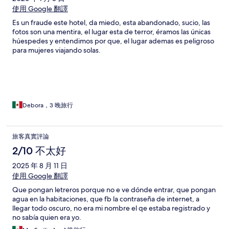
使用 Google 翻譯
Es un fraude este hotel, da miedo, esta abandonado, sucio, las
fotos son una mentira, el lugar esta de terror, éramos las únicas
húespedes y entendimos por que, el lugar ademas es peligroso
para mujeres viajando solas.
Debora，3 晚旅行
旅客真實評論
2/10 不太好
2025 年 8 月 11 日
使用 Google 翻譯
Que pongan letreros porque no e ve dónde entrar, que pongan
agua en la habitaciones, que fb la contraseña de internet, a
llegar todo oscuro, no era mi nombre el qe estaba registrado y
no sabía quien era yo.