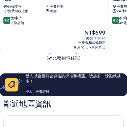
波
飯
寵物友善
免費停車
免費無
蘭
店
免費無線上網
餐廳
24 
飯
Coatep
店
9.0
8.6
太棒了
有夠
9.0
8.6
Xico
分，
分，
13 則評論
42 
滿
滿
現
NT$699
分
分
在
10
10
總價 NT$826
價
含稅金和其他費用
分，
分，
格
8 月 10 日 - 8 月 11 日
太
有
為
棒
夠
NT$699
比較類似住宿
了，
讚，
13
42
則
則
評
評
登入以查看符合資格的折扣和禮遇。玩越多，獎勵就越
論
論
多！
登入
免費註冊
鄰近地區資訊