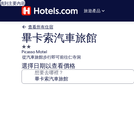
跳到主要內容
旅遊產品
查看所有住宿
畢卡索汽車旅館
2.0
Picasso Motel
星
從汽車旅館步行即可前往仁寺洞
級
選擇日期以查看價格
住
想要去哪裡？
宿
畢
卡
索
汽
車