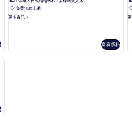
1 張單人日式榻榻米和 1 張標準雙人床
情
準
詳
免費無線上網
情
房
更
更
更多資訊
更
（可
多
多
停
標
豪
準
華
車）
房
客
的
（可
房
格
查看價格
停
（
所
車）
停
有
的
車
詳
的
相
情
詳
片
情
格