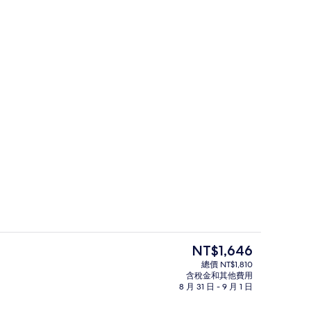
uple Room, Private Bathroom (Parking available) | 免費無線上網
接待櫃台
目
NT$1,646
前
總價 NT$1,810
的
含稅金和其他費用
網
接待櫃台
價
8 月 31 日 - 9 月 1 日
格
是