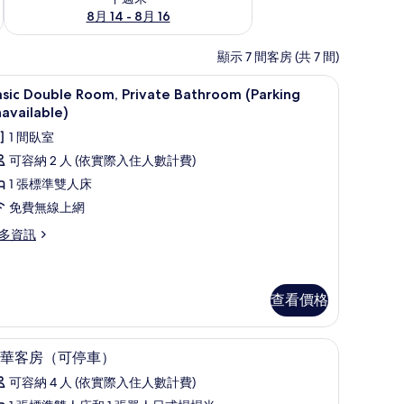
8月 14 - 8月 16
顯示 7 間客房 (共 7 間)
免費無線上網
顯
1
sic Double Room, Private Bathroom (Parking
示
available)
asic
1 間臥室
ouble
可容納 2 人 (依實際入住人數計費)
oom,
1 張標準雙人床
rivate
免費無線上網
athroom
Parking
多資訊
navailable)
sic
的
uble
所
om,
查看價格
ivate
有
throom
相
免費無線上網
顯
arking
24
華客房（可停車）
available)
片
示
可容納 4 人 (依實際入住人數計費)
豪