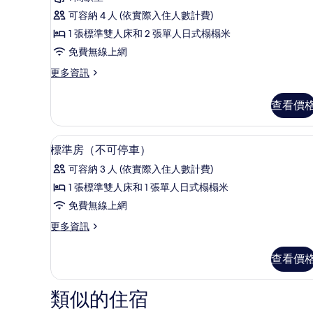
Quadruple
詳
可容納 4 人 (依實際入住人數計費)
Room,
情
1 張標準雙人床和 2 張單人日式榻榻米
Private
免費無線上網
Bathroom
(Parking
更
更多資訊
多
unavailable)
Basic
的
查看價
Quadruple
所
Room,
Private
有
免費無線上網
顯
12
Bathroom
標準房（不可停車）
相
示
(Parking
可容納 3 人 (依實際入住人數計費)
unavailable)
片
標
的
1 張標準雙人床和 1 張單人日式榻榻米
準
詳
免費無線上網
情
房
更
更多資訊
（不
多
可
標
查看價
準
停
房
車）
（不
類似的住宿
可
的