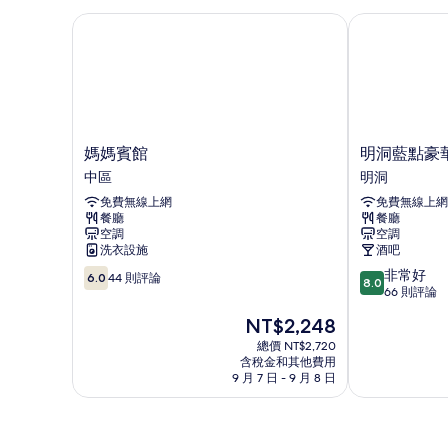
停
所
車）
媽媽賓館
明洞藍點豪華
的
有
詳
相
情
片
媽
明
媽媽賓館
明洞藍點豪
媽
洞
中區
明洞
賓
藍
免費無線上網
免費無線上網
館
點
餐廳
餐廳
中
豪
空調
空調
區
華
洗衣設施
酒吧
旅
6.0
8.0
非常好
舍
6.0
44 則評論
8.0
分，
分，
66 則評論
明
滿
滿
洞
現
NT$2,248
分
分
在
10，
10
總價 NT$2,720
價
含稅金和其他費用
44
分，
格
9 月 7 日 - 9 月 8 日
則
非
為
評
常
NT$2,248
論
好，
66