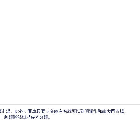
Basic Quadr
藏市場。此外，開車只要 5 分鐘左右就可以到明洞街和南大門市場。
，到鐘閣站也只要 6 分鐘。
免費無線上