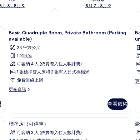
8月 8 - 8月 9
8月 7 - 8月 9
免費無線上網
顯
18
Basic Quadruple Room, Private Bathroom (Parking
Ba
示
available)
un
Basic
B
23 平方公尺
Quadruple
D
1 間臥室
Room,
R
可容納 4 人 (依實際入住人數計費)
Private
P
1 張標準雙人床和 2 張單人日式榻榻米
Bathroom
B
免費無線上網
(Parking
(
更
更
多
available)
u
更
更多資訊
Ba
多
的
Do
Basic
所
Ro
格
查看價格
Quadruple
Pr
有
Room,
Ba
Private
相
免費無線上網
顯
(P
12
Bathroom
標準房（可停車）
豪
un
片
示
(Parking
的
可容納 3 人 (依實際入住人數計費)
available)
標
詳
的