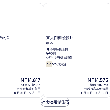
旅舍
東大門樹蔭飯店
東
華旅舍
東大門樹蔭飯店
大
中區
門
免費無線上網
樹
空調
蔭
24 小時櫃台服務
飯
5.6
店
5.6
105 則評論
分，
中
滿
區
分
現
現
NT$1,817
NT$1,575
10，
在
在
總價 NT$2,014
總價 NT$1,745
105
價
價
含稅金和其他費用
含稅金和其他費用
則
格
格
8 月 31 日 - 9 月 1 日
8 月 11 日 - 8 月 12 日
評
為
為
論
NT$1,817
NT$1,575
比較類似住宿