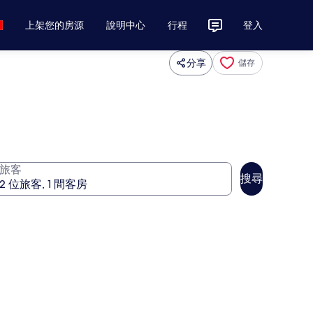
上架您的房源
說明中心
行程
登入
分享
儲存
旅客
搜尋