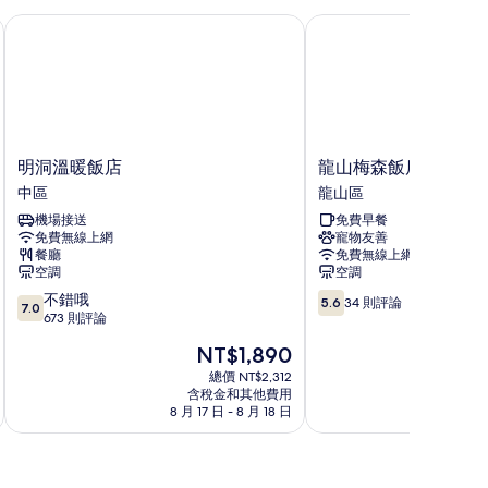
明洞溫暖飯店
龍山梅森飯店
明
龍
明洞溫暖飯店
龍山梅森飯店
洞
山
中區
龍山區
溫
梅
機場接送
免費早餐
暖
森
免費無線上網
寵物友善
飯
飯
餐廳
免費無線上網
店
店
空調
空調
中
龍
7.0
5.6
不錯哦
區
山
5.6
34 則評論
7.0
分，
分，
673 則評論
區
滿
滿
現
NT$1,890
分
分
在
10
10，
總價 NT$2,312
價
含稅金和其他費用
分，
34
格
8 月 17 日 - 8 月 18 日
9
不
則
為
錯
評
NT$1,890
哦，
論
673