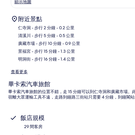
顯示地圖
附近景點
仁寺洞
- 步行 2 分鐘
- 0.2 公里
清溪川
- 步行 5 分鐘
- 0.5 公里
地
廣藏市場
- 步行 10 分鐘
- 0.9 公里
景福宮
- 步行 15 分鐘
- 1.3 公里
明洞街
- 步行 16 分鐘
- 1.4 公里
查看更多
畢卡索汽車旅館
畢卡索汽車旅館的位置不錯，走 15 分鐘可以到仁寺洞和廣藏市場。
宿離大眾運輸工具不遠，走路到鐘路三街站只需要 4 分鐘，到鐘閣站也
飯店規模
29 間客房