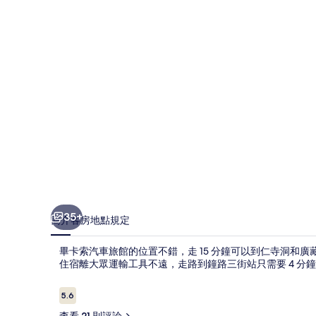
旅
館
的
相
片
集
35+
簡介
客房
地點
規定
畢卡索汽車旅館的位置不錯，走 15 分鐘可以到仁寺洞和廣
住宿離大眾運輸工具不遠，走路到鐘路三街站只需要 4 分鐘
評
5.6
5.6 分，滿分 10 分，
論
查看 21 則評論