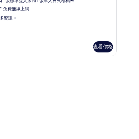
1 張標準雙人床和 1 張單人日式榻榻米
華
免費無線上網
客
多資訊
房
（可
停
車）
查看價格
可
的
所
）
有
相
片