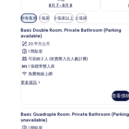
8月 7 - 8月 8
可
所有客房
1 張床
3 張床以上
2 張床
用
免費無線上網
顯
的
11
Basic Double Room, Private Bathroom (Parking
示
客
available)
房
Basic
20 平方公尺
篩
Double
1 間臥室
選
Room,
可容納 2 人 (依實際入住人數計費)
條
Private
1 張標準雙人床
件
Bathroom
免費無線上網
(Parking
available)
更
更多資訊
多
的
Basic
所
查看價
Double
有
Room,
Private
相
免費無線上網
顯
1
Bathroom
Basic Quadruple Room, Private Bathroom (Parking
片
示
(Parking
unavailable)
available)
Basic
1 間臥室
的