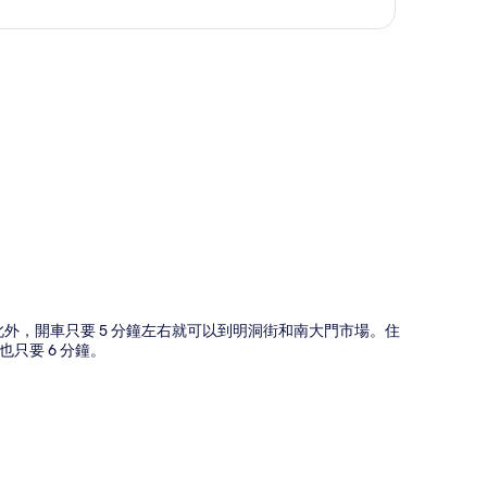
圖
此外，開車只要 5 分鐘左右就可以到明洞街和南大門市場。住
只要 6 分鐘。