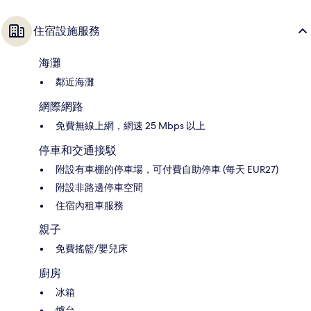
住宿設施服務
海灘
鄰近海灘
網際網路
免費無線上網，網速 25 Mbps 以上
停車和交通接駁
附設有車棚的停車場，可付費自助停車 (每天 EUR27)
附設非路邊停車空間
住宿內租車服務
親子
免費搖籃/嬰兒床
廚房
冰箱
爐台