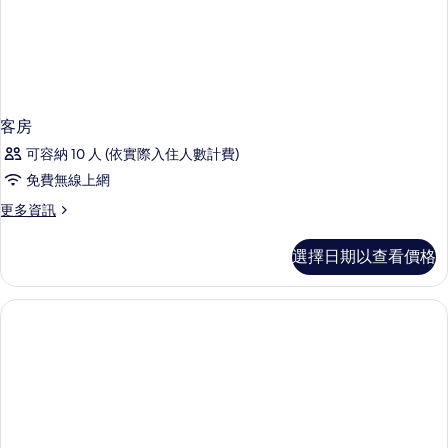
客房
可容納 10 人 (依實際入住人數計費)
免費無線上網
更
更多資訊
多
客
選擇日期以查看價格
房
的
詳
情