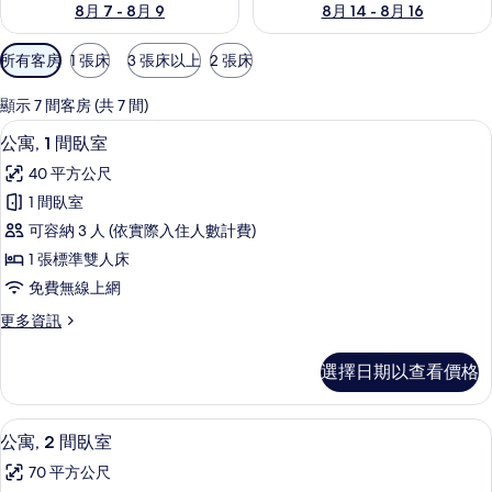
8月 7 - 8月 9
8月 14 - 8月 16
可
所有客房
1 張床
3 張床以上
2 張床
用
的
顯示 7 間客房 (共 7 間)
客
迷你吧、客房內保險箱、書桌、隔音
顯
6
公寓, 1 間臥室
房
示
篩
40 平方公尺
公
選
1 間臥室
寓,
條
可容納 3 人 (依實際入住人數計費)
1
件
1 張標準雙人床
間
免費無線上網
臥
更
更多資訊
室
多
的
公
選擇日期以查看價格
寓,
所
1
有
間
迷你吧、客房內保險箱、書桌、隔音
顯
6
臥
相
公寓, 2 間臥室
示
室
片
70 平方公尺
的
公