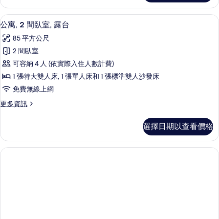
2
有
間
公寓, 2 間臥室, 露台 | 露台/庭院
顯
7
臥
相
公寓, 2 間臥室, 露台
示
室
片
85 平方公尺
的
公
詳
2 間臥室
寓,
情
可容納 4 人 (依實際入住人數計費)
2
1 張特大雙人床, 1 張單人床和 1 張標準雙人沙發床
間
免費無線上網
臥
更
更多資訊
室,
多
露
公
選擇日期以查看價格
寓,
台
2
的
間
臥
所
室,
有
露
相
台
的
片
詳
情