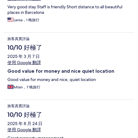
Very good stay Staff is friendly Short distance to all beautiful
places in Barcelona
Larisa，1 晚旅行
旅客真實評論
10/10 好極了
2025 年 3 月 7 日
使用 Google 翻譯
Good value for money and nice quiet location
Good value for money and nice, quiet location
Milan，7 晚旅行
旅客真實評論
10/10 好極了
2025 年 8 月 24 日
使用 Google 翻譯