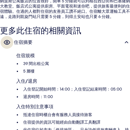
納波斯公寓飯店的位置很好，開車 5 分鐘就可以到格拉西亞街和巴塞隆納
大教堂。飯店式公寓提供廚房、平面電視和迷你吧，提供旅客最便利的住
宿體驗。住過的人都對住宿的友善員工讚不絕口。住宿離大眾運輸工具不
遠，走路到凱旋門站只需要 5 分鐘，到得土安站也只要 6 分鐘。
更多此住宿的相關資訊
住宿摘要
住宿規模
39 間出租公寓
5 層樓
入住/退房
入住登記開始時間：14:00；入住登記結束時間：05:00
退房時間：11:00
入住特別注意事項
抵達住宿時櫃台會有服務人員接待旅客
住宿提供的資訊可能經由自動翻譯工具翻譯
此住宿位於市內「低排放區」，只允許低排放車輛進入。持