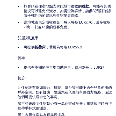
旅客須在住宿地點支付此城市徴收的
稅款
。可能有其他
情況可以豁免或減收。如需查詢詳情，請參閱預訂確認
電子郵件內的資訊與住宿業者聯絡。
當地城市規定徵收稅金：每人每晚 EUR7.70，最多收取
7 晚；未滿 17 歲的遊客免稅。
兒童和加床
可提供
折疊床
，費用為每晚 EUR65.0
停車
提供有車棚的停車場自助停車，費用為每天 EUR27
規定
此住宿設有例如陽台、庭院、露台等可能不適合兒童使用的
戶外空間。如有疑慮，建議您在入住前與住宿方聯絡，確認
他們可提供適合您的客房。
屋主並未表明住宿是否有一氧化碳偵測器；建議旅行時自行
攜帶手持式偵測器。
屋主表示住宿裝有煙霧探測器。