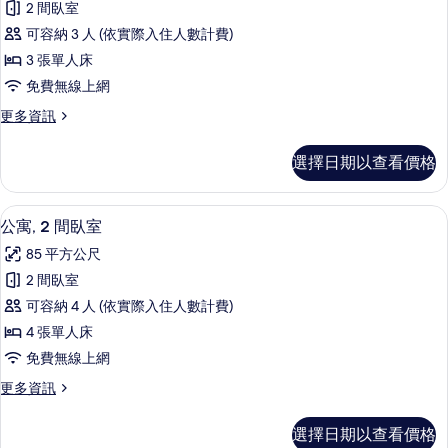
詳
2 間臥室
寓,
情
可容納 3 人 (依實際入住人數計費)
2
3 張單人床
間
免費無線上網
臥
更
更多資訊
室
多
的
公
選擇日期以查看價格
寓,
所
2
有
間
迷你吧、客房內保險箱、書桌、隔音
顯
5
臥
相
公寓, 2 間臥室
示
室
片
85 平方公尺
的
公
詳
2 間臥室
寓,
情
可容納 4 人 (依實際入住人數計費)
2
4 張單人床
間
免費無線上網
臥
更
更多資訊
室
多
的
公
選擇日期以查看價格
寓,
所