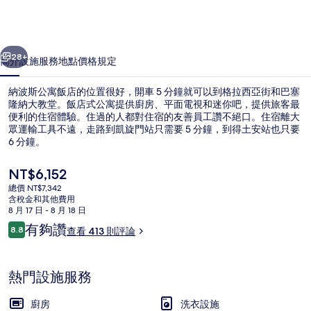
飯
店
一個
下一個
的
28+
簡介
設施服務
地點
價格
規定
相
納波斯公寓飯店的位置很好，開車 5 分鐘就可以到格拉西亞街和巴塞
片
隆納大教堂。飯店式公寓提供廚房、平面電視和迷你吧，提供旅客最
便利的住宿體驗。住過的人都對住宿的友善員工讚不絕口。住宿離大
集
眾運輸工具不遠，走路到凱旋門站只需要 5 分鐘，到得土安站也只要
6 分鐘。
目
NT$6,152
前
總價 NT$7,342
的
含稅金和其他費用
接待櫃台
價
8 月 17 日 - 8 月 18 日
格
評
有夠讚
8.8
查看 413 則評論
是
8.8 分，滿分 10 分，
論
NT$6,152
熱門設施服務
廚房
洗衣設施