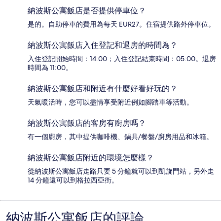
納波斯公寓飯店是否提供停車位？
是的。自助停車的費用為每天 EUR27。住宿提供路外停車位。
納波斯公寓飯店入住登記和退房的時間為？
入住登記開始時間：14:00；入住登記結束時間：05:00。退房
時間為 11:00。
納波斯公寓飯店和附近有什麼好看好玩的？
天氣暖活時，您可以盡情享受附近例如腳踏車等活動。
納波斯公寓飯店的客房有廚房嗎？
有一個廚房，其中提供咖啡機、鍋具/餐盤/廚房用品和冰箱。
納波斯公寓飯店附近的環境怎麼樣？
從納波斯公寓飯店走路只要 5 分鐘就可以到凱旋門站，另外走
14 分鐘還可以到格拉西亞街。
納波斯公寓飯店的評論
評