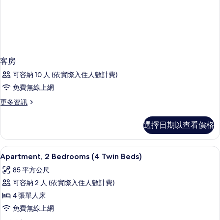
客房
可容納 10 人 (依實際入住人數計費)
免費無線上網
更
更多資訊
多
客
選擇日期以查看價格
房
的
詳
迷你吧、客房內保險箱、書桌、隔音
顯
5
情
Apartment, 2 Bedrooms (4 Twin Beds)
示
85 平方公尺
Apartment,
可容納 2 人 (依實際入住人數計費)
2
4 張單人床
Bedrooms
免費無線上網
(4