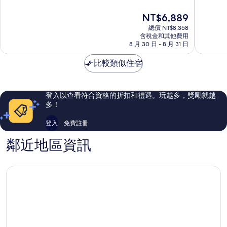
Rector
飯
分
分
現
NT$6,889
Triadó
店
10
10
在
聖
擴
分，
分，
總價 NT$8,358
價
徒-
展
有
太
含稅金和其他費用
格
蒙
8 月 30 日 - 8 月 31 日
區
夠
棒
為
特
讚，
了，
NT$6,889
惠
比較類似住宿
82
1,005
奇
則
則
評
評
論
論
登入以查看符合資格的折扣和禮遇。玩越多，獎勵就越
多！
登入
免費註冊
鄰近地區資訊