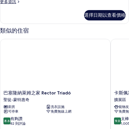
Twin
更
更多資訊
多
Beds)
Apartment,
的
選擇日期以查看價格
2
所
Bedrooms
(4
有
類似的住宿
Twin
相
Beds)
巴塞隆納萊姆之家 Rector Triadó
卡斯佩塞
的
片
詳
情
巴
卡
巴塞隆納萊姆之家 Rector Triadó
卡斯佩
塞
斯
聖徒-蒙特惠奇
擴展區
隆
佩
廚房
洗衣設施
寵物友
納
塞
可停車
免費無線上網
免費無
萊
爾
姆
科
8.6
9.0
有夠讚
太棒
8.6
9.0
之
特
分，
分，
82 則評論
1,0
家
爾
滿
滿