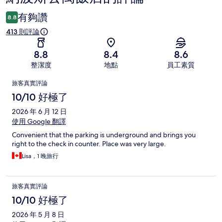
論
有夠讚
8.8
413 則評論
8.8
8.4
8.6
整潔度
地點
員工素質
評
旅客真實評論
論
10/10 好極了
2026 年 6 月 12 日
使用 Google 翻譯
Convenient that the parking is underground and brings you
right to the check in counter. Place was very large.
Lisa，1 晚旅行
旅客真實評論
10/10 好極了
2026 年 5 月 8 日