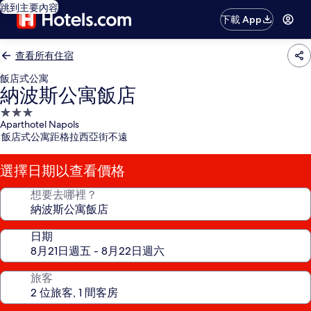
跳到主要內容
下載 App
查看所有住宿
飯店式公寓
納波斯公寓飯店
3.0
Aparthotel Napols
星
飯店式公寓距格拉西亞街不遠
級
住
選擇日期以查看價格
宿
想要去哪裡？
日期
旅客