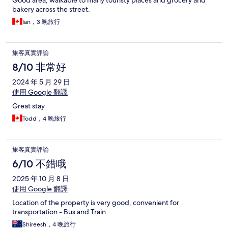
Good area, walkable to many touristy places and grocery and
bakery across the street.
Ian，3 晚旅行
旅客真實評論
8/10 非常好
2024 年 5 月 29 日
使用 Google 翻譯
Great stay
Todd，4 晚旅行
旅客真實評論
6/10 不錯哦
2025 年 10 月 8 日
使用 Google 翻譯
Location of the property is very good, convenient for
transportation - Bus and Train
Shireesh，4 晚旅行