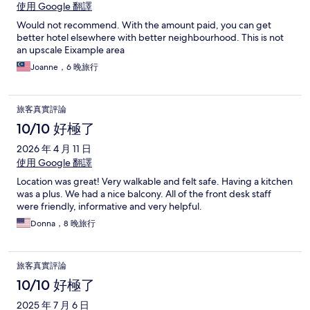
使用 Google 翻譯
Would not recommend. With the amount paid, you can get
better hotel elsewhere with better neighbourhood. This is not
an upscale Eixample area
Joanne，6 晚旅行
旅客真實評論
10/10 好極了
2026 年 4 月 11 日
使用 Google 翻譯
Location was great! Very walkable and felt safe. Having a kitchen
was a plus. We had a nice balcony. All of the front desk staff
were friendly, informative and very helpful.
Donna，8 晚旅行
旅客真實評論
10/10 好極了
2025 年 7 月 6 日