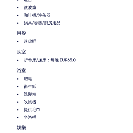
微波爐
咖啡機/沖茶器
鍋具/餐盤/廚房用品
用餐
迷你吧
臥室
折疊床/加床：每晚 EUR65.0
浴室
肥皂
衛生紙
洗髮精
吹風機
提供毛巾
坐浴桶
娛樂