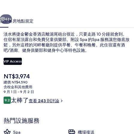
金
一個
下一個
香
43+
簡介
客房
地點
規定
酒
淡水將捷金鬱金香酒店離滬尾砲台很近，只要走路 10 分鐘就會到。
店
住宿有屋頂露台和免費兒童俱樂部。附設 Spa 的Spa 服務讓您徹底放
鬆，另外這裡的河畔餐廳則提供早餐、午餐和晚餐。此住宿還有酒
的
吧/酒廊、健身俱樂部和健身中心等特色設施。
相
VIP Access
片
集
目
NT$3,974
前
總價 NT$4,590
外觀
的
含稅金和其他費用
價
9 月 1 日 - 9 月 2 日
格
評
太棒了
9.2
查看 243 則評論
是
9.2 分，滿分 10 分，
論
NT$3,974
熱門設施服務
Spa
機場接送