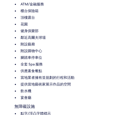
ATM/金融服務
櫃台保險箱
頂樓露台
花園
健身俱樂部
鄰近高爾夫球場
附設藝廊
附設購物中心
腳踏車停車位
全套 Spa 服務
供應素食餐點
當地業者擁有並規劃的行程和活動
提供當地藝術家展示作品的空間
飲水機
宴會廳
無障礙設施
點字/浮凸字體標示