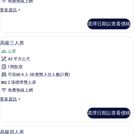
免費無線上網
的
更
更多資訊
所
多
有
豪
選擇日期以查看價格
華
相
雙
片
床
高級寢具、羽絨被、客房內保險箱、書
顯
5
房
高級三人房
示
的
山景
詳
高
情
43 平方公尺
級
1 間臥室
三
可容納 4 人 (依實際入住人數計費)
人
2 張標準雙人床
房
免費無線上網
的
更
更多資訊
所
多
有
高
選擇日期以查看價格
級
相
三
片
人
高級寢具、羽絨被、客房內保險箱、書
顯
5
房
高級四人房