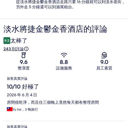
從淡水將捷金鬱金香酒店走路只要 16 分鐘就可以到淡水老街，
另外走 5 分鐘還可以到滬尾砲台。
淡水將捷金鬱金香酒店的評論
評
論
太棒了
9.2
243 則評論
9.6
8.8
9.0
整潔度
設施服務
員工素質
評
旅客真實評論
論
10/10 好極了
2026 年 6 月 4 日
房間很乾淨，而且住三個晚上竟然每天都有整理房間
Yu hsi，3 晚旅行
旅客真實評論