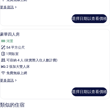
的
更
更多資訊
所
多
有
豪
選擇日期以查看價格
華
相
三
片
人
高級寢具、羽絨被、客房內保險箱、書
顯
1
房
豪華四人房
示
的
河景
詳
豪
情
54 平方公尺
華
1 間臥室
四
可容納 4 人 (依實際入住人數計費)
人
2 張加大雙人床
房
免費無線上網
的
更
更多資訊
所
多
有
豪
選擇日期以查看價格
華
相
四
片
人
類似的住宿
房