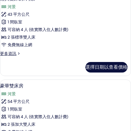
示
的
河景
詳
經
情
43 平方公尺
典
1 間臥室
雙
可容納 4 人 (依實際入住人數計費)
床
2 張標準雙人床
房,
免費無線上網
河
更
更多資訊
景
多
的
經
選擇日期以查看價格
典
所
雙
有
床
高級寢具、羽絨被、客房內保險箱、書
顯
5
房,
豪華雙床房
相
示
河
片
河景
景
豪
的
54 平方公尺
華
詳
1 間臥室
情
雙
可容納 4 人 (依實際入住人數計費)
床
2 張加大雙人床
房