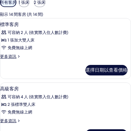
可
所有客房
1 張床
2 張床
用
的
顯示 14 間客房 (共 14 間)
客
高級寢具、羽絨被、客房內保險箱、書
顯
5
標準客房
房
示
篩
可容納 2 人 (依實際入住人數計費)
標
選
1 張加大雙人床
準
條
免費無線上網
客
件
更
更多資訊
房
多
的
標
選擇日期以查看價格
準
所
客
有
房
高級寢具、羽絨被、客房內保險箱、書
顯
6
的
高級客房
相
示
詳
片
可容納 4 人 (依實際入住人數計費)
情
高
2 張標準雙人床
級
免費無線上網
客
更
更多資訊
房
多
高