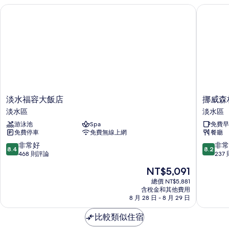
的
淡水福容大飯店
挪威森林
詳
情
淡
挪
淡水福容大飯店
挪威森
水
威
淡水區
淡水區
福
森
游泳池
Spa
免費早
容
林
免費停車
免費無線上網
餐廳
大
淡
飯
水
8.4
8.2
非常好
非常
8.4
8.2
店
森
分，
分，
468 則評論
237
淡
森
滿
滿
現
NT$5,091
水
休
分
分
在
區
閒
10
10
總價 NT$5,881
價
含稅金和其他費用
旅
分，
分，
格
8 月 28 日 - 8 月 29 日
館
非
非
為
淡
常
常
NT$5,091
比較類似住宿
水
好，
好，
區
468
237