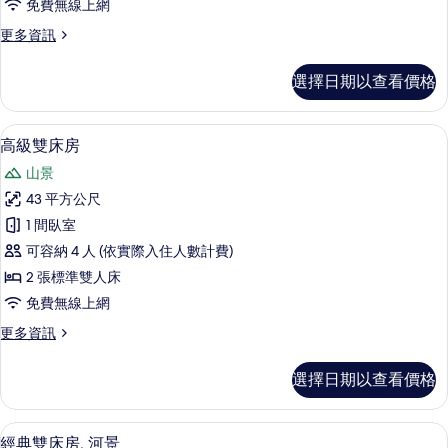
免費無線上網
的
更
更多資訊
所
多
有
標
選擇日期以查看價格
準
相
雙
片
人
山景
顯
5
房
高級雙床房
示
的
山景
詳
高
情
43 平方公尺
級
1 間臥室
雙
可容納 4 人 (依實際入住人數計費)
床
2 張標準雙人床
房
免費無線上網
的
更
更多資訊
所
多
有
高
選擇日期以查看價格
級
相
雙
片
床
高級寢具、羽絨被、客房內保險箱、書
顯
5
房
經典雙床房, 河景