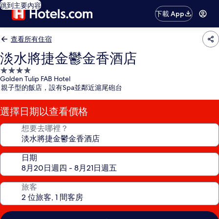
跳到主要內容
下載 App
查看所有住宿
淡水將捷金鬱金香酒店
4.0
Golden Tulip FAB Hotel
星
親子型的飯店，設有Spa並鄰近滬尾砲台
級
住
選擇日期以查看價格
宿
想要去哪裡？
日期
旅客