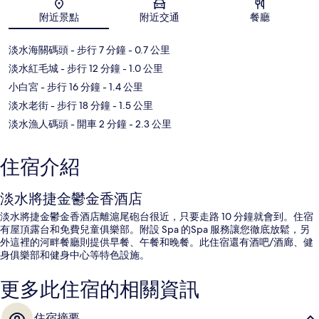
地圖
附近景點
附近交通
餐廳
淡水海關碼頭
- 步行 7 分鐘
- 0.7 公里
淡水紅毛城
- 步行 12 分鐘
- 1.0 公里
小白宮
- 步行 16 分鐘
- 1.4 公里
淡水老街
- 步行 18 分鐘
- 1.5 公里
淡水漁人碼頭
- 開車 2 分鐘
- 2.3 公里
住宿介紹
淡水將捷金鬱金香酒店
淡水將捷金鬱金香酒店離滬尾砲台很近，只要走路 10 分鐘就會到。住宿
有屋頂露台和免費兒童俱樂部。附設 Spa 的Spa 服務讓您徹底放鬆，另
外這裡的河畔餐廳則提供早餐、午餐和晚餐。此住宿還有酒吧/酒廊、健
身俱樂部和健身中心等特色設施。
更多此住宿的相關資訊
住宿摘要