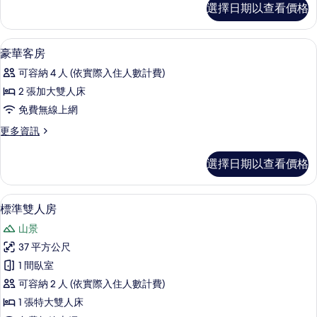
的
選擇日期以查看價格
級
所
客
有
房
高級寢具、羽絨被、客房內保險箱、書
顯
4
的
豪華客房
相
示
詳
片
可容納 4 人 (依實際入住人數計費)
情
豪
2 張加大雙人床
華
免費無線上網
客
更
更多資訊
房
多
的
豪
選擇日期以查看價格
華
所
客
有
房
高級寢具、羽絨被、客房內保險箱、書
顯
4
的
標準雙人房
相
示
詳
片
山景
情
標
37 平方公尺
準
1 間臥室
雙
可容納 2 人 (依實際入住人數計費)
人
1 張特大雙人床
房