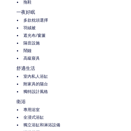
拖鞋
一夜好眠
多款枕頭選擇
羽絨被
遮光布/窗簾
隔音設施
鬧鐘
高級寢具
舒適生活
室內私人浴缸
附家具的陽台
獨特設計風格
衛浴
專用浴室
全浸式浴缸
獨立浴缸和淋浴設備