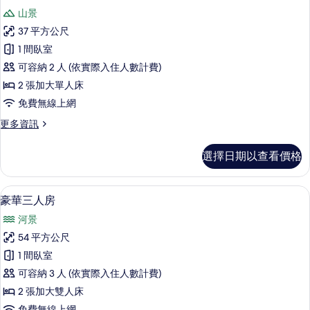
示
河
片
山景
景
標
的
37 平方公尺
準
詳
1 間臥室
情
雙
可容納 2 人 (依實際入住人數計費)
床
2 張加大單人床
房
免費無線上網
的
更
更多資訊
所
多
有
標
選擇日期以查看價格
準
相
雙
片
床
高級寢具、羽絨被、客房內保險箱、書
顯
1
房
豪華三人房
示
的
河景
詳
豪
情
54 平方公尺
華
1 間臥室
三
可容納 3 人 (依實際入住人數計費)
人
2 張加大雙人床
房
免費無線上網