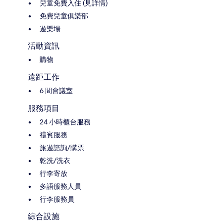
兒童免費入住 (見詳情)
免費兒童俱樂部
遊樂場
活動資訊
購物
遠距工作
6 間會議室
服務項目
24 小時櫃台服務
禮賓服務
旅遊諮詢/購票
乾洗/洗衣
行李寄放
多語服務人員
行李服務員
綜合設施