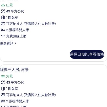
示
的
山景
詳
高
情
43 平方公尺
級
1 間臥室
四
可容納 4 人 (依實際入住人數計費)
人
2 張標準雙人床
房
免費無線上網
的
更
更多資訊
所
多
有
高
選擇日期以查看價格
級
相
四
片
人
高級寢具、羽絨被、客房內保險箱、書
顯
5
房
經典三人房, 河景
示
的
河景
詳
經
情
43 平方公尺
典
1 間臥室
三
可容納 4 人 (依實際入住人數計費)
人
2 張標準雙人床
房,