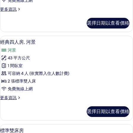
免費無線上網
河
更
更多資訊
景
多
的
經
選擇日期以查看價格
典
所
三
有
人
高級寢具、羽絨被、客房內保險箱、書
顯
5
房,
經典四人房, 河景
相
示
河
片
河景
景
經
的
43 平方公尺
典
詳
1 間臥室
情
四
可容納 4 人 (依實際入住人數計費)
人
2 張標準雙人床
房,
免費無線上網
河
更
更多資訊
景
多
的
經
選擇日期以查看價格
典
所
四
有
人
標準雙床房 | 高級寢具、羽絨被、客
顯
8
房,
標準雙床房
相