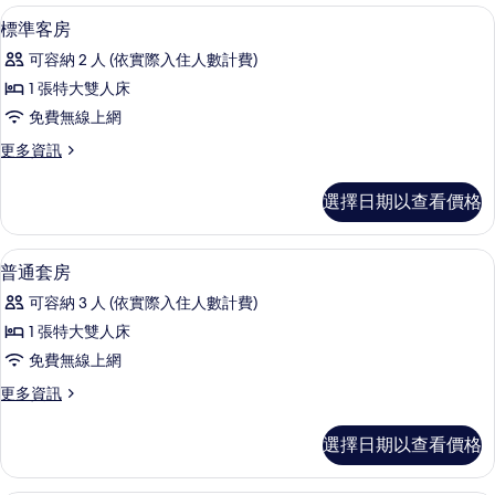
低過敏寢具、客房內保險箱、遮光布/
顯
8
標準客房
示
可容納 2 人 (依實際入住人數計費)
標
1 張特大雙人床
準
免費無線上網
客
更
更多資訊
房
多
的
標
選擇日期以查看價格
準
所
客
有
房
普通套房 | 低過敏寢具、客房內保險箱
顯
10
的
普通套房
相
示
詳
片
可容納 3 人 (依實際入住人數計費)
情
普
1 張特大雙人床
通
免費無線上網
套
更
更多資訊
房
多
的
普
選擇日期以查看價格
通
所
套
有
房