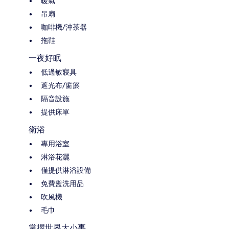
暖氣
吊扇
咖啡機/沖茶器
拖鞋
一夜好眠
低過敏寢具
遮光布/窗簾
隔音設施
提供床單
衛浴
專用浴室
淋浴花灑
僅提供淋浴設備
免費盥洗用品
吹風機
毛巾
掌握世界大小事