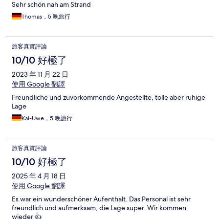
Sehr schön nah am Strand
Thomas，5 晚旅行
旅客真實評論
10/10 好極了
2023 年 11 月 22 日
使用 Google 翻譯
Freundliche und zuvorkommende Angestellte, tolle aber ruhige
Lage
Kai-Uwe，5 晚旅行
旅客真實評論
10/10 好極了
2025 年 4 月 18 日
使用 Google 翻譯
Es war ein wunderschöner Aufenthalt. Das Personal ist sehr
freundlich und aufmerksam, die Lage super. Wir kommen
wieder 👍