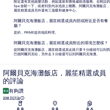
附近還有其他娛樂活動，例如溫泉和賽格威租借服務。去附設的
Spa 放鬆一下，或者到室內泳池游上幾圈。阿爾貝克海灘飯店，
麗笙精選成員另外還有三溫暖和健身中心。
阿爾貝克海灘飯店，麗笙精選成員內部或附近是否有餐
廳？
是的，PRIME提供地區料理。
阿爾貝克海灘飯店，麗笙精選成員附近的環境怎麼樣？
從阿爾貝克海灘飯店，麗笙精選成員走路只要 9 分鐘就可以到西
巴德阿爾貝克站，另外走 3 分鐘還可以到阿爾貝克海灘。
阿爾貝克海灘飯店，麗笙精選成員
評
的評論
論
有夠讚
8.6
238 則評論
8.8
9.8
8.6