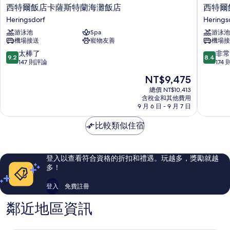
西
西
西特爾飯店卡薩斯特蘭海灘飯店
西特爾
特
特
Heringsdorf
Herings
爾
爾
游泳池
Spa
游泳池
飯
飯
機場接送
寵物友善
機場接
店
店
卡
阿
9.2
8.4
太棒了
非常
9.2
8.4
薩
爾
分，
分，
147 則評論
174
斯
貝
滿
滿
現
NT$9,475
特
克
分
分
在
蘭
波
10
10
總價 NT$10,413
價
海
含稅金和其他費用
羅
分，
分，
格
9 月 6 日 - 9 月 7 日
灘
的
太
非
為
飯
海
棒
常
NT$9,475
比較類似住宿
店
飯
了，
好，
Heringsdorf
店
147
174
Herings
則
則
評
評
登入以查看符合資格的折扣和禮遇。玩越多，獎勵就越
論
論
多！
登入
免費註冊
鄰近地區資訊