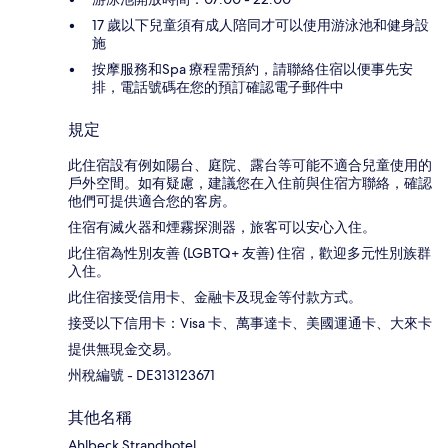
17 歲以下兒童須有成人陪同才可以使用游泳池和健身設
施
按摩服務和Spa 療程需預約，請聯絡住宿以便事先安
排，電話號碼在您的預訂確認電子郵件中
規定
此住宿設有例如陽台、庭院、露台等可能不適合兒童使用的
戶外空間。如有疑慮，建議您在入住前與住宿方聯絡，確認
他們可提供適合您的客房。
住宿有滅火器和煙霧探測器，旅客可以安心入住。
此住宿為性別友善 (LGBTQ+ 友善) 住宿，歡迎多元性別族群
入住。
此住宿接受信用卡、金融卡及現金等付款方式。
接受以下信用卡：Visa 卡、萬事達卡、美國運通卡、大來卡
提供無現金交易。
州稅編號 - DE313123671
其他名稱
Ahlbeck Strandhotel