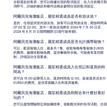
全額退款的客房，您可以根據住宿的取消規定，在入住前幾天取
消即可。詳細的條款和條件請務必參閱住宿的取消規定。
阿爾貝克海灘飯店，麗笙精選成員是否有游泳池？
是的，住宿提供室內游泳池。旅客可以使用游泳池，開放時間為
07:00 至 22:00。其中一座游泳池將在 2026 年 7 月 30 日至
2026 年 8 月 31 日期間關閉 (日期可能有變)。
阿爾貝克海灘飯店，麗笙精選成員是否允許攜帶寵物？
可以，歡迎寵物入住，最多共 1 隻。收取每晚每隻寵物 EUR35
的費用。服務性動物免費。提供餐碗和水碗。可能會有某些限
制，詳情請洽住宿業者。
阿爾貝克海灘飯店，麗笙精選成員入住登記和退房的時
間為？
您可自 15:00 起辦理入住。退房時間為 12:00。延後退房須支付
EUR50 的費用。提供零接觸入住和退房服務。
阿爾貝克海灘飯店，麗笙精選成員和附近有什麼好看好
玩的？
您可以盡情體驗附近例如腳踏車、遊船觀光和釣魚等活動。住宿