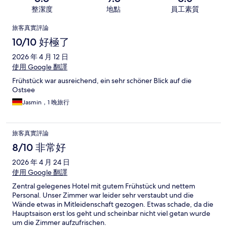
整潔度
地點
員工素質
評
旅客真實評論
論
10/10 好極了
2026 年 4 月 12 日
使用 Google 翻譯
Frühstück war ausreichend, ein sehr schöner Blick auf die
Ostsee
Jasmin，1 晚旅行
旅客真實評論
8/10 非常好
2026 年 4 月 24 日
使用 Google 翻譯
Zentral gelegenes Hotel mit gutem Frühstück und nettem
Personal. Unser Zimmer war leider sehr verstaubt und die
Wände etwas in Mitleidenschaft gezogen. Etwas schade, da die
Hauptsaison erst los geht und scheinbar nicht viel getan wurde
um die Zimmer aufzufrischen.