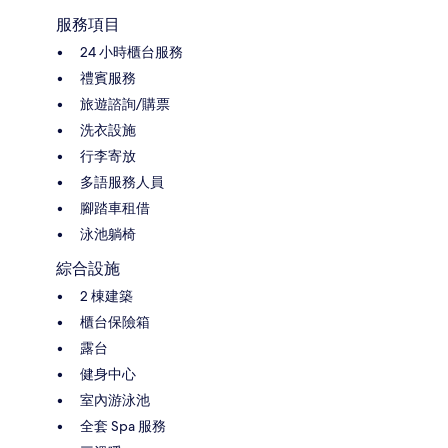
服務項目
24 小時櫃台服務
禮賓服務
旅遊諮詢/購票
洗衣設施
行李寄放
多語服務人員
腳踏車租借
泳池躺椅
綜合設施
2 棟建築
櫃台保險箱
露台
健身中心
室內游泳池
全套 Spa 服務