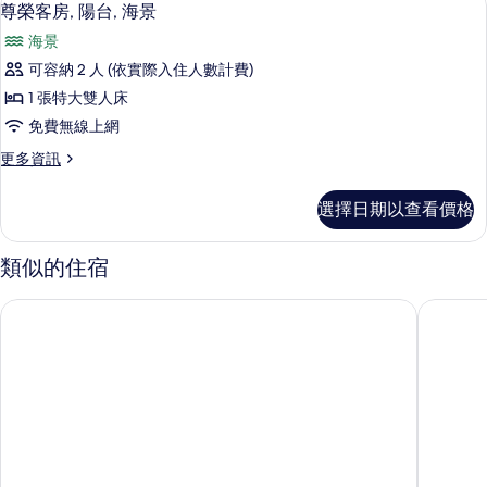
顯
4
臥
所
尊榮客房, 陽台, 海景
示
室
有
海景
的
尊
相
詳
可容納 2 人 (依實際入住人數計費)
榮
情
片
1 張特大雙人床
客
免費無線上網
房,
更
更多資訊
陽
多
台,
尊
選擇日期以查看價格
榮
海
客
景
房,
類似的住宿
陽
的
台,
西特爾飯店卡薩斯特蘭海灘飯店
西特爾飯
所
海
景
有
的
相
詳
情
片