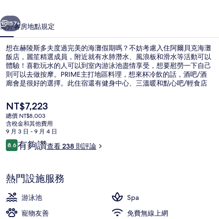
飯
一個
下一個
店，
157+
簡介
客房
地點
規定
麗
想在赫陵斯多夫度過完美的海灘假期嗎？不妨考慮入住阿爾貝克海灘
笙
飯店，麗笙精選成員，附近就有水肺潛水、風浪板和滑水等活動可以
體驗！喜歡玩水的人可以到室內游泳池盡情享受，想要慰勞一下自己
精
則可以去做按摩。PRIME主打地區料理，想來杯冷飲的話，酒吧/酒
選
廊會是很好的選擇。此住宿還有健身中心、三溫暖和點心吧/輕食店
等便利設施服務。住過的人都對住宿的友善員工讚不絕口。
成
目
NT$7,223
前
員
總價 NT$8,003
的
含稅金和其他費用
餐廳
的
價
9 月 3 日 - 9 月 4 日
格
評
有夠讚
相
8.6
查看 238 則評論
是
8.6 分，滿分 10 分，
論
NT$7,223
片
集
熱門設施服務
游泳池
Spa
寵物友善
免費無線上網