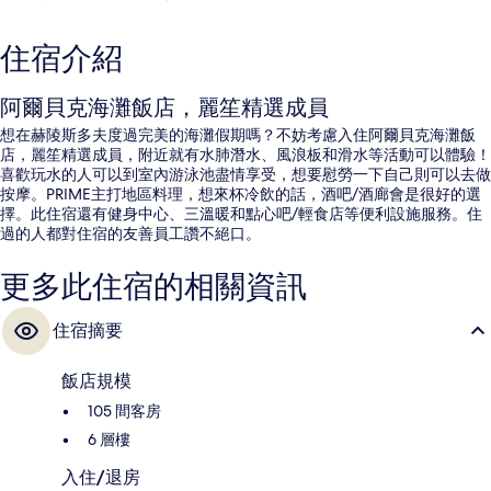
住宿介紹
阿爾貝克海灘飯店，麗笙精選成員
想在赫陵斯多夫度過完美的海灘假期嗎？不妨考慮入住阿爾貝克海灘飯
店，麗笙精選成員，附近就有水肺潛水、風浪板和滑水等活動可以體驗！
喜歡玩水的人可以到室內游泳池盡情享受，想要慰勞一下自己則可以去做
按摩。PRIME主打地區料理，想來杯冷飲的話，酒吧/酒廊會是很好的選
擇。此住宿還有健身中心、三溫暖和點心吧/輕食店等便利設施服務。住
過的人都對住宿的友善員工讚不絕口。
更多此住宿的相關資訊
住宿摘要
飯店規模
105 間客房
6 層樓
入住/退房