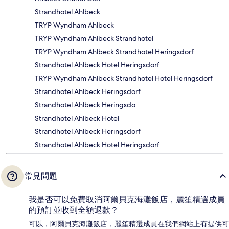
Strandhotel Ahlbeck
TRYP Wyndham Ahlbeck
TRYP Wyndham Ahlbeck Strandhotel
TRYP Wyndham Ahlbeck Strandhotel Heringsdorf
Strandhotel Ahlbeck Hotel Heringsdorf
TRYP Wyndham Ahlbeck Strandhotel Hotel Heringsdorf
Strandhotel Ahlbeck Heringsdorf
Strandhotel Ahlbeck Heringsdo
Strandhotel Ahlbeck Hotel
Strandhotel Ahlbeck Heringsdorf
Strandhotel Ahlbeck Hotel Heringsdorf
常見問題
我是否可以免費取消阿爾貝克海灘飯店，麗笙精選成員
的預訂並收到全額退款？
可以，阿爾貝克海灘飯店，麗笙精選成員在我們網站上有提供可