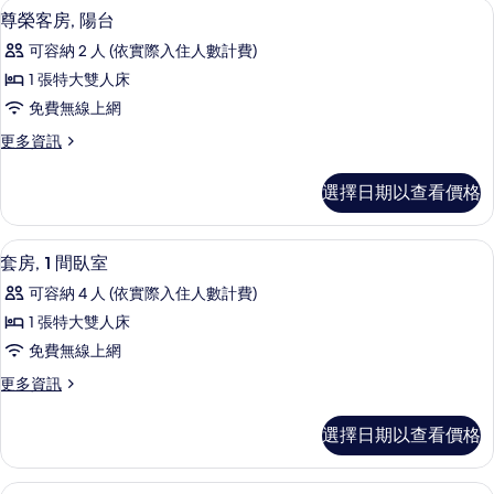
低過敏寢具、客房內保險箱、遮光布/
顯
4
的
尊榮客房, 陽台
相
示
詳
片
可容納 2 人 (依實際入住人數計費)
情
尊
1 張特大雙人床
榮
免費無線上網
客
更
更多資訊
房,
多
陽
尊
選擇日期以查看價格
榮
台
客
的
房,
套房, 1 間臥室 | 低過敏寢具、客房
顯
12
陽
套房, 1 間臥室
所
示
台
有
可容納 4 人 (依實際入住人數計費)
的
套
詳
相
1 張特大雙人床
房,
情
片
免費無線上網
1
更
更多資訊
間
多
臥
套
選擇日期以查看價格
房,
室
1
的
間
尊榮客房, 陽台, 海景 | 低過敏寢具