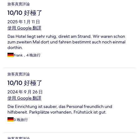
旅客真實評論
10/10 好極了
2025 年 1 月 11 日
使用 Google 翻譯
Das Hotel liegt sehr ruhig, direkt am Strand. Wir waren schon
zum zweiten Mal dort und fahren bestimmt auch noch einmal
dorthin.
Frank，4 晚旅行
旅客真實評論
10/10 好極了
2024 年 9 月 26 日
使用 Google 翻譯
Die Einrichtung ist sauber, das Personal freundlich und
hilfsbereit. Parkplätze vorhanden, Frühstück ist gut.
3 晚旅行
旅客真實評論