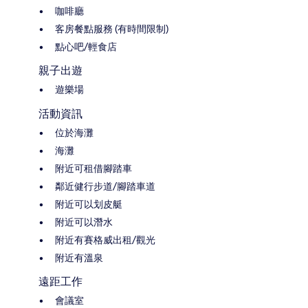
咖啡廳
客房餐點服務 (有時間限制)
點心吧/輕食店
親子出遊
遊樂場
活動資訊
位於海灘
海灘
附近可租借腳踏車
鄰近健行步道/腳踏車道
附近可以划皮艇
附近可以潛水
附近有賽格威出租/觀光
附近有溫泉
遠距工作
會議室