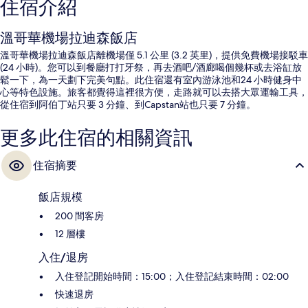
住宿介紹
溫哥華機場拉迪森飯店
溫哥華機場拉迪森飯店離機場僅 5.1 公里 (3.2 英里)，提供免費機場接駁車
(24 小時)。您可以到餐廳打打牙祭，再去酒吧/酒廊喝個幾杯或去浴缸放
鬆一下，為一天劃下完美句點。此住宿還有室內游泳池和24 小時健身中
心等特色設施。旅客都覺得這裡很方便，走路就可以去搭大眾運輸工具，
從住宿到阿伯丁站只要 3 分鐘、到Capstan站也只要 7 分鐘。
更多此住宿的相關資訊
住宿摘要
飯店規模
200 間客房
12 層樓
入住/退房
入住登記開始時間：15:00；入住登記結束時間：02:00
快速退房