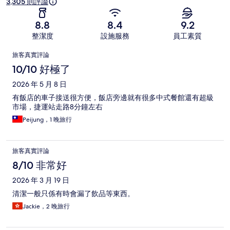
3,305 則評論
8.8
8.4
9.2
整潔度
設施服務
員工素質
評
旅客真實評論
論
10/10 好極了
2026 年 5 月 8 日
有飯店的車子接送很方便，飯店旁邊就有很多中式餐館還有超級
市場，捷運站走路8分鐘左右
Peijung，1 晚旅行
旅客真實評論
8/10 非常好
2026 年 3 月 19 日
清潔一般只係有時會漏了飲品等東西。
Jackie，2 晚旅行