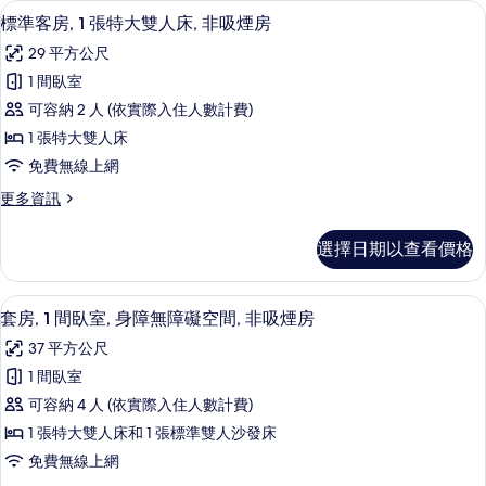
高級寢具、舒適加層、客房內保險箱、
顯
6
特
非
標準客房, 1 張特大雙人床, 非吸煙房
示
大
吸
29 平方公尺
雙
標
煙
人
1 間臥室
準
床,
房
可容納 2 人 (依實際入住人數計費)
非
客
(Penthouse
吸
1 張特大雙人床
房,
煙
Corner)
免費無線上網
房
1
的
(Penthouse
更
更多資訊
張
所
Corner)
多
特
的
標
有
選擇日期以查看價格
詳
準
大
相
情
客
雙
房,
片
高級寢具、舒適加層、客房內保險箱、
顯
9
1
人
套房, 1 間臥室, 身障無障礙空間, 非吸煙房
示
張
床,
37 平方公尺
特
套
非
大
1 間臥室
房,
雙
吸
可容納 4 人 (依實際入住人數計費)
人
1
煙
床,
1 張特大雙人床和 1 張標準雙人沙發床
間
非
房
免費無線上網
吸
臥