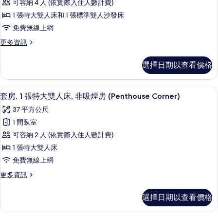
吸
可容納 4 人 (依實際入住人數計費)
人
1
煙
床,
1 張特大雙人床和 1 張標準雙人沙發床
間
非
房
免費無線上網
吸
臥
的
煙
更
更多資訊
室,
房
多
所
非
的
套
有
選擇日期以查看價格
詳
房,
吸
情
相
1
煙
間
片
高級寢具、舒適加層、客房內保險箱、
顯
5
臥
房
套房, 1 張特大雙人床, 非吸煙房 (Penthouse Corner)
示
室,
(King
37 平方公尺
非
套
with
吸
1 間臥室
房,
煙
Sofa
可容納 2 人 (依實際入住人數計費)
房
1
bed)
(King
1 張特大雙人床
張
的
with
免費無線上網
Sofa
特
所
bed)
更
更多資訊
大
有
的
多
雙
相
詳
套
選擇日期以查看價格
情
房,
人
片
1
床,
張