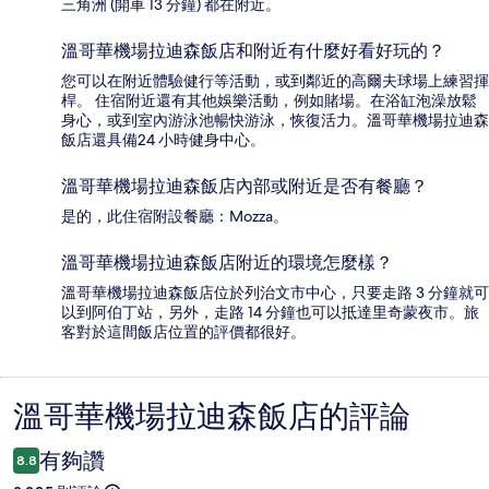
三角洲 (開車 13 分鐘) 都在附近。
溫哥華機場拉迪森飯店和附近有什麼好看好玩的？
您可以在附近體驗健行等活動，或到鄰近的高爾夫球場上練習揮
桿。 住宿附近還有其他娛樂活動，例如賭場。在浴缸泡澡放鬆
身心，或到室內游泳池暢快游泳，恢復活力。溫哥華機場拉迪森
飯店還具備24 小時健身中心。
溫哥華機場拉迪森飯店內部或附近是否有餐廳？
是的，此住宿附設餐廳：Mozza。
溫哥華機場拉迪森飯店附近的環境怎麼樣？
溫哥華機場拉迪森飯店位於列治文市中心，只要走路 3 分鐘就可
以到阿伯丁站，另外，走路 14 分鐘也可以抵達里奇蒙夜市。旅
客對於這間飯店位置的評價都很好。
溫哥華機場拉迪森飯店的評論
評
論
有夠讚
8.8