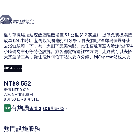
迪
一個
下一個
森
37+
簡介
客房
地點
規定
飯
溫哥華機場拉迪森飯店離機場僅 5.1 公里 (3.2 英里)，提供免費機場接
店
駁車 (24 小時)。您可以到餐廳打打牙祭，再去酒吧/酒廊喝個幾杯或
去浴缸放鬆一下，為一天劃下完美句點。此住宿還有室內游泳池和24
的
小時健身中心等特色設施。旅客都覺得這裡很方便，走路就可以去搭
相
大眾運輸工具，從住宿到阿伯丁站只要 3 分鐘、到Capstan站也只要
7 分鐘。
片
VIP Access
集
目
NT$8,552
會議設施
前
總價 NT$10,019
的
含稅金和其他費用
價
8 月 30 日 - 8 月 31 日
格
評
有夠讚
8.8
查看 3,305 則評論
是
8.8 分，滿分 10 分，
論
NT$8,552
熱門設施服務