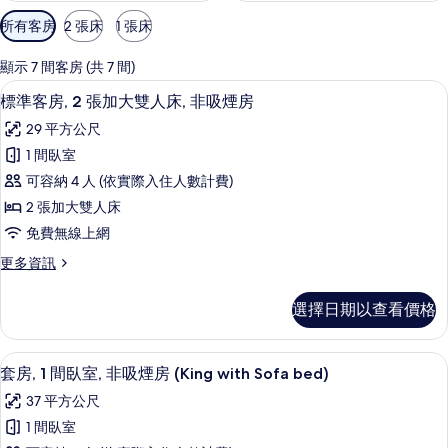
可
所有客房
2 張床
1 張床
用
的
顯示 7 間客房 (共 7 間)
客
標準客房, 2 張加大雙人床, 非吸煙房
顯
6
標準客房, 2 張加大雙人床, 非吸煙房
房
示
篩
29 平方公尺
標
選
1 間臥室
準
條
可容納 4 人 (依實際入住人數計費)
客
件
2 張加大雙人床
房,
免費無線上網
2
更
更多資訊
張
多
加
標
選擇日期以查看價格
準
大
客
雙
房,
高級寢具、舒適加層、客房內保險箱、
顯
9
2
人
套房, 1 間臥室, 非吸煙房 (King with Sofa bed)
示
張
床,
37 平方公尺
加
套
非
大
1 間臥室
房,
雙