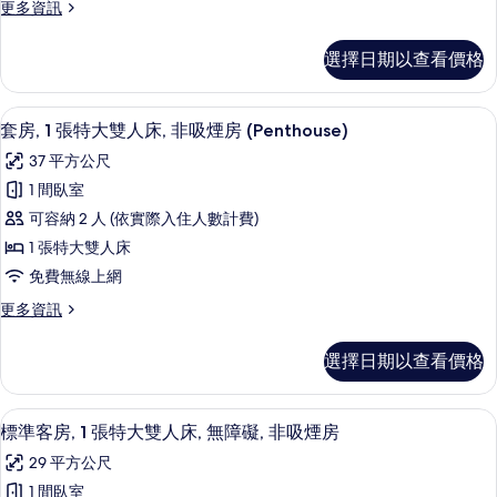
的
煙
更
更多資訊
室,
房
多
所
身
的
套
有
選擇日期以查看價格
詳
房,
障
情
相
1
無
間
片
高級寢具、舒適加層、客房內保險箱、
顯
5
臥
障
套房, 1 張特大雙人床, 非吸煙房 (Penthouse)
示
室,
礙
37 平方公尺
身
套
空
障
1 間臥室
房,
無
間,
可容納 2 人 (依實際入住人數計費)
障
1
非
礙
1 張特大雙人床
張
空
吸
免費無線上網
間,
特
煙
非
更
更多資訊
大
吸
多
房
雙
煙
套
的
選擇日期以查看價格
房
房,
人
的
所
1
床,
詳
張
有
高級寢具、舒適加層、客房內保險箱、
顯
情
6
特
非
標準客房, 1 張特大雙人床, 無障礙, 非吸煙房
相
示
大
吸
29 平方公尺
雙
片
標
煙
人
1 間臥室