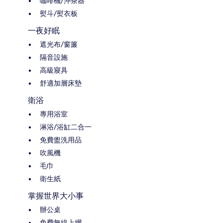
咖啡機/沖茶器
熨斗/熨衣板
一夜好眠
遮光布/窗簾
隔音設施
高級寢具
舒適加層床墊
衛浴
專用浴室
淋浴/浴缸二合一
免費盥洗用品
吹風機
毛巾
衛生紙
掌握世界大小事
辦公桌
免費無線上網