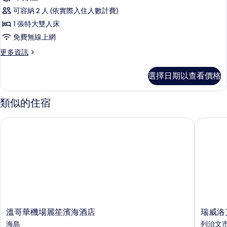
準
床,
房
可容納 2 人 (依實際入住人數計費)
非
客
(Penthouse)
吸
1 張特大雙人床
房,
煙
的
免費無線上網
房
1
所
(Penthouse)
更
更多資訊
張
的
有
多
特
詳
標
相
選擇日期以查看價格
情
準
大
片
客
雙
房,
類似的住宿
1
人
張
床,
溫哥華機場麗笙濱海酒店
瑞威洛克
特
無
大
雙
障
人
礙,
床,
無
非
障
吸
礙,
非
煙
吸
溫
瑞
溫哥華機場麗笙濱海酒店
瑞威洛
房
煙
哥
威
海島
列治文
房