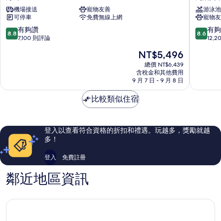
的
華
洛
的
機場接送
寵物友善
游泳池
機
克
所
詳
可停車
免費無線上網
寵物友
場
賭
有
情
麗
場
8.8
8.6
有夠讚
有夠
8.8
8.6
相
笙
渡
分，
分，
7,100 則評論
12,
濱
假
滿
滿
片
現
NT$5,496
海
村
分
分
在
酒
列
10
10
總價 NT$6,439
價
店
含稅金和其他費用
治
分，
分，
格
9 月 7 日 - 9 月 8 日
海
文
有
有
為
島
市
夠
夠
NT$5,496
比較類似住宿
中
讚，
讚，
心
7,100
12,201
則
則
評
評
登入以查看符合資格的折扣和禮遇。玩越多，獎勵就越
論
論
多！
登入
免費註冊
鄰近地區資訊