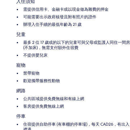
入住須知
需提供信用卡、金融卡或以現金做為雜費的押金
可能需要出示政府核發且附有照片的證件
辦理入住手續的最低年齡為 21 歲
兒童
最多 2 位 17 歲或的以下的兒童可與父母或監護人同住一間房
(不加床)，無需支付額外住宿費
不提供嬰兒床
寵物
禁帶寵物
歡迎攜帶服務性動物
網路
公共區域提供免費無線和有線上網
客房提供免費無線上網
停車
住宿提供自助停車 (有車棚的停車場)，每天 CAD26，有出入
禮遇