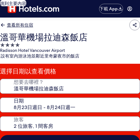
跳到主要內容
下載 App
查看所有住宿
溫哥華機場拉迪森飯店
4.0
Radisson Hotel Vancouver Airport
星
設有室內游泳池並鄰近里奇蒙夜市的飯店
級
住
選擇日期以查看價格
宿
想要去哪裡？
日期
旅客