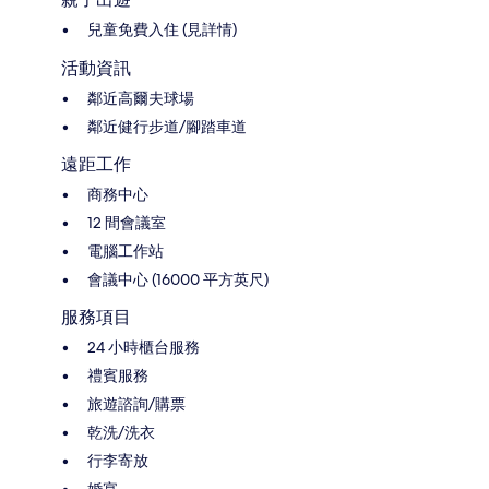
兒童免費入住 (見詳情)
活動資訊
鄰近高爾夫球場
鄰近健行步道/腳踏車道
遠距工作
商務中心
12 間會議室
電腦工作站
會議中心 (16000 平方英尺)
服務項目
24 小時櫃台服務
禮賓服務
旅遊諮詢/購票
乾洗/洗衣
行李寄放
婚宴