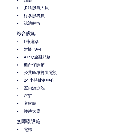
多語服務人員
行李服務員
泳池躺椅
綜合設施
1 棟建築
建於 1994
ATM/金融服務
櫃台保險箱
公共區域提供電視
24 小時健身中心
室內游泳池
浴缸
宴會廳
接待大廳
無障礙設施
電梯