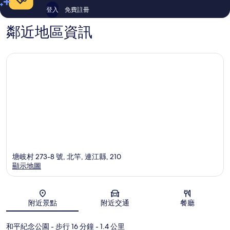
登入
免費註冊
鄰近地區資訊
塘岐村 273-8 號, 北竿, 連江縣, 210
顯示地圖
地圖
附近景點
附近交通
餐廳
和平紀念公園
- 步行 16 分鐘
- 1.4 公里