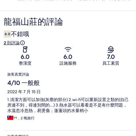
龍福山莊的評論
評
論
不錯哦
6.0
2 則評論
6.0
6.0
7.0
整潔度
設施服務
員工素質
評
旅客真實評論
論
4/10 一般般
2022 年 7 月 15 日
1.清潔方面可以加強(灰塵的部分) 2.wi-fi可以重新設置之類的(自己
房連不到，得連別間的…) 3.熱水器可以看看是不是有什麼問題，
水溫忽冷忽熱，易燙傷；蓮蓬頭的水量稍小
??，2 晚旅行