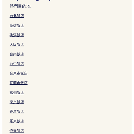
y
的
o
結
e
l
g
結
的
o
熱門目的地
的
連
s
l
V
B
連
i
連
結
t
的
i
&
結
n
台北飯店
結
e
連
l
B
t
高雄飯店
l
結
l
的
的
的
a
連
連
礁溪飯店
連
g
結
結
結
e
大阪飯店
的
連
台南飯店
結
台中飯店
台東市飯店
宜蘭市飯店
京都飯店
東京飯店
香港飯店
羅東飯店
恆春飯店