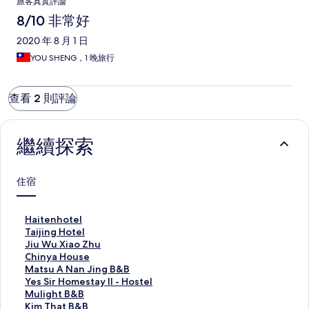
旅客真實評論
8/10 非常好
2020 年 8 月 1 日
YOU SHENG，1 晚旅行
查看 2 則評論
繼續探索
住宿
H
Haitenhotel
a
T
Taijing Hotel
i
a
J
Jiu Wu Xiao Zhu
t
i
i
C
Chinya House
e
j
u
h
M
Matsu A Nan Jing B&B
n
i
W
i
a
Y
Yes Sir Homestay II - Hostel
h
n
u
n
t
e
M
Mulight B&B
o
g
X
y
s
s
u
K
Kim That B&B