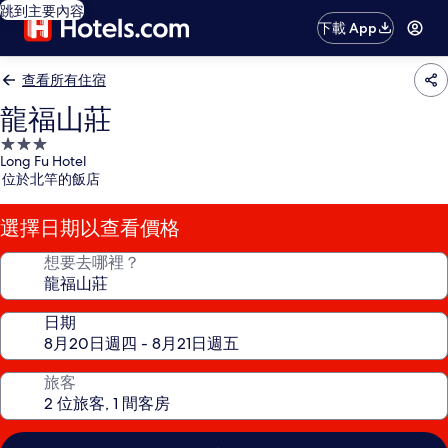
跳到主要內容
下載 App
查看所有住宿
龍福山莊
3.0
Long Fu Hotel
星
位於北竿的飯店
級
住
選擇日期以查看價格
宿
想要去哪裡？
日期
旅客