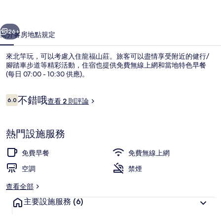
片
一個
下一個
集
26+
簡介
客房
地點
規定
來北竿玩，可以考慮入住龍福山莊。旅客可以盡情享受附近的健行/
腳踏車步道等精彩活動，住宿也提供免費無線上網和當地特色早餐
(每日 07:00 - 10:30 供應)。
評
不錯哦
6.0
查看 2 則評論
6.0 分，滿分 10 分，
論
熱門設施服務
花園
免費早餐
免費無線上網
空調
禁煙
查看全部
主要設施服務
(6)