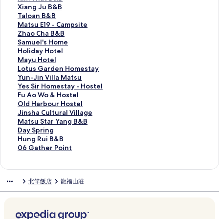
t
H
i
a
u
S
l
i
X
Xiang Ju B&B
e
o
a
H
A
i
i
m
i
T
Taloan B&B
l
t
o
o
N
r
g
T
a
a
M
Matsu E19 - Campsite
的
e
Z
u
a
H
h
h
n
l
a
Z
Zhao Cha B&B
連
l
h
s
n
o
t
a
g
o
t
h
S
Samuel's Home
結
的
u
e
J
m
B
t
J
a
s
a
a
H
Holiday Hotel
連
的
的
i
e
&
B
u
n
u
o
m
o
M
Mayu Hotel
結
連
連
n
s
B
&
B
B
E
C
u
l
a
L
Lotus Garden Homestay
結
結
g
t
的
B
&
&
1
h
e
i
y
o
Y
Yun-Jin Villa Matsu
B
a
連
的
B
B
9
a
l
d
u
t
u
Y
Yes Sir Homestay - Hostel
&
y
結
連
的
的
-
B
'
a
H
u
n
e
F
Fu Ao Wo & Hostel
B
I
結
連
連
C
&
s
y
o
s
-
s
u
O
Old Harbour Hostel
的
I
結
結
a
B
H
H
t
G
J
S
A
l
J
Jinsha Cultural Village
連
-
m
的
o
o
e
a
i
i
o
d
i
M
Matsu Star Yang B&B
結
H
p
連
m
t
l
r
n
r
W
H
n
a
D
Day Spring
o
s
結
e
e
的
d
V
H
o
a
s
t
a
H
Hung Rui B&B
s
i
的
l
連
e
i
o
&
r
h
s
y
u
0
06 Gather Point
t
t
連
的
結
n
l
m
H
b
a
u
S
n
6
e
e
結
連
H
l
e
o
o
C
S
p
g
G
l
的
結
o
a
s
s
u
u
t
r
R
a
北竿飯店
龍福山莊
的
連
m
M
t
t
r
l
a
i
u
t
連
結
e
a
a
e
H
t
r
n
i
h
結
s
t
y
l
o
u
Y
g
B
e
t
s
-
的
s
r
a
的
&
r
a
u
H
連
t
a
n
連
B
P