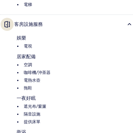
電梯
客房設施服務
娛樂
電視
居家配備
空調
咖啡機/沖茶器
電熱水壺
拖鞋
一夜好眠
遮光布/窗簾
隔音設施
提供床單
衛浴