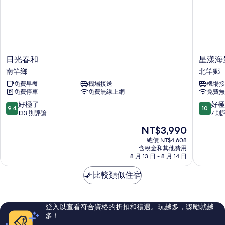
日
星
日光春和
星漾海
光
漾
南竿鄉
北竿鄉
春
海
免費早餐
機場接送
機場接
和
景
免費停車
免費無線上網
免費無
南
民
竿
宿
9.4
10.0
好極了
好極
9.4
10
鄉
北
分，
分，
133 則評論
7 則
竿
滿
滿
現
NT$3,990
鄉
分
分
在
10
10
總價 NT$4,608
價
含稅金和其他費用
分，
分，
格
8 月 13 日 - 8 月 14 日
好
好
為
極
極
NT$3,990
比較類似住宿
了，
了，
133
7
則
則
評
評
登入以查看符合資格的折扣和禮遇。玩越多，獎勵就越
論
論
多！