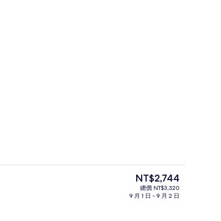
接待櫃台
目
NT$2,744
前
總價 NT$3,320
的
9 月 1 日 - 9 月 2 日
季節性室外游泳池，開放時間為 08:00 至 21:00，提供日光浴躺椅
外觀
價
格
是