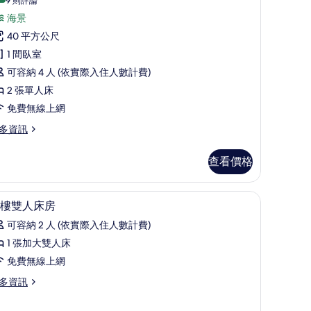
豪
(9
9 則評論
則
華
海景
評
雙
40 平方公尺
論)
床
1 間臥室
,
可容納 4 人 (依實際入住人數計費)
非
2 張單人床
吸
免費無線上網
煙
多資訊
房
查看價格
的
所
| 高級寢具、客房內保險箱、書桌、筆電工作空間
高級寢具、客房內保險箱、書桌、筆電工作空
顯
有
11
樓雙人床房
示
相
可容納 2 人 (依實際入住人數計費)
東
片
1 張加大雙人床
樓
免費無線上網
雙
多資訊
人
床