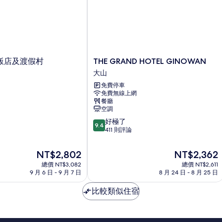
相
詳
情
片
THE
飯店及渡假村
THE GRAND HOTEL GINOWAN
GRAND
大山
HOTEL
免費停車
GINOWAN
免費無線上網
大
餐廳
山
空調
9.4
好極了
9.4
分，
411 則評論
滿
分
現
現
NT$2,802
NT$2,362
10
在
在
總價 NT$3,082
總價 NT$2,611
分，
價
價
9 月 6 日 - 9 月 7 日
8 月 24 日 - 8 月 25 日
好
格
格
極
為
為
比較類似住宿
了，
NT$2,802
NT$2,362
411
則
評