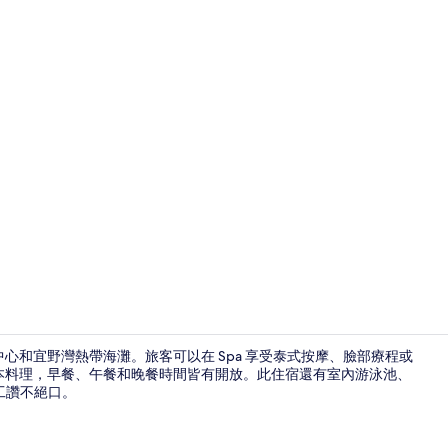
大廳酒吧
中心和宜野灣熱帶海灘。旅客可以在 Spa 享受泰式按摩、臉部療程或
供日本料理，早餐、午餐和晚餐時間皆有開放。此住宿還有室內游泳池、
工讚不絕口。
室內游泳池和