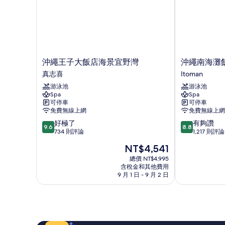
的
有
詳
相
情
片
沖
沖
沖繩王子大飯店海景宜野灣
沖繩南海灘
繩
繩
真志喜
Itoman
王
南
游泳池
游泳池
子
海
Spa
Spa
大
灘
可停車
可停車
飯
飯
免費無線上網
免費無線上網
店
店
9.6
8.8
好極了
有夠讚
海
及
9.6
8.8
分，
分，
734 則評論
1,217 則評論
景
渡
滿
滿
宜
假
現
NT$4,541
分
分
野
村
在
10
10
總價 NT$4,995
灣
Itoman
價
含稅金和其他費用
分，
分，
真
格
9 月 1 日 - 9 月 2 日
好
有
志
為
極
夠
喜
NT$4,541
了，
讚，
734
1,217
則
則
評
評