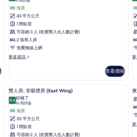
片
雙
(6
6 則評論
(Moderate)
情
則
床
海景
的
評
詳
房,
43 平方公尺
情
論)
非
1 間臥室
吸
可容納 3 人 (依實際入住人數計費)
房
煙
2 張單人床
房
免費無線上網
(East
更
更
更多資訊
更
多
多
Wing
雙
豪
Type
格
查看價格
床
華
B)
房,
雙
的
非
床
桌、筆電工作空間
雙人房, 非吸煙房 (East Wing) 
顯
7
吸
房,
雙人房, 非吸煙房 (East Wing)
東
所
示
煙
非
好極了
有
房
9.4
吸
9.4 分，滿分 10 分
雙
(16
16 則評論
(East
煙
相
則
人
海景
Wing
房
片
評
Type
的
房,
30 平方公尺
B)
詳
論)
更
更
非
1 間臥室
的
情
多
詳
吸
可容納 2 人 (依實際入住人數計費)
東