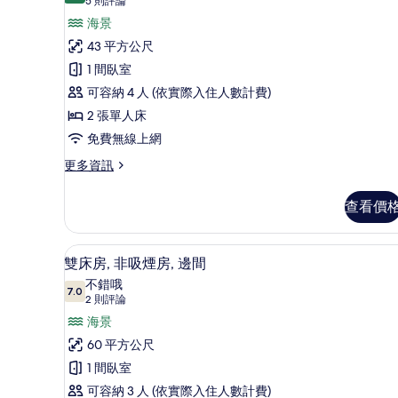
所
雙
(5
5 則評論
雙
則
有
床
海景
人
評
相
房,
43 平方公尺
床
論)
的
片
非
1 間臥室
詳
吸
可容納 4 人 (依實際入住人數計費)
情
煙
2 張單人床
房
免費無線上網
(East
更
更多資訊
多
Wing
雙
Type
查看價
床
A)
房,
的
非
高級寢具、客房內保險箱、書
顯
11
吸
雙床房, 非吸煙房, 邊間
所
示
煙
不錯哦
有
房
7.0
7.0 分，滿分 10 分
雙
(2
2 則評論
(East
相
則
床
海景
Wing
片
評
Type
房,
60 平方公尺
A)
論)
非
1 間臥室
的
詳
吸
可容納 3 人 (依實際入住人數計費)