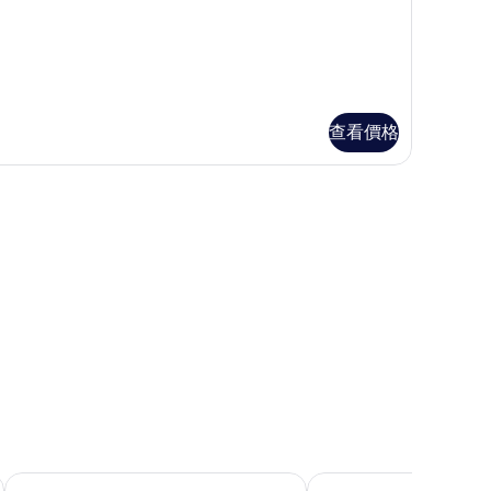
房
的
所
有
查看價格
相
片
工作空間
大美居沖繩殘波岬度假村
宜野灣月亮海飯店及公