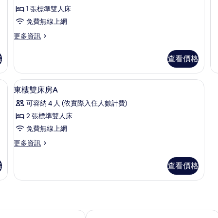
情
樓
煙
1 張標準雙人床
雙
房
免費無線上網
人
床
(East
更
更多資訊
房
多
Wing)
的
雙
的
詳
格
查看價格
人
情
所
房,
非
有
桌、筆電工作空間
高級寢具、客房內保險箱、書桌、筆電
顯
18
吸
東樓雙床房A
相
示
煙
可容納 4 人 (依實際入住人數計費)
房
片
東
(East
2 張標準雙人床
樓
Wing)
免費無線上網
的
雙
詳
更
更多資訊
床
情
多
房
東
格
查看價格
樓
A
雙
的
床
房
所
A
有
的
店及渡假村
THE GRAND HOTEL GINOWAN