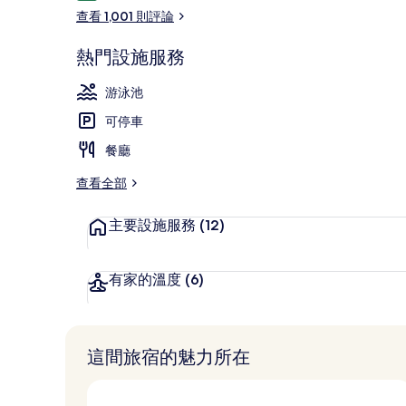
論
查看 1,001 則評論
熱門設施服務
雙床房, 非吸煙
游泳池
可停車
餐廳
查看全部
主要設施服務
(12)
有家的溫度
(6)
這間旅宿的魅力所在