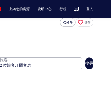
上架您的房源
說明中心
行程
登入
分享
儲存
旅客
搜尋