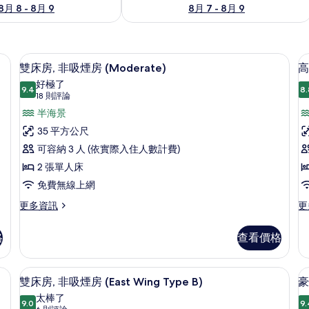
8月 8 - 8月 9
8月 7 - 8月 9
桌、筆電工作空間
高級寢具、客房內保險箱、書桌、筆電
顯
9
雙床房, 非吸煙房 (Moderate)
高
示
好極了
9.4
8.
9.4 分，滿分 10 分
雙
(18
18 則評論
則
床
半海景
評
房,
35 平方公尺
論)
非
可容納 3 人 (依實際入住人數計費)
吸
2 張單人床
煙
免費無線上網
房
更
更
更多資訊
更
多
多
(Moderate)
雙
高
的
格
查看價格
床
級
所
房,
雙
非
床
g Type A) | 高級寢具、客房內保險箱、書桌、筆電工作空間
有
雙床房, 非吸煙房 (East Wing Ty
顯
10
吸
房
雙床房, 非吸煙房 (East Wing Type B)
豪
相
示
煙
的
太棒了
房
9.0
詳
9.
9.0 分，滿分 10 分