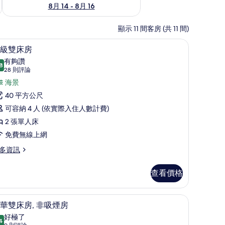
8月 14 - 8月 16
顯示 11 間客房 (共 11 間)
工作空間
高級寢具、客房內保險箱、書桌、筆電工作空
顯
10
級雙床房
示
有夠讚
8
8.8 分，滿分 10 分
高
(28
28 則評論
則
級
海景
評
雙
40 平方公尺
論)
床
可容納 4 人 (依實際入住人數計費)
房
2 張單人床
的
免費無線上網
所
多資訊
有
查看價格
相
片
pe B) | 高級寢具、客房內保險箱、書桌、筆電工作空間
高級寢具、客房內保險箱、書桌、筆電工作空
顯
11
華雙床房, 非吸煙房
示
好極了
4
9.4 分，滿分 10 分