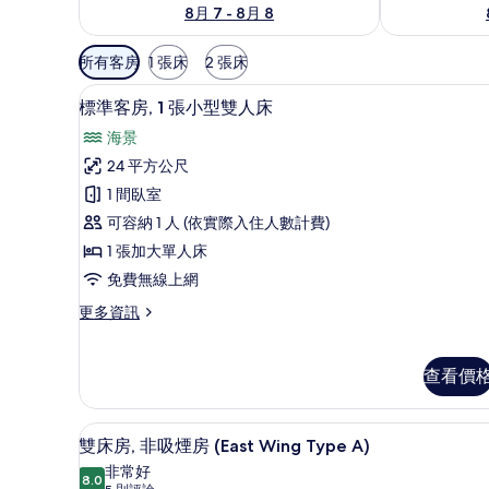
8月 7 - 8月 8
可
所有客房
1 張床
2 張床
用
高級寢具、客房內保險箱、書
顯
的
5
標準客房, 1 張小型雙人床
示
客
海景
房
標
24 平方公尺
篩
準
1 間臥室
選
客
條
可容納 1 人 (依實際入住人數計費)
房,
件
1 張加大單人床
1
免費無線上網
張
更
更多資訊
小
多
型
標
準
雙
查看價
客
人
房,
1
床
雙床房, 非吸煙房 (East Win
顯
12
雙床房, 非吸煙房 (East Wing Type A)
張
的
示
小
非常好
8.0
型
8.0 分，滿分 10 分