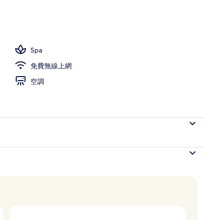
房 (East Wing Type A) | 高級寢具、客房內保險箱、書桌、筆電工作空間
Spa
免費無線上網
空調