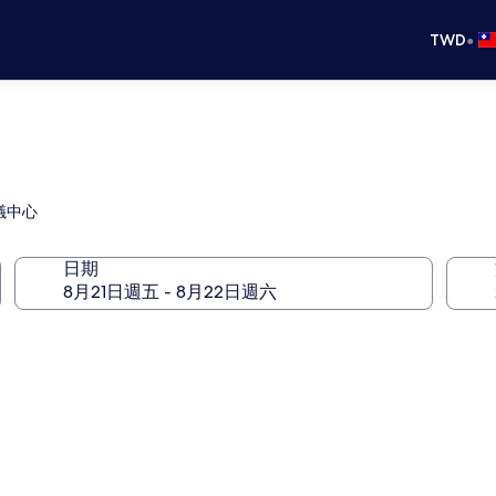
•
TWD
議中心
日期