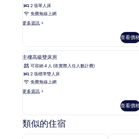
情
煙
2 張單人床
房,
免費無線上網
邊
更
更多資訊
多
間
雙
查看價
的
床
房,
所
非
高級寢具、客房內保險箱、書
顯
有
5
吸
主樓高級雙床房
示
煙
相
可容納 4 人 (依實際入住人數計費)
房,
主
片
邊
2 張標準雙人床
樓
間
免費無線上網
的
高
詳
更
更多資訊
級
情
多
雙
主
查看價
樓
床
高
房
級
類似的住宿
雙
的
床
所
房
沖繩王子大飯店海景宜野灣
沖繩南海灘飯