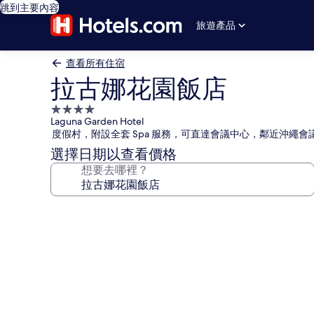
跳到主要內容
旅遊產品
查看所有住宿
拉古娜花園飯店
4.0
Laguna Garden Hotel
星
度假村，附設全套 Spa 服務，可直達會議中心，鄰近沖繩會
級
選擇日期以查看價格
住
想要去哪裡？
宿
拉
古
娜
花
園