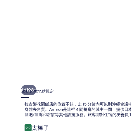
飯
店
的
相
片
集
198+
簡介
客房
地點
規定
拉古娜花園飯店的位置不錯，走 15 分鐘內可以到沖繩會議
身體去角質。An-non是這裡 4 間餐廳的其中一間，提
酒吧/酒廊和浴缸等其他設施服務。旅客都對住宿的友善員
評
太棒了
9.0
9.0 分，滿分 10 分，