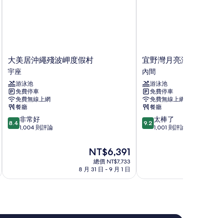
大
宜
大美居沖繩殘波岬度假村
宜野灣月亮海飯店及
美
野
宇座
內間
居
灣
游泳池
游泳池
沖
月
免費停車
免費停車
繩
亮
免費無線上網
免費無線上網
殘
海
餐廳
餐廳
波
飯
8.4
9.2
非常好
太棒了
岬
店
8.4
9.2
分，
分，
1,004 則評論
1,001 則評論
度
及
滿
滿
假
公
分
分
村
寓
現
NT$6,391
10
10
宇
內
在
總價 NT$7,733
分，
分，
座
間
價
8 月 31 日 - 9 月 1 日
9
非
太
格
常
棒
為
好，
了，
NT$6,391
1,004
1,001
則
則
評
評