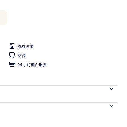
ndominium B Type) | 高級寢具、羽絨被、書桌、隔音
洗衣設施
空調
24 小時櫃台服務