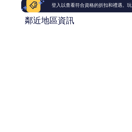
論
論
登入以查看符合資格的折扣和禮遇。玩
鄰近地區資訊