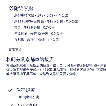
附近景點
京都車站大樓
- 步行 6 分鐘
- 0.5 公里
京都 TERRSA 音樂廳
- 步行 6 分鐘
- 0.5 公里
地
東寺
- 步行 8 分鐘
- 0.7 公里
河原町通
- 步行 10 分鐘
- 0.9 公里
京都塔
- 步行 12 分鐘
- 1.0 公里
查看更多
格朗茲凱京都車站飯店
格朗茲凱京都車站飯店的位置不錯，走 15 分鐘可以到河原町通和
備，還有配備全浸式浴缸和 LCD 液晶電視，提供旅客舒適的住宿
離大眾運輸工具不遠，走路到九條站只要 7 分鐘。
住宿規模
15 間出租公寓
入住/退房