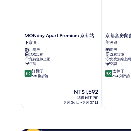
的
詳
情
MONday
京
MONday Apart Premium 京都站
京都套房蘭
Apart
都
下京區
美波區
Premium
套
小廚房
廚房
京
房
洗衣設施
洗衣設施
都
蘭
免費無線上網
免費無線上網
站
多
空調
空調
下
爾
9.6
9.0
好極了
太棒了
京
住
9.6
9.0
分，
分，
675 則評論
624 則評論
區
宅
滿
滿
飯
分
分
店
現
NT$1,592
10
10
美
在
分，
分，
總價 NT$1,751
波
價
好
太
8 月 26 日 - 8 月 27 日
區
格
極
棒
為
了，
了，
NT$1,592
675
624
則
則
評
評