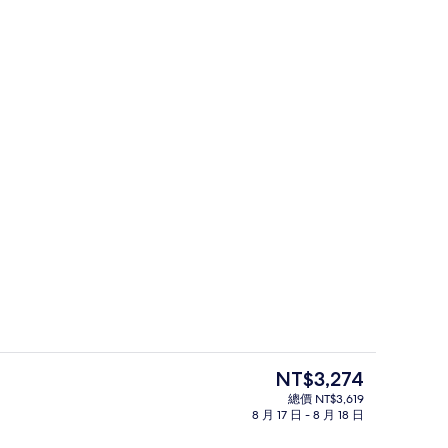
ndominium A Type) | 高級寢具、羽絨被、書桌、隔音
大型冰箱、微波爐、爐台、電熱水壺
目
NT$3,274
前
總價 NT$3,619
的
8 月 17 日 - 8 月 18 日
ndominium A Type) | 高級寢具、羽絨被、書桌、隔音
奢華套房 (Condominium B Type
價
格