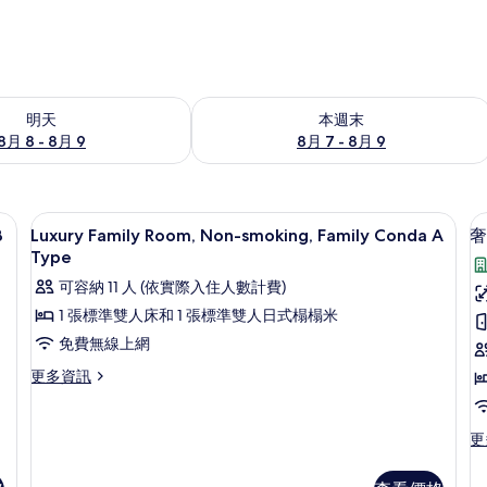
8 - 8月 9) 的供應情況
查看本週末 (8月 7 - 8月 9) 的供應情況
明天
本週末
8月 8 - 8月 9
8月 7 - 8月 9
住宿內部
顯
1
B
Luxury Family Room, Non-smoking, Family Conda A
奢
示
Type
Luxury
可容納 11 人 (依實際入住人數計費)
Family
1 張標準雙人床和 1 張標準雙人日式榻榻米
Room,
免費無線上網
Non-
更
更多資訊
smoking,
(
多
Family
Luxury
A
Conda
Family
更
更
T
A
Room,
多
Non-
Type
奢