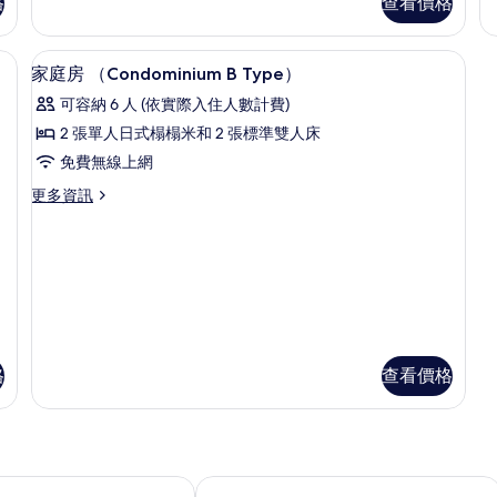
格
查看價格
smoking,
華
的
Family
套
所
Conda
房
 Type) | 高級寢具、羽絨被、書桌、隔音
高級寢具、羽絨被、書桌、隔音
顯
A
22
(C
家庭房 （Condominium B Type）
有
Type
示
A
相
可容納 6 人 (依實際入住人數計費)
的
Ty
家
詳
的
片
2 張單人日式榻榻米和 2 張標準雙人床
情
庭
詳
免費無線上網
情
房
更
更多資訊
（Condominium
多
B
家
庭
Type）
房
的
（Condominium
B
所
Type）
有
的
相
詳
格
查看價格
情
片
爾住宅飯店
MONday Apart Premium 京都站鴨川