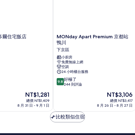
MONday
多爾住宅飯店
MONday Apart Premium 京都站
Apart
鴨川
Premium
下京區
京
都
小廚房
免費無線上網
站
空調
鴨
24 小時櫃台服務
川
9.8
下
好極了
9.8
分，
京
244 則評論
滿
區
現
現
NT$1,281
NT$3,106
分
在
在
10
總價 NT$1,409
總價 NT$3,417
價
價
8 月 31 日 - 9 月 1 日
8 月 26 日 - 8 月 27 日
分，
格
格
好
為
為
比較類似住宿
極
NT$1,281
NT$3,106
了，
244
則