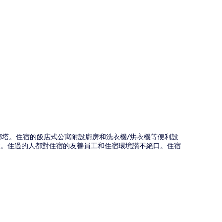
圖
京都塔。住宿的飯店式公寓附設廚房和洗衣機/烘衣機等便利設
體驗。住過的人都對住宿的友善員工和住宿環境讚不絕口。住宿