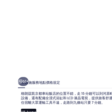
京
都
車
站
飯
店
的
相
片
集
61+
簡介
設施服務
地點
價格
規定
格朗茲凱京都車站飯店的位置不錯，走 15 分鐘可以到河
設備，還有配備全浸式浴缸和 LCD 液晶電視，提供旅客
住宿離大眾運輸工具不遠，走路到九條站只要 7 分鐘。
VIP Access