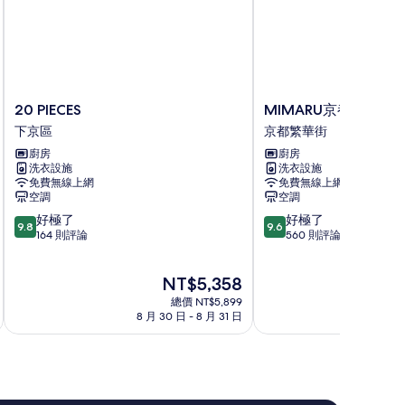
20
MIMARU
20 PIECES
MIMARU京都 新町三
PIECES
京
下京區
京都繁華街
下
都
廚房
廚房
京
新
洗衣設施
洗衣設施
區
町
免費無線上網
免費無線上網
三
空調
空調
條
9.8
9.6
好極了
好極了
京
9.8
9.6
分，
分，
164 則評論
560 則評論
都
滿
滿
繁
分
分
華
現
NT$5,358
10
10
街
在
分，
分，
總價 NT$5,899
價
好
好
8 月 30 日 - 8 月 31 日
9
格
極
極
為
了，
了，
NT$5,358
164
560
則
則
評
評