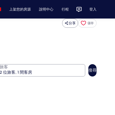
上架您的房源
說明中心
行程
登入
分享
儲存
旅客
搜尋