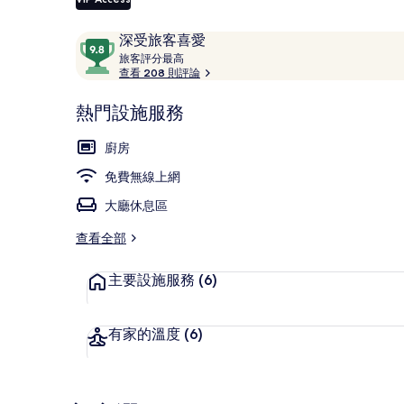
評
9.8
深受旅客喜愛
論
旅
分，
旅客評分最高
客
查看 208 則評論
滿
奢華套房 (Co
評
分
分
熱門設施服務
10，
最
深
高
廚房
受
免費無線上網
旅
客
大廳休息區
喜
愛
查看全部
主要設施服務
(6)
有家的溫度
(6)