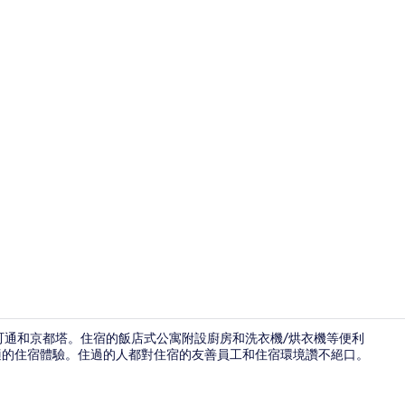
奢華套房 (Co
原町通和京都塔。住宿的飯店式公寓附設廚房和洗衣機/烘衣機等便利
舒適的住宿體驗。住過的人都對住宿的友善員工和住宿環境讚不絕口。
奢華套房 (Co