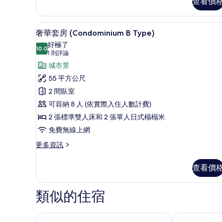
查看價
smoking,
的
Family
所
Conda
奢華套房 (Condominium B
顯
B
48
奢華套房 (Condominium B Type)
有
Type
示
好極了
相
的
10.0
10.0 分，滿分 10 分
奢
(1
1 則評論
詳
片
則
情
華
城市景
評
套
55 平方公尺
論)
房
2 間臥室
(Condominium
可容納 8 人 (依實際入住人數計費)
B
2 張標準雙人床和 2 張單人日式榻榻米
Type)
免費無線上網
的
更
更多資訊
所
多
奢
有
查看價
華
相
套
房
片
類似的住宿
(Condominium
B
Type)
MONday Apart Premium 京都站
京都套房蘭多