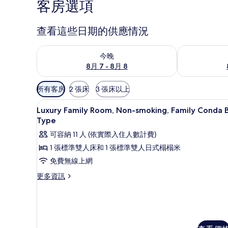
客房選項
查看這些日期的供應情況
查看今晚 (8月 7 - 8月 8) 的供應情況
查看明天 (8月 
今晚
8月 7 - 8月 8
可
所有客房
2 張床
3 張床以上
用
住宿內部
顯
的
1
Luxury Family Room, Non-smoking, Family Conda 
示
客
Type
房
Luxury
可容納 11 人 (依實際入住人數計費)
篩
Family
1 張標準雙人床和 1 張標準雙人日式榻榻米
選
Room,
免費無線上網
條
Non-
件
更
更多資訊
smoking,
多
Family
Luxury
Conda
Family
B
Room,
Non-
Type