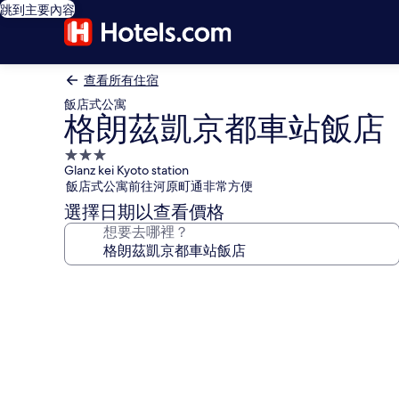
跳到主要內容
查看所有住宿
飯店式公寓
格朗茲凱京都車站飯店
3.0
Glanz kei Kyoto station
星
飯店式公寓前往河原町通非常方便
級
選擇日期以查看價格
住
想要去哪裡？
宿
格
朗
茲
凱