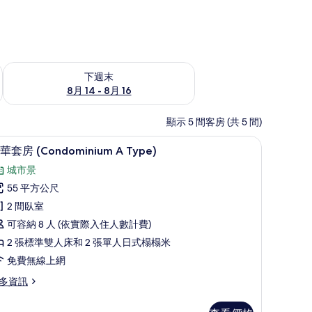
查看下週末 (8月 14 - 8月 16) 的供應情況
下週末
8月 14 - 8月 16
顯示 5 間客房 (共 5 間)
奢華套房 (Condominium A Type) | 高
顯
42
華套房 (Condominium A Type)
示
城市景
奢
55 平方公尺
華
2 間臥室
套
可容納 8 人 (依實際入住人數計費)
房
2 張標準雙人床和 2 張單人日式榻榻米
Condominium
免費無線上網
多資訊
ype)
的