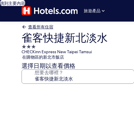
跳到主要內容
旅遊產品
查看所有住宿
雀客快捷新北淡水
3.0
CHECKinn Express New Taipei Tamsui
星
在購物區的新北市飯店
級
選擇日期以查看價格
住
想要去哪裡？
宿
雀
客
快
捷
新