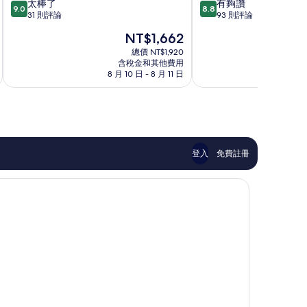
9.0
8.8
太棒了
有夠讚
區
店
9.0
8.8
分，
分，
31 則評論
93 則評論
淡
滿
滿
水
現
NT$1,662
分
分
區
在
10
10
總價 NT$1,920
價
含稅金和其他費用
分，
分，
格
8 月 10 日 - 8 月 11 日
8 
太
有
為
棒
夠
NT$1,662
了，
讚，
31
93
則
則
評
評
論
論
登入
免費註冊