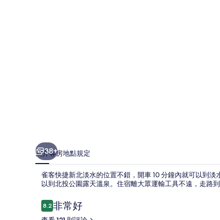
北
淡
水
的
相
片
集
38+
簡介
客房
地點
規定
雀客快捷新北淡水的位置不錯，開車 10 分鐘內就可以到
以到北投公園露天溫泉。住宿離大眾運輸工具不遠，走路到捷
評
非常好
8.2
8.2 分，滿分 10 分，
論
查看 121 則評論