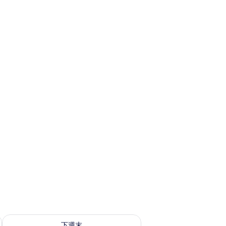
NT$1,131
查看下週末 (8月 14 - 8月 16) 的供應情況
下週末