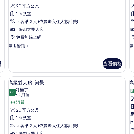
高
片
戶
20 平方公尺
級
的
1 間臥室
詳
雙
情
可容納 2 人 (依實際入住人數計費)
人
1 張加大雙人床
房,
免費無線上網
城
更
更
更多資訊
更
市
多
多
景
高
豪
級
華
格
查看價格
觀
雙
四
的
人
人
房,
房
遮光布/窗簾、隔音、免費無線上網
高級雙人房, 河景 | 客房景觀
顯
所
3
高級雙人房, 河景
高
城
的
示
有
市
詳
好極了
9.6
景
情
9.6 分，滿分 10 分
高
(5
相
5 則評論
觀
則
級
河景
片
的
評
雙
20 平方公尺
詳
論)
情
人
1 間臥室
房,
可容納 2 人 (依實際入住人數計費)
房
1 張加大雙人床