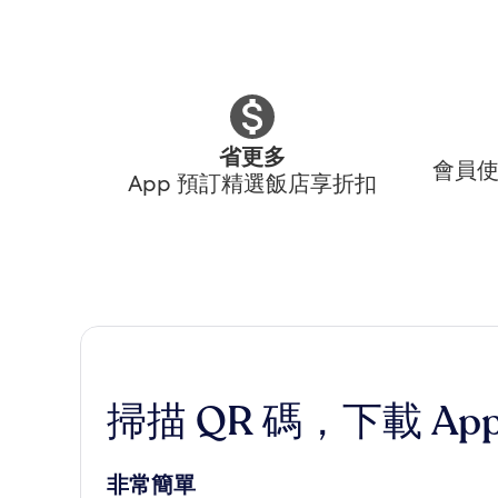
省更多
會員使
App 預訂精選飯店享折扣
掃描 QR 碼，下載 Ap
非常簡單