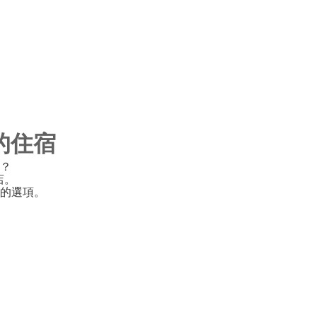
你的住宿
？
店。
的選項。