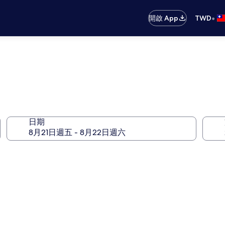
•
開啟 App
TWD
日期