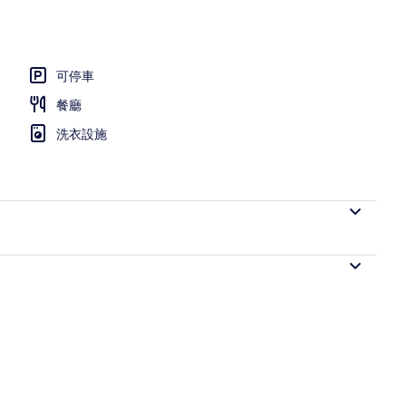
可停車
餐廳
洗衣設施