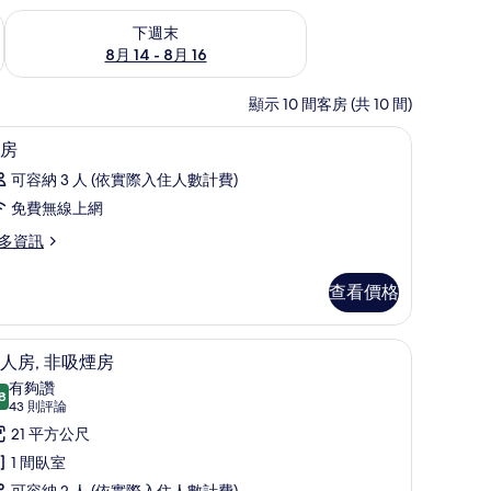
查看下週末 (8月 14 - 8月 16) 的供應情況
下週末
8月 14 - 8月 16
顯示 10 間客房 (共 10 間)
兒床
羽絨被、書桌、遮光布/窗簾、搖籃/嬰兒床
顯
12
房
示
可容納 3 人 (依實際入住人數計費)
客
免費無線上網
房
多資訊
的
所
查看價格
有
相
兒床
羽絨被、書桌、遮光布/窗簾、搖籃/嬰兒床
顯
8
人房, 非吸煙房
片
示
有夠讚
8
8.8 分，滿分 10 分
雙
(43
43 則評論
則
人
21 平方公尺
評
,
1 間臥室
論)
可容納 2 人 (依實際入住人數計費)