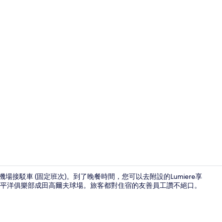
大廳
免費機場接駁車 (固定班次)。到了晚餐時間，您可以去附設的Lumiere享
平洋俱樂部成田高爾夫球場。旅客都對住宿的友善員工讚不絕口。
羽絨被、書桌