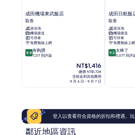
成
成
成田機場東武飯店
成田日航飯
田
田
取香
取香
機
日
游泳池
游泳池
場
航
機場接送
機場接送
東
飯
可停車
可停車
武
店
免費無線上網
免費無線上網
飯
取
8.8
9.2
有夠讚
太棒了
店
香
8.8
9.2
分，
分，
7,217 則評論
5,077 則評
取
滿
滿
香
現
NT$1,416
分
分
在
10
10
總價 NT$1,728
價
含稅金和其他費用
分，
分，
格
9 月 6 日 - 9 月 7 日
有
太
為
夠
棒
NT$1,416
讚，
了，
7,217
5,077
則
則
評
評
論
論
登入以查看符合資格的折扣和禮遇。玩
鄰近地區資訊