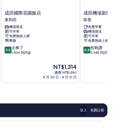
成
成
成田國際花園飯店
成田機場新館東橫 IN
田
田
東和田
取香
國
機
機場接送
免費早餐
際
場
可停車
機場接送
花
新
免費無線上網
可停車
園
館
餐廳
免費無線上網
飯
東
9.0
8.8
太棒了
有夠讚
店
橫
9.0
8.8
分，
分，
1,504 則評論
3,348 則評論
東
INN
滿
滿
和
取
分
分
田
香
現
NT$1,314
10
10
在
總價 NT$1,590
分，
分，
價
8 月 30 日 - 8 月 31 日
8 
太
有
格
棒
夠
為
了，
讚，
NT$1,314
1,504
3,348
則
則
評
評
論
論
登入
免費註冊