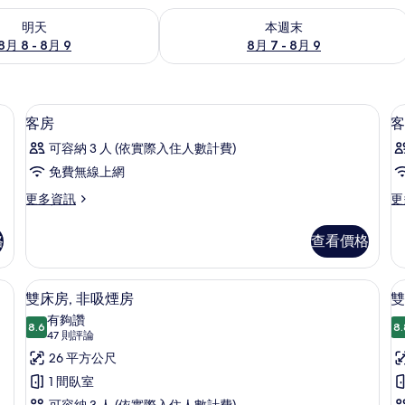
8 - 8月 9) 的供應情況
查看本週末 (8月 7 - 8月 9) 的供應情況
明天
本週末
8月 8 - 8月 9
8月 7 - 8月 9
搖籃/嬰兒床
羽絨被、書桌、遮光布/窗簾、搖籃/嬰
顯
13
客房
客
示
可容納 3 人 (依實際入住人數計費)
客
免費無線上網
房
更
更
更多資訊
更
的
多
多
所
客
客
格
查看價格
房
房
有
的
的
相
詳
詳
搖籃/嬰兒床
羽絨被、書桌、遮光布/窗簾、搖籃/嬰
顯
8
情
情
雙床房, 非吸煙房
雙
片
示
有夠讚
8.6
8.
8.6 分，滿分 10 分
雙
(47
47 則評論
則
床
26 平方公尺
評
房,
1 間臥室
房
論)
可容納 3 人 (依實際入住人數計費)