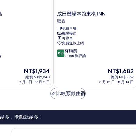
成
店
成田機場本館東橫 INN
田
取香
機
免費早餐
場
機場接送
本
可停車
館
免費無線上網
東
8.8
有夠讚
橫
8.8
分，
論
2,045 則評論
INN
滿
取
分
香
現
現
NT$1,934
NT$1,682
10
在
在
總價 NT$2,340
總價 NT$1,857
分，
價
價
9 月 1 日 - 9 月 2 日
8 月 12 日 - 8 月 13 日
有
格
格
夠
為
為
比較類似住宿
讚，
NT$1,934
NT$1,682
2,045
則
評
論
越多，獎勵就越多！