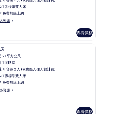
非
吸
1 張標準雙人床
煙
免費無線上網
房
多資訊
的
查看價格
所
有
兒床
羽絨被、書桌、遮光布/窗簾、搖籃/嬰兒床
顯
相
8
房
示
片
21 平方公尺
客
1 間臥室
房
可容納 2 人 (依實際入住人數計費)
的
1 張標準雙人床
所
免費無線上網
有
多資訊
相
片
查看價格