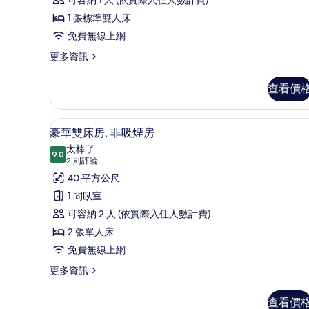
非
吸
1 張標準雙人床
煙
免費無線上網
房
更
更多資訊
多
的
單
查看價
所
人
房,
有
非
豪華雙床房, 非吸煙房 | 羽絨
顯
相
8
吸
豪華雙床房, 非吸煙房
示
煙
片
太棒了
房
9.0
9.0 分，滿分 10 分
豪
(2
2 則評論
的
則
華
40 平方公尺
詳
評
情
雙
1 間臥室
論)
床
可容納 2 人 (依實際入住人數計費)
房,
2 張單人床
非
免費無線上網
吸
更
更多資訊
多
煙
豪
查看價
房
華