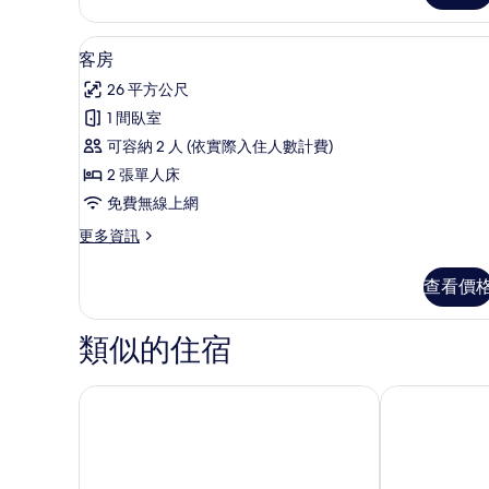
雙
的
床
羽絨被、書桌、遮光布/窗簾、
顯
所
8
房,
客房
示
非
有
26 平方公尺
吸
客
相
煙
1 間臥室
房
片
房
可容納 2 人 (依實際入住人數計費)
的
的
詳
2 張單人床
所
情
免費無線上網
有
更
更多資訊
相
多
片
客
查看價
房
的
詳
類似的住宿
情
成田機場東武飯店
成田日航飯店