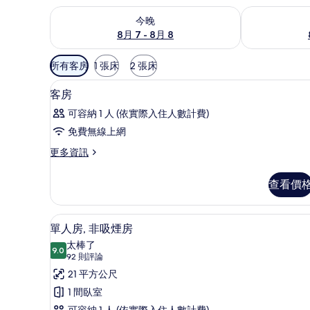
查看今晚 (8月 7 - 8月 8) 的供應情況
查看明天 (8月 
今晚
8月 7 - 8月 8
可
所有客房
1 張床
2 張床
用
羽絨被、書桌、遮光布/窗簾、
顯
的
12
客房
示
客
可容納 1 人 (依實際入住人數計費)
房
客
免費無線上網
篩
房
選
更
更多資訊
的
多
條
所
客
件
查看價
房
有
的
相
詳
羽絨被、書桌、遮光布/窗簾、
顯
8
情
單人房, 非吸煙房
片
示
太棒了
9.0
9.0 分，滿分 10 分
單
(92
92 則評論
則
人
21 平方公尺
評
房,
1 間臥室
論)
可容納 1 人 (依實際入住人數計費)