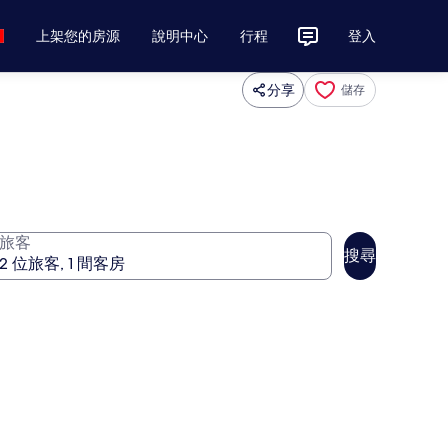
上架您的房源
說明中心
行程
登入
分享
儲存
旅客
搜尋