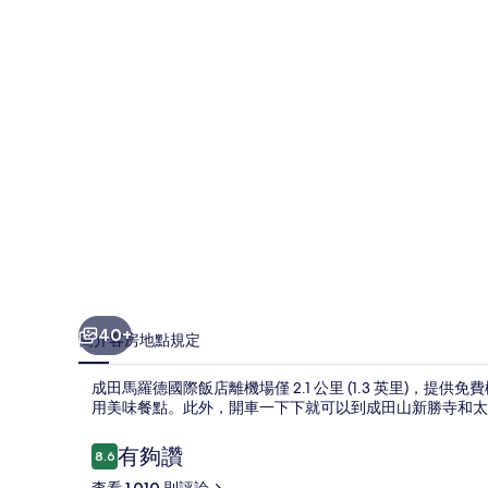
國
際
飯
店
的
相
片
集
40+
簡介
客房
地點
規定
成田馬羅德國際飯店離機場僅 2.1 公里 (1.3 英里)，提供
用美味餐點。此外，開車一下下就可以到成田山新勝寺和太
評
有夠讚
8.6
8.6 分，滿分 10 分，
論
查看 1,010 則評論