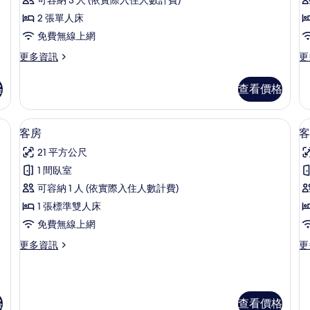
非
吸
2 張單人床
煙
免費無線上網
房
更
更
更多資訊
更
多
多
的
雙
雙
格
查看價格
所
床
人
房,
房,
有
非
非
被、書桌、遮光布/窗簾、搖籃/嬰兒床
羽絨被、書桌、遮光布/窗簾、搖籃/嬰
顯
相
8
吸
吸
客房
客
示
煙
煙
片
21 平方公尺
房
房
客
的
的
1 間臥室
房
詳
詳
可容納 1 人 (依實際入住人數計費)
情
情
的
1 張標準雙人床
所
免費無線上網
有
更
更
更多資訊
更
相
多
多
片
客
客
房
房
的
的
格
查看價格
詳
詳