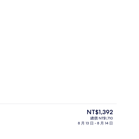
供應晚餐
目
NT$1,392
前
總價 NT$1,710
的
8 月 13 日 - 8 月 14 日
、遮光布/窗簾、搖籃/嬰兒床
外觀
價
格
是