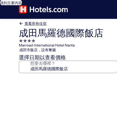
跳到主要內容
查看所有住宿
成田馬羅德國際飯店
4.0
Marroad International Hotel Narita
星
成田市飯店，設有餐廳
級
選擇日期以查看價格
住
想要去哪裡？
宿
成
田
馬
羅
德