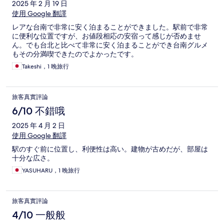
2025 年 2 月 19 日
使用 Google 翻譯
レアな台南で非常に安く泊まることができました。駅前で非常
に便利な位置ですが、お値段相応の安宿って感じが否めませ
ん。でも台北と比べて非常に安く泊まることができ台南グルメ
もその分満喫できたのでよかったです。
Takeshi，1 晚旅行
旅客真實評論
6/10 不錯哦
2025 年 4 月 2 日
使用 Google 翻譯
駅のすぐ前に位置し、利便性は高い。建物が古めだが、部屋は
十分な広さ。
YASUHARU，1 晚旅行
旅客真實評論
4/10 一般般