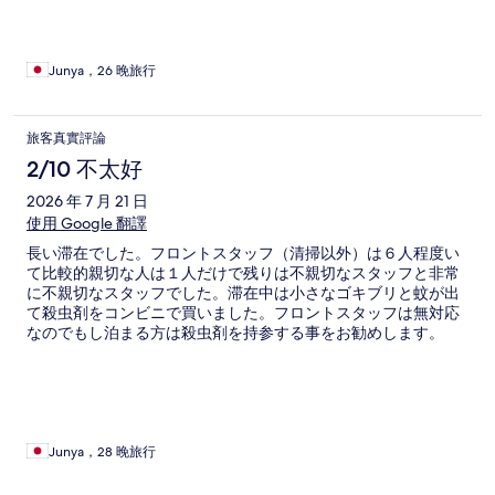
Junya，26 晚旅行
旅客真實評論
2/10 不太好
2026 年 7 月 21 日
使用 Google 翻譯
長い滞在でした。フロントスタッフ（清掃以外）は６人程度い
て比較的親切な人は１人だけで残りは不親切なスタッフと非常
に不親切なスタッフでした。滞在中は小さなゴキブリと蚊が出
て殺虫剤をコンビニで買いました。フロントスタッフは無対応
なのでもし泊まる方は殺虫剤を持参する事をお勧めします。
Junya，28 晚旅行