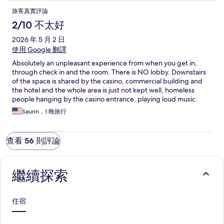
旅客真實評論
2/10 不太好
2026 年 5 月 2 日
使用 Google 翻譯
Absolutely an unpleasant experience from when you get in,
through check in and the room. There is NO lobby. Downstairs
of the space is shared by the casino, commercial building and
the hotel and the whole area is just not kept well, homeless
people hanging by the casino entrance, playing loud music.
Once you skip past the entrance and elevator to the 13th floor
Saurin，1 晚旅行
where the check in desk is, you hope it will get better. Hotel
lobby is on the 13th floor, and pictures and the sign up front on
Google Images mislead you to think that the entire building is
查看 56 則評論
the hotel. There are no signs for parking, I had to find a safe
spot to double park, go to the 13th floor to speak to the staff
only to find out they have no idea about parking. Even if the
hotel doesn't offer parking, the least they could offer is nearby
繼續探索
parking suggestions. They were clueless and one girl just left
coz her shift was over. I had to figure on my own. Turned out
there's a public city lot next door and with signs for the hotel
住宿
elevator and floor. There were better options available at this
price but I chose this coz of the location. Definitely would not