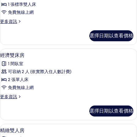
典
條
1 張標準雙人床
雙
件
免費無線上網
人
更
更多資訊
房
多
-
經
選擇日期以查看價格
典
無
雙
窗
人
經濟雙床房 | 免費無線上網
顯
1
房
房
經濟雙床房
示
-
的
1 間臥室
無
經
所
窗
可容納 2 人 (依實際入住人數計費)
濟
房
有
2 張單人床
的
雙
相
詳
免費無線上網
床
情
片
更
更多資訊
房
多
的
經
選擇日期以查看價格
濟
所
雙
有
床
精緻雙人房 | 免費無線上網
顯
4
房
精緻雙人房
相
示
的