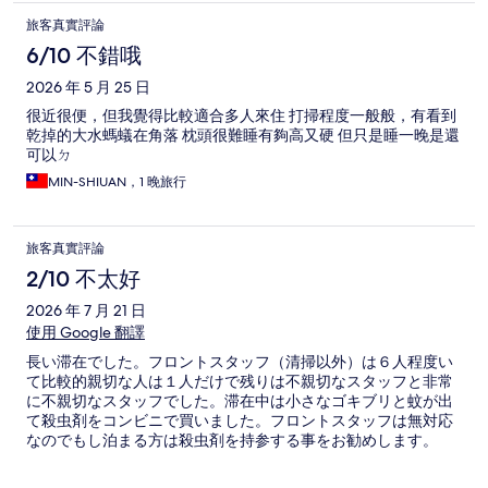
旅客真實評論
6/10 不錯哦
2026 年 5 月 25 日
很近很便，但我覺得比較適合多人來住 打掃程度一般般，有看到
乾掉的大水螞蟻在角落 枕頭很難睡有夠高又硬 但只是睡一晚是還
可以ㄉ
MIN-SHIUAN，1 晚旅行
旅客真實評論
2/10 不太好
2026 年 7 月 21 日
使用 Google 翻譯
長い滞在でした。フロントスタッフ（清掃以外）は６人程度い
て比較的親切な人は１人だけで残りは不親切なスタッフと非常
に不親切なスタッフでした。滞在中は小さなゴキブリと蚊が出
て殺虫剤をコンビニで買いました。フロントスタッフは無対応
なのでもし泊まる方は殺虫剤を持参する事をお勧めします。