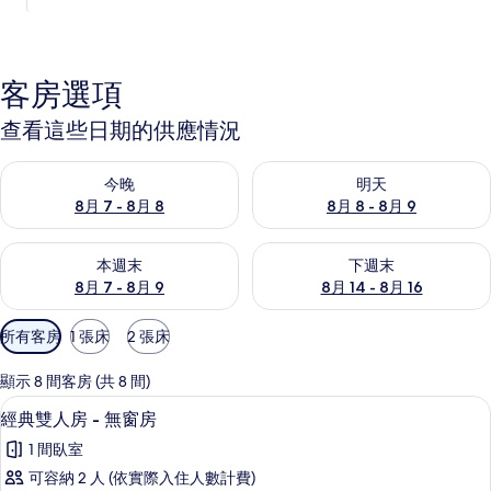
客房選項
查看這些日期的供應情況
查看今晚 (8月 7 - 8月 8) 的供應情況
查看明天 (8月 8 - 8月 9) 的
今晚
明天
8月 7 - 8月 8
8月 8 - 8月 9
查看本週末 (8月 7 - 8月 9) 的供應情況
查看下週末 (8月 14 - 8月 16)
本週末
下週末
8月 7 - 8月 9
8月 14 - 8月 16
可
所有客房
1 張床
2 張床
用
的
顯示 8 間客房 (共 8 間)
客
經典雙人房 - 無窗房 | 免費無線上網
顯
4
經典雙人房 - 無窗房
房
示
篩
1 間臥室
經
選
可容納 2 人 (依實際入住人數計費)