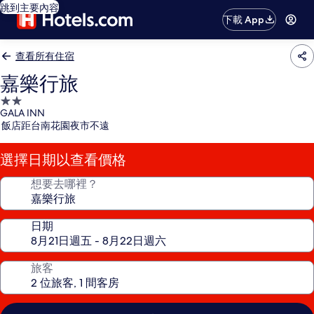
跳到主要內容
下載 App
查看所有住宿
嘉樂行旅
2.0
GALA INN
星
飯店距台南花園夜市不遠
級
住
選擇日期以查看價格
宿
想要去哪裡？
日期
旅客