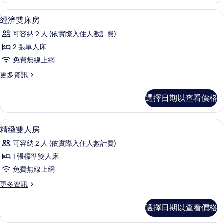
雙
窗
人
免費無線上網
顯
5
房
經濟雙床房
房)
示
(無
的
可容納 2 人 (依實際入住人數計費)
窗
經
房)
所
2 張單人床
濟
的
有
免費無線上網
詳
雙
情
相
更
更多資訊
床
多
片
房
經
選擇日期以查看價格
濟
的
雙
所
床
免費無線上網
顯
7
房
精緻雙人房
有
示
的
相
可容納 2 人 (依實際入住人數計費)
詳
精
情
片
1 張標準雙人床
緻
免費無線上網
雙
更
更多資訊
人
多
房
精
選擇日期以查看價格
緻
的
雙