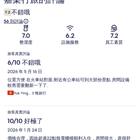
論
不錯哦
7.2
56 則評論
7.0
6.2
7.2
整潔度
設施服務
員工素質
評
旅客真實評論
論
6/10 不錯哦
2026 年 5 月 16 日
位置方便.在火車站對面.附近有公車站可到大部份景點.房間設備
較舊需要翻新一下了.
Yuk Ying，3 晚旅行
旅客真實評論
10/10 好極了
2026 年 1 月 24 日
價格合理，因故超過22點致電櫃檯順利入住，房間很大，床很舒