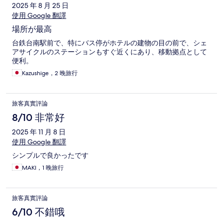
2025 年 8 月 25 日
使用 Google 翻譯
場所が最高
台鉄台南駅前で、特にバス停がホテルの建物の目の前で、シェ
アサイクルのステーションもすぐ近くにあり、移動拠点として
便利。
Kazushige，2 晚旅行
旅客真實評論
8/10 非常好
2025 年 11 月 8 日
使用 Google 翻譯
シンプルで良かったです
MAKI，1 晚旅行
旅客真實評論
6/10 不錯哦