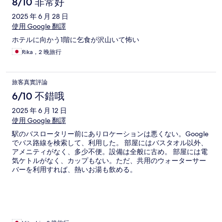
8/10 非常好
2025 年 6 月 28 日
使用 Google 翻譯
ホテルに向かう1階に乞食が沢山いて怖い
Rika，2 晚旅行
旅客真實評論
6/10 不錯哦
2025 年 6 月 12 日
使用 Google 翻譯
駅のバスロータリー前にありロケーションは悪くない。Google
でバス路線を検索して、利用した。 部屋にはバスタオル以外、
アメニティがなく、多少不便。設備は全般に古め。 部屋には電
気ケトルがなく、カップもない。ただ、共用のウォーターサー
バーを利用すれば、熱いお湯も飲める。