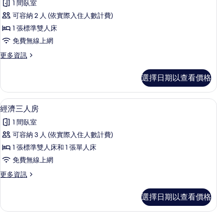
片
1 間臥室
詳
精
情
可容納 2 人 (依實際入住人數計費)
緻
1 張標準雙人床
雙
免費無線上網
人
更
更多資訊
房
多
的
精
選擇日期以查看價格
緻
所
雙
有
人
經濟三人房 | 免費無線上網
顯
4
房
經濟三人房
相
示
的
片
1 間臥室
詳
經
情
可容納 3 人 (依實際入住人數計費)
濟
1 張標準雙人床和 1 張單人床
三
免費無線上網
人
更
更多資訊
房
多
的
經
選擇日期以查看價格
濟
所
三