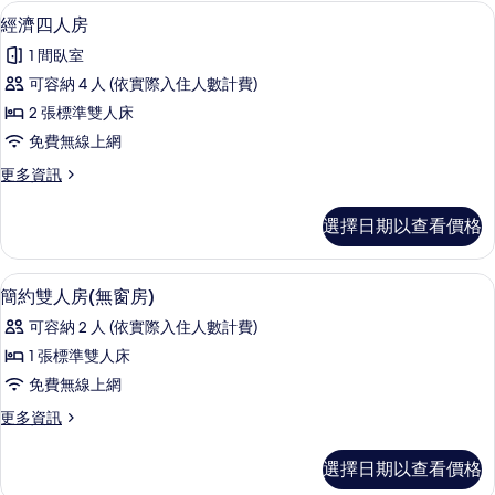
有
人
經濟四人房 | 免費無線上網
顯
1
房
經濟四人房
相
示
的
片
1 間臥室
詳
經
情
可容納 4 人 (依實際入住人數計費)
濟
2 張標準雙人床
四
免費無線上網
人
更
更多資訊
房
多
的
經
選擇日期以查看價格
濟
所
四
有
人
免費無線上網
顯
4
房
簡約雙人房(無窗房)
相
示
的
片
可容納 2 人 (依實際入住人數計費)
詳
簡
情
1 張標準雙人床
約
免費無線上網
雙
更
更多資訊
人
多
房
簡
選擇日期以查看價格
約
(無