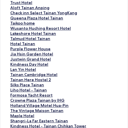
recommend it.
T
Trust Hotel
r
A
Aloft Tainan Anping
u
l
C
Check inn Select Tainan YongKang
s
o
h
Q
Queena Plaza Hotel Tainan
t
f
e
u
T
Taikoo home
H
t
c
e
a
W
Wusanto Huching Resort Hotel
o
T
k
e
i
u
L
Lakeshore Hotel Tainan
t
a
i
n
k
s
a
T
Talmud Hotel Tainan
e
i
n
a
o
a
k
a
H
Hotel Tainan
l
n
n
P
o
n
e
l
o
P
Purple Flower House
的
a
S
l
h
t
s
m
t
u
J
Jia Hsin Garden Hotel
連
n
e
a
o
o
h
u
e
r
i
J
Justwin Grand Hotel
結
A
l
z
m
H
o
d
l
p
a
u
K
Kindness Day Hotel
n
e
a
e
u
r
H
T
l
H
s
i
L
Lan Yin Hotel
p
c
H
的
c
e
o
a
e
s
t
n
a
T
Tainan Cambridge Hotel
i
t
o
連
h
H
t
i
F
i
w
d
n
a
T
Tainan Here Hostel 2
n
T
t
結
i
o
e
n
l
n
i
n
Y
i
a
S
Silks Place Tainan
g
a
e
n
t
l
a
o
G
n
e
i
n
i
i
L
Liho Hotel - Tainan
的
i
l
g
e
T
n
w
a
G
s
n
a
n
l
i
F
Formosa Yacht Resort
連
n
T
R
l
a
的
e
r
r
s
H
n
a
k
h
o
C
Crowne Plaza Tainan by IHG
結
a
a
e
T
i
連
r
d
a
D
o
C
n
s
o
r
r
H
Holland Village Motel Hua-Pin
n
i
s
a
n
結
H
e
n
a
t
a
H
P
H
m
o
o
T
The Vintage Maison Tainan
Y
n
o
i
a
o
n
d
y
e
m
e
l
o
o
w
l
h
M
Maple Hotel
o
a
r
n
n
u
H
H
H
l
b
r
a
t
s
n
l
e
a
S
Shangri-La Far Eastern Tainan
n
n
t
a
的
s
o
o
o
的
r
e
c
e
a
e
a
V
p
h
K
Kindness Hotel - Tainan Chihkan Tower