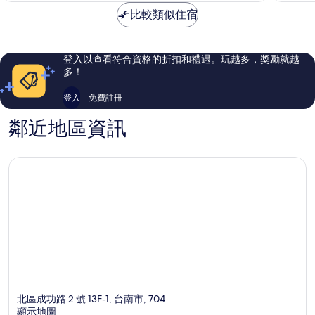
常
夠
NT$720
比較類似住宿
好，
讚，
1,000
1,000
則
則
評
評
登入以查看符合資格的折扣和禮遇。玩越多，獎勵就越
論
論
多！
登入
免費註冊
鄰近地區資訊
北區成功路 2 號 13F-1, 台南市, 704
顯示地圖