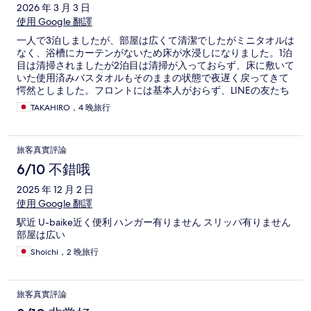
2026 年 3 月 3 日
使用 Google 翻譯
一人で3泊しましたが、部屋は広くて清潔でしたがミニタオルは
なく、浴槽にカーテンがないため床が水浸しになりました。1泊
目は清掃されましたが2泊目は清掃が入っておらず、床に敷いて
いた使用済みバスタオルもそのままの状態で夜遅く戻ってきて
愕然としました。フロントには基本人がおらず、LINEの友たち
登録をして連絡を取る方式です。バスタオルはもらえました
TAKAHIRO，4 晚旅行
が、フロントに一声かけない限り部屋の清掃はしないとのこと
でした。
旅客真實評論
6/10 不錯哦
2025 年 12 月 2 日
使用 Google 翻譯
駅近 U-baike近く便利 ハンガー有りません スリッパ有りません
部屋は広い
Shoichi，2 晚旅行
旅客真實評論