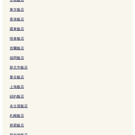
連
n
結
T
東京飯店
o
香港飯店
w
e
羅東飯店
r
的
恆春飯店
連
結
首爾飯店
福岡飯店
新北市飯店
曼谷飯店
上海飯店
紐約飯店
名古屋飯店
札幌飯店
那霸飯店
新加坡飯店