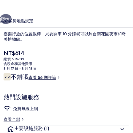
片
一個
下一個
集
25+
簡介
客房
地點
規定
嘉樂行旅的位置很棒，只要開車 10 分鐘就可以到台南花園夜市和奇
美博物館。
目
NT$614
前
總價 NT$709
的
含稅金和其他費用
價
8 月 17 日 - 8 月 18 日
格
評
不錯哦
7.2
查看 56 則評論
是
7.2 分，滿分 10 分，
論
外觀
NT$614
熱門設施服務
免費無線上網
查看全部
主要設施服務
(1)