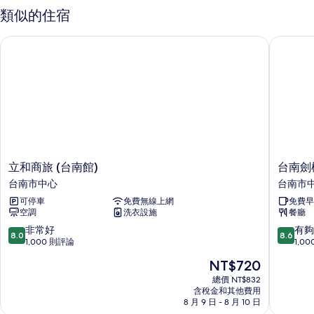
所
人
類似的住宿
房
有
的
立和商旅 (台南館)
台南劍橋
相
詳
情
片
立
台
立和商旅 (台南館)
台南劍
和
南
台南市中心
台南市
商
劍
可停車
免費無線上網
免費早
旅
橋
空調
洗衣設施
餐廳
(台
大
南
飯
8.0
8.6
非常好
有夠
8.0
8.6
館)
店
分，
分，
1,000 則評論
1,0
台
台
滿
滿
現
NT$720
南
南
分
分
在
市
市
10
10
總價 NT$832
價
中
含稅金和其他費用
中
分，
分，
格
8 月 9 日 - 8 月 10 日
心
心
非
有
為