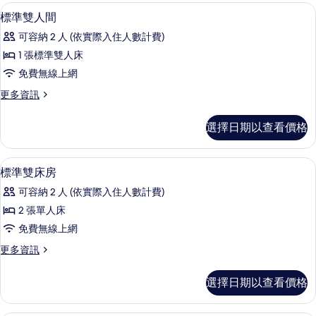
房
書桌、筆電工作空間、免費無線上網、
顯
6
(Ondol)
相
標準雙人間
示
的
片
可容納 2 人 (依實際入住人數計費)
詳
標
情
1 張標準雙人床
準
免費無線上網
雙
更
更多資訊
人
多
間
標
選擇日期以查看價格
準
的
雙
所
人
書桌、筆電工作空間、免費無線上網、
顯
7
間
標準雙床房
有
示
的
相
可容納 2 人 (依實際入住人數計費)
詳
標
情
片
2 張單人床
準
免費無線上網
雙
更
更多資訊
床
多
房
標
選擇日期以查看價格
準
的
雙
所
床