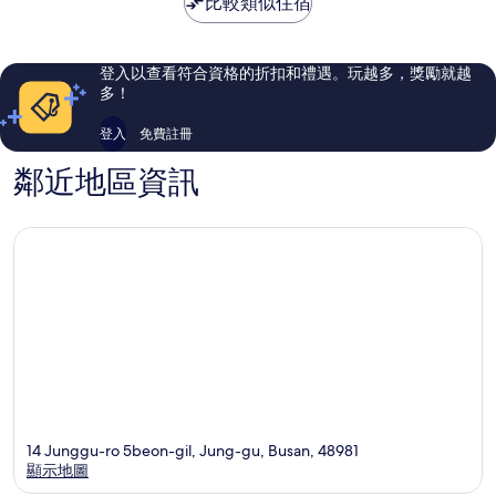
比較類似住宿
好，
好，
138
355
則
則
評
評
登入以查看符合資格的折扣和禮遇。玩越多，獎勵就越
論
論
多！
登入
免費註冊
鄰近地區資訊
14 Junggu-ro 5beon-gil, Jung-gu, Busan, 48981
顯示地圖