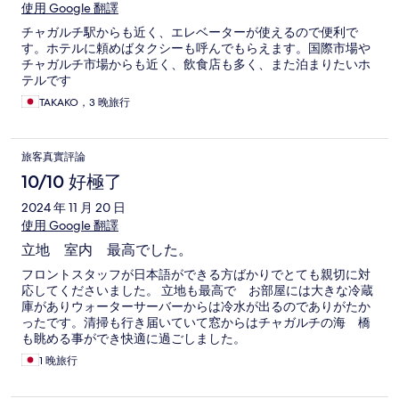
使用 Google 翻譯
チャガルチ駅からも近く、エレベーターが使えるので便利で
す。ホテルに頼めばタクシーも呼んでもらえます。国際市場や
チャガルチ市場からも近く、飲食店も多く、また泊まりたいホ
テルです
TAKAKO，3 晚旅行
旅客真實評論
10/10 好極了
2024 年 11 月 20 日
使用 Google 翻譯
立地 室内 最高でした。
フロントスタッフが日本語ができる方ばかりでとても親切に対
応してくださいました。 立地も最高で お部屋には大きな冷蔵
庫がありウォーターサーバーからは冷水が出るのでありがたか
ったです。清掃も行き届いていて窓からはチャガルチの海 橋
も眺める事ができ快適に過ごしました。
1 晚旅行