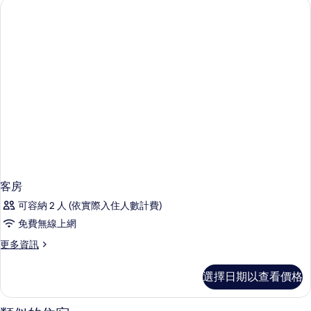
房
有
的
相
詳
情
片
客房
可容納 2 人 (依實際入住人數計費)
免費無線上網
更
更多資訊
多
客
選擇日期以查看價格
房
的
詳