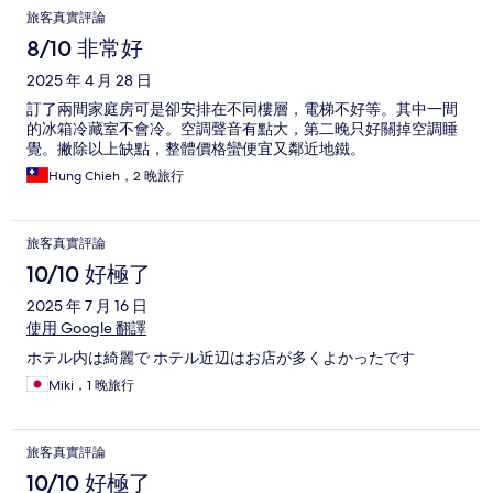
旅客真實評論
8/10 非常好
2025 年 4 月 28 日
訂了兩間家庭房可是卻安排在不同樓層，電梯不好等。其中一間
的冰箱冷藏室不會冷。空調聲音有點大，第二晚只好關掉空調睡
覺。撇除以上缺點，整體價格蠻便宜又鄰近地鐵。
Hung Chieh，2 晚旅行
旅客真實評論
10/10 好極了
2025 年 7 月 16 日
使用 Google 翻譯
ホテル内は綺麗で ホテル近辺はお店が多くよかったです
Miki，1 晚旅行
旅客真實評論
10/10 好極了