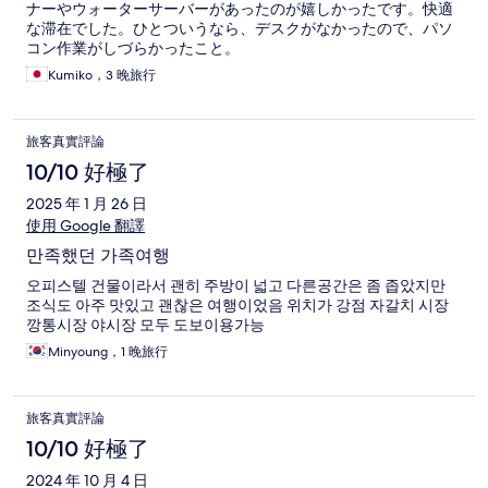
ナーやウォーターサーバーがあったのが嬉しかったです。快適
な滞在でした。ひとついうなら、デスクがなかったので、パソ
コン作業がしづらかったこと。
Kumiko，3 晚旅行
旅客真實評論
10/10 好極了
2025 年 1 月 26 日
使用 Google 翻譯
만족했던 가족여행
오피스텔 건물이라서 괜히 주방이 넓고 다른공간은 좀 좁았지만
조식도 아주 맛있고 괜찮은 여행이었음 위치가 강점 자갈치 시장
깡통시장 야시장 모두 도보이용가능
Minyoung，1 晚旅行
旅客真實評論
10/10 好極了
2024 年 10 月 4 日