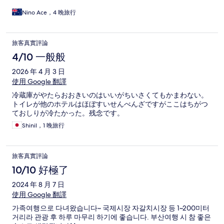
Nino Ace，4 晚旅行
旅客真實評論
4/10 一般般
2026 年 4 月 3 日
使用 Google 翻譯
冷蔵庫がやたらおおきいのはいいがちいさくてもかまわない。
トイレが他のホテルはほぼすいせんべんざですがここはちがつ
ておしりが冷たかった。残念です。
Shinil，1 晚旅行
旅客真實評論
10/10 好極了
2024 年 8 月 7 日
使用 Google 翻譯
가족여행으로 다녀왔습니다~ 국제시장 자갈치시장 등 1~200미터
거리라 관광 후 하루 마무리 하기에 좋습니다. 부산여행 시 참 좋은