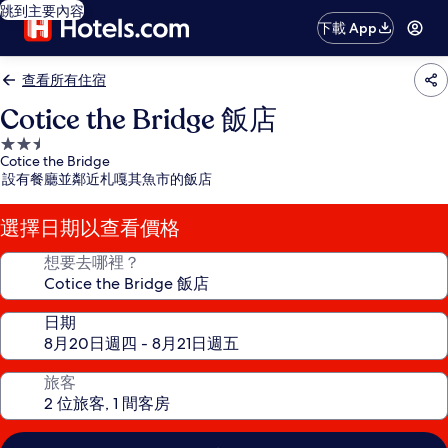
跳到主要內容
下載 App
查看所有住宿
Cotice the Bridge 飯店
2.5
Cotice the Bridge
星
設有餐廳並鄰近札嘎其魚市的飯店
級
住
選擇日期以查看價格
宿
想要去哪裡？
日期
旅客