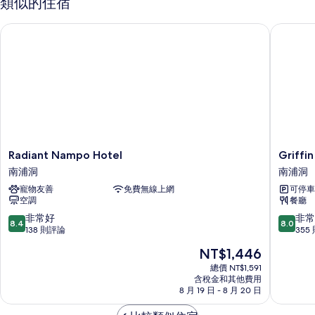
類似的住宿
情
Radiant Nampo Hotel
Griffin
Radiant
Griffin
Radiant Nampo Hotel
Griffi
Nampo
Bay
南浦洞
南浦洞
Hotel
飯
寵物友善
免費無線上網
可停車
南
店
空調
餐廳
浦
南
洞
浦
8.4
8.0
非常好
非常
8.4
8.0
洞
分，
分，
138 則評論
355
滿
滿
現
NT$1,446
分
分
在
10
10
總價 NT$1,591
價
含稅金和其他費用
分，
分，
格
8 月 19 日 - 8 月 20 日
非
非
為
常
常
NT$1,446