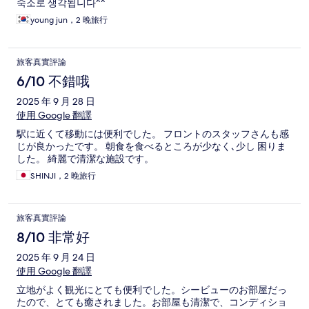
숙소로 생각됩니다^^
young jun，2 晚旅行
旅客真實評論
6/10 不錯哦
2025 年 9 月 28 日
使用 Google 翻譯
駅に近くて移動には便利でした。 フロントのスタッフさんも感
じが良かったです。 朝食を食べるところが少なく､少し 困りま
した。 綺麗で清潔な施設です。
SHINJI，2 晚旅行
旅客真實評論
8/10 非常好
2025 年 9 月 24 日
使用 Google 翻譯
立地がよく観光にとても便利でした。シービューのお部屋だっ
たので、とても癒されました。お部屋も清潔で、コンディショ