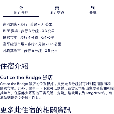
地圖
附近景點
附近交通
餐廳
南浦洞街
- 步行 1 分鐘
- 0.1 公里
BIFF 廣場
- 步行 3 分鐘
- 0.3 公里
國際市場
- 步行 4 分鐘
- 0.4 公里
富平罐頭市場
- 步行 5 分鐘
- 0.5 公里
札嘎其魚市
- 步行 6 分鐘
- 0.5 公里
住宿介紹
Cotice the Bridge 飯店
Cotice the Bridge 飯店的位置很好，只要走 5 分鐘就可以到南浦洞街和
國際市場。此外，開車一下下就可以到樂天百貨公司釜山主要分店和札嘎
其魚市。住宿離大眾運輸工具很近，走幾步路就可以到Jangalchi 站，南
浦站則是走 9 分鐘可以到。
更多此住宿的相關資訊