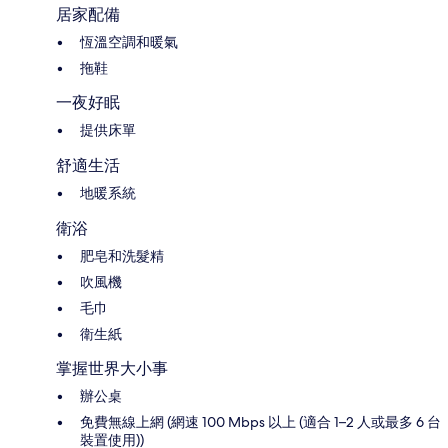
居家配備
恆溫空調和暖氣
拖鞋
一夜好眠
提供床單
舒適生活
地暖系統
衛浴
肥皂和洗髮精
吹風機
毛巾
衛生紙
掌握世界大小事
辦公桌
免費無線上網 (網速 100 Mbps 以上 (適合 1–2 人或最多 6 台
裝置使用))