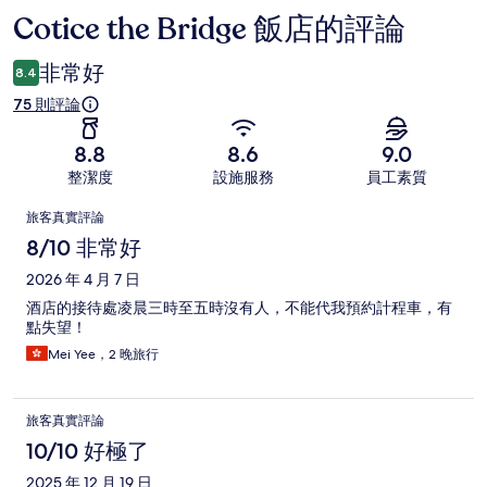
Cotice the Bridge 飯店的評論
評
論
非常好
8.4
75 則評論
8.8
8.6
9.0
整潔度
設施服務
員工素質
評
旅客真實評論
論
8/10 非常好
2026 年 4 月 7 日
酒店的接待處凌晨三時至五時沒有人，不能代我預約計程車，有
點失望！
Mei Yee，2 晚旅行
旅客真實評論
10/10 好極了
2025 年 12 月 19 日