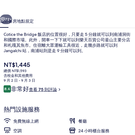
相
片
一個
下一個
72+
簡介
客房
地點
規定
集
Cotice the Bridge 飯店的位置很好，只要走 5 分鐘就可以到南浦洞街
和國際市場。此外，開車一下下就可以到樂天百貨公司釜山主要分店
和札嘎其魚市。住宿離大眾運輸工具很近，走幾步路就可以到
Jangalchi 站，南浦站則是走 9 分鐘可以到。
目
NT$1,445
前
總價 NT$1,593
的
含稅金和其他費用
價
9 月 2 日 - 9 月 3 日
尊榮雙人房 | 書桌、筆電工作空間、
格
評
非常好
8.4
查看 75 則評論
是
8.4 分，滿分 10 分，
論
NT$1,445
熱門設施服務
免費無線上網
餐廳
空調
24 小時櫃台服務