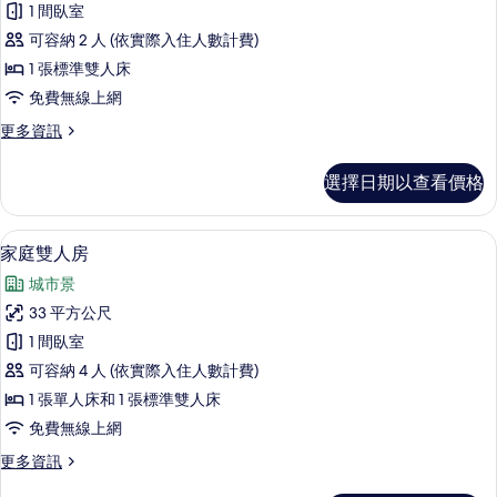
情
1 間臥室
華
可容納 2 人 (依實際入住人數計費)
雙
1 張標準雙人床
人
免費無線上網
房
更
更多資訊
的
多
所
豪
選擇日期以查看價格
華
有
雙
相
人
家庭雙人房 | 書桌、筆電工作空間、
顯
17
房
家庭雙人房
片
示
的
城市景
詳
家
情
33 平方公尺
庭
1 間臥室
雙
可容納 4 人 (依實際入住人數計費)
人
1 張單人床和 1 張標準雙人床
房
免費無線上網
的
更
更多資訊
所
多