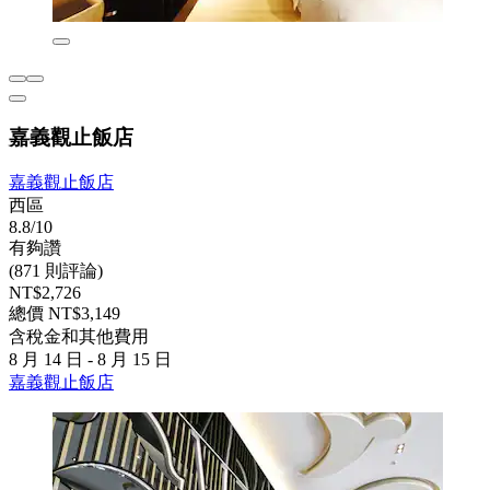
嘉義觀止飯店
嘉義觀止飯店
西區
8.8/10
有夠讚
(871 則評論)
NT$2,726
總價 NT$3,149
含稅金和其他費用
8 月 14 日 - 8 月 15 日
嘉義觀止飯店