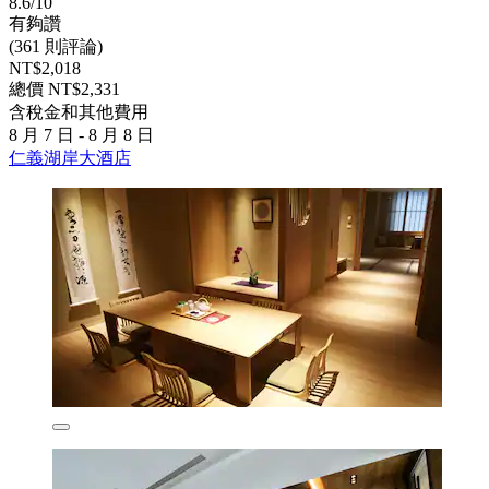
8.6/10
有夠讚
(361 則評論)
NT$2,018
總價 NT$2,331
含稅金和其他費用
8 月 7 日 - 8 月 8 日
仁義湖岸大酒店