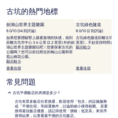
據
過
古坑的熱門地標
去
24
小
劍湖山世界主題樂園
古坑綠色隧道
時
以
8.0/10 (34 則評論)
8.0/10 (2 則評論)
2
如果想要體驗腎上腺素激增的快感，就到
古坑綠色隧道距離古坑市中心 2
位
距離古坑市中心 3.6 公里 (2.2 英里) 外的劍
英里)，不妨安排時間去走
成
湖山世界主題樂園玩吧！想要探索古坑的
顯示較少
人
公園嗎？您可以前往附近的梅山公園和荷
住
苞山桐花公園。
宿
顯示較少
1
查看住宿
查看住宿
晚
為
條
常見問題
件
所
搜
古坑平價飯店的房價是多少？
尋
古坑有眾多飯店任君挑選，歡迎使用「包含」的設施服務
到
或「平價住宿」等篩選條件，以協助縮小搜尋範圍。 若要
的
搜尋最佳飯店優惠，請記得使用「價格：低至高」來排序
價
搜尋結果，以查看最平價的古坑飯店。
格。