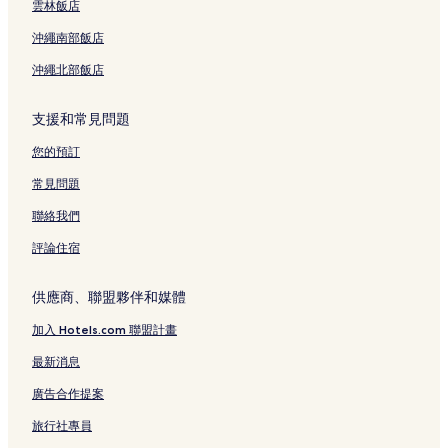
雲林飯店
麥寮飯店
沖繩南部飯店
林內飯店
沖繩北部飯店
斗南車站附近的飯店
斗六夜市附近的飯店
支援和常見問題
北港春生活博物館附近的飯店
您的預訂
義民廟附近的飯店
常見問題
北港飯店
聯絡我們
元長飯店
評論住宿
虎尾飯店
台灣寺廟藝術館附近的飯店
供應商、聯盟夥伴和媒體
西螺基督長老教會附近的飯店
加入 Hotels.com 聯盟計畫
東勢飯店
最新消息
蜜蜂故事館附近的飯店
廣告合作提案
斗南飯店
旅行社專員
湖山寺附近的飯店