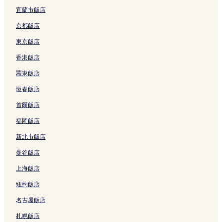
北港水塔附近的飯店
宜蘭市飯店
斗六飯店
京都飯店
古坑飯店
東京飯店
黃金蝙蝠生態館附近的飯店
香港飯店
褒忠飯店
羅東飯店
土庫飯店
恆春飯店
太平老街附近的飯店
首爾飯店
武德宮附近的飯店
福岡飯店
雲林布袋戲館附近的飯店
新北市飯店
虎尾糖廠附近的飯店
曼谷飯店
雲林縣飯店
上海飯店
台西飯店
紐約飯店
草嶺飯店
名古屋飯店
二崙飯店
札幌飯店
國立雲林科技大學附近的飯店