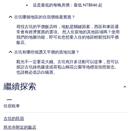
價
這是最低的每晚房價：最低 NT$846 起
格
和
古坑哪個地區的住宿價格最實惠？
供
應
尋找古坑的平價飯店時，地點是關鍵因素，西區和東區通
情
常會有經濟實惠的選項。 想入住當地的其他區域嗎？使用
況
我們的地圖功能，即可在您想要入住的地區輕鬆找到平價
可
飯店。
能
會
古坑有哪些很讚又平價的當地玩樂？
有
所
觀光不一定要花大錢。古坑有許多活動可以從事，您可以
變
探訪古坑綠色隧道或荷苞山桐花公園等地標並拍照留念。
動，
也請務必造訪白蟻厝。
可
能
繼續探索
受
到
其
他
住宿
租車
條
款
古坑的民宿
限
制。
慈光寺附近的飯店