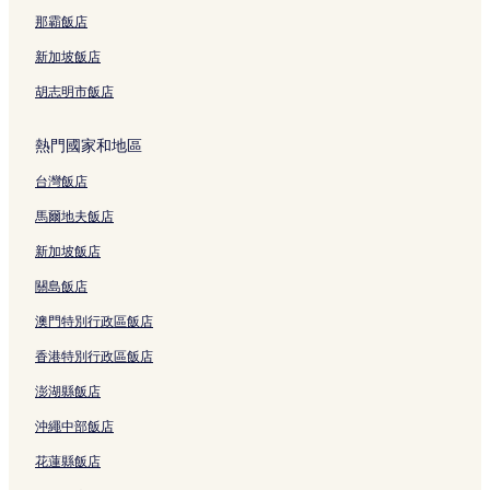
斗六聖玫瑰天主堂附近的飯店
那霸飯店
廉使飯店
新加坡飯店
古坑綠色隧道附近的飯店
胡志明市飯店
北港老街附近的飯店
熱門國家和地區
劍湖山世界主題樂園附近的飯店
台灣飯店
西螺戲院附近的飯店
馬爾地夫飯店
澄霖沉香味道森林館附近的飯店
湖仔寮飯店
新加坡飯店
內灣附近的飯店
關島飯店
官邸兒童館附近的飯店
澳門特別行政區飯店
白蟻厝附近的飯店
香港特別行政區飯店
荷苞山桐花公園附近的飯店
澎湖縣飯店
西螺飯店
沖繩中部飯店
同心公園附近的飯店
花蓮縣飯店
崙背飯店