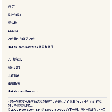
斗南順安宮附近的飯店
規定
斗六市立圖書館附近的飯店
條款和條件
海清宮附近的飯店
隱私權
北港 3 星級飯店
Cookie
斗六 3 星級飯店
內容指引和報告內容
古坑 3 星級飯店
Hotels.com Rewards 條款和條件
北港的設有停車場的飯店
斗六的設有停車場的飯店
其他資訊
斗六的提供免費早餐的飯店
關於我們
古坑的提供免費早餐的飯店
工作機會
古坑的設有停車場的飯店
旅遊指南
Hotels.com Rewards
* 部分飯店要求旅客如需取消預訂，必須在入住當日的 24 小時前進行取
消，詳情請見網站。
© 2026 Hotels.com, L.P. 是 Expedia Group 旗下公司。著作權所有，並保