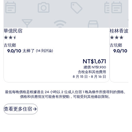
華億民宿
桂林香波
華億民宿
桂林香波
2.5
3.0
星
星
古坑鄉
古坑鄉
級
9.0
級
9.0
9.0/10
9.0/10
太棒了
(14 則評論)
分，
分，
住
住
現
NT$1,671
滿
滿
宿
宿
在
分
分
總價 NT$1,930
價
10
10
含稅金和其他費用
格
分，
分，
8 月 15 日 - 8 月 16 日
為
太
太
NT$1,671
棒
棒
最
最低每晚價格是根據過去 24 小時以 2 位成人住宿 1 晚為條件所搜尋到的價格。
了，
了，
價格和供應情況可能會有所變動，可能受到其他條款限制。
低
(14
(16
每
則
則
晚
評
評
查看更多住宿
價
論)
論)
格
是
根