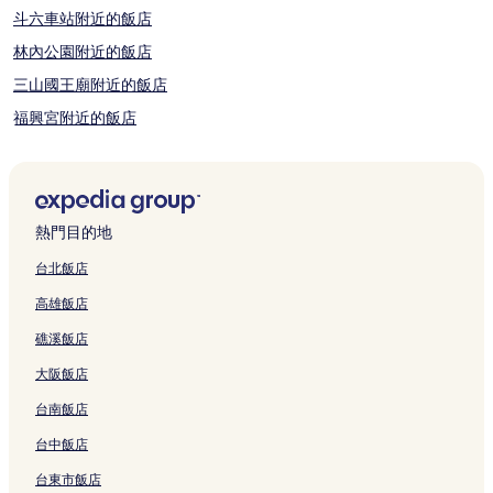
斗六車站附近的飯店
林內公園附近的飯店
三山國王廟附近的飯店
福興宮附近的飯店
北港朝天宮附近的飯店
財土地公附近的飯店
石榴車站附近的飯店
熱門目的地
大埤飯店
台北飯店
他里霧文化園區附近的飯店
高雄飯店
人文公園附近的飯店
礁溪飯店
三條崙漁港附近的飯店
大阪飯店
口湖飯店
台南飯店
雲林縣立體育館附近的飯店
台中飯店
莿桐飯店
中山紀念公園附近的飯店
台東市飯店