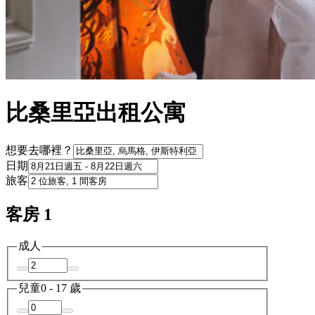
比桑里亞出租公寓
想要去哪裡？
日期
旅客
客房 1
成人
兒童
0 - 17 歲