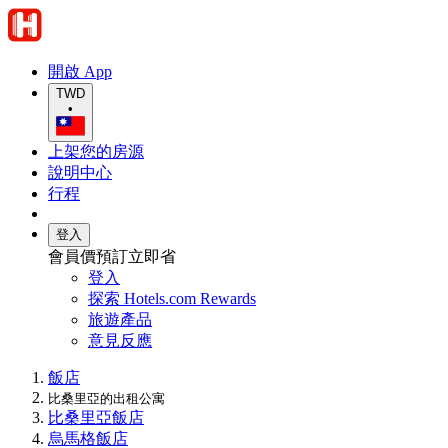
開啟 App
TWD
•
上架您的房源
說明中心
行程
登入
會員價預訂立即省
登入
探索 Hotels.com Rewards
旅遊產品
意見反應
飯店
比桑里亞的出租公寓
比桑里亞飯店
烏馬格飯店