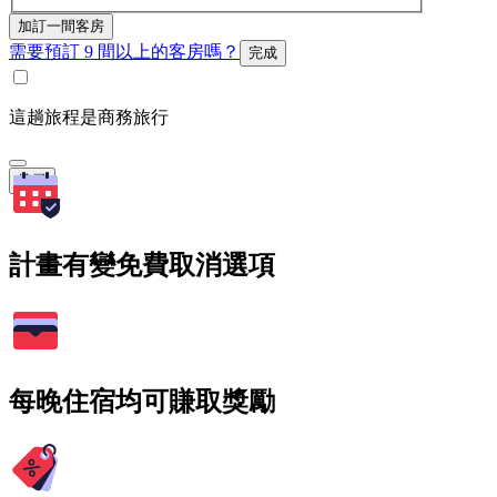
加訂一間客房
需要預訂 9 間以上的客房嗎？
完成
這趟旅程是商務旅行
搜尋
計畫有變免費取消選項
每晚住宿均可賺取獎勵