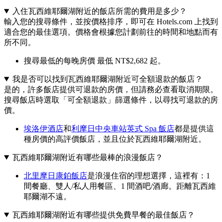
入住瓦西維耶爾湖附近的飯店所需的費用是多少？
輸入您的搜尋條件，並按價格排序，即可在 Hotels.com 上找到
適合您的最佳選項。價格會根據您計劃前往的時間和地點而有
所不同。
搜尋最低的每晚房價 最低 NT$2,682 起。
我是否可以找到瓦西維耶爾湖附近可全額退款的飯店？
是的，許多飯店提供可退款的房價，但請務必查看取消期限。
搜尋飯店時選取「可全額退款」篩選條件，以尋找可退款的房
價。
埃洛伊酒店
和
利摩日中央車站英式 Spa 飯店
都是提供這
種房價的高評價飯店，並且位於瓦西維耶爾湖附近。
瓦西維耶爾湖附近有哪些最棒的浪漫飯店？
北里摩日康鉑飯店
是浪漫住宿的理想選擇，這裡有：1
間餐廳、雙人/私人用餐區、1 間酒吧/酒廊。距離瓦西維
耶爾湖不遠。
瓦西維耶爾湖附近有哪些提供免費早餐的最佳飯店？