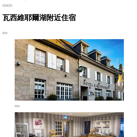
瓦西維耶爾湖附近住宿