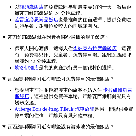
以
貓頭鷹飯店
的免費歐陸早餐展開美好的一天；飯店距
離瓦西維耶爾湖約 24 分鐘車程。
蓋雷宜必思尚品飯店
也是推薦的住宿選擇，提供免費吃
到飽早餐，距離位於較大的區域範圍內。
瓦西維耶爾湖就在附近有哪些最棒的親子飯店？
讓家人開心渡假，選擇入住
崔納克布拉席爾飯店
，這裡
有：免費嬰兒床、兒童餐、免費停車場。距離瓦西維耶
爾湖約 42 分鐘車程。
埃洛伊酒店
是您的家庭旅行另一個很棒的選擇。
瓦西維耶爾湖附近有哪些可免費停車的最佳飯店？
想要開車前往並輕鬆停車的旅客不妨入住
卡拉維爾羅吉
斯飯店
，這裡提供免費停車場。距離瓦西維耶爾湖只有
幾步之遙。
Auberge Bois de étang Tilleuls 汽車旅館
是另一間提供免費
停車場的住宿，距離只有幾分鐘車程。
瓦西維耶爾湖附近有哪些設有游泳池的最佳飯店？