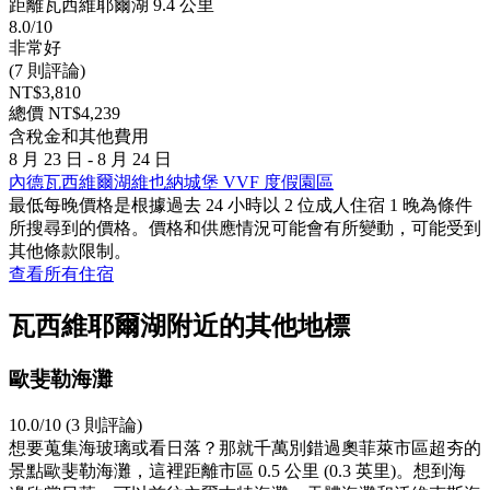
距離瓦西維耶爾湖 9.4 公里
8.0/10
非常好
(7 則評論)
NT$3,810
總價 NT$4,239
含稅金和其他費用
8 月 23 日 - 8 月 24 日
內德瓦西維爾湖維也納城堡 VVF 度假園區
最低每晚價格是根據過去 24 小時以 2 位成人住宿 1 晚為條件
所搜尋到的價格。價格和供應情況可能會有所變動，可能受到
其他條款限制。
查看所有住宿
瓦西維耶爾湖附近的其他地標
歐斐勒海灘
10.0/10 (3 則評論)
想要蒐集海玻璃或看日落？那就千萬別錯過奧菲萊市區超夯的
景點歐斐勒海灘，這裡距離市區 0.5 公里 (0.3 英里)。想到海