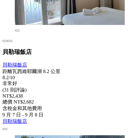
貝勒瑞飯店
貝勒瑞飯店
距離瓦西維耶爾湖 8.2 公里
8.2/10
非常好
(31 則評論)
NT$2,438
總價 NT$2,682
含稅金和其他費用
9 月 7 日 - 9 月 8 日
貝勒瑞飯店