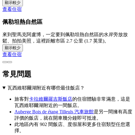
顯示較少
查看住宿
佩勒坦熱自然區
來到聖馬克阿盧博，一定要到佩勒坦熱自然區的水岸旁放放
鬆、拍拍美照，這裡距離市區 2.7 公里 (1.7 英里)。
顯示較少
查看住宿
常見問題
瓦西維耶爾湖附近有哪些最佳飯店？
旅客對
卡拉維爾羅吉斯飯店
的住宿體驗非常滿意，這是
瓦西維耶爾湖附近的一間飯店。
Auberge Bois de étang Tilleuls 汽車旅館
是另一間擁有高度
評價的飯店，就在開車幾分鐘即可抵達。
此地區內有 902 間飯店、度假屋和更多住宿類型任您選
擇。