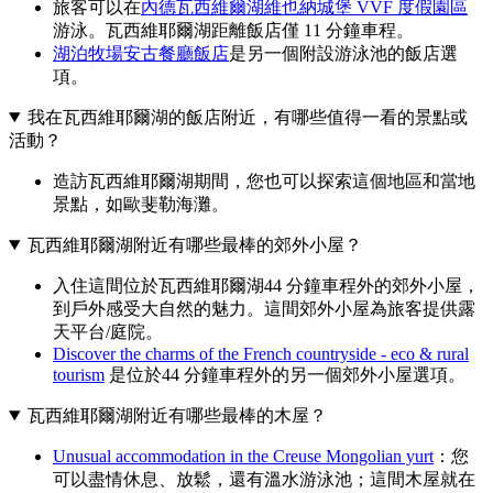
旅客可以在
內德瓦西維爾湖維也納城堡 VVF 度假園區
游泳。瓦西維耶爾湖距離飯店僅 11 分鐘車程。
湖泊牧場安古餐廳飯店
是另一個附設游泳池的飯店選
項。
我在瓦西維耶爾湖的飯店附近，有哪些值得一看的景點或
活動？
造訪瓦西維耶爾湖期間，您也可以探索這個地區和當地
景點，如歐斐勒海灘。
瓦西維耶爾湖附近有哪些最棒的郊外小屋？
入住這間位於瓦西維耶爾湖44 分鐘車程外的郊外小屋，
到戶外感受大自然的魅力。這間郊外小屋為旅客提供露
天平台/庭院。
Discover the charms of the French countryside - eco & rural
tourism
是位於44 分鐘車程外的另一個郊外小屋選項。
瓦西維耶爾湖附近有哪些最棒的木屋？
Unusual accommodation in the Creuse Mongolian yurt
：您
可以盡情休息、放鬆，還有溫水游泳池；這間木屋就在