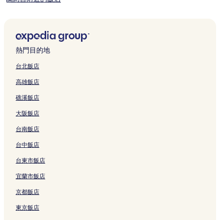
新埤飯店
美人洞風景區附近的飯店
潮州車站附近的飯店
熱門目的地
東港飯店
台北飯店
屏東市飯店
高雄飯店
林邊光采濕地附近的飯店
礁溪飯店
枋寮車站附近的飯店
大阪飯店
來義飯店
台南飯店
枋寮漁港附近的飯店
台中飯店
桑留守山附近的飯店
竹田飯店
台東市飯店
三甲里飯店
宜蘭市飯店
大鵬灣附近的飯店
京都飯店
大鵬灣卡丁車場附近的飯店
東京飯店