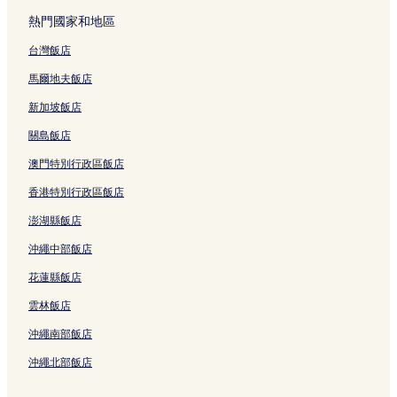
東港漁港漁產品直銷中心附近的飯店
熱門國家和地區
東隆宮附近的飯店
台灣飯店
麟洛飯店
馬爾地夫飯店
佳冬飯店
鎮海公園附近的飯店
新加坡飯店
大鵬灣國家風景區附近的飯店
關島飯店
屏東演藝廳附近的飯店
澳門特別行政區飯店
興南里飯店
香港特別行政區飯店
漁福飯店
澎湖縣飯店
船頭里飯店
沖繩中部飯店
潮州飯店
花蓮縣飯店
東琉線船運服務中心附近的飯店
雲林飯店
國立屏東科技大學附近的飯店
沖繩南部飯店
四重溪溫泉附近的飯店
沖繩北部飯店
東港夜市附近的飯店