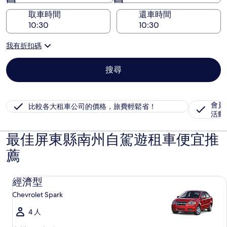
取車時間
還車時間
我有折扣碼
搜尋
會員
比較各大租車公司的價格，旅費輕鬆省！
活動
最佳屏東縣南州自駕遊租車便宜推
薦
經濟型 Chevrolet Spark
經濟型
Chevrolet Spark
4 人