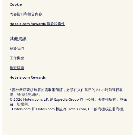
屏東縣的寵物友善飯店
Cookie
屏東縣的設有停車場的飯店
內容指引和報告內容
屏東縣的提供免費早餐的飯店
Hotels.com Rewards 條款和條件
枋寮的設有停車場的飯店
屏東市的設有停車場的飯店
其他資訊
屏東市的提供免費早餐的飯店
關於我們
小琉球的寵物友善飯店
工作機會
小琉球的平價飯店
旅遊指南
潮州的設有停車場的飯店
Hotels.com Rewards
東港的商務飯店
* 部分飯店要求旅客如需取消預訂，必須在入住當日的 24 小時前進行取
東港的提供免費早餐的飯店
消，詳情請見網站。
© 2026 Hotels.com, L.P. 是 Expedia Group 旗下公司。著作權所有，並保
東港的寵物友善飯店
留一切權利。
Hotels.com 和 Hotels.com 標誌為 Hotels.com, L.P. 的商標或註冊商標。
東港的設有停車場的飯店
東港的平價飯店
上福村的平價飯店