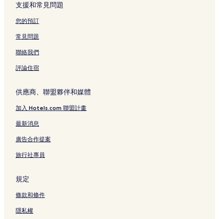
泗林健走步道附近的飯店
支援和常見問題
大鵬灣國際賽車場附近的飯店
您的預訂
小琉球飯店
常見問題
林後四林平地森林園區附近的飯店
聯絡我們
崁頂飯店
評論住宿
上杉福安宮附近的飯店
萬金聖母聖殿附近的飯店
供應商、聯盟夥伴和媒體
新源飯店
加入 Hotels.com 聯盟計畫
杉福村飯店
最新消息
屏東縣飯店
廣告合作提案
枋寮飯店
旅行社專員
屏東縣的親子飯店
屏東縣的商務飯店
規定
屏東縣的提供無線上網的飯店
條款和條件
屏東縣的平價飯店
隱私權