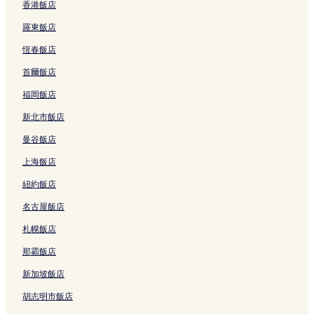
林邊飯店
香港飯店
下淡水溪鐵橋附近的飯店
羅東飯店
力里山附近的飯店
恆春飯店
潮州運動公園附近的飯店
首爾飯店
佳冬蕭家古厝附近的飯店
福岡飯店
大福村飯店
新北市飯店
潮州日式歷史建築文化園區附近的飯店
曼谷飯店
南州飯店
上海飯店
南州糖廠附近的飯店
紐約飯店
上福村飯店
名古屋飯店
屏東公園附近的飯店
札幌飯店
內埔飯店
勝利星村創意生活園區附近的飯店
那霸飯店
青洲濱海遊憩區附近的飯店
新加坡飯店
枋寮鐵道藝術村附近的飯店
胡志明市飯店