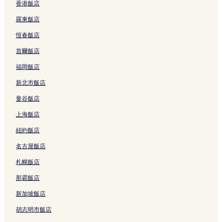
大坡池附近的飯店
香港飯店
都蘭海灘附近的飯店
羅東飯店
大觀景亭附近的飯店
恆春飯店
蔡依林樹附近的飯店
首爾飯店
池上飯店
福岡飯店
關山飯店
新北市飯店
新東糖廠文化園區附近的飯店
曼谷飯店
比西里岸附近的飯店
上海飯店
都蘭山附近的飯店
紐約飯店
布農族文化展覽館附近的飯店
名古屋飯店
伯朗大道附近的飯店
札幌飯店
興昌飯店
東河橋遊憩區附近的飯店
那霸飯店
鹿野高台附近的飯店
新加坡飯店
成功飯店
胡志明市飯店