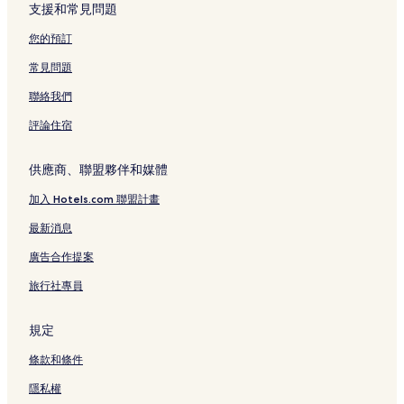
成功 3 星級飯店
支援和常見問題
伯朗大道 2 星級飯店
您的預訂
成功的設有停車場的飯店
常見問題
成功的提供免費早餐的飯店
聯絡我們
成功的提供無線上網的飯店
評論住宿
大坡池附近的寵物友善飯店
大坡池附近的平價飯店
供應商、聯盟夥伴和媒體
大坡池附近的溫泉飯店
加入 Hotels.com 聯盟計畫
霧鹿溫泉附近的寵物友善飯店
最新消息
霧鹿溫泉附近的平價飯店
廣告合作提案
霧鹿溫泉附近的溫泉飯店
旅行社專員
東河的設有停車場的飯店
東河的提供免費早餐的飯店
規定
東河的平價飯店
條款和條件
池上的平價飯店
隱私權