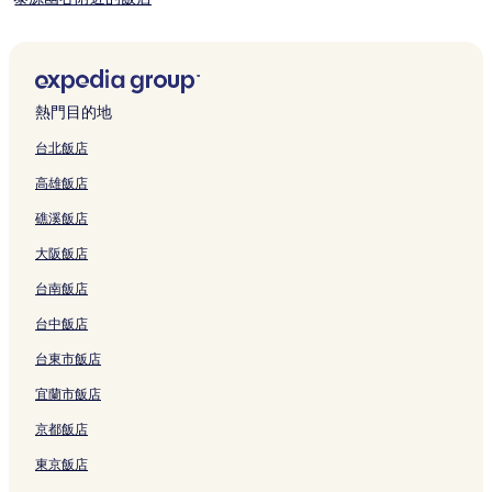
月光小棧附近的飯店
池上火車站附近的飯店
關山天后宮附近的飯店
熱門目的地
關山鎮市場附近的飯店
台北飯店
新港區漁會漁市場附近的飯店
高雄飯店
台東市飯店
礁溪飯店
金城武樹附近的飯店
大阪飯店
加拿瀑布附近的飯店
台南飯店
鹿野飯店
台中飯店
金樽觀景台附近的飯店
霧鹿溫泉附近的飯店
台東市飯店
石雨傘附近的飯店
宜蘭市飯店
池上自然歷史博物館附近的飯店
京都飯店
延平飯店
東京飯店