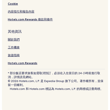
池上的設有停車場的飯店
Cookie
鹿野的提供免費早餐的飯店
內容指引和報告內容
鹿野的設有停車場的飯店
Hotels.com Rewards 條款和條件
鹿野的商務飯店
關山的提供免費早餐的飯店
其他資訊
關山的設有停車場的飯店
關於我們
關山的平價飯店
工作機會
伯朗大道附近的平價飯店
旅遊指南
伯朗大道附近的寵物友善飯店
Hotels.com Rewards
伯朗大道附近的性別友善飯店
* 部分飯店要求旅客如需取消預訂，必須在入住當日的 24 小時前進行取
伯朗大道附近的海灘飯店
消，詳情請見網站。
© 2026 Hotels.com, L.P. 是 Expedia Group 旗下公司。著作權所有，並保
伯朗大道附近的溫泉飯店
留一切權利。
Hotels.com 和 Hotels.com 標誌為 Hotels.com, L.P. 的商標或註冊商標。
成功的民宿
大坡池的旅館
大坡池的民宿