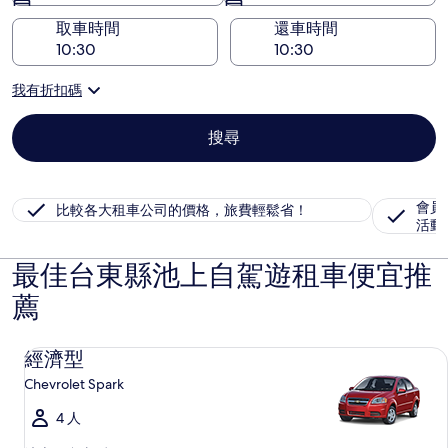
取車時間
還車時間
我有折扣碼
搜尋
會員
比較各大租車公司的價格，旅費輕鬆省！
活動
最佳台東縣池上自駕遊租車便宜推
薦
經濟型 Chevrolet Spark
經濟型
Chevrolet Spark
4 人