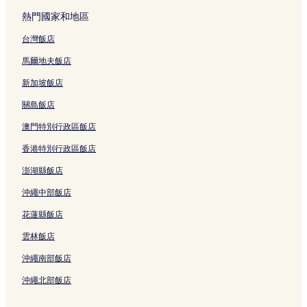
成功海濱公園附近的飯店
熱門國家和地區
都蘭飯店
台灣飯店
金樽漁港附近的飯店
馬爾地夫飯店
舊東河橋附近的飯店
東河 2 星級飯店
新加坡飯店
東河 3 星級飯店
關島飯店
大坡池 2 星級飯店
澳門特別行政區飯店
大坡池 3 星級飯店
香港特別行政區飯店
池上 3 星級飯店
澎湖縣飯店
池上 2 星級飯店
沖繩中部飯店
鹿野 3 星級飯店
花蓮縣飯店
都蘭海灘 2 星級飯店
雲林飯店
都蘭 3 星級飯店
沖繩南部飯店
關山 3 星級飯店
沖繩北部飯店
霧鹿溫泉 3 星級飯店