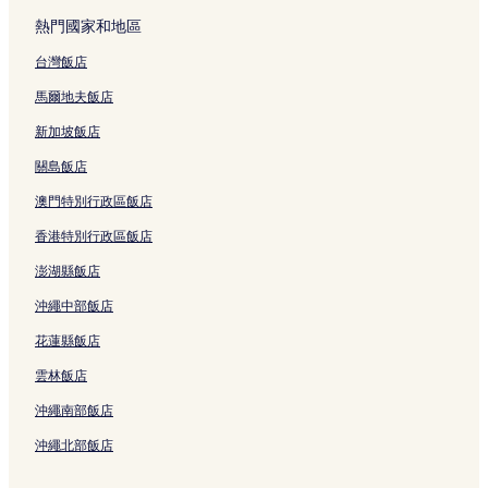
新港奉天宮附近的飯店
熱門國家和地區
高鐵嘉義站附近的飯店
台灣飯店
義竹飯店
馬爾地夫飯店
中埔穀倉暨農創園區附近的飯店
二延平山步道附近的飯店
新加坡飯店
國立中正大學附近的飯店
關島飯店
圓潭生態園區附近的飯店
澳門特別行政區飯店
隙頂阿里山國家風景區附近的飯店
香港特別行政區飯店
奮起湖文史陳列館附近的飯店
澎湖縣飯店
溪口飯店
沖繩中部飯店
東石漁人碼頭附近的飯店
花蓮縣飯店
瑞里飯店
雲林飯店
民雄飯店
沖繩南部飯店
頂湖自然生態公園附近的飯店
沖繩北部飯店
十四甲山附近的飯店