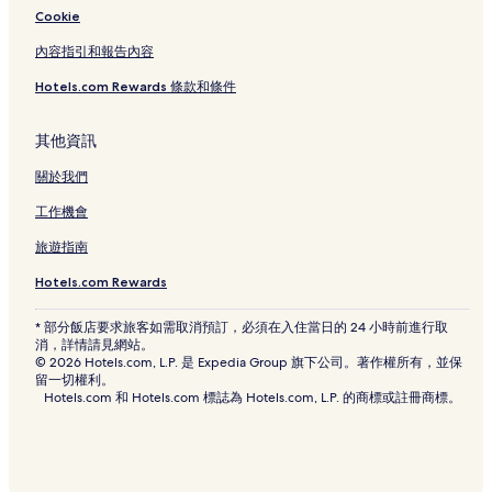
嘉義縣阿里山鄉立圖書館附近的飯店
Cookie
綠盈牧場附近的飯店
內容指引和報告內容
吳鳳紀念公園附近的飯店
Hotels.com Rewards 條款和條件
嘉義縣表演藝術中心附近的飯店
曾文水庫附近的飯店
其他資訊
三寶山靈嚴襌寺附近的飯店
關於我們
嘉義縣的提供無線上網的飯店
工作機會
嘉義縣的設有停車場的飯店
旅遊指南
嘉義縣的提供免費早餐的飯店
Hotels.com Rewards
竹崎的提供免費早餐的飯店
* 部分飯店要求旅客如需取消預訂，必須在入住當日的 24 小時前進行取
竹崎的設有停車場的飯店
消，詳情請見網站。
© 2026 Hotels.com, L.P. 是 Expedia Group 旗下公司。著作權所有，並保
民雄的設有停車場的飯店
留一切權利。
Hotels.com 和 Hotels.com 標誌為 Hotels.com, L.P. 的商標或註冊商標。
中埔的設有停車場的飯店
梅山的設有停車場的飯店
梅山的提供免費早餐的飯店