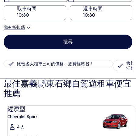
取車時間
還車時間
我有折扣碼
搜尋
會員
比較各大租車公司的價格，旅費輕鬆省！
活動
最佳嘉義縣東石鄉自駕遊租車便宜
推薦
經濟型 Chevrolet Spark
經濟型
Chevrolet Spark
4 人