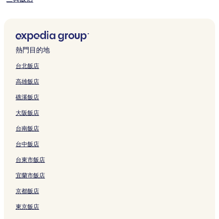
茶山飯店
隙頂二延平步道觀雲平台附近的飯店
國立故宮博物院南部院區附近的飯店
熱門目的地
特富野飯店
台北飯店
中埔飯店
高雄飯店
水上飯店
礁溪飯店
好美漁村公園附近的飯店
大阪飯店
太保飯店
台南飯店
風櫃斗湖山附近的飯店
台中飯店
嘉義縣飯店
鹿草飯店
台東市飯店
竹崎親水公園附近的飯店
宜蘭市飯店
嘉義附近的飯店
京都飯店
大林飯店
東京飯店