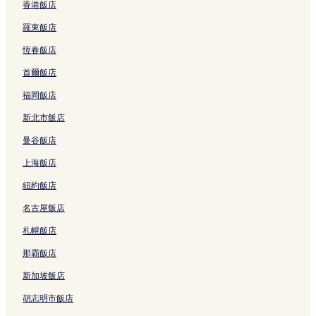
高跟鞋教堂附近的飯店
香港飯店
梅山公園附近的飯店
羅東飯店
竹崎飯店
恆春飯店
紫雲寺附近的飯店
首爾飯店
喵星人愛情故事彩繪牆附近的飯店
福岡飯店
玉虛宮附近的飯店
新北市飯店
天公壇附近的飯店
曼谷飯店
旺萊山鳳梨文化園區附近的飯店
上海飯店
虎頭崁埤附近的飯店
紐約飯店
達娜伊谷自然生態公園附近的飯店
名古屋飯店
阿里山飯店
札幌飯店
茶之道步道附近的飯店
阿里山國家森林遊樂區附近的飯店
那霸飯店
太平雲梯附近的飯店
新加坡飯店
北港鎮觀光大橋附近的飯店
胡志明市飯店