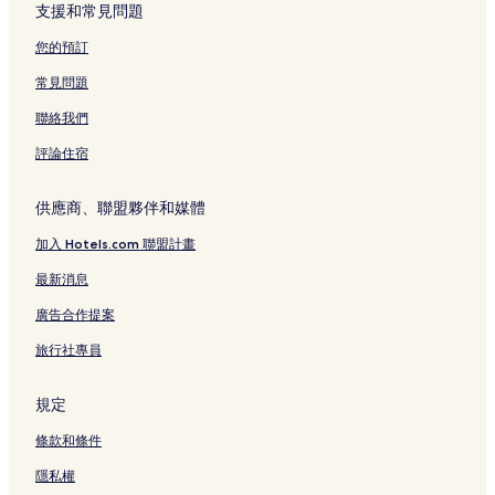
嘉義酒廠酒類文物館附近的飯店
支援和常見問題
阿里山森林火車站附近的飯店
您的預訂
蒜頭糖廠蔗埕文化園區附近的飯店
常見問題
北回歸線太陽館附近的飯店
聯絡我們
新港飯店
評論住宿
品皇咖啡博物館附近的飯店
樂野迷糊步道附近的飯店
供應商、聯盟夥伴和媒體
奮起湖老街附近的飯店
加入 Hotels.com 聯盟計畫
一三一四觀景台附近的飯店
最新消息
劉家古樓民雄鬼屋附近的飯店
廣告合作提案
國家廣播文物館附近的飯店
旅行社專員
梅山飯店
大埔飯店
規定
東石鄉飯店
條款和條件
好美里立體彩繪村附近的飯店
隱私權