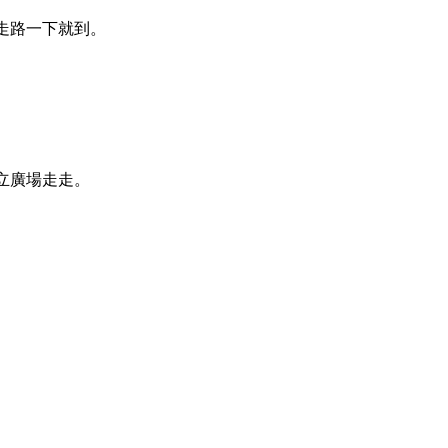
，走路一下就到。
鎮立廣場走走。