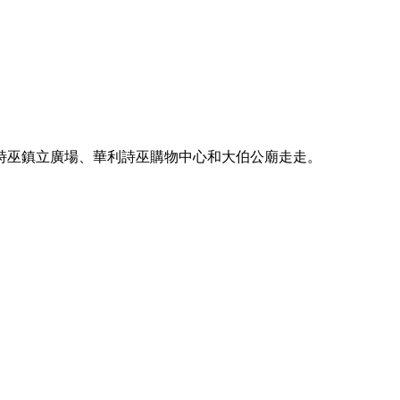
詩巫鎮立廣場、華利詩巫購物中心和大伯公廟走走。