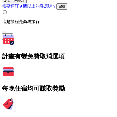
加訂一間客房
需要預訂 9 間以上的客房嗎？
完成
這趟旅程是商務旅行
搜尋
計畫有變免費取消選項
每晚住宿均可賺取獎勵