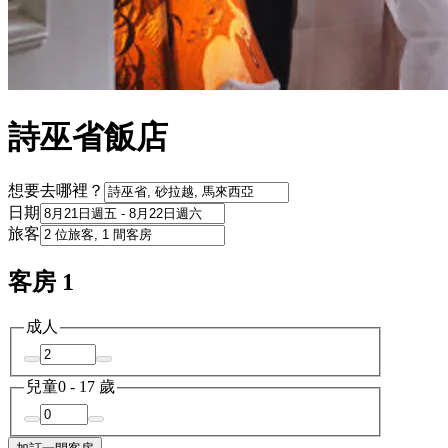
詩巫省飯店
想要去哪裡？
日期
旅客
客房 1
成人
兒童
0 - 17 歲