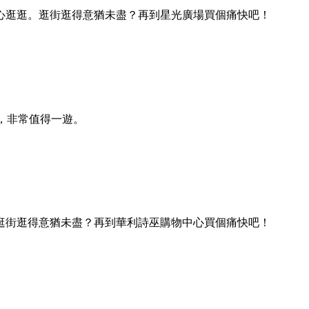
心逛逛。逛街逛得意猶未盡？再到星光廣場買個痛快吧！
里)，非常值得一遊。
逛街逛得意猶未盡？再到華利詩巫購物中心買個痛快吧！