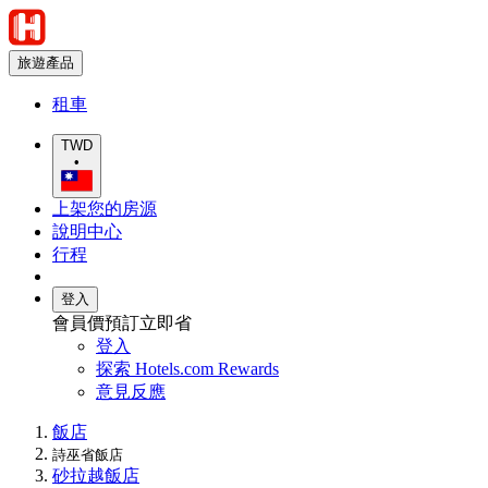
旅遊產品
租車
TWD
•
上架您的房源
說明中心
行程
登入
會員價預訂立即省
登入
探索 Hotels.com Rewards
意見反應
飯店
詩巫省飯店
砂拉越飯店