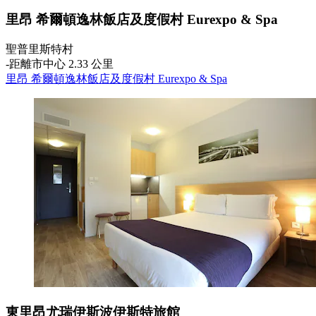
里昂 希爾頓逸林飯店及度假村 Eurexpo & Spa
聖普里斯特村
‐
距離市中心 2.33 公里
里昂 希爾頓逸林飯店及度假村 Eurexpo & Spa
東里昂尤瑞伊斯波伊斯特旅館