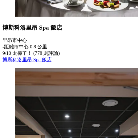
博斯科洛里昂 Spa 飯店
里昂市中心
‐
距離市中心 0.8 公里
9
/
10
太棒了！ (778 則評論)
博斯科洛里昂 Spa 飯店