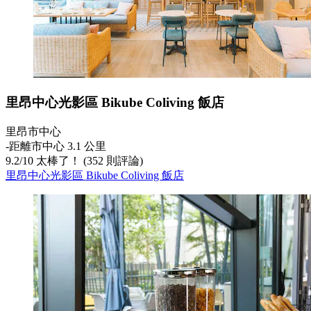
里昂中心光影區 Bikube Coliving 飯店
里昂市中心
‐
距離市中心 3.1 公里
9.2
/
10
太棒了！ (352 則評論)
里昂中心光影區 Bikube Coliving 飯店