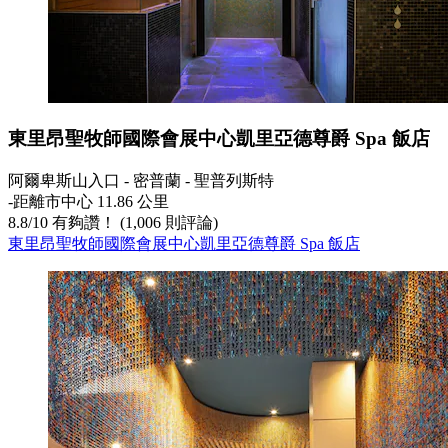
東里昂聖牧師國際會展中心凱里亞德尊爵 Spa 飯店
阿爾卑斯山入口 - 密普蘭 - 聖普列斯特
‐
距離市中心 11.86 公里
8.8
/
10
有夠讚！ (1,006 則評論)
東里昂聖牧師國際會展中心凱里亞德尊爵 Spa 飯店