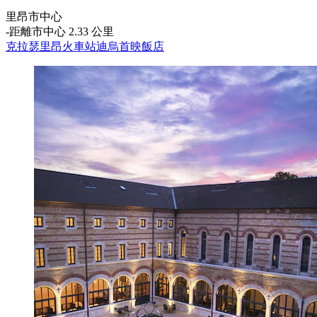
里昂市中心
‐
距離市中心 2.33 公里
克拉瑟里昂火車站迪烏首映飯店