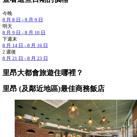
今晚
8 月 8 日 - 8 月 9 日
明天
8 月 9 日 - 8 月 10 日
下週末
8 月 14 日 - 8 月 16 日
2 週後
8 月 21 日 - 8 月 23 日
里昂大都會旅遊住哪裡？
里昂 (及鄰近地區)最佳商務飯店