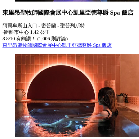
東里昂聖牧師國際會展中心凱里亞德尊爵 Spa 飯店
阿爾卑斯山入口 - 密普蘭 - 聖普列斯特
‐
距離市中心 1.42 公里
8.8
/
10
有夠讚！ (1,006 則評論)
東里昂聖牧師國際會展中心凱里亞德尊爵 Spa 飯店