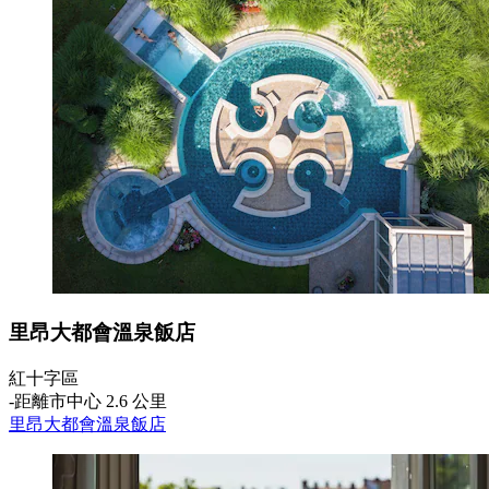
里昂大都會溫泉飯店
紅十字區
‐
距離市中心 2.6 公里
里昂大都會溫泉飯店