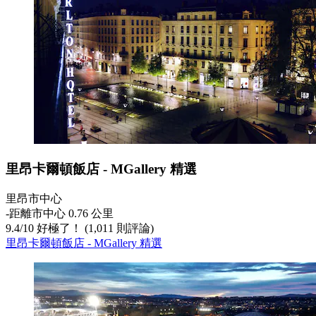
里昂卡爾頓飯店 - MGallery 精選
里昂市中心
‐
距離市中心 0.76 公里
9.4
/
10
好極了！ (1,011 則評論)
里昂卡爾頓飯店 - MGallery 精選