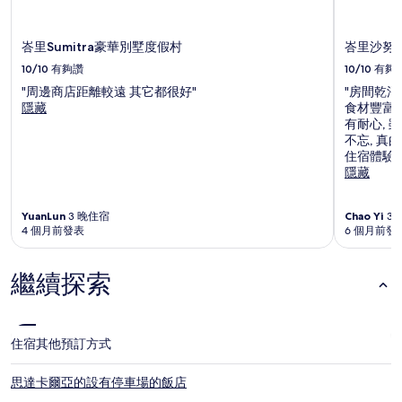
峇里Sumitra豪華別墅度假村
峇里沙努爾
10/10
有夠讚
10/10
有夠
"周邊商店距離較遠 其它都很好"
"房間乾淨
隱藏
食材豐富新
有耐心,
不忘, 真
住宿體驗。
隱藏
YuanLun
3 晚住宿
Chao Yi
3 
4 個月前發表
6 個月前發
繼續探索
住宿
其他預訂方式
思達卡爾亞的設有停車場的飯店