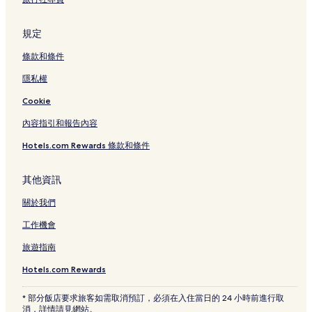
佩納提飯店
佩米克坦克洛德 2 星級飯店
規定
佩米克坦克洛德 3 星級飯店
條款和條件
佩米克坦克洛德飯店
隱私權
帕當薩姆比安飯店
Cookie
登帕薩的設有健身中心的飯店
內容指引和報告內容
登帕薩的設有廚房的飯店
Hotels.com Rewards 條款和條件
登帕薩的青年旅館
登帕薩的別墅
其他資訊
登帕薩的出租公寓
關於我們
登帕薩的飯店式公寓
工作機會
登帕薩的度假村
旅遊指南
登帕薩的旅館
Hotels.com Rewards
登帕薩的民宿
* 部分飯店要求旅客如需取消預訂，必須在入住當日的 24 小時前進行取
登帕薩的奢華飯店
消，詳情請見網站。