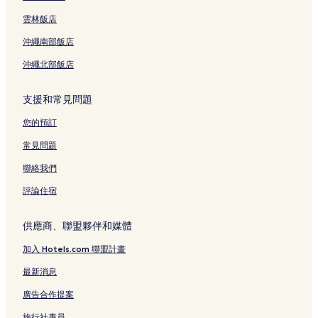
西丹帕沙的親子飯店
雲林飯店
西丹帕沙的Spa 飯店
沖繩南部飯店
西丹帕沙飯店
沖繩北部飯店
巴當桑比安克勞德的設有游泳池的飯店
巴當桑比安克勞德的設有停車場的飯店
支援和常見問題
巴當桑比安克勞德的別墅
您的預訂
巴當桑比安克勞德的平價飯店
常見問題
巴當桑比安克勞德飯店
聯絡我們
佩莫甘的設有游泳池的飯店
評論住宿
佩莫甘的設有停車場的飯店
佩莫甘的平價飯店
供應商、聯盟夥伴和媒體
佩莫甘 2 星級飯店
加入 Hotels.com 聯盟計畫
佩莫甘 3 星級飯店
最新消息
佩莫甘的商務飯店
廣告合作提案
佩莫甘飯店
旅行社專員