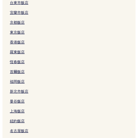
北丹帕沙的平價飯店
台東市飯店
北丹帕沙 2 星級飯店
宜蘭市飯店
北丹帕沙 3 星級飯店
京都飯店
北丹帕沙的商務飯店
東京飯店
北丹帕沙飯店
香港飯店
凱斯曼飯店
羅東飯店
Sanur Kauh的設有游泳池的飯店
恆春飯店
Sanur Kauh的設有停車場的飯店
首爾飯店
Sanur Kauh的提供免費早餐的飯店
福岡飯店
Sanur Kauh的設有廚房的飯店
新北市飯店
Sanur Kauh的別墅
曼谷飯店
Sanur Kauh的旅館
上海飯店
Sanur Kauh的民宿
紐約飯店
Sanur Kauh的平價飯店
名古屋飯店
Sanur Kauh 2 星級飯店