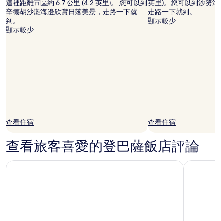
這裡距離市區約 6.7 公里 (4.2 英里)。 您可以到
英里)。您可以到沙努
辛德胡沙灘海邊欣賞日落美景，走路一下就
走路一下就到。
到。
顯示較少
顯示較少
查看住宿
查看住宿
查看旅客喜愛的登巴薩飯店評論
峇里Sumitra豪華別墅度假村
峇里沙努爾