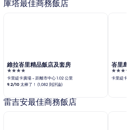
庫塔最佳商務飯店
維拉峇里精品飯店及套房
峇里島安
維拉峇里精品飯店及套房
峇里島
4
5
out
out
卡里緹卡廣場
‐
距離市中心 1.02 公里
卡里緹卡
of
of
9.2
/
10
太棒了！ (1,082 則評論)
5
5
雷吉安最佳商務飯店
勒吉安海灘飯店
塞米亞克T