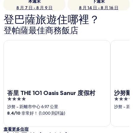
本週末
下週末
8 月 7 日 - 8 月 9 日
8 月 14 日 - 8 月 16 日
登巴薩旅遊住哪裡？
登帕薩最佳商務飯店
峇里 THE 1O1 Oasis Sanur 度假村
沙努爾瑪
峇里 THE 1O1 Oasis Sanur 度假村
沙努爾
4
5
out
out
沙努
‐
距離市中心 6.97 公里
沙努
‐
距離
of
of
8.4
/
10
非常好！ (1,000 則評論)
5
5
查看更多住宿