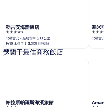
勒吉安海灘飯店
塞米亞
4.5
5
out
out
北勒吉安
‐
距離市中心 1.1 公里
北勒吉安
of
of
9
/
10
太棒了！ (1,005 則評論)
5
5
瑟蘭干最佳商務飯店
帕拉斯帕羅斯海濱旅館
Aman Dia
帕拉斯帕羅斯海濱旅館
Aman 