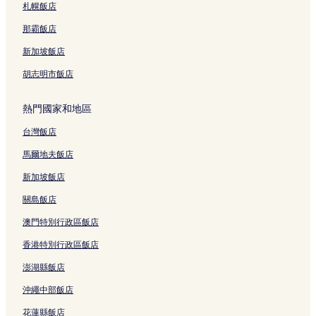
札幌飯店
Sanur Kauh 3 星級飯店
Sanur Kauh 4 星級飯店
那霸飯店
Sanur Kauh的商務飯店
新加坡飯店
Sanur Kauh的親子飯店
胡志明市飯店
Sanur Kauh的Spa 飯店
熱門國家和地區
Sanur Kauh飯店
台灣飯店
西丹帕沙的設有游泳池的飯店
馬爾地夫飯店
西丹帕沙的設有停車場的飯店
西丹帕沙的設有健身中心的飯店
新加坡飯店
西丹帕沙的設有廚房的飯店
關島飯店
西丹帕沙的旅館
澳門特別行政區飯店
西丹帕沙的平價飯店
香港特別行政區飯店
西丹帕沙的奢華飯店
澎湖縣飯店
西丹帕沙 2 星級飯店
沖繩中部飯店
西丹帕沙的商務飯店
花蓮縣飯店