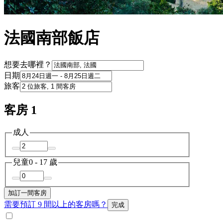
法國南部飯店
想要去哪裡？
日期
旅客
客房 1
成人
兒童
0 - 17 歲
加訂一間客房
需要預訂 9 間以上的客房嗎？
完成