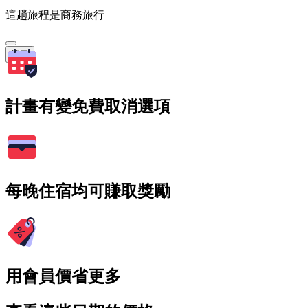
這趟旅程是商務旅行
搜尋
計畫有變免費取消選項
每晚住宿均可賺取獎勵
用會員價省更多