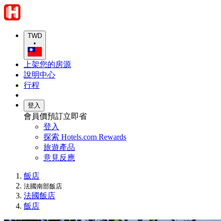
TWD
•
上架您的房源
說明中心
行程
登入
會員價預訂立即省
登入
探索 Hotels.com Rewards
旅遊產品
意見反應
飯店
法國南部飯店
法國飯店
飯店