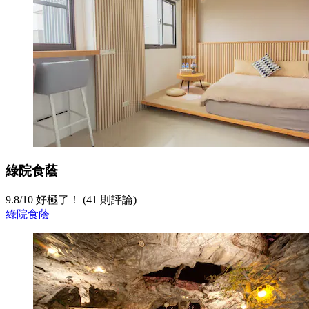
綠院食蔭
9.8
/
10
好極了！ (41 則評論)
綠院食蔭