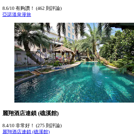
8.6
/
10
有夠讚！ (462 則評論)
亞諾溫泉漫旅
麗翔酒店連鎖 (礁溪館)
8.4
/
10
非常好！ (275 則評論)
麗翔酒店連鎖 (礁溪館)