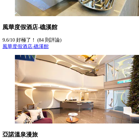
風華度假酒店-礁溪館
9.6
/
10
好極了！ (84 則評論)
風華度假酒店-礁溪館
亞諾溫泉漫旅