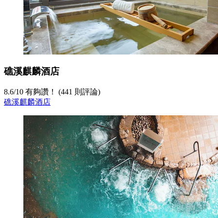
礁溪麒麟酒店
8.6
/
10
有夠讚！ (441 則評論)
礁溪麒麟酒店