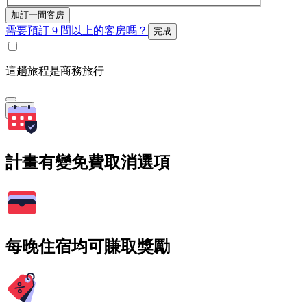
加訂一間客房
需要預訂 9 間以上的客房嗎？
完成
這趟旅程是商務旅行
搜尋
計畫有變免費取消選項
每晚住宿均可賺取獎勵