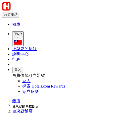
旅遊產品
租車
TWD
•
上架您的房源
說明中心
行程
登入
會員價預訂立即省
登入
探索 Hotels.com Rewards
意見反應
飯店
台東縣的商務飯店
台東縣飯店