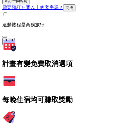
加訂一間客房
需要預訂 9 間以上的客房嗎？
完成
這趟旅程是商務旅行
搜尋
計畫有變免費取消選項
每晚住宿均可賺取獎勵