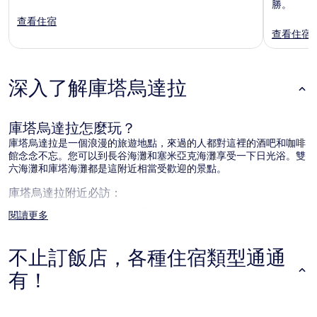
勝。
查看住宿
查看住宿
深入了解庫塔烏達拉
庫塔烏達拉怎麼玩？
庫塔烏達拉是一個浪漫的旅遊地點，來過的人都對這裡的酒吧和咖啡
館念念不忘。您可以到長谷海灘和塞米亞克海灘享受一下日光浴。雙
六海灘和庫塔海灘都是這附近相當受歡迎的景點。
庫塔烏達拉附近必訪：
長谷海灘 (距離市中心 3 公里/1.9 英里)
閱讀更多
塞米亞克海灘 (距離市中心 5.3 公里/3.3 英里)
回音海灘 (距離市中心 2.9 公里/1.8 英里)
不止訂飯店，各種住宿類型通通
佩勒勒南海灘 (距離市中心 3 公里/1.9 英里)
有！
巴圖波龍海灘 (距離市中心 3 公里/1.9 英里)
飯店
旅館
庫塔烏達拉附近必玩：