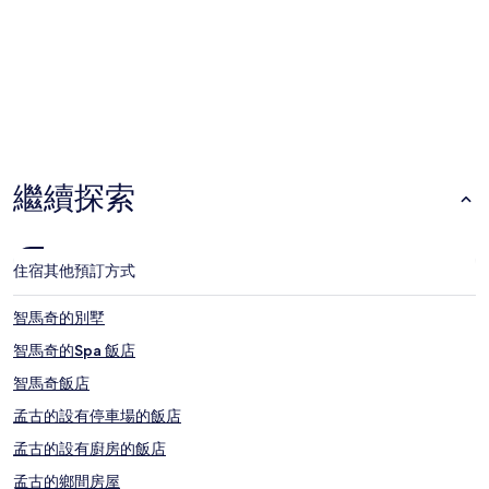
蒼古廣場 (距離市中心 3.2 公里/2 英里)
亞特拉斯海灘節 (距離市中心 3.4 公里/2.1 英里)
加陀薩布陀 (距離市中心 8.4 公里/5.2 英里)
愛錨市集 (距離市中心 2.1 公里/1.3 英里)
拉布里薩週日市集 (距離市中心 2.8 公里/1.8 英里)
飯店
旅館
庫塔烏達拉其他熱門景點
繼續探索
Nelayan Beach
貝拉瓦海灘
塞色海灘
住宿
其他預訂方式
Batu Belig 海灘
Nyanyi 海灘
智馬奇的別墅
智馬奇的Spa 飯店
智馬奇飯店
孟古的設有停車場的飯店
孟古的設有廚房的飯店
孟古的鄉間房屋