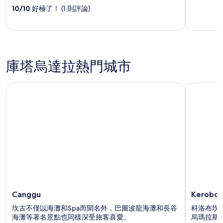
out
out
10
/
10
好極了！ (1 則評論)
of
of
5
5
庫塔烏達拉熱門城市
Canggu
Keroboka
Canggu
Kerobok
坎古不僅以海灘和Spa而聞名外，巴圖波龍海灘和長谷
科洛布坎
海灘等著名景點也同樣深受旅客喜愛。
烏瑪拉斯