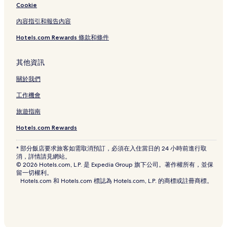
坎古的親子飯店
Cookie
坎古的Spa 飯店
內容指引和報告內容
坎古飯店
Hotels.com Rewards 條款和條件
切帕卡的設有游泳池的飯店
切帕卡的設有停車場的飯店
其他資訊
切帕卡的設有廚房的飯店
關於我們
切帕卡的別墅
工作機會
切帕卡的奢華飯店
旅遊指南
切帕卡 4 星級飯店
Hotels.com Rewards
切帕卡的商務飯店
* 部分飯店要求旅客如需取消預訂，必須在入住當日的 24 小時前進行取
切帕卡飯店
消，詳情請見網站。
© 2026 Hotels.com, L.P. 是 Expedia Group 旗下公司。著作權所有，並保
科洛布坎的設有游泳池的飯店
留一切權利。
Hotels.com 和 Hotels.com 標誌為 Hotels.com, L.P. 的商標或註冊商標。
科洛布坎的設有停車場的飯店
科洛布坎的設有健身中心的飯店
科洛布坎的別墅