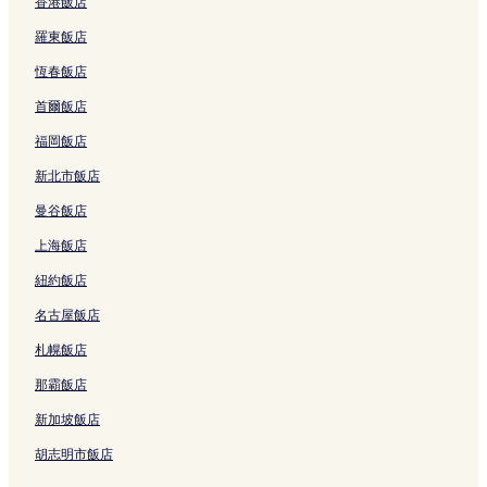
香港飯店
提布貝內的鄉間房屋
羅東飯店
提布貝內的青年旅館
恆春飯店
提布貝內的別墅
首爾飯店
提布貝內的出租公寓
福岡飯店
提布貝內的旅館
新北市飯店
提布貝內的民宿
曼谷飯店
提布貝內的平價飯店
上海飯店
提布貝內的商務飯店
紐約飯店
提布貝內的海灘飯店
名古屋飯店
提布貝內飯店
札幌飯店
布杜的設有廚房的飯店
布杜的別墅
那霸飯店
布杜 3 星級飯店
新加坡飯店
布杜飯店
胡志明市飯店
卡巴-卡巴的別墅