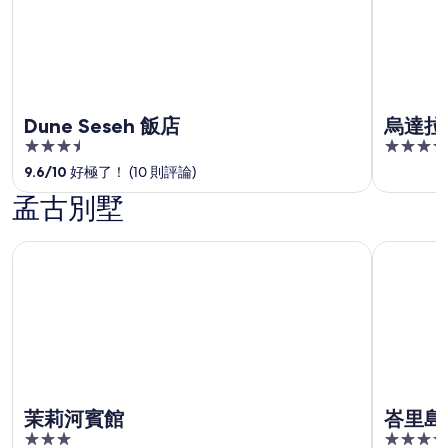
Dune Seseh 飯店
烏達拉
3.5
4
out
out
9.6
/
10
好極了！ (10 則評論)
of
of
孟古別墅
5
5
茉莉河賓館
峇里島安
茉莉河賓館
峇里島
3
3.5