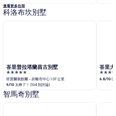
查看更多住宿
科洛布坎別墅
峇里普拉塔蘭昌古別墅
峇里大凱
峇里普拉塔蘭昌古別墅
峇里大
5
4
out
out
班賈爾塞默爾
‐
距離市中心 1.07 公里
6.8
/
10
(2
of
of
9
/
10
太棒了！ (104 則評論)
5
5
智馬奇別墅
Dune Seseh 飯店
烏達拉峇