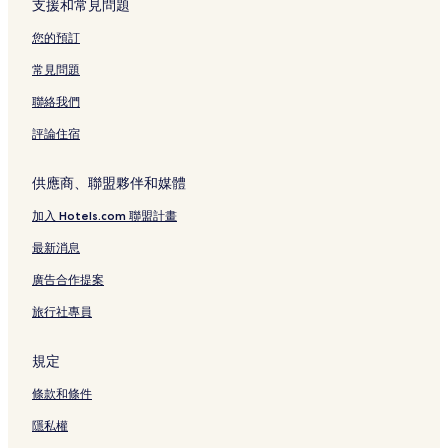
支援和常見問題
坎古的青年旅館
您的預訂
坎古的別墅
常見問題
坎古的出租公寓
聯絡我們
坎古的飯店式公寓
評論住宿
坎古的度假村
坎古的旅館
供應商、聯盟夥伴和媒體
坎古的民宿
加入 Hotels.com 聯盟計畫
坎古的平價飯店
最新消息
坎古的奢華飯店
廣告合作提案
坎古 3 星級飯店
旅行社專員
坎古 4 星級飯店
坎古 5 星級飯店
規定
坎古的商務飯店
條款和條件
坎古的海灘飯店
隱私權