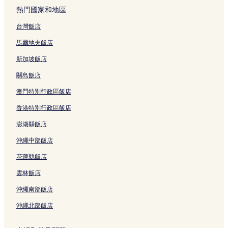
熱門國家和地區
卡巴-卡巴的奢華飯店
台灣飯店
卡巴-卡巴飯店
馬爾地夫飯店
達隆的設有游泳池的飯店
達隆的別墅
新加坡飯店
達隆的旅館
關島飯店
達隆的平價飯店
澳門特別行政區飯店
達隆的親子飯店
香港特別行政區飯店
達隆飯店
澎湖縣飯店
克克蘭飯店
沖繩中部飯店
坎古的設有游泳池的飯店
花蓮縣飯店
坎古的設有停車場的飯店
雲林飯店
坎古的提供免費早餐的飯店
沖繩南部飯店
坎古的設有廚房的飯店
沖繩北部飯店
坎古的寵物友善飯店
坎古的鄉間房屋