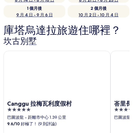
8 月 14 日 - 8 月 16 日
8 月 21 日 - 8 月 23 日
1 個月後
2 個月後
9 月 4 日 - 9 月 6 日
10 月 2 日 - 10 月 4 日
庫塔烏達拉旅遊住哪裡？
坎古別墅
Canggu 拉梅瓦利度假村
峇里長谷 
Canggu 拉梅瓦利度假村
峇里長
5
5
out
out
巴圖波龍
‐
距離市中心 1.39 公里
巴圖波龍
of
of
9.6
/
10
好極了！ (9 則評論)
5
5