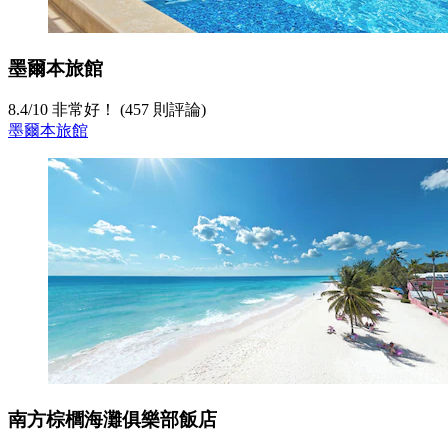
墨爾本旅館
8.4
/
10
非常好！ (457 則評論)
墨爾本旅館
南方棕櫚海灘俱樂部飯店