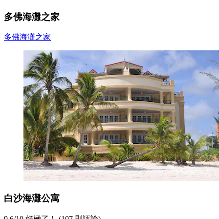
多佛海灘之家
多佛海灘之家
白沙海灘公寓
9.6
/
10
好極了！ (107 則評論)