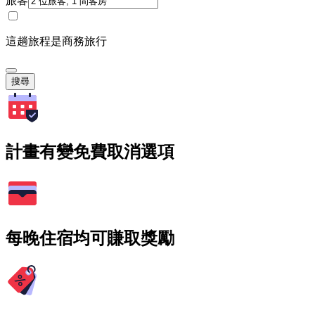
旅客
這趟旅程是商務旅行
搜尋
計畫有變免費取消選項
每晚住宿均可賺取獎勵