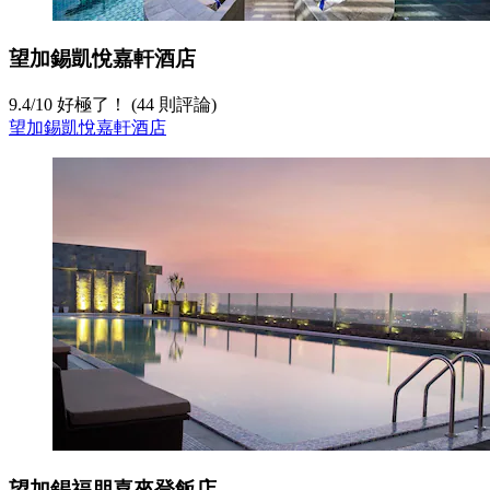
望加錫凱悅嘉軒酒店
9.4
/
10
好極了！ (44 則評論)
望加錫凱悅嘉軒酒店
望加錫福朋喜來登飯店