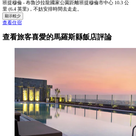
班提穆倫 - 布魯沙拉龍國家公園距離班提穆倫市中心 10.3 公
里 (6.4 英里)，不妨安排時間去走走。
顯示較少
查看住宿
查看旅客喜愛的馬羅斯縣飯店評論