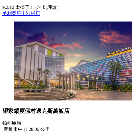
9.2
/
10
太棒了！ (74 則評論)
美利亞馬卡沙飯店
望家錫度假村邁克斯萬飯店
帕那庫康
‐
距離市中心 28.06 公里