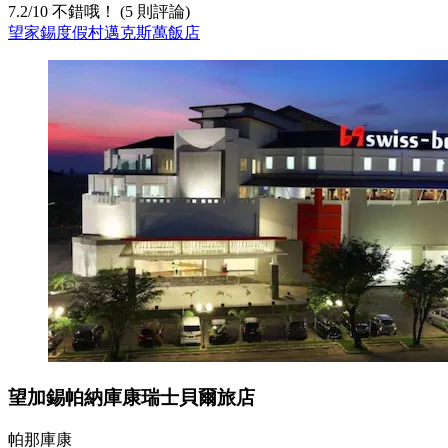
7.2
/
10
不錯哦！ (5 則評論)
望家錫度假村邁克斯萬飯店
望加錫帕納庫康瑞士貝爾旅店
帕那庫康