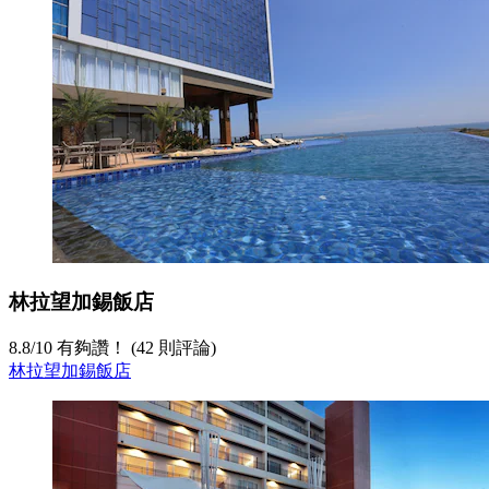
林拉望加錫飯店
8.8
/
10
有夠讚！ (42 則評論)
林拉望加錫飯店