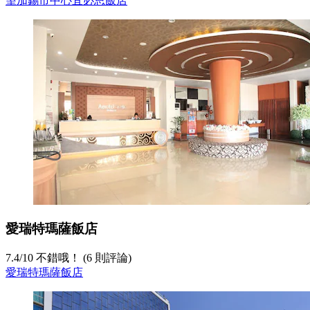
望加錫市中心宜必思飯店
愛瑞特瑪薩飯店
7.4
/
10
不錯哦！ (6 則評論)
愛瑞特瑪薩飯店