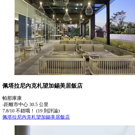
佩塔拉尼內克札望加錫美居飯店
帕那庫康
‐
距離市中心 30.5 公里
7.8
/
10
不錯哦！ (19 則評論)
佩塔拉尼內克札望加錫美居飯店