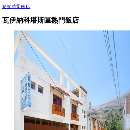
哈頓華司飯店
瓦伊納科塔斯區熱門飯店