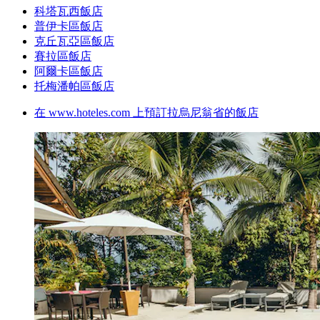
科塔瓦西飯店
普伊卡區飯店
克丘瓦亞區飯店
賽拉區飯店
阿爾卡區飯店
托梅潘帕區飯店
在 www.hoteles.com 上預訂拉烏尼翁省的飯店