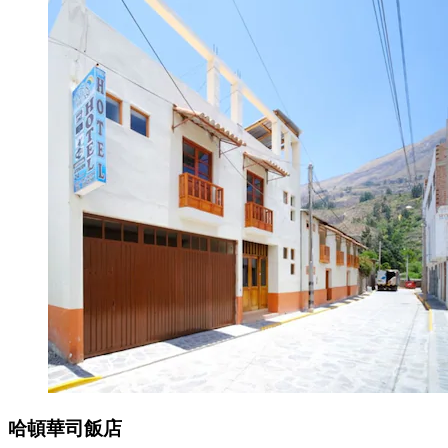
哈頓華司飯店