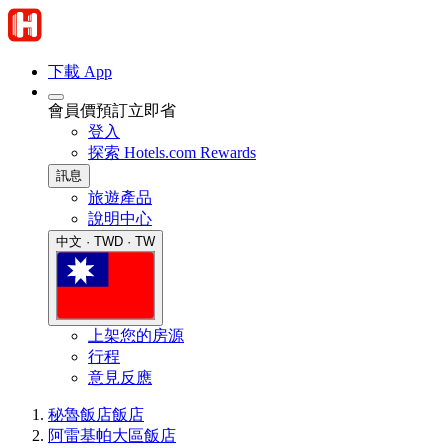
下載 App
會員價預訂立即省
登入
探索 Hotels.com Rewards
訊息
旅遊產品
說明中心
中文 · TWD · TW
上架您的房源
行程
意見反應
秘魯飯店
飯店
阿雷基帕大區飯店