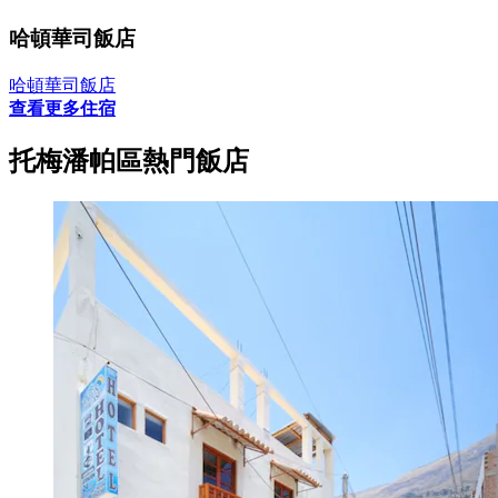
哈頓華司飯店
哈頓華司飯店
查看更多住宿
托梅潘帕區熱門飯店