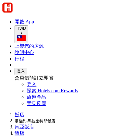
開啟 App
TWD
•
上架您的房源
說明中心
行程
登入
會員價預訂立即省
登入
探索 Hotels.com Rewards
旅遊產品
意見反應
飯店
爾格約-馬拉奎特郡飯店
肯亞飯店
飯店