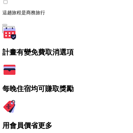
這趟旅程是商務旅行
搜尋
計畫有變免費取消選項
每晚住宿均可賺取獎勵
用會員價省更多