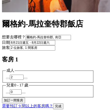
爾格約-馬拉奎特郡飯店
想要去哪裡？
日期
旅客
客房 1
成人
兒童
0 - 17 歲
加訂一間客房
需要預訂 9 間以上的客房嗎？
完成