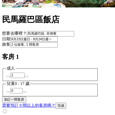
民馬羅巴區飯店
想要去哪裡？
日期
旅客
客房 1
成人
兒童
0 - 17 歲
加訂一間客房
需要預訂 9 間以上的客房嗎？
完成