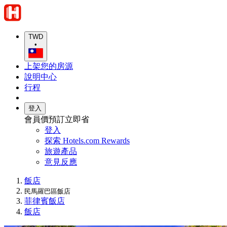
TWD
•
上架您的房源
說明中心
行程
登入
會員價預訂立即省
登入
探索 Hotels.com Rewards
旅遊產品
意見反應
飯店
民馬羅巴區飯店
菲律賓飯店
飯店