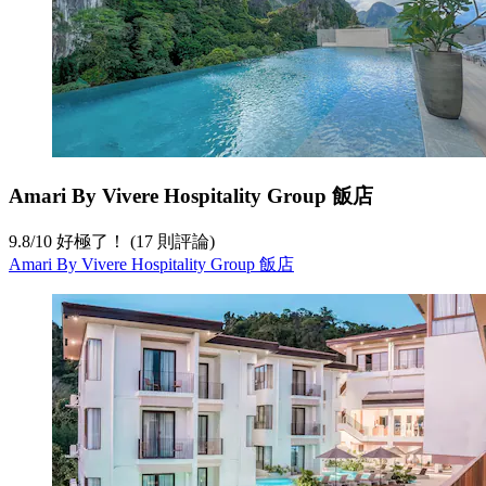
Amari By Vivere Hospitality Group 飯店
9.8
/
10
好極了！ (17 則評論)
Amari By Vivere Hospitality Group 飯店