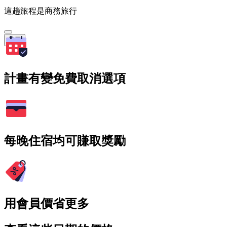
這趟旅程是商務旅行
搜尋
計畫有變免費取消選項
每晚住宿均可賺取獎勵
用會員價省更多