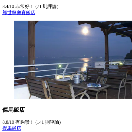
8.4
/
10
非常好！ (71 則評論)
郎世寧奧賽飯店
傑馬飯店
8.8
/
10
有夠讚！ (141 則評論)
傑馬飯店