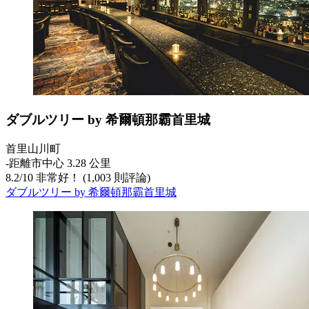
ダブルツリー by 希爾頓那霸首里城
首里山川町
‐
距離市中心 3.28 公里
8.2
/
10
非常好！ (1,003 則評論)
ダブルツリー by 希爾頓那霸首里城