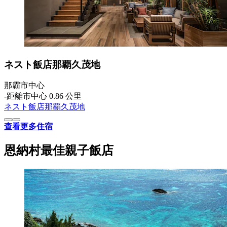
ネスト飯店那覇久茂地
那霸市中心
‐
距離市中心 0.86 公里
ネスト飯店那覇久茂地
查看更多住宿
恩納村最佳親子飯店