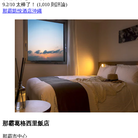
9.2
/
10
太棒了！ (1,010 則評論)
那霸凱悅酒店沖繩
那霸葛格西里飯店
那霸市中心