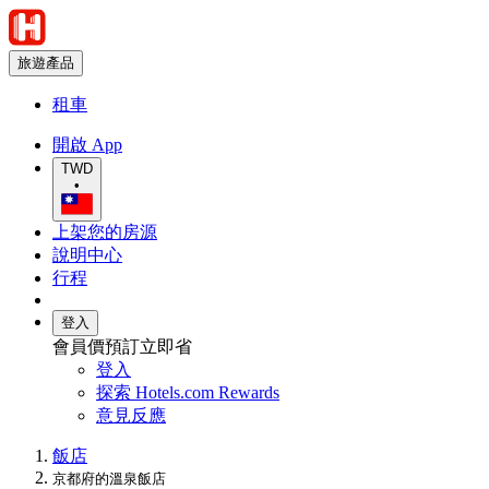
旅遊產品
租車
開啟 App
TWD
•
上架您的房源
說明中心
行程
登入
會員價預訂立即省
登入
探索 Hotels.com Rewards
意見反應
飯店
京都府的溫泉飯店