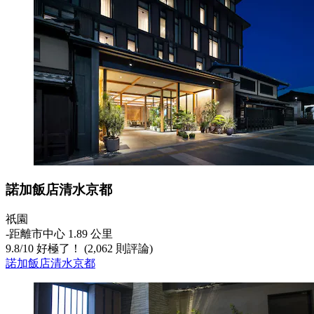
諾加飯店清水京都
祇園
‐
距離市中心 1.89 公里
9.8
/
10
好極了！ (2,062 則評論)
諾加飯店清水京都