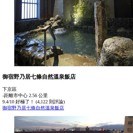
御宿野乃居七條自然溫泉飯店
下京區
‐
距離市中心 2.56 公里
9.4
/
10
好極了！ (4,122 則評論)
御宿野乃居七條自然溫泉飯店