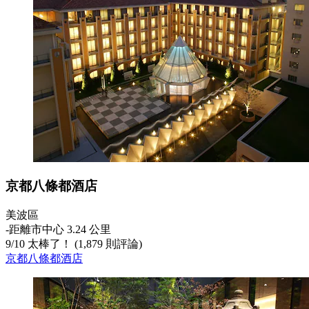
京都八條都酒店
美波區
‐
距離市中心 3.24 公里
9
/
10
太棒了！ (1,879 則評論)
京都八條都酒店