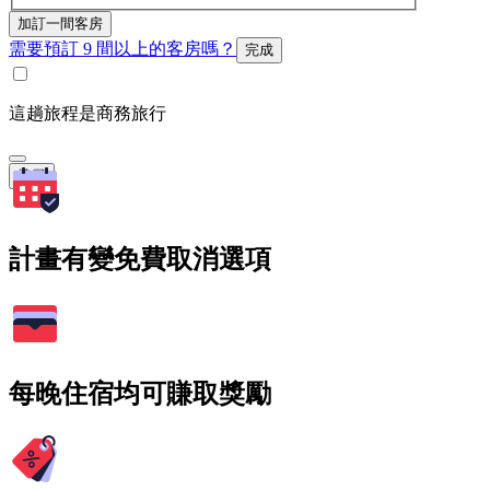
加訂一間客房
需要預訂 9 間以上的客房嗎？
完成
這趟旅程是商務旅行
搜尋
計畫有變免費取消選項
每晚住宿均可賺取獎勵