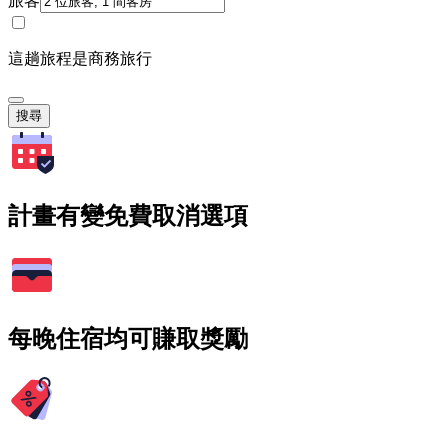
旅客
這趟旅程是商務旅行
搜尋
計畫有變免費取消選項
每晚住宿均可賺取獎勵