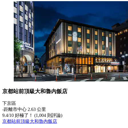
京都站前頂級大和魯內飯店
下京區
‐
距離市中心 2.63 公里
9.4
/
10
好極了！ (1,004 則評論)
京都站前頂級大和魯內飯店