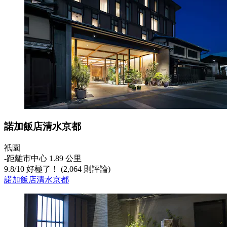
諾加飯店清水京都
祇園
‐
距離市中心 1.89 公里
9.8
/
10
好極了！ (2,064 則評論)
諾加飯店清水京都