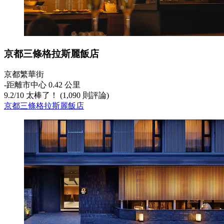
京都三條格拉斯麗飯店
京都繁華街
‐
距離市中心 0.42 公里
9.2
/
10
太棒了！ (1,090 則評論)
京都三條格拉斯麗飯店