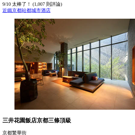
9
/
10
太棒了！ (1,007 則評論)
近鐵京都站都城市酒店
三井花園飯店京都三條頂級
京都繁華街