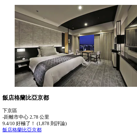
飯店格蘭比亞京都
下京區
‐
距離市中心 2.78 公里
9.4
/
10
好極了！ (1,878 則評論)
飯店格蘭比亞京都