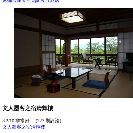
京都宮津美居 Spa 度假酒店
文人墨客之宿清輝樓
8.2
/
10
非常好！ (227 則評論)
文人墨客之宿清輝樓